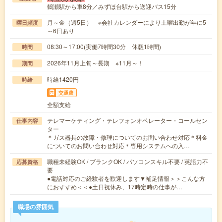
鶴瀬駅から車8分／みずほ台駅から送迎バス15分
月～金（週5日） ※会社カレンダーにより土曜出勤が年に5
曜日頻度
～6日あり
08:30～17:00(実働7時間30分 休憩1時間)
時間
2026年11月上旬～長期 ※11月～！
期間
時給1420円
時給
交通費
全額支給
テレマーケティング・テレフォンオペレーター・コールセン
仕事内容
ター
＊ガス器具の故障・修理についてのお問い合わせ対応＊料金
についてのお問い合わせ対応＊専用システムへの入…
職種未経験OK / ブランクOK / パソコンスキル不要 / 英語力不
応募資格
要
●電話対応のご経験者を歓迎します▼補足情報＞＞こんな方
におすすめ＜＜●土日祝休み、17時定時の仕事が…
職場の雰囲気