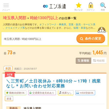
メニュー
気になる!
ログイン
検索
埼玉県入間郡
×
時給1300円以上
のお仕事一覧
入間郡の派遣のお仕事情報です。
オフィスワーク・事務系
、
営業・販売・サービス系
、
クリエイティブ系
などのお仕事を取り揃えています。さらに、
短期
・
単発
などの期
間や、
職種未経験OK
などのこだわり条件で絞り込んでいただけます。
条件の変更
埼玉県入間郡 / 時給1300円以上
73
1,445
全
件
平均時給:
円
時給順
新着順
未読
掲載日
2026/08/07
NEW
＼三芳町／土日祝休み・8時30分～17時！残業
なし＊お問い合わせ対応業務
職種未経験OK
交通費別途支給あり
残業なし
WEB登録OK
派遣
埼玉県入間郡
勤務地