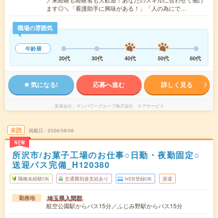
ます◎＼「看護助手に興味がある！」「人の為にで…
職場の雰囲気
年齢層
20代
30代
40代
50代
60代
気になる!
応募へ進む
詳しく見る
派遣会社
マンパワーグループ株式会社 ケアサービス
未読
掲載日
2026/08/06
NEW
所沢市/お菓子工場のお仕事○日勤・夜勤固定○
送迎バス完備_H120380
職種未経験OK
交通費別途支給あり
WEB登録OK
派遣
埼玉県入間郡
勤務地
航空公園駅からバス15分／ふじみ野駅からバス15分