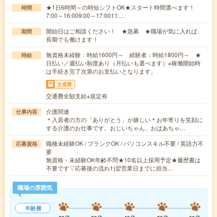
★1日6時間～の時短シフトOK★スタート時間選べます！
時間
7:00～16:009:00～17:0011:…
開始日はご相談ください！ ★急募 ★職場が気に入れば、
期間
長期でも働けます！
無資格未経験：時給1600円～ 経験者：時給1800円～ ★
時給
日払い／週払い制度あり（月払いも選べます）※稼働開始時
は手続き完了次第のお支払いとなります。
交通費
交通費全額支給※規定有
介護関連
仕事内容
＊入居者の方の「ありがとう」が嬉しい＊お年寄りを笑顔に
する介護のお仕事です。おじいちゃん、おばあちゃ…
職種未経験OK / ブランクOK / パソコンスキル不要 / 英語力不
応募資格
要
無資格・未経験OK年齢不問★10名以上採用予定★履歴書は
不要です▽応募後の流れ1)翌営業日までに担当…
職場の雰囲気
年齢層