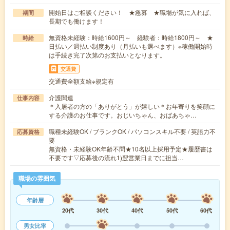
開始日はご相談ください！ ★急募 ★職場が気に入れば、
期間
長期でも働けます！
無資格未経験：時給1600円～ 経験者：時給1800円～ ★
時給
日払い／週払い制度あり（月払いも選べます）※稼働開始時
は手続き完了次第のお支払いとなります。
交通費
交通費全額支給※規定有
介護関連
仕事内容
＊入居者の方の「ありがとう」が嬉しい＊お年寄りを笑顔に
する介護のお仕事です。おじいちゃん、おばあちゃ…
職種未経験OK / ブランクOK / パソコンスキル不要 / 英語力不
応募資格
要
無資格・未経験OK年齢不問★10名以上採用予定★履歴書は
不要です▽応募後の流れ1)翌営業日までに担当…
職場の雰囲気
年齢層
20代
30代
40代
50代
60代
男女比率