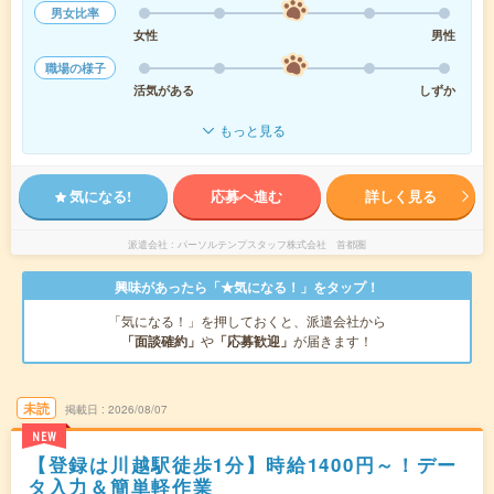
男女比率
女性
男性
職場の様子
活気がある
しずか
もっと見る
気になる!
応募へ進む
詳しく見る
派遣会社
パーソルテンプスタッフ株式会社 首都圏
興味があったら「★気になる！」をタップ！
「気になる！」を押しておくと、派遣会社から
「面談確約」
や
「応募歓迎」
が届きます！
未読
掲載日
2026/08/07
NEW
【登録は川越駅徒歩1分】時給1400円～！デー
タ入力＆簡単軽作業