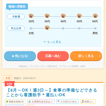
職場の雰囲気
年齢層
20代
30代
40代
50代
60代
男女比率
女性
男性
もっと見る
気になる!
応募へ進む
詳しく見る
派遣会社
マンパワーグループ株式会社 ケアサービス事業部（保育）
未読
掲載日
2026/08/07
NEW
【8月～OK！週3日～】食事の準備などできる
ことから看護助手＊週払いOK
職種未経験OK
交通費別途支給あり
土日祝日が休み
残業なし