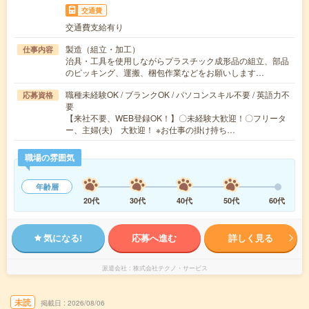
交通費
交通費支給有り
製造（組立・加工）
仕事内容
治具・工具を使用しながらプラスチック成形品の組立、部品
のピッキング、運搬、梱包作業などをお願いします…
職種未経験OK / ブランクOK / パソコンスキル不要 / 英語力不
応募資格
要
【来社不要、WEB登録OK！】〇未経験大歓迎！〇フリータ
ー、主婦(夫) 大歓迎！ ※お仕事の掛け持ち…
職場の雰囲気
年齢層
20代
30代
40代
50代
60代
気になる!
応募へ進む
詳しく見る
派遣会社
株式会社テクノ・サービス
未読
掲載日
2026/08/06