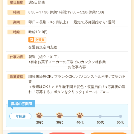
週5日勤務
曜日頻度
8:30～17:30(休憩1時間)19:50～5:20(休憩1:30)
時間
即日～長期（3ヶ月以上） 最短で応募開始から1週間！
期間
時給1310円
時給
交通費
交通費規定内支給
製造（組立・加工）
仕事内容
○有名お菓子メーカーの工場でのカンタン軽作業
━━━━━━━━━━━お仕事内容------------…
職種未経験OK / ブランクOK / パソコンスキル不要 / 英語力不
応募資格
要
＜未経験OK！＞＃学歴不問＃髪色・髪型自由！○応募後の流
れ「応募する」ボタンをクリック↓メールにてw…
職場の雰囲気
年齢層
20代
30代
40代
50代
60代