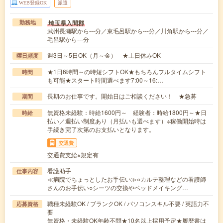
WEB登録OK
派遣
埼玉県入間郡
勤務地
武州長瀬駅から---分／東毛呂駅から---分／川角駅から---分／
毛呂駅から---分
週3日～5日OK（月～金） ★土日休みOK
曜日頻度
★1日6時間～の時短シフトOK★もちろんフルタイムシフト
時間
も可能★スタート時間選べます7:00～16:…
長期のお仕事です。開始日はご相談ください！ ★急募
期間
無資格未経験：時給1600円～ 経験者：時給1800円～★日
時給
払い／週払い制度あり（月払いも選べます）※稼働開始時は
手続き完了次第のお支払いとなります。
交通費
交通費支給※規定有
看護助手
仕事内容
≪病院でちょっとしたお手伝い≫○カルテ整理などの看護師
さんのお手伝い○シーツの交換やベッドメイキング…
職種未経験OK / ブランクOK / パソコンスキル不要 / 英語力不
応募資格
要
無資格・未経験OK年齢不問★10名以上採用予定★履歴書は