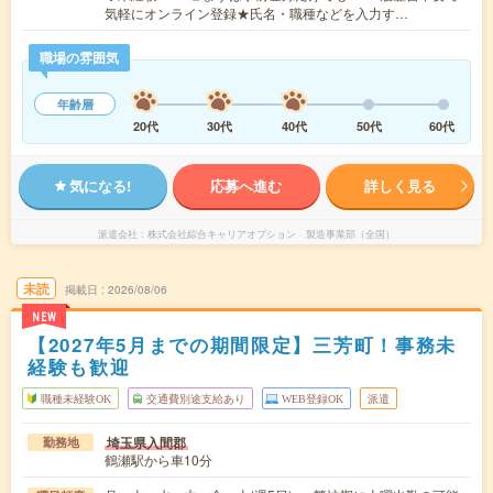
気軽にオンライン登録★氏名・職種などを入力す…
職場の雰囲気
年齢層
20代
30代
40代
50代
60代
気になる!
応募へ進む
詳しく見る
派遣会社
株式会社綜合キャリアオプション 製造事業部（全国）
未読
掲載日
2026/08/06
NEW
【2027年5月までの期間限定】三芳町！事務未
経験も歓迎
職種未経験OK
交通費別途支給あり
WEB登録OK
派遣
埼玉県入間郡
勤務地
鶴瀬駅から車10分