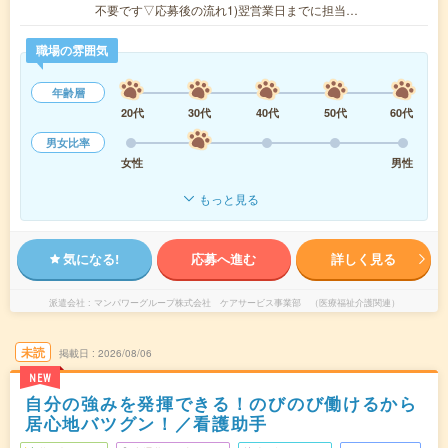
不要です▽応募後の流れ1)翌営業日までに担当…
職場の雰囲気
年齢層
20代
30代
40代
50代
60代
男女比率
女性
男性
もっと見る
気になる!
応募へ進む
詳しく見る
派遣会社
マンパワーグループ株式会社 ケアサービス事業部 （医療福祉介護関連）
未読
掲載日
2026/08/06
NEW
自分の強みを発揮できる！のびのび働けるから
居心地バツグン！／看護助手