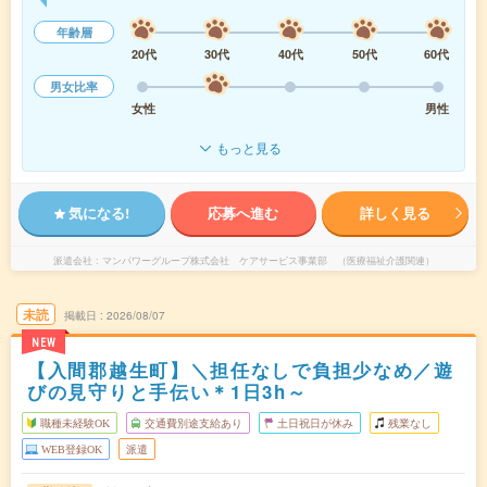
年齢層
20代
30代
40代
50代
60代
男女比率
女性
男性
もっと見る
気になる!
応募へ進む
詳しく見る
派遣会社
マンパワーグループ株式会社 ケアサービス事業部 （医療福祉介護関連）
未読
掲載日
2026/08/07
NEW
【入間郡越生町】＼担任なしで負担少なめ／遊
びの見守りと手伝い＊1日3h～
職種未経験OK
交通費別途支給あり
土日祝日が休み
残業なし
WEB登録OK
派遣