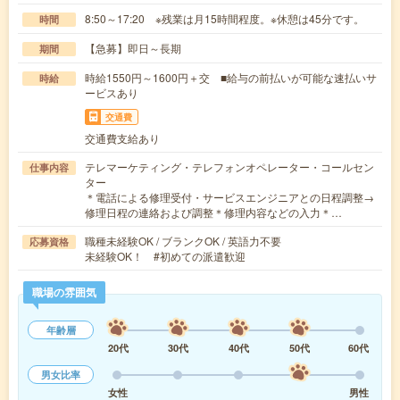
8:50～17:20 ※残業は月15時間程度。※休憩は45分です。
時間
【急募】即日～長期
期間
時給1550円～1600円＋交 ■給与の前払いが可能な速払いサ
時給
ービスあり
交通費
交通費支給あり
テレマーケティング・テレフォンオペレーター・コールセン
仕事内容
ター
＊電話による修理受付・サービスエンジニアとの日程調整→
修理日程の連絡および調整＊修理内容などの入力＊…
職種未経験OK / ブランクOK / 英語力不要
応募資格
未経験OK！ #初めての派遣歓迎
職場の雰囲気
年齢層
20代
30代
40代
50代
60代
男女比率
女性
男性