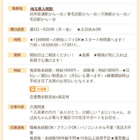
埼玉県入間郡
勤務地
武州長瀬駅から---分／東毛呂駅から---分／川角駅から---分／
毛呂駅から---分
週3日～5日OK（月～金） ★土日休みOK
曜日頻度
★1日6時間～の時短シフトOK★スタート時間選べます！
時間
7:00～16:009:00～17:0011:…
開始日はご相談ください！ ★急募 ★職場が気に入れば、
期間
長期でも働けます！
無資格未経験：時給1600円～ 経験者：時給1800円～★日
時給
払い／週払い制度あり（月払いも選べます）※稼働開始時は
手続き完了次第のお支払いとなります。
交通費
交通費全額支給※規定有
介護関連
仕事内容
＊入居者の方の「ありがとう」が嬉しい＊おじいちゃん、お
ばあちゃんが暮らす施設での生活サポートをお任せ…
職種未経験OK / ブランクOK / パソコンスキル不要 / 英語力不
応募資格
要
無資格・未経験OK年齢不問★10名以上採用予定★履歴書は