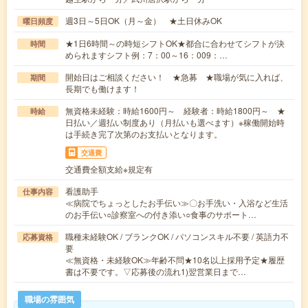
週3日～5日OK（月～金） ★土日休みOK
曜日頻度
★1日6時間～の時短シフトOK★都合に合わせてシフトが決
時間
められますシフト例：7：00～16：009：…
開始日はご相談ください！ ★急募 ★職場が気に入れば、
期間
長期でも働けます！
無資格未経験：時給1600円～ 経験者：時給1800円～ ★
時給
日払い／週払い制度あり（月払いも選べます）※稼働開始時
は手続き完了次第のお支払いとなります。
交通費
交通費全額支給※規定有
看護助手
仕事内容
≪病院でちょっとしたお手伝い≫〇お手洗い・入浴など生活
のお手伝い○診察室への付き添い○食事のサポート…
職種未経験OK / ブランクOK / パソコンスキル不要 / 英語力不
応募資格
要
≪無資格・未経験OK≫年齢不問★10名以上採用予定★履歴
書は不要です。▽応募後の流れ1)翌営業日まで…
職場の雰囲気