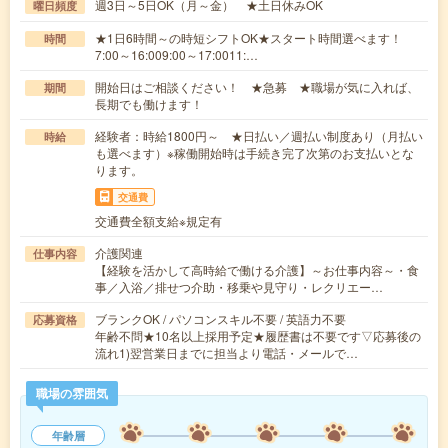
週3日～5日OK（月～金） ★土日休みOK
曜日頻度
★1日6時間～の時短シフトOK★スタート時間選べます！
時間
7:00～16:009:00～17:0011:…
開始日はご相談ください！ ★急募 ★職場が気に入れば、
期間
長期でも働けます！
経験者：時給1800円～ ★日払い／週払い制度あり（月払い
時給
も選べます）※稼働開始時は手続き完了次第のお支払いとな
ります。
交通費
交通費全額支給※規定有
介護関連
仕事内容
【経験を活かして高時給で働ける介護】～お仕事内容～・食
事／入浴／排せつ介助・移乗や見守り・レクリエー…
ブランクOK / パソコンスキル不要 / 英語力不要
応募資格
年齢不問★10名以上採用予定★履歴書は不要です▽応募後の
流れ1)翌営業日までに担当より電話・メールで…
職場の雰囲気
年齢層