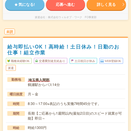
気になる!
応募へ進む
詳しく見る
派遣会社
株式会社ウィルオブ・ワーク FO事業部
未読
給与即払いOK！高時給！土日休み！日勤のお
仕事！組立作業
職種未経験OK
交通費別途支給あり
土日祝日が休み
WEB登録OK
派遣
埼玉県入間郡
勤務地
鶴瀬駅からバス14分
月～金
曜日頻度
8:30～17:00※表記のうち実働7時間45分です。
時間
長期【ご応募から1週間以内(最短2日目)のスピード就業が可
期間
能】即日～
時給1300円
時給