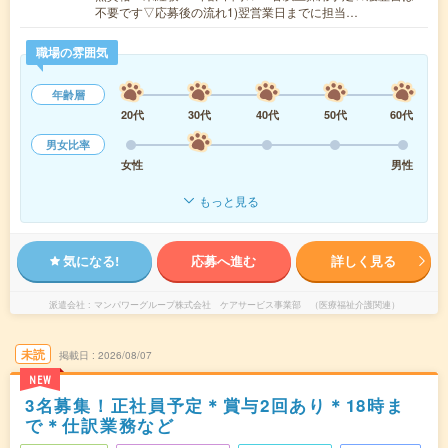
不要です▽応募後の流れ1)翌営業日までに担当…
職場の雰囲気
年齢層
20代
30代
40代
50代
60代
男女比率
女性
男性
もっと見る
気になる!
応募へ進む
詳しく見る
派遣会社
マンパワーグループ株式会社 ケアサービス事業部 （医療福祉介護関連）
未読
掲載日
2026/08/07
NEW
3名募集！正社員予定＊賞与2回あり＊18時ま
で＊仕訳業務など