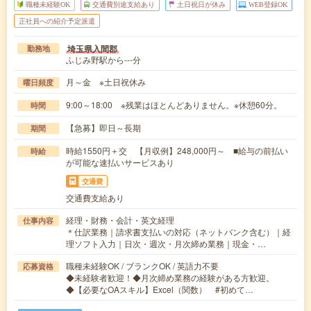
職種未経験OK
交通費別途支給あり
土日祝日が休み
WEB登録OK
正社員への紹介予定派遣
埼玉県入間郡
勤務地
ふじみ野駅から---分
月～金 ※土日祝休み
曜日頻度
9:00～18:00 ※残業はほとんどありません。※休憩60分。
時間
【急募】即日～長期
期間
時給1550円＋交 【月収例】248,000円～ ■給与の前払い
時給
が可能な速払いサービスあり
交通費
交通費支給あり
経理・財務・会計・英文経理
仕事内容
＊仕訳業務｜請求書支払いの対応（ネットバンク含む）｜経
理ソフト入力｜日次・週次・月次締め業務｜現金・…
職種未経験OK / ブランクOK / 英語力不要
応募資格
◆未経験者歓迎！◆月次締め業務の経験がある方歓迎。
◆【必要なOAスキル】Excel（関数） #初めて…