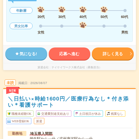
年齢層
20代
30代
40代
50代
60代
男女比率
女性
男性
気になる!
応募へ進む
詳しく見る
派遣会社
テイケイワークス株式会社（募集担当）
未読
掲載日
2026/08/07
NEW
＼日払い×時給1600円／医療行為なし＊付き添
い＊看護サポート
職種未経験OK
交通費別途支給あり
土日祝日が休み
残業なし
WEB登録OK
派遣
埼玉県入間郡
勤務地
越生駅から---分／武州唐沢駅から---分