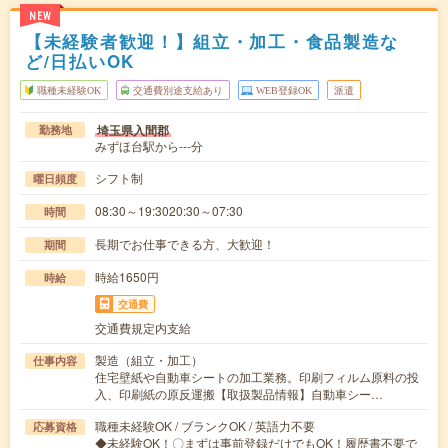
NEW
【未経験者歓迎！】組立・加工・食品製造な
ど/日払いOK
職種未経験OK
交通費別途支給あり
WEB登録OK
派遣
埼玉県入間郡
勤務地
みずほ台駅から---分
シフト制
曜日頻度
08:30～19:3020:30～07:30
時間
長期でお仕事できる方、大歓迎！
期間
時給1650円
時給
交通費
交通費規定内支給
製造（組立・加工）
仕事内容
住宅壁紙や自動車シートの加工業務。印刷フィルム原料の投
入、印刷紙の原反運搬【取扱製品情報】自動車シー…
職種未経験OK / ブランクOK / 英語力不要
応募資格
◆未経験OK！〇まずは事前登録だけでもOK！履歴書不要で