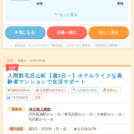
女性
男性
もっと見る
気になる!
応募へ進む
詳しく見る
派遣会社
マンパワーグループ株式会社 ケアサービス事業部 （医療福祉介護関連）
未読
掲載日
2026/08/06
NEW
入間郡毛呂山町【週3日～】ホテルライクな高
齢者マンションで生活サポート
職種未経験OK
交通費別途支給あり
土日祝日が休み
残業なし
WEB登録OK
派遣
埼玉県入間郡
勤務地
武州長瀬駅から---分／東毛呂駅から---分／川角駅から---分／
毛呂駅から---分
週3日～5日OK（月～金） ★土日休みOK
曜日頻度