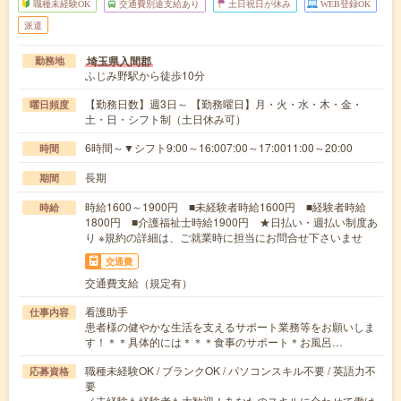
職種未経験OK
交通費別途支給あり
土日祝日が休み
WEB登録OK
派遣
埼玉県入間郡
勤務地
ふじみ野駅から徒歩10分
【勤務日数】週3日～ 【勤務曜日】月・火・水・木・金・
曜日頻度
土・日・シフト制（土日休み可）
6時間～▼シフト9:00～16:007:00～17:0011:00～20:00
時間
長期
期間
時給1600～1900円 ■未経験者時給1600円 ■経験者時給
時給
1800円 ■介護福祉士時給1900円 ★日払い・週払い制度あ
り ※規約の詳細は、ご就業時に担当にお問合せ下さいませ
交通費
交通費支給（規定有）
看護助手
仕事内容
患者様の健やかな生活を支えるサポート業務等をお願いしま
す！＊＊具体的には＊＊＊食事のサポート＊お風呂…
職種未経験OK / ブランクOK / パソコンスキル不要 / 英語力不
応募資格
要
／未経験も経験者も大歓迎！あなたのスキルに合わせて働け