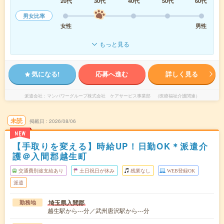
20代
30代
40代
50代
60代
男女比率
女性
男性
もっと見る
気になる!
応募へ進む
詳しく見る
派遣会社
マンパワーグループ株式会社 ケアサービス事業部 （医療福祉介護関連）
未読
掲載日
2026/08/06
NEW
【手取りを変える】時給UP！日勤OK＊派遣介
護＠入間郡越生町
交通費別途支給あり
土日祝日が休み
残業なし
WEB登録OK
派遣
埼玉県入間郡
勤務地
越生駅から---分／武州唐沢駅から---分