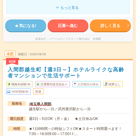
もっと見る
気になる!
応募へ進む
詳しく見る
派遣会社
パーソルテンプスタッフ株式会社 首都圏
未読
掲載日
2026/08/06
NEW
入間郡越生町【週3日～】ホテルライクな高齢
者マンションで生活サポート
職種未経験OK
交通費別途支給あり
土日祝日が休み
残業なし
WEB登録OK
派遣
埼玉県入間郡
勤務地
越生駅から---分／武州唐沢駅から---分
週3日～5日OK（月～金） ★土日休みOK
曜日頻度
★1日6時間～の時短シフトOK★スタート時間選べます！
時間
7:00～16:009:00～17:0011:…