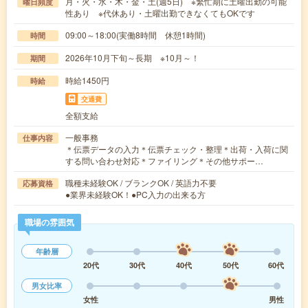
月・火・水・木・金・土(週5日) ※繁忙期に土曜出勤の可能
曜日頻度
性あり ※代休あり・土曜出勤できなくてもOKです
09:00～18:00(実働8時間 休憩1時間)
時間
2026年10月下旬～長期 ※10月～！
期間
時給1450円
時給
交通費
全額支給
一般事務
仕事内容
＊伝票データの入力＊伝票チェック・整理＊出荷・入荷に関
する問い合わせ対応＊ファイリング＊その他サポー…
職種未経験OK / ブランクOK / 英語力不要
応募資格
●業界未経験OK！●PC入力の出来る方
職場の雰囲気
年齢層
20代
30代
40代
50代
60代
男女比率
女性
男性