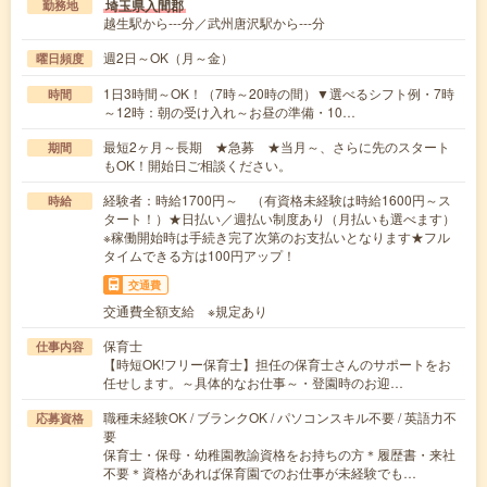
埼玉県入間郡
勤務地
越生駅から---分／武州唐沢駅から---分
週2日～OK（月～金）
曜日頻度
1日3時間～OK！（7時～20時の間）▼選べるシフト例・7時
時間
～12時：朝の受け入れ～お昼の準備・10…
最短2ヶ月～長期 ★急募 ★当月～、さらに先のスタート
期間
もOK！開始日ご相談ください。
経験者：時給1700円～ （有資格未経験は時給1600円～ス
時給
タート！）★日払い／週払い制度あり（月払いも選べます）
※稼働開始時は手続き完了次第のお支払いとなります★フル
タイムできる方は100円アップ！
交通費
交通費全額支給 ※規定あり
保育士
仕事内容
【時短OK!フリー保育士】担任の保育士さんのサポートをお
任せします。～具体的なお仕事～・登園時のお迎…
職種未経験OK / ブランクOK / パソコンスキル不要 / 英語力不
応募資格
要
保育士・保母・幼稚園教諭資格をお持ちの方＊履歴書・来社
不要＊資格があれば保育園でのお仕事が未経験でも…