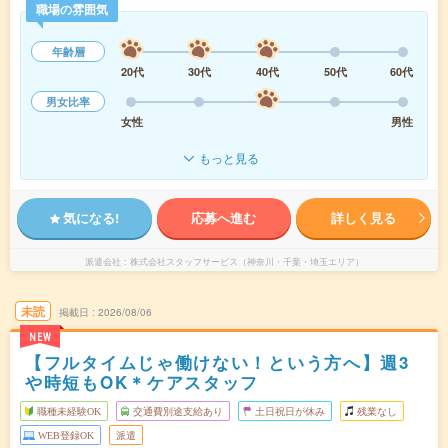
職場の雰囲気
年齢層
20代
30代
40代
50代
60代
男女比率
女性
男性
もっと見る
気になる!
応募へ進む
詳しく見る
派遣会社
株式会社スタッフサービス（神奈川・千葉・埼玉エリア）
未読
掲載日
2026/08/06
NEW
【フルタイムじゃ働けない！という方へ】週3
や時短もOK＊ケアスタッフ
職種未経験OK
交通費別途支給あり
土日祝日が休み
残業なし
WEB登録OK
派遣