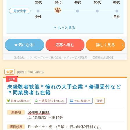
20代
30代
40代
50代
60代
男女比率
女性
男性
もっと見る
気になる!
応募へ進む
詳しく見る
派遣会社
マンパワーグループ株式会社 ケアサービス事業部 （医療福祉介護関連）
未読
掲載日
2026/08/05
NEW
未経験者歓迎＊憧れの大手企業＊修理受付など
＊同業務者も在籍
職種未経験OK
交通費別途支給あり
WEB登録OK
派遣
埼玉県入間郡
勤務地
ふじみ野駅から車14分
月～金・土・祝 ※日曜＋1日の週休2日制です。
曜日頻度