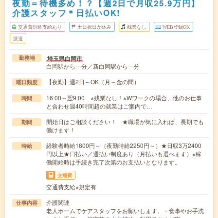
夜勤＝待機多め！？【週2日で月収25.9万円】
介護スタッフ＊日払いOK!
交通費別途支給あり
土日祝日が休み
残業なし
WEB登録OK
派遣
埼玉県白岡市
勤務地
白岡駅から---分／新白岡駅から---分
【夜勤】週2日～OK（月～金の間）
曜日頻度
16:00～翌9:00 ※残業なし！※Wワークの場合、他のお仕事
時間
と合わせ週40時間超の就業はご案内で…
開始日はご相談ください！ ★職場が気に入れば、長期でも
期間
働けます！
経験者時給1800円～（夜勤時給2250円～）★日収3万2400
時給
円以上★日払い／週払い制度あり（月払いも選べます）※稼
働開始時は手続き完了次第のお支払いとなります。
交通費
交通費支給※規定有
介護関連
仕事内容
老人ホームでケアスタッフをお願いします。・食事やお手洗