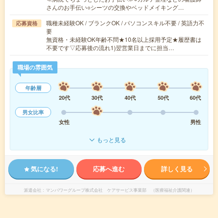
さんのお手伝い○シーツの交換やベッドメイキング…
職種未経験OK / ブランクOK / パソコンスキル不要 / 英語力不
応募資格
要
無資格・未経験OK年齢不問★10名以上採用予定★履歴書は
不要です▽応募後の流れ1)翌営業日までに担当…
職場の雰囲気
年齢層
20代
30代
40代
50代
60代
男女比率
女性
男性
もっと見る
気になる!
応募へ進む
詳しく見る
派遣会社
マンパワーグループ株式会社 ケアサービス事業部 （医療福祉介護関連）