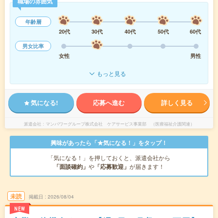
職場の雰囲気
年齢層
20代
30代
40代
50代
60代
男女比率
女性
男性
もっと見る
気になる!
応募へ進む
詳しく見る
派遣会社
マンパワーグループ株式会社 ケアサービス事業部 （医療福祉介護関連）
興味があったら「★気になる！」をタップ！
「気になる！」を押しておくと、派遣会社から
「面談確約」
や
「応募歓迎」
が届きます！
未読
掲載日
2026/08/04
NEW