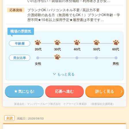
いのお手伝い・就寝前の水分補給・利用者さまが安…
ブランクOK / パソコンスキル不要 / 英語力不要
応募資格
介護経験のある方（無資格でもOK！）ブランクOK年齢・学
歴不問★10名以上採用予定★履歴書は不要です…
職場の雰囲気
年齢層
20代
30代
40代
50代
60代
男女比率
女性
男性
もっと見る
気になる!
応募へ進む
詳しく見る
派遣会社
マンパワーグループ株式会社 ケアサービス事業部 （医療福祉介護関連）
未読
掲載日
2026/08/03