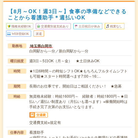
【8月～OK！週3日～】食事の準備などできる
ことから看護助手＊週払いOK
職種未経験OK
交通費別途支給あり
土日祝日が休み
残業なし
WEB登録OK
派遣
埼玉県白岡市
勤務地
白岡駅から---分／新白岡駅から---分
週3日～5日OK（月～金） ★土日休みOK
曜日頻度
★1日6時間～の時短シフトOK★もちろんフルタイムシフト
時間
も可能★スタート時間選べます7:00～16:…
長期のお仕事です。開始日はご相談ください！ ★急募
期間
無資格未経験：時給1600円～ 経験者：時給1800円～★日
時給
払い／週払い制度あり（月払いも選べます）※稼働開始時は
手続き完了次第のお支払いとなります。
交通費
交通費支給※規定有
看護助手
仕事内容
≪病院でちょっとしたお手伝い≫○カルテ整理などの看護師