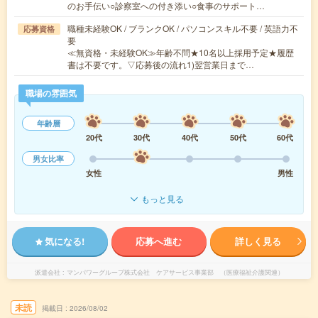
のお手伝い○診察室への付き添い○食事のサポート…
職種未経験OK / ブランクOK / パソコンスキル不要 / 英語力不
応募資格
要
≪無資格・未経験OK≫年齢不問★10名以上採用予定★履歴
書は不要です。▽応募後の流れ1)翌営業日まで…
職場の雰囲気
年齢層
20代
30代
40代
50代
60代
男女比率
女性
男性
もっと見る
気になる!
応募へ進む
詳しく見る
派遣会社
マンパワーグループ株式会社 ケアサービス事業部 （医療福祉介護関連）
未読
掲載日
2026/08/02