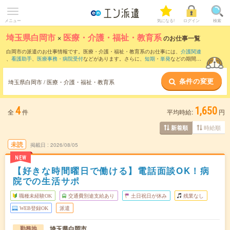
メニュー
気になる!
ログイン
検索
埼玉県白岡市
×
医療・介護・福祉・教育系
のお仕事一覧
白岡市の派遣のお仕事情報です。医療・介護・福祉・教育系のお仕事には、
介護関連
、
看護助手
、
医療事務・病院受付
などがあります。さらに、
短期
・
単発
などの期間
や、
職種未経験OK
などのこだわり条件で絞り込んでいただけます。
条件の変更
埼玉県白岡市 / 医療・介護・福祉・教育系
4
1,650
全
件
平均時給:
円
時給順
新着順
未読
掲載日
2026/08/05
NEW
【好きな時間曜日で働ける】電話面談OK！病
院での生活サポ
職種未経験OK
交通費別途支給あり
土日祝日が休み
残業なし
WEB登録OK
派遣
埼玉県白岡市
勤務地