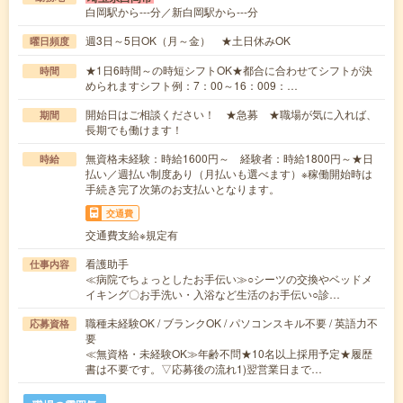
白岡駅から---分／新白岡駅から---分
週3日～5日OK（月～金） ★土日休みOK
曜日頻度
★1日6時間～の時短シフトOK★都合に合わせてシフトが決
時間
められますシフト例：7：00～16：009：…
開始日はご相談ください！ ★急募 ★職場が気に入れば、
期間
長期でも働けます！
無資格未経験：時給1600円～ 経験者：時給1800円～★日
時給
払い／週払い制度あり（月払いも選べます）※稼働開始時は
手続き完了次第のお支払いとなります。
交通費
交通費支給※規定有
看護助手
仕事内容
≪病院でちょっとしたお手伝い≫○シーツの交換やベッドメ
イキング〇お手洗い・入浴など生活のお手伝い○診…
職種未経験OK / ブランクOK / パソコンスキル不要 / 英語力不
応募資格
要
≪無資格・未経験OK≫年齢不問★10名以上採用予定★履歴
書は不要です。▽応募後の流れ1)翌営業日まで…