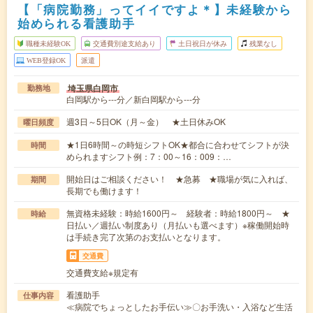
【「病院勤務」ってイイですよ＊】未経験から
始められる看護助手
職種未経験OK
交通費別途支給あり
土日祝日が休み
残業なし
WEB登録OK
派遣
埼玉県白岡市
勤務地
白岡駅から---分／新白岡駅から---分
週3日～5日OK（月～金） ★土日休みOK
曜日頻度
★1日6時間～の時短シフトOK★都合に合わせてシフトが決
時間
められますシフト例：7：00～16：009：…
開始日はご相談ください！ ★急募 ★職場が気に入れば、
期間
長期でも働けます！
無資格未経験：時給1600円～ 経験者：時給1800円～ ★
時給
日払い／週払い制度あり（月払いも選べます）※稼働開始時
は手続き完了次第のお支払いとなります。
交通費
交通費支給※規定有
看護助手
仕事内容
≪病院でちょっとしたお手伝い≫〇お手洗い・入浴など生活