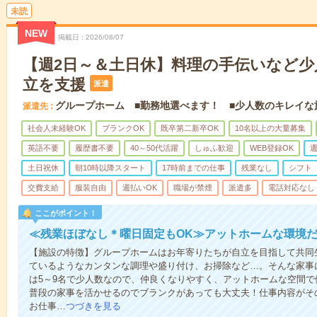
未読
NEW
掲載日
2026/08/07
【週2日～＆土日休】料理の手伝いなど少
立を支援
派遣
グループホーム ■勤務地選べます！ ■少人数のキレイな
派遣先
社会人未経験OK
ブランクOK
既卒第二新卒OK
10名以上の大量募集
英語不要
履歴書不要
40～50代活躍
しゅふ歓迎
WEB登録OK
週
土日祝休
朝10時以降スタート
17時前までの仕事
残業なし
シフト
交費支給
服装自由
週払いOK
職場が禁煙
派遣多
電話対応なし
ここがポイント！
≪残業ほぼなし＊曜日固定もOK≫アットホームな環境
【施設の特徴】グループホームはお年寄りたちが自立を目指して共同
ているようなカンタンな調理や盛り付け、お掃除など…。そんな家事
は5～9名で少人数なので、仲良くなりやすく、アットホームな空間
普段の家事を活かせるのでブランクがあっても大丈夫！仕事内容がそ
お仕事…
つづきを見る