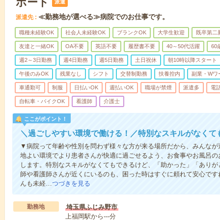
ポート
派遣
≪勤務地が選べる≫病院でのお仕事です。
派遣先
職種未経験OK
社会人未経験OK
ブランクOK
大学生歓迎
既卒第二
友達と一緒OK
OA不要
英語不要
履歴書不要
40～50代活躍
6
週2～3日勤務
週4日勤務
週5日勤務
土日祝休
朝10時以降スタート
午後のみOK
残業なし
シフト
交替制勤務
扶養控内
副業・Wワ
車通勤可
制服
日払いOK
週払いOK
職場が禁煙
派遣多
電
自転車・バイクOK
看護師
介護士
ここがポイント！
＼過ごしやすい環境で働ける！／特別なスキルがなくて
▼病院って年齢や性別を問わず様々な方が来る場所だから、みんなが
地よい環境でより患者さんが快適に過ごせるよう、お食事やお風呂の
します。特別なスキルがなくてもできるけど、「助かった」「ありが
師や看護師さんが近くにいるのも、困った時はすぐに頼れて安心です
んも未経…
つづきを見る
勤務地
埼玉県ふじみ野市
上福岡駅から---分