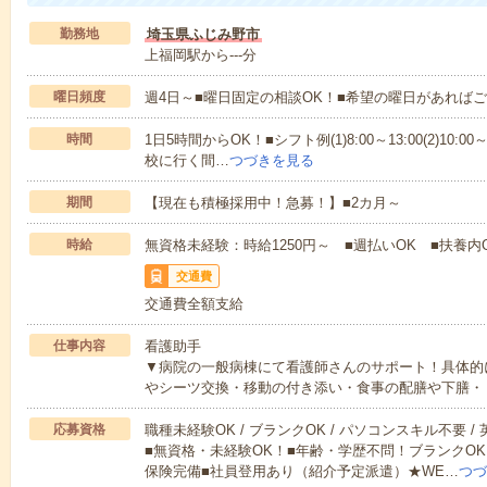
勤務地
埼玉県ふじみ野市
上福岡駅から---分
曜日頻度
週4日～■曜日固定の相談OK！■希望の曜日があれば
時間
1日5時間からOK！■シフト例(1)8:00～13:00(2)10:00～
校に行く間…
つづきを見る
期間
【現在も積極採用中！急募！】■2カ月～
時給
無資格未経験：時給1250円～ ■週払いOK ■扶養内
交通費
交通費全額支給
仕事内容
看護助手
▼病院の一般病棟にて看護師さんのサポート！具体的
やシーツ交換・移動の付き添い・食事の配膳や下膳・
応募資格
職種未経験OK / ブランクOK / パソコンスキル不要 /
■無資格・未経験OK！■年齢・学歴不問！ブランクOK
保険完備■社員登用あり（紹介予定派遣）★WE…
つづ