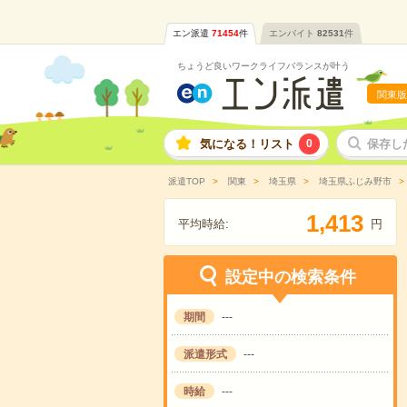
エン派遣
71454
件
エンバイト
82531
件
ちょうど良いワークライフバランスが叶う
関東版
気になる！リスト
0
保存し
派遣TOP
関東
埼玉県
埼玉県ふじみ野市
,
1
4
1
3
平均時給:
円
設定中の検索条件
期間
---
派遣形式
---
時給
---