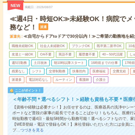
NEW
掲載日
2026/08/07
≪週4日・時短OK≫未経験OK！病院で
務など！
派遣
≪自宅からドアtoドアで30分以内！≫ご希望の勤務地を紹
派遣先
職種未経験OK
社会人未経験OK
ブランクOK
既卒第二新卒OK
10
友達と一緒OK
OA不要
英語不要
履歴書不要
40～50代活躍
し
週5日勤務
土日祝休
朝10時以降スタート
16時前までの仕事
17時
残業なし
シフト
交替制勤務
扶養控内
医療福祉
交費支給
派遣多
電話対応なし
ルーティン
看護師
介護士
ここがポイント！
＜年齢不問＊選べるシフト！＞経験も資格も不要＊医療
【資格や経験は必要ナシ！】お任せするのは、医療器具の洗浄やシー
ポートなど普段の家事の延長でできることばかり！もちろん、医療行
時短勤務で週4日・最短5時間から勤務可能！選べるシフトなので、
【WEB登録・電話で登録もOK！】来社登録いただいた方には全員に、
プ…
つづきを見る