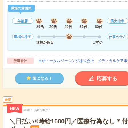
職場の雰囲気
年齢層
男女比率
20代
30代
40代
50代
60代
職場の様子
仕事の仕方
活気がある
しずか
日研トータルソーシング株式会社 メディカルケア事
派遣会社
応募する
気になる！
未読
NEW
掲載日
2026/08/07
＼日払い×時給1600円／医療行為なし＊