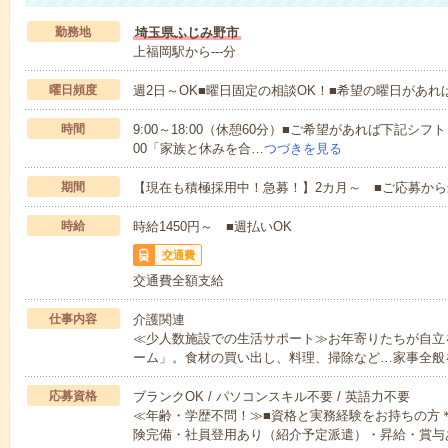
勤務地
埼玉県ふじみ野市
上福岡駅から---分
曜日頻度
週2日～OK■曜日固定の相談OK！■希望の曜日があ
時間
9:00～18:00（休憩60分）■ご希望があれば下記シフトもOK
00「家族と休みを合…
つづきを見る
期間
【現在も積極採用中！急募！】2カ月～ ■ご応募から
時給
時給1450円～ ■週払いOK
交通費
交通費全額支給
仕事内容
介護関連
≪少人数施設での生活サポート≫お年寄りたちが自立
ーム」。食材の買い出し、料理、掃除など…家事全般
応募資格
ブランクOK / パソコンスキル不要 / 英語力不要
≪年齢・学歴不問！≫■資格と実務経験をお持ちの方
険完備・社員登用あり（紹介予定派遣）・昇給・賞与