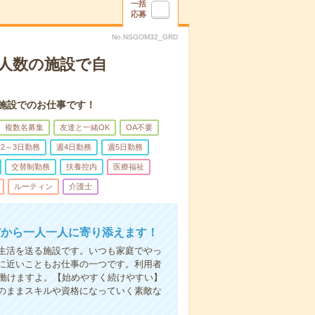
一括
応募
No.NSGOM32_GRD
人数の施設で自
施設でのお仕事です！
複数名募集
友達と一緒OK
OA不要
2～3日勤務
週4日勤務
週5日勤務
交替制勤務
扶養控内
医療福祉
ルーティン
介護士
だから一人一人に寄り添えます！
生活を送る施設です。いつも家庭でやっ
に近いこともお仕事の一つです。利用者
で働けますよ。【始めやすく続けやすい】
のままスキルや資格になっていく素敵な