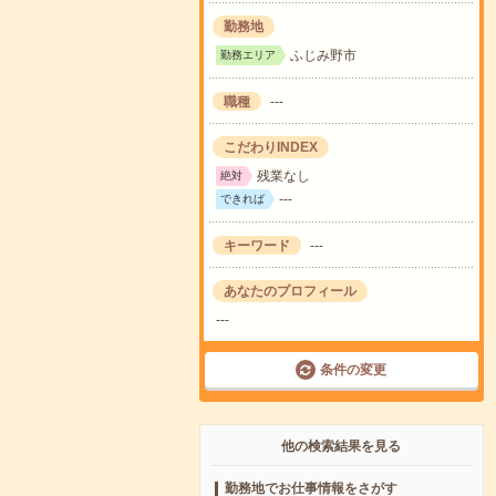
勤務地
ふじみ野市
勤務エリア
職種
---
こだわりINDEX
残業なし
絶対
---
できれば
キーワード
---
あなたのプロフィール
---
条件の変更
他の検索結果を見る
勤務地でお仕事情報をさがす