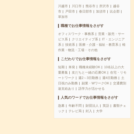
川越市
川口市
熊谷市
所沢市
越谷
市
戸田市
春日部市
加須市
比企郡
草加市
職種でお仕事情報をさがす
オフィスワーク・事務系
営業・販売・サー
ビス系
クリエイティブ系
IT・エンジニア
系
技術系
医療・介護・福祉・教育系
軽
作業・物流・工場・その他
こだわりでお仕事情報をさがす
短期
単発
職種未経験OK
10名以上の大
量募集
友だちと一緒の応募OK
在宅・リモ
ートワーク
週2～3日勤務
週4日勤務
土
日祝のみ勤務
副業・WワークOK
交通費別
途支給あり
語学力が活かせる
人気のワードでお仕事情報をさがす
急募
年齢不問
財団法人
英語
書類チェ
ック
テレビ局
封入
大学