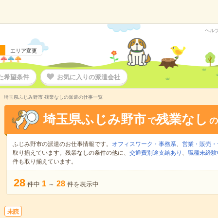
ヘル
エリア変更
た希望条件
お気に入りの派遣会社
埼玉県ふじみ野市 残業なしの派遣の仕事一覧
埼玉県ふじみ野市
残業なし
で
の
ふじみ野市の派遣のお仕事情報です。
オフィスワーク・事務系
、
営業・販売・
取り揃えています。残業なしの条件の他に、
交通費別途支給あり
、
職種未経験
件も取り揃えています。
28
1
28
件中
～
件を表示中
未読