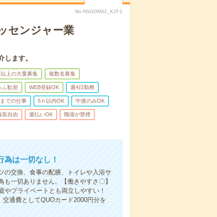
No.NSGOM32_KJT-1
メッセンジャー業
介します。
名以上の大量募集
複数名募集
ゅふ歓迎
WEB登録OK
週4日勤務
前までの仕事
5ｈ以内OK
午後のみOK
服装自由
週払いOK
職場が禁煙
行為は一切なし！
ツの交換、食事の配膳、トイレや入浴サ
為も一切ありません。【働きやすさ〇】
家庭やプライベートとも両立しやすい！
交通費としてQUOカード2000円分を