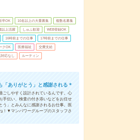
新卒OK
10名以上の大量募集
複数名募集
0歳以上活躍
しゅふ歓迎
WEB登録OK
16時前までの仕事
17時前までの仕事
ークOK
医療福祉
交費支給
話対応なし
ルーティン
も「ありがとう」と感謝される＊
過ごしやすく設計されているんです。心
お手伝い、検査の付き添いなどをお任せ
とう」とみんなに感謝されるお仕事。医
ね！▼マンパワーグループのスタッフさ