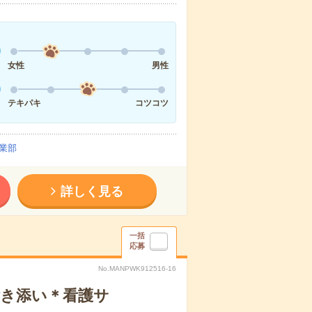
女性
男性
テキパキ
コツコツ
業部
詳しく見る
一括
応募
No.MANPWK912516-16
付き添い＊看護サ