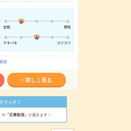
女性
男性
テキパキ
コツコツ
業部
詳しく見る
クリック！
」
や
「応募歓迎」
が届きます！