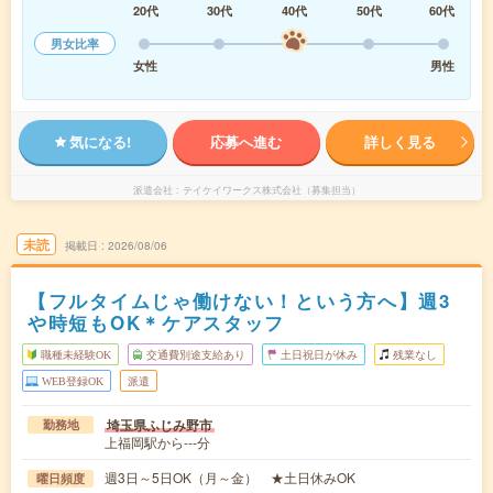
20代
30代
40代
50代
60代
男女比率
女性
男性
気になる!
応募へ進む
詳しく見る
派遣会社
テイケイワークス株式会社（募集担当）
未読
掲載日
2026/08/06
【フルタイムじゃ働けない！という方へ】週3
や時短もOK＊ケアスタッフ
職種未経験OK
交通費別途支給あり
土日祝日が休み
残業なし
WEB登録OK
派遣
埼玉県ふじみ野市
勤務地
上福岡駅から---分
週3日～5日OK（月～金） ★土日休みOK
曜日頻度