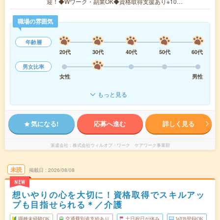
迎！◆Wワーク・副業OK◆資格取得支援あり※10…
職場の雰囲気
年齢層
20代
30代
40代
50代
60代
男女比率
女性
男性
もっと見る
気になる!
応募へ進む
詳しく見る
派遣会社
株式会社ウィルオブ・ワーク ケアワーク事業部
未読
掲載日
2026/08/08
NEW
想いやりの心を大切に！資格取得でスキルアッ
プも目指せられる＊／介護
職種未経験OK
交通費別途支給あり
土日祝日が休み
WEB登録OK