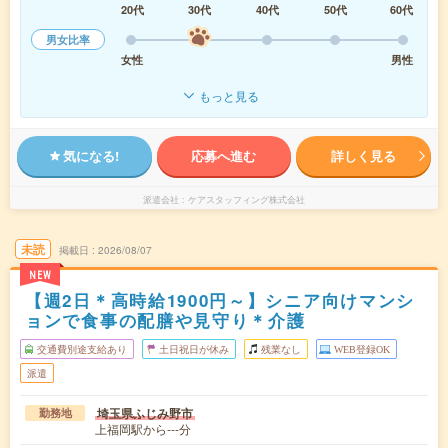
20代
30代
40代
50代
60代
男女比率
女性
男性
もっと見る
気になる!
応募へ進む
詳しく見る
派遣会社
ケアスタッフィング株式会社
未読
掲載日
2026/08/07
NEW
【週2日＊高時給1900円～】シニア向けマンシ
ョンで食事の配膳や見守り＊介護
交通費別途支給あり
土日祝日が休み
残業なし
WEB登録OK
派遣
埼玉県ふじみ野市
勤務地
上福岡駅から---分