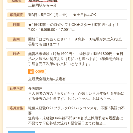
埼玉県ふじみ野市
勤務地
上福岡駅から---分
週3日～5日OK（月～金） ★土日休みOK
曜日頻度
★1日6時間～の時短シフトOK★スタート時間選べます！
時間
7:00～16:009:00～17:0011:…
開始日はご相談ください！ ★急募 ★職場が気に入れば、
期間
長期でも働けます！
無資格未経験：時給1600円～ 経験者：時給1800円～★日
時給
払い／週払い制度あり（月払いも選べます）※稼働開始時は
手続き完了次第のお支払いとなります。
交通費
交通費全額支給※規定有
介護関連
仕事内容
＊入居者の方の「ありがとう」が嬉しい＊お年寄りを笑顔に
する介護のお仕事です。おじいちゃん、おばあちゃ…
職種未経験OK / ブランクOK / パソコンスキル不要 / 英語力不
応募資格
要
無資格・未経験OK年齢不問★10名以上採用予定★履歴書は
不要です▽応募後の流れ1)翌営業日までに担当…