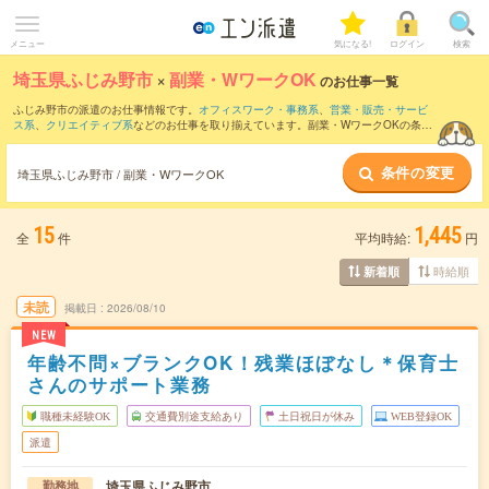
メニュー
気になる!
ログイン
検索
埼玉県ふじみ野市
×
副業・WワークOK
のお仕事一覧
ふじみ野市の派遣のお仕事情報です。
オフィスワーク・事務系
、
営業・販売・サービ
ス系
、
クリエイティブ系
などのお仕事を取り揃えています。副業・WワークOKの条件
の他に、
交通費別途支給あり
、
職種未経験OK
、
友だちと一緒の応募OK
などのこだわ
り条件も取り揃えています。
条件の変更
埼玉県ふじみ野市 / 副業・WワークOK
15
1,445
全
件
平均時給:
円
時給順
新着順
未読
掲載日
2026/08/10
NEW
年齢不問×ブランクOK！残業ほぼなし＊保育士
さんのサポート業務
職種未経験OK
交通費別途支給あり
土日祝日が休み
WEB登録OK
派遣
埼玉県ふじみ野市
勤務地