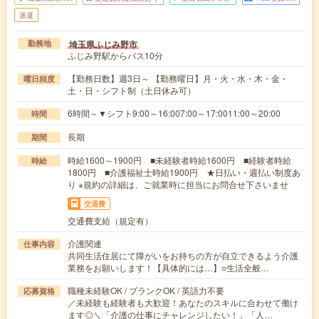
派遣
埼玉県ふじみ野市
勤務地
ふじみ野駅からバス10分
【勤務日数】週3日～ 【勤務曜日】月・火・水・木・金・
曜日頻度
土・日・シフト制（土日休み可）
6時間～▼シフト9:00～16:007:00～17:0011:00～20:00
時間
長期
期間
時給1600～1900円 ■未経験者時給1600円 ■経験者時給
時給
1800円 ■介護福祉士時給1900円 ★日払い・週払い制度あ
り ※規約の詳細は、ご就業時に担当にお問合せ下さいませ
交通費
交通費支給（規定有）
介護関連
仕事内容
共同生活住居にて障がいをお持ちの方が自立できるよう介護
業務をお願いします！【具体的には…】○生活全般…
職種未経験OK / ブランクOK / 英語力不要
応募資格
／未経験も経験者も大歓迎！あなたのスキルに合わせて働け
ます◎＼「介護の仕事にチャレンジしたい！」「人…