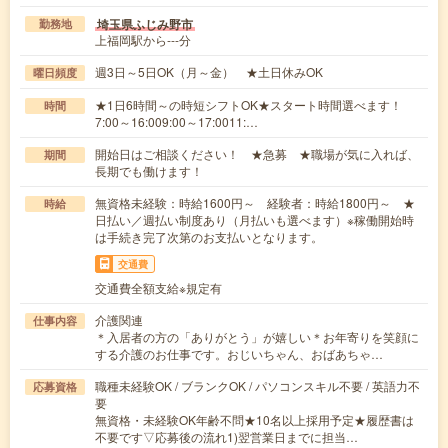
埼玉県ふじみ野市
勤務地
上福岡駅から---分
週3日～5日OK（月～金） ★土日休みOK
曜日頻度
★1日6時間～の時短シフトOK★スタート時間選べます！
時間
7:00～16:009:00～17:0011:…
開始日はご相談ください！ ★急募 ★職場が気に入れば、
期間
長期でも働けます！
無資格未経験：時給1600円～ 経験者：時給1800円～ ★
時給
日払い／週払い制度あり（月払いも選べます）※稼働開始時
は手続き完了次第のお支払いとなります。
交通費
交通費全額支給※規定有
介護関連
仕事内容
＊入居者の方の「ありがとう」が嬉しい＊お年寄りを笑顔に
する介護のお仕事です。おじいちゃん、おばあちゃ…
職種未経験OK / ブランクOK / パソコンスキル不要 / 英語力不
応募資格
要
無資格・未経験OK年齢不問★10名以上採用予定★履歴書は
不要です▽応募後の流れ1)翌営業日までに担当…