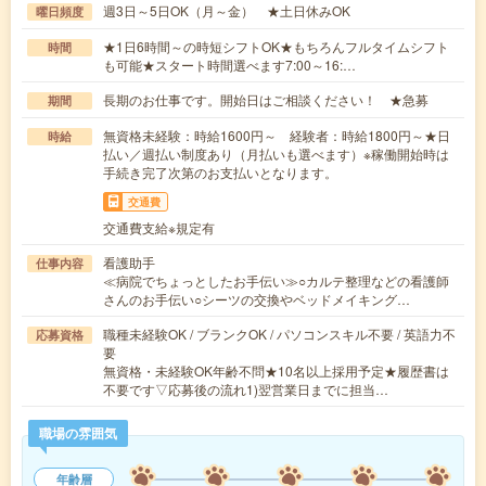
週3日～5日OK（月～金） ★土日休みOK
曜日頻度
★1日6時間～の時短シフトOK★もちろんフルタイムシフト
時間
も可能★スタート時間選べます7:00～16:…
長期のお仕事です。開始日はご相談ください！ ★急募
期間
無資格未経験：時給1600円～ 経験者：時給1800円～★日
時給
払い／週払い制度あり（月払いも選べます）※稼働開始時は
手続き完了次第のお支払いとなります。
交通費
交通費支給※規定有
看護助手
仕事内容
≪病院でちょっとしたお手伝い≫○カルテ整理などの看護師
さんのお手伝い○シーツの交換やベッドメイキング…
職種未経験OK / ブランクOK / パソコンスキル不要 / 英語力不
応募資格
要
無資格・未経験OK年齢不問★10名以上採用予定★履歴書は
不要です▽応募後の流れ1)翌営業日までに担当…
職場の雰囲気
年齢層