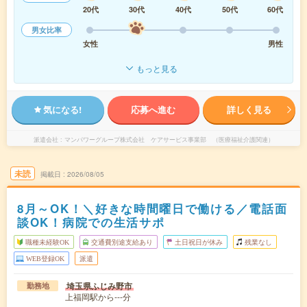
20代
30代
40代
50代
60代
男女比率
女性
男性
もっと見る
気になる!
応募へ進む
詳しく見る
派遣会社
マンパワーグループ株式会社 ケアサービス事業部 （医療福祉介護関連）
未読
掲載日
2026/08/05
8月～OK！＼好きな時間曜日で働ける／電話面
談OK！病院での生活サポ
職種未経験OK
交通費別途支給あり
土日祝日が休み
残業なし
WEB登録OK
派遣
埼玉県ふじみ野市
勤務地
上福岡駅から---分