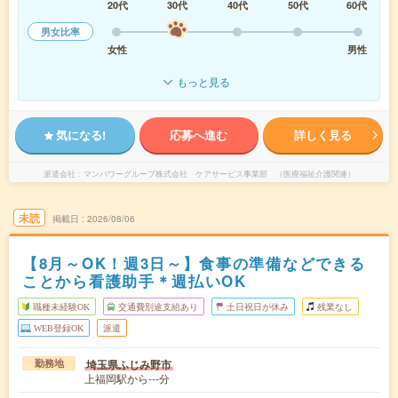
20代
30代
40代
50代
60代
男女比率
女性
男性
もっと見る
気になる!
応募へ進む
詳しく見る
派遣会社
マンパワーグループ株式会社 ケアサービス事業部 （医療福祉介護関連）
未読
掲載日
2026/08/06
【8月～OK！週3日～】食事の準備などできる
ことから看護助手＊週払いOK
職種未経験OK
交通費別途支給あり
土日祝日が休み
残業なし
WEB登録OK
派遣
埼玉県ふじみ野市
勤務地
上福岡駅から---分