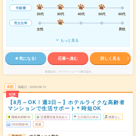
年齢層
20代
30代
40代
50代
60代
男女比率
女性
男性
もっと見る
気になる!
応募へ進む
詳しく見る
派遣会社
テイケイトレード株式会社
未読
掲載日
2026/08/10
NEW
【8月～OK！週3日～】ホテルライクな高齢者
マンションで生活サポート＊時短OK
職種未経験OK
交通費別途支給あり
土日祝日が休み
残業なし
WEB登録OK
派遣