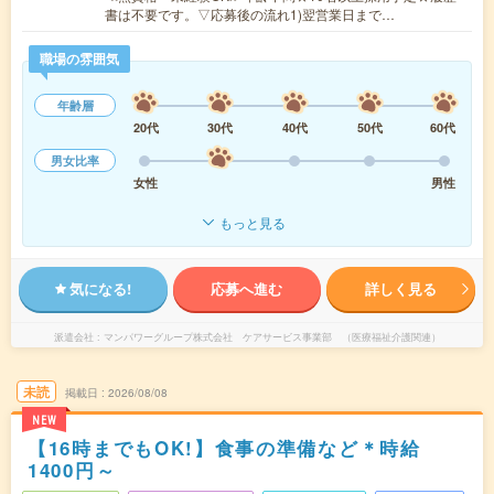
書は不要です。▽応募後の流れ1)翌営業日まで…
職場の雰囲気
年齢層
20代
30代
40代
50代
60代
男女比率
女性
男性
もっと見る
気になる!
応募へ進む
詳しく見る
派遣会社
マンパワーグループ株式会社 ケアサービス事業部 （医療福祉介護関連）
未読
掲載日
2026/08/08
NEW
【16時までもOK!】食事の準備など＊時給
1400円～