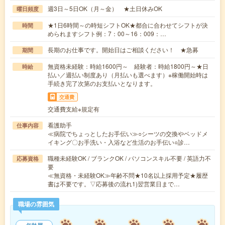
週3日～5日OK（月～金） ★土日休みOK
曜日頻度
★1日6時間～の時短シフトOK★都合に合わせてシフトが決
時間
められますシフト例：7：00～16：009：…
長期のお仕事です。開始日はご相談ください！ ★急募
期間
無資格未経験：時給1600円～ 経験者：時給1800円～★日
時給
払い／週払い制度あり（月払いも選べます）※稼働開始時は
手続き完了次第のお支払いとなります。
交通費
交通費支給※規定有
看護助手
仕事内容
≪病院でちょっとしたお手伝い≫○シーツの交換やベッドメ
イキング〇お手洗い・入浴など生活のお手伝い○診…
職種未経験OK / ブランクOK / パソコンスキル不要 / 英語力不
応募資格
要
≪無資格・未経験OK≫年齢不問★10名以上採用予定★履歴
書は不要です。▽応募後の流れ1)翌営業日まで…
職場の雰囲気