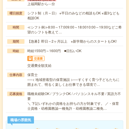
上福岡駅から---分
シフト制（月～日） ※平日のみなどの相談もOK ※週3なども
曜日頻度
相談OK
≪シフト例≫8:00～17:009:00～18:0010:00～19:00などご希
時間
望のシフトを教えて…
【急募】即日～2ヶ月以上 ※新学期からのスタートもOK!
期間
時給1550円～1600円 ■日払いOK
時給
交通費
交通費全額支給
保育士
仕事内容
──< 地域密着型の保育施設 >──すくすく育つ子どもたちに
囲まれて、明るく楽しくお仕事できる環境で…
職種未経験OK / ブランクOK / パソコンスキル不要 / 英語力不
応募資格
要
＼ 下記いずれかの資格をお持ちの方が対象です。 ／・保育
士資格・幼稚園教諭一種免許・幼稚園教諭二種免…
職場の雰囲気