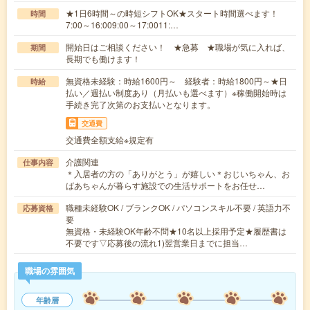
★1日6時間～の時短シフトOK★スタート時間選べます！
時間
7:00～16:009:00～17:0011:…
開始日はご相談ください！ ★急募 ★職場が気に入れば、
期間
長期でも働けます！
無資格未経験：時給1600円～ 経験者：時給1800円～★日
時給
払い／週払い制度あり（月払いも選べます）※稼働開始時は
手続き完了次第のお支払いとなります。
交通費
交通費全額支給※規定有
介護関連
仕事内容
＊入居者の方の「ありがとう」が嬉しい＊おじいちゃん、お
ばあちゃんが暮らす施設での生活サポートをお任せ…
職種未経験OK / ブランクOK / パソコンスキル不要 / 英語力不
応募資格
要
無資格・未経験OK年齢不問★10名以上採用予定★履歴書は
不要です▽応募後の流れ1)翌営業日までに担当…
職場の雰囲気
年齢層