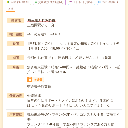
職種未経験OK
交通費別途支給あり
土日祝日が休み
WEB登録OK
派遣
埼玉県ふじみ野市
勤務地
上福岡駅から---分
平日のみ週3日～OK！
曜日頻度
1日7時間～OK！ 【シフト固定の相談もOK！】▼シフト例
時間
【早番】7:00～16:00／7:30～1…
長期のお仕事です。開始日はご相談ください！ ※急募
期間
無資格未経験：時給1400円～ 経験者：時給1750円～ ※前
時給
払い・日払い・週払いOK
交通費
交通費全額支給
介護関連
仕事内容
日常の生活サポートをメインにお願いします。具体的に
は… ・起床のサポート「今日はいい天気ですよ！」な…
職種未経験OK / ブランクOK / パソコンスキル不要 / 英語力不
応募資格
要
ブランクOK！◆年齢・学歴不問！ブランクのある方も歓