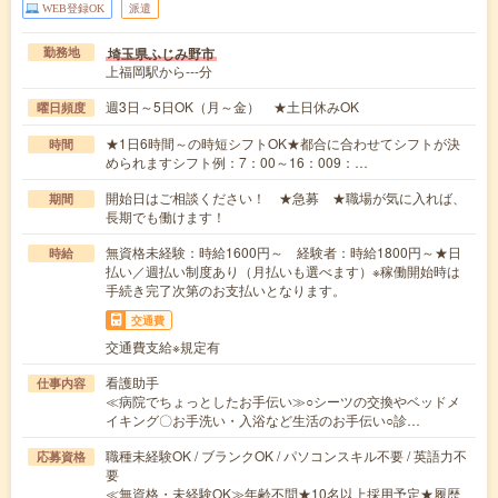
WEB登録OK
派遣
埼玉県ふじみ野市
勤務地
上福岡駅から---分
週3日～5日OK（月～金） ★土日休みOK
曜日頻度
★1日6時間～の時短シフトOK★都合に合わせてシフトが決
時間
められますシフト例：7：00～16：009：…
開始日はご相談ください！ ★急募 ★職場が気に入れば、
期間
長期でも働けます！
無資格未経験：時給1600円～ 経験者：時給1800円～★日
時給
払い／週払い制度あり（月払いも選べます）※稼働開始時は
手続き完了次第のお支払いとなります。
交通費
交通費支給※規定有
看護助手
仕事内容
≪病院でちょっとしたお手伝い≫○シーツの交換やベッドメ
イキング〇お手洗い・入浴など生活のお手伝い○診…
職種未経験OK / ブランクOK / パソコンスキル不要 / 英語力不
応募資格
要
≪無資格・未経験OK≫年齢不問★10名以上採用予定★履歴