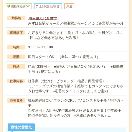
職種未経験OK
土日祝日が休み
派遣
埼玉県ふじみ野市
勤務地
みずほ台駅から---分／鶴瀬駅から---分／ふじみ野駅から---分
お好きな日に働けます！ 例）月・水の週2、土日だけ、月に
曜日頻度
1回…など働き方はあなた次第！
9：00～17：00
時間
即日スタートOK！（業法に基づく規定あり）
期間
時給1339円～ ■日払い翌日振込OK（規定あり） ■初勤務
時給
手当（※規定による）
軽作業（仕分け・ピッキング・検品、商品管理）
仕事内容
＼アニメグッズの梱包作業／未経験でもカンタンにできちゃ
うお仕事です！※応募のタイミングによってご案内…
職種未経験OK / ブランクOK / パソコンスキル不要 / 英語力不
応募資格
要
◎友達同士の応募OK◎未経験大歓迎＆大量募集！◎年齢不
問◎携帯電話をお持ちの方（※連絡に必要なため）…
職場の雰囲気