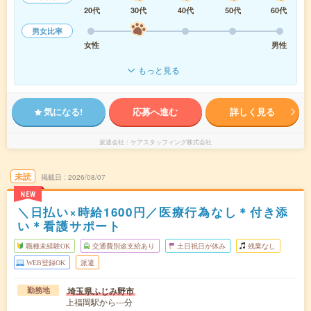
20代
30代
40代
50代
60代
男女比率
女性
男性
もっと見る
気になる!
応募へ進む
詳しく見る
派遣会社
ケアスタッフィング株式会社
未読
掲載日
2026/08/07
NEW
＼日払い×時給1600円／医療行為なし＊付き添
い＊看護サポート
職種未経験OK
交通費別途支給あり
土日祝日が休み
残業なし
WEB登録OK
派遣
埼玉県ふじみ野市
勤務地
上福岡駅から---分