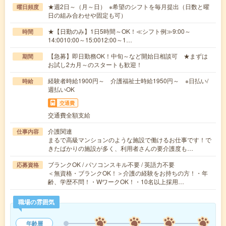
★週2日～（月～日） ※希望のシフトを毎月提出（日数と曜
曜日頻度
日の組み合わせや固定も可）
★【日勤のみ】1日5時間～OK！≪シフト例≫9:00～
時間
14:0010:00～15:0012:00～1…
【急募】即日勤務OK！中旬～など開始日相談可 ★まずは
期間
お試し2カ月～のスタートも歓迎！
経験者時給1900円～ 介護福祉士時給1950円～ ※日払い/
時給
週払いOK
交通費
交通費全額支給
介護関連
仕事内容
まるで高級マンションのような施設で働けるお仕事です！で
きたばかりの施設が多く、利用者さんの要介護度も…
ブランクOK / パソコンスキル不要 / 英語力不要
応募資格
＜無資格・ブランクOK！＞介護の経験をお持ちの方！・年
齢、学歴不問！・WワークOK！・10名以上採用…
職場の雰囲気
年齢層