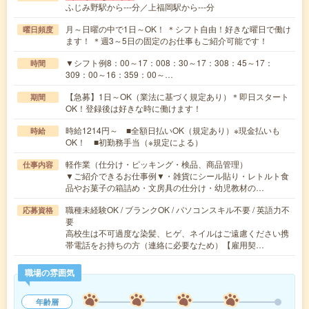
ふじみ野駅から---分／上福岡駅から---分
月～日曜の中で1日～OK！ ＊シフト自由！好きな曜日で働け
曜日頻度
ます！ ＊週3～5日の固定のお仕事もご紹介可能です！
▼シフト例8：00～17：008：30～17：308：45～17：
時間
309：00～16：359：00～…
【急募】1日～OK（業法に基づく規定あり）＊即日スタート
期間
OK！登録後は好きな時に働けます！
時給1214円～ ■全額日払いOK（規定あり）※現金払いも
時給
OK！ ■初勤務手当（※規定による）
軽作業（仕分け・ピッキング・検品、商品管理）
仕事内容
▼ご紹介できるお仕事例▼・雑貨にシール貼り・レトルト食
品やお菓子の箱詰め・文房具の仕分け・幼児教材の…
職種未経験OK / ブランクOK / パソコンスキル不要 / 英語力不
応募資格
要
高校生は不可過度な染髪、ヒゲ、ネイルはご遠慮ください携
帯電話をお持ちの方（連絡に必要なため）【雇用契…
職場の雰囲気
年齢層