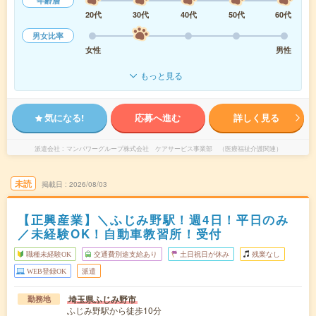
年齢層
20代
30代
40代
50代
60代
男女比率
女性
男性
もっと見る
気になる!
応募へ進む
詳しく見る
派遣会社
マンパワーグループ株式会社 ケアサービス事業部 （医療福祉介護関連）
未読
掲載日
2026/08/03
【正興産業】＼ふじみ野駅！週4日！平日のみ
／未経験OK！自動車教習所！受付
職種未経験OK
交通費別途支給あり
土日祝日が休み
残業なし
WEB登録OK
派遣
埼玉県ふじみ野市
勤務地
ふじみ野駅から徒歩10分