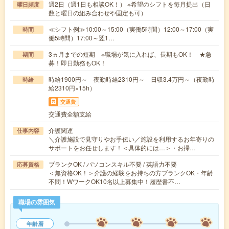
週2日（週1日も相談OK！） ※希望のシフトを毎月提出（日
曜日頻度
数と曜日の組み合わせや固定も可）
≪シフト例≫10:00～15:00（実働5時間）12:00～17:00（実
時間
働5時間）17:00～翌1…
3ヵ月までの短期 ※職場が気に入れば、長期もOK！ ★急
期間
募！即日勤務もOK！
時給1900円～ 夜勤時給2310円～ 日収3.4万円～（夜勤時
時給
給2310円×15h）
交通費
交通費全額支給
介護関連
仕事内容
＼介護施設で見守りやお手伝い／施設を利用するお年寄りの
サポートをお任せします！＜具体的には…＞・お掃…
ブランクOK / パソコンスキル不要 / 英語力不要
応募資格
＜無資格OK！＞介護の経験をお持ちの方ブランクOK・年齢
不問！WワークOK10名以上募集中！履歴書不…
職場の雰囲気
年齢層