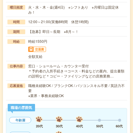
火・水・木・金(週4日) ※シフトあり ※月曜日は固定休
曜日頻度
み！
12:00～21:00(実働8時間 休憩1時間)
時間
【急募】即日～長期 ※8月～！
期間
時給1550円
時給
交通費
全額支給
窓口・ショールーム・カウンター受付
仕事内容
＊予約者の入所手続き⇒コース・料金などの案内、提出書類
の説明など＊コピー・ファイリングなどの庶務業務…
職種未経験OK / ブランクOK / パソコンスキル不要 / 英語力不
応募資格
要
※業界・事務未経験OK
職場の雰囲気
年齢層
20代
30代
40代
50代
60代