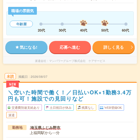
職場の雰囲気
年齢層
20代
30代
40代
50代
60代
気になる!
応募へ進む
詳しく見る
派遣会社
マンパワーグループ株式会社 ケアサービス
未読
掲載日
2026/08/07
NEW
＼空いた時間で働く！／日払いOK×1勤務3.4万
円も可！施設での見回りなど
交通費別途支給あり
土日祝日が休み
残業なし
WEB登録OK
派遣
埼玉県ふじみ野市
勤務地
上福岡駅から---分