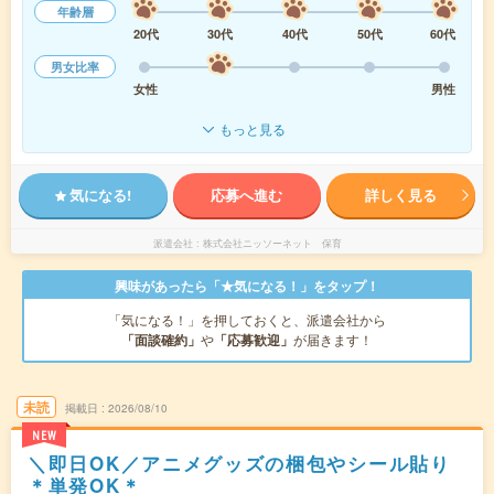
年齢層
20代
30代
40代
50代
60代
男女比率
女性
男性
もっと見る
気になる!
応募へ進む
詳しく見る
派遣会社
株式会社ニッソーネット 保育
興味があったら「★気になる！」をタップ！
「気になる！」を押しておくと、派遣会社から
「面談確約」
や
「応募歓迎」
が届きます！
未読
掲載日
2026/08/10
NEW
＼即日OK／アニメグッズの梱包やシール貼り
＊単発OK＊