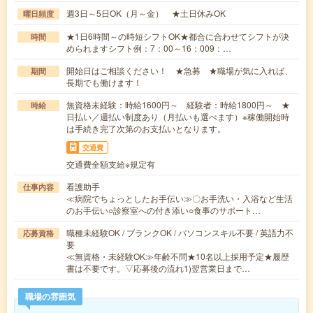
週3日～5日OK（月～金） ★土日休みOK
曜日頻度
★1日6時間～の時短シフトOK★都合に合わせてシフトが決
時間
められますシフト例：7：00～16：009：…
開始日はご相談ください！ ★急募 ★職場が気に入れば、
期間
長期でも働けます！
無資格未経験：時給1600円～ 経験者：時給1800円～ ★
時給
日払い／週払い制度あり（月払いも選べます）※稼働開始時
は手続き完了次第のお支払いとなります。
交通費
交通費全額支給※規定有
看護助手
仕事内容
≪病院でちょっとしたお手伝い≫〇お手洗い・入浴など生活
のお手伝い○診察室への付き添い○食事のサポート…
職種未経験OK / ブランクOK / パソコンスキル不要 / 英語力不
応募資格
要
≪無資格・未経験OK≫年齢不問★10名以上採用予定★履歴
書は不要です。▽応募後の流れ1)翌営業日まで…
職場の雰囲気