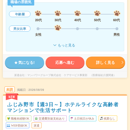
職場の雰囲気
年齢層
20代
30代
40代
50代
60代
男女比率
女性
男性
もっと見る
気になる!
応募へ進む
詳しく見る
派遣会社
マンパワーグループ株式会社 ケアサービス事業部 （医療福祉介護関連）
未読
掲載日
2026/08/09
NEW
ふじみ野市【週3日～】ホテルライクな高齢者
マンションで生活サポート
職種未経験OK
交通費別途支給あり
土日祝日が休み
残業なし
WEB登録OK
派遣