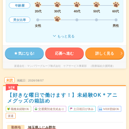
年齢層
20代
30代
40代
50代
60代
男女比率
女性
男性
もっと見る
気になる!
応募へ進む
詳しく見る
派遣会社
マンパワーグループ株式会社 ケアサービス事業部 （医療福祉介護関連）
未読
掲載日
2026/08/07
NEW
【好きな曜日で働けます！】未経験OK＊アニ
メグッズの箱詰め
職種未経験OK
交通費別途支給あり
土日祝日が休み
WEB登録OK
派遣
埼玉県ふじみ野市
勤務地