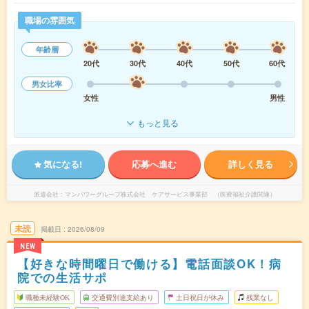
職場の雰囲気
年齢層
20代
30代
40代
50代
60代
男女比率
女性
男性
もっと見る
気になる!
応募へ進む
詳しく見る
派遣会社
マンパワーグループ株式会社 ケアサービス事業部 （医療福祉介護関連）
未読
掲載日
2026/08/09
NEW
【好きな時間曜日で働ける】電話面談OK！病
院での生活サポ
職種未経験OK
交通費別途支給あり
土日祝日が休み
残業なし