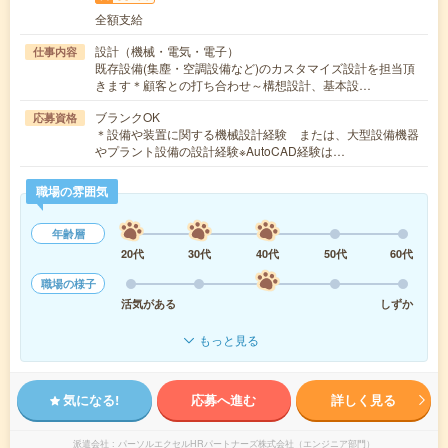
全額支給
設計（機械・電気・電子）
仕事内容
既存設備(集塵・空調設備など)のカスタマイズ設計を担当頂
きます＊顧客との打ち合わせ～構想設計、基本設…
ブランクOK
応募資格
＊設備や装置に関する機械設計経験 または、大型設備機器
やプラント設備の設計経験※AutoCAD経験は…
職場の雰囲気
年齢層
20代
30代
40代
50代
60代
職場の様子
活気がある
しずか
もっと見る
気になる!
応募へ進む
詳しく見る
派遣会社
パーソルエクセルHRパートナーズ株式会社（エンジニア部門）