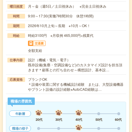
月～金（週5日／土日祝休み） ※完全土日祝休み
曜日頻度
9:00～17:30(実働7時間30分 休憩1時間)
時間
2026年10月上旬～長期 ※10月～OK！
期間
時給3100円 ※月収例 465,000円+残業代
時給
交通費
全額支給
設計（機械・電気・電子）
仕事内容
既存設備(集塵・空調設備など)のカスタマイズ設計を担当頂
きます＊顧客との打ち合わせ～構想設計、基本設…
ブランクOK
応募資格
＊設備や装置に関する機械設計経験 または、大型設備機器
やプラント設備の設計経験※AutoCAD経験は…
職場の雰囲気
年齢層
20代
30代
40代
50代
60代
職場の様子