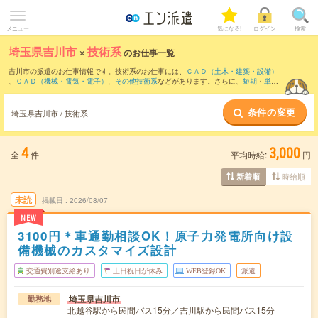
メニュー
気になる!
ログイン
検索
埼玉県吉川市
×
技術系
のお仕事一覧
吉川市の派遣のお仕事情報です。技術系のお仕事には、
ＣＡＤ（土木・建築・設備）
、
ＣＡＤ（機械・電気・電子）
、
その他技術系
などがあります。さらに、
短期
・
単発
などの期間や、
職種未経験OK
などのこだわり条件で絞り込んでいただけます。
条件の変更
埼玉県吉川市 / 技術系
4
3,000
全
件
平均時給:
円
時給順
新着順
未読
掲載日
2026/08/07
NEW
3100円＊車通勤相談OK！原子力発電所向け設
備機械のカスタマイズ設計
交通費別途支給あり
土日祝日が休み
WEB登録OK
派遣
埼玉県吉川市
勤務地
北越谷駅から民間バス15分／吉川駅から民間バス15分