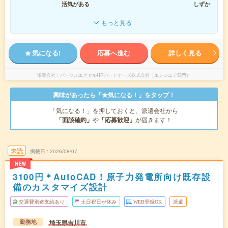
活気がある
しずか
もっと見る
気になる!
応募へ進む
詳しく見る
派遣会社
パーソルエクセルHRパートナーズ株式会社（エンジニア部門）
興味があったら「★気になる！」をタップ！
「気になる！」を押しておくと、派遣会社から
「面談確約」
や
「応募歓迎」
が届きます！
未読
掲載日
2026/08/07
NEW
3100円＊AutoCAD！原子力発電所向け既存設
備のカスタマイズ設計
交通費別途支給あり
土日祝日が休み
WEB登録OK
派遣
埼玉県吉川市
勤務地