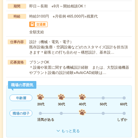
即日～長期 ※9月～開始相談OK！
期間
時給3100円 ※月収例 465,000円+残業代
時給
交通費
全額支給
設計（機械・電気・電子）
仕事内容
既存設備(集塵・空調設備など)のカスタマイズ設計を担当頂
きます＊顧客との打ち合わせ～構想設計、基本設…
ブランクOK
応募資格
＊設備や装置に関する機械設計経験 または、大型設備機器
やプラント設備の設計経験※AutoCAD経験は…
職場の雰囲気
年齢層
20代
30代
40代
50代
60代
職場の様子
活気がある
しずか
もっと見る