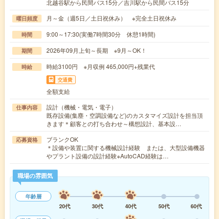
北越谷駅から民間バス15分／吉川駅から民間バス15分
月～金（週5日／土日祝休み） ※完全土日祝休み
曜日頻度
9:00～17:30(実働7時間30分 休憩1時間)
時間
2026年09月上旬～長期 ※9月～OK！
期間
時給3100円 ※月収例 465,000円+残業代
時給
交通費
全額支給
設計（機械・電気・電子）
仕事内容
既存設備(集塵・空調設備など)のカスタマイズ設計を担当頂
きます＊顧客との打ち合わせ～構想設計、基本設…
ブランクOK
応募資格
＊設備や装置に関する機械設計経験 または、大型設備機器
やプラント設備の設計経験※AutoCAD経験は…
職場の雰囲気
年齢層
20代
30代
40代
50代
60代