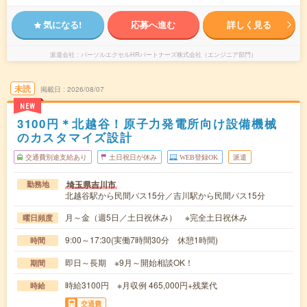
気になる!
応募へ進む
詳しく見る
派遣会社
パーソルエクセルHRパートナーズ株式会社（エンジニア部門）
未読
掲載日
2026/08/07
NEW
3100円＊北越谷！原子力発電所向け設備機械
のカスタマイズ設計
交通費別途支給あり
土日祝日が休み
WEB登録OK
派遣
埼玉県吉川市
勤務地
北越谷駅から民間バス15分／吉川駅から民間バス15分
月～金（週5日／土日祝休み） ※完全土日祝休み
曜日頻度
9:00～17:30(実働7時間30分 休憩1時間)
時間
即日～長期 ※9月～開始相談OK！
期間
時給3100円 ※月収例 465,000円+残業代
時給
交通費