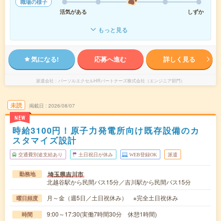
職場の様子
活気がある
しずか
もっと見る
気になる!
応募へ進む
詳しく見る
派遣会社
パーソルエクセルHRパートナーズ株式会社（エンジニア部門）
未読
掲載日
2026/08/07
NEW
時給3100円！原子力発電所向け既存設備のカ
スタマイズ設計
交通費別途支給あり
土日祝日が休み
WEB登録OK
派遣
埼玉県吉川市
勤務地
北越谷駅から民間バス15分／吉川駅から民間バス15分
月～金（週5日／土日祝休み） ※完全土日祝休み
曜日頻度
9:00～17:30(実働7時間30分 休憩1時間)
時間