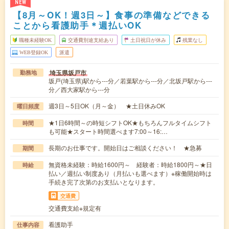
NEW
【8月～OK！週3日～】食事の準備などできる
ことから看護助手＊週払いOK
職種未経験OK
交通費別途支給あり
土日祝日が休み
残業なし
WEB登録OK
派遣
埼玉県坂戸市
勤務地
坂戸(埼玉県)駅から---分／若葉駅から---分／北坂戸駅から---
分／西大家駅から---分
週3日～5日OK（月～金） ★土日休みOK
曜日頻度
★1日6時間～の時短シフトOK★もちろんフルタイムシフト
時間
も可能★スタート時間選べます7:00～16:…
長期のお仕事です。開始日はご相談ください！ ★急募
期間
無資格未経験：時給1600円～ 経験者：時給1800円～★日
時給
払い／週払い制度あり（月払いも選べます）※稼働開始時は
手続き完了次第のお支払いとなります。
交通費
交通費支給※規定有
看護助手
仕事内容