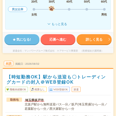
20代
30代
40代
50代
60代
男女比率
女性
男性
もっと見る
気になる!
応募へ進む
詳しく見る
派遣会社
マンパワーグループ株式会社 ケアサービス事業部 （医療福祉介護関連）
未読
掲載日
2026/08/02
【時短勤務OK】駅から送迎も〇トレーディン
グカードの封入＠WEB登録OK
職種未経験OK
残業なし
WEB登録OK
派遣
埼玉県坂戸市
勤務地
北坂戸駅から無料送迎バス---分／坂戸(埼玉県)駅から---分／
若葉駅から---分／西大家駅から---分