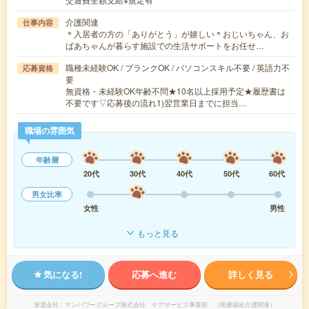
介護関連
仕事内容
＊入居者の方の「ありがとう」が嬉しい＊おじいちゃん、お
ばあちゃんが暮らす施設での生活サポートをお任せ…
職種未経験OK / ブランクOK / パソコンスキル不要 / 英語力不
応募資格
要
無資格・未経験OK年齢不問★10名以上採用予定★履歴書は
不要です▽応募後の流れ1)翌営業日までに担当…
職場の雰囲気
年齢層
20代
30代
40代
50代
60代
男女比率
女性
男性
もっと見る
気になる!
応募へ進む
詳しく見る
派遣会社
マンパワーグループ株式会社 ケアサービス事業部 （医療福祉介護関連）