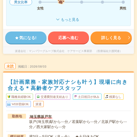
男女比率
女性
男性
もっと見る
気になる!
応募へ進む
詳しく見る
派遣会社
マンパワーグループ株式会社 ケアサービス事業部 （医療福祉介護関連）
未読
掲載日
2026/08/03
【計画業務・家族対応ナシも叶う】現場に向き
合える＊高齢者ケアスタッフ
職種未経験OK
交通費別途支給あり
土日祝日が休み
残業なし
WEB登録OK
派遣
埼玉県坂戸市
勤務地
坂戸(埼玉県)駅から---分／若葉駅から---分／北坂戸駅から---
分／西大家駅から---分
週3日～5日OK（月～金） ★土日休みOK
曜日頻度