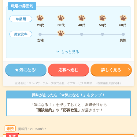
職場の雰囲気
年齢層
20代
30代
40代
50代
60代
男女比率
女性
男性
もっと見る
気になる!
応募へ進む
詳しく見る
派遣会社
マンパワーグループ株式会社 ケアサービス事業部 （医療福祉介護関連）
興味があったら「★気になる！」をタップ！
「気になる！」を押しておくと、派遣会社から
「面談確約」
や
「応募歓迎」
が届きます！
未読
掲載日
2026/08/06
NEW