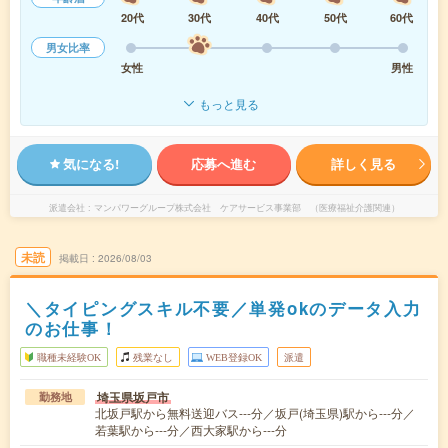
20代
30代
40代
50代
60代
男女比率
女性
男性
もっと見る
気になる!
応募へ進む
詳しく見る
派遣会社
マンパワーグループ株式会社 ケアサービス事業部 （医療福祉介護関連）
未読
掲載日
2026/08/03
＼タイピングスキル不要／単発okのデータ入力
のお仕事！
職種未経験OK
残業なし
WEB登録OK
派遣
埼玉県坂戸市
勤務地
北坂戸駅から無料送迎バス---分／坂戸(埼玉県)駅から---分／
若葉駅から---分／西大家駅から---分