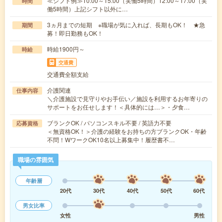
≪シフト例≫10:00～15:00（実働5時間）12:00～17:00（実
時間
働5時間）上記シフト以外に…
3ヵ月までの短期 ※職場が気に入れば、長期もOK！ ★急
期間
募！即日勤務もOK！
時給1900円～
時給
交通費
交通費全額支給
介護関連
仕事内容
＼介護施設で見守りやお手伝い／施設を利用するお年寄りの
サポートをお任せします！＜具体的には…＞・夕食…
ブランクOK / パソコンスキル不要 / 英語力不要
応募資格
＜無資格OK！＞介護の経験をお持ちの方ブランクOK・年齢
不問！WワークOK10名以上募集中！履歴書不…
職場の雰囲気
年齢層
20代
30代
40代
50代
60代
男女比率
女性
男性