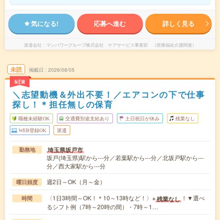
気になる!
応募へ進む
詳しく見る
派遣会社
マンパワーグループ株式会社 ケアサービス事業部 （医療福祉介護関連）
未読
掲載日
2026/08/05
NEW
＼志望動機＆外出不要！／エアコンの下で仕事
探し！＊担任無しの保育
職種未経験OK
交通費別途支給あり
土日祝日が休み
残業なし
WEB登録OK
派遣
埼玉県坂戸市
勤務地
坂戸(埼玉県)駅から---分／若葉駅から---分／北坂戸駅から---
分／西大家駅から---分
週2日～OK（月～金）
曜日頻度
〈1日3時間～OK！＊10～13時など！〉※
！▼選べ
残業なし
時間
るシフト例（7時～20時の間）・7時～1…