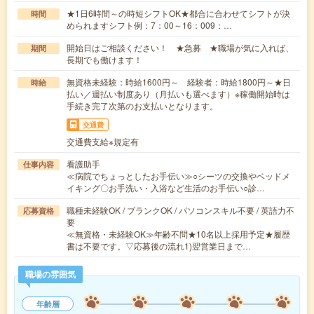
★1日6時間～の時短シフトOK★都合に合わせてシフトが決
時間
められますシフト例：7：00～16：009：…
開始日はご相談ください！ ★急募 ★職場が気に入れば、
期間
長期でも働けます！
無資格未経験：時給1600円～ 経験者：時給1800円～★日
時給
払い／週払い制度あり（月払いも選べます）※稼働開始時は
手続き完了次第のお支払いとなります。
交通費
交通費支給※規定有
看護助手
仕事内容
≪病院でちょっとしたお手伝い≫○シーツの交換やベッドメ
イキング〇お手洗い・入浴など生活のお手伝い○診…
職種未経験OK / ブランクOK / パソコンスキル不要 / 英語力不
応募資格
要
≪無資格・未経験OK≫年齢不問★10名以上採用予定★履歴
書は不要です。▽応募後の流れ1)翌営業日まで…
職場の雰囲気
年齢層