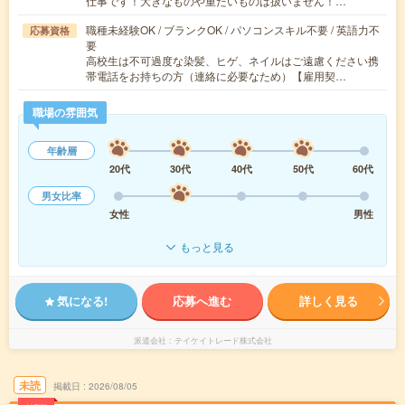
仕事です！大きなものや重たいものは扱いません！…
職種未経験OK / ブランクOK / パソコンスキル不要 / 英語力不
応募資格
要
高校生は不可過度な染髪、ヒゲ、ネイルはご遠慮ください携
帯電話をお持ちの方（連絡に必要なため）【雇用契…
職場の雰囲気
年齢層
20代
30代
40代
50代
60代
男女比率
女性
男性
もっと見る
気になる!
応募へ進む
詳しく見る
派遣会社
テイケイトレード株式会社
未読
掲載日
2026/08/05