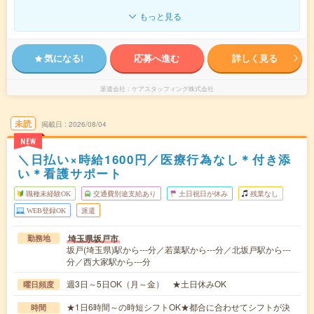
もっと見る
気になる!
応募へ進む
詳しく見る
派遣会社
ケアスタッフィング株式会社
未読
掲載日
2026/08/04
NEW
＼日払い×時給1600円／医療行為なし＊付き添
い＊看護サポート
職種未経験OK
交通費別途支給あり
土日祝日が休み
残業なし
WEB登録OK
派遣
埼玉県坂戸市
勤務地
坂戸(埼玉県)駅から---分／若葉駅から---分／北坂戸駅から---
分／西大家駅から---分
週3日～5日OK（月～金） ★土日休みOK
曜日頻度
★1日6時間～の時短シフトOK★都合に合わせてシフトが決
時間