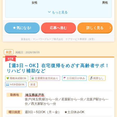
女性
男性
もっと見る
気になる!
応募へ進む
詳しく見る
派遣会社
マンパワーグループ株式会社 ケアサービス事業部（保育）
未読
掲載日
2026/08/05
NEW
【週3日～OK】在宅復帰をめざす高齢者サポ！
リハビリ補助など
職種未経験OK
交通費別途支給あり
土日祝日が休み
残業なし
WEB登録OK
派遣
埼玉県坂戸市
勤務地
坂戸(埼玉県)駅から---分／若葉駅から---分／北坂戸駅から---
分／西大家駅から---分
週3日～5日OK（月～金） ★土日休みOK
曜日頻度