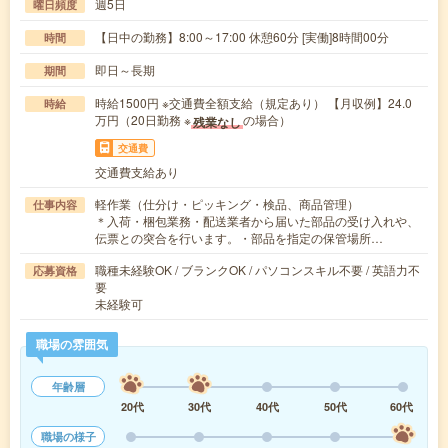
週5日
曜日頻度
【日中の勤務】8:00～17:00 休憩60分 [実働]8時間00分
時間
即日～長期
期間
時給1500円 ※交通費全額支給（規定あり） 【月収例】24.0
時給
万円（20日勤務 ※
の場合）
残業なし
交通費
交通費支給あり
軽作業（仕分け・ピッキング・検品、商品管理）
仕事内容
＊入荷・梱包業務・配送業者から届いた部品の受け入れや、
伝票との突合を行います。・部品を指定の保管場所…
職種未経験OK / ブランクOK / パソコンスキル不要 / 英語力不
応募資格
要
未経験可
職場の雰囲気
年齢層
20代
30代
40代
50代
60代
職場の様子