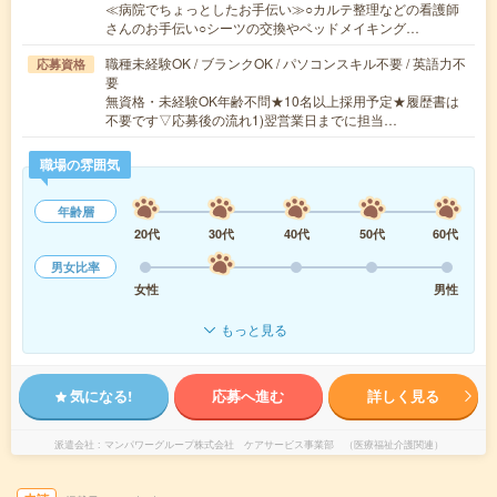
≪病院でちょっとしたお手伝い≫○カルテ整理などの看護師
さんのお手伝い○シーツの交換やベッドメイキング…
職種未経験OK / ブランクOK / パソコンスキル不要 / 英語力不
応募資格
要
無資格・未経験OK年齢不問★10名以上採用予定★履歴書は
不要です▽応募後の流れ1)翌営業日までに担当…
職場の雰囲気
年齢層
20代
30代
40代
50代
60代
男女比率
女性
男性
もっと見る
気になる!
応募へ進む
詳しく見る
派遣会社
マンパワーグループ株式会社 ケアサービス事業部 （医療福祉介護関連）