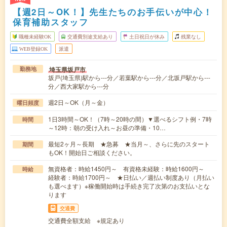
【週2日～OK！】先生たちのお手伝いが中心！
保育補助スタッフ
職種未経験OK
交通費別途支給あり
土日祝日が休み
残業なし
WEB登録OK
派遣
埼玉県坂戸市
勤務地
坂戸(埼玉県)駅から---分／若葉駅から---分／北坂戸駅から---
分／西大家駅から---分
週2日～OK（月～金）
曜日頻度
1日3時間～OK！（7時～20時の間）▼選べるシフト例・7時
時間
～12時：朝の受け入れ～お昼の準備・10…
最短2ヶ月～長期 ★急募 ★当月～、さらに先のスタート
期間
もOK！開始日ご相談ください。
無資格者：時給1450円～ 有資格未経験：時給1600円～
時給
経験者：時給1700円～ ★日払い／週払い制度あり（月払い
も選べます）※稼働開始時は手続き完了次第のお支払いとな
ります
交通費
交通費全額支給 ※規定あり