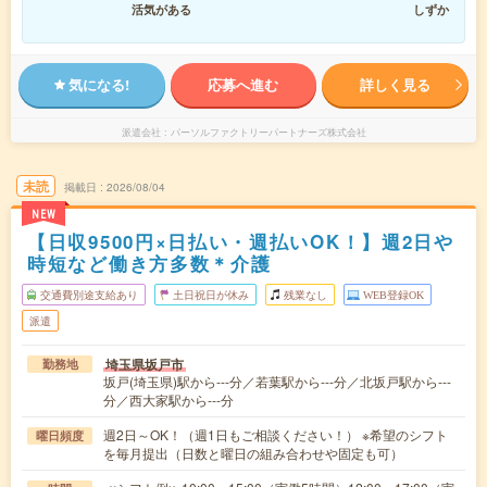
活気がある
しずか
気になる!
応募へ進む
詳しく見る
派遣会社
パーソルファクトリーパートナーズ株式会社
未読
掲載日
2026/08/04
NEW
【日収9500円×日払い・週払いOK！】週2日や
時短など働き方多数＊介護
交通費別途支給あり
土日祝日が休み
残業なし
WEB登録OK
派遣
埼玉県坂戸市
勤務地
坂戸(埼玉県)駅から---分／若葉駅から---分／北坂戸駅から---
分／西大家駅から---分
週2日～OK！（週1日もご相談ください！） ※希望のシフト
曜日頻度
を毎月提出（日数と曜日の組み合わせや固定も可）