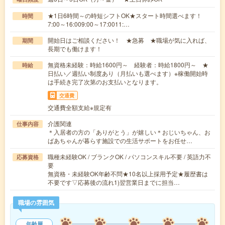
★1日6時間～の時短シフトOK★スタート時間選べます！
時間
7:00～16:009:00～17:0011:…
開始日はご相談ください！ ★急募 ★職場が気に入れば、
期間
長期でも働けます！
無資格未経験：時給1600円～ 経験者：時給1800円～ ★
時給
日払い／週払い制度あり（月払いも選べます）※稼働開始時
は手続き完了次第のお支払いとなります。
交通費
交通費全額支給※規定有
介護関連
仕事内容
＊入居者の方の「ありがとう」が嬉しい＊おじいちゃん、お
ばあちゃんが暮らす施設での生活サポートをお任せ…
職種未経験OK / ブランクOK / パソコンスキル不要 / 英語力不
応募資格
要
無資格・未経験OK年齢不問★10名以上採用予定★履歴書は
不要です▽応募後の流れ1)翌営業日までに担当…
職場の雰囲気
年齢層