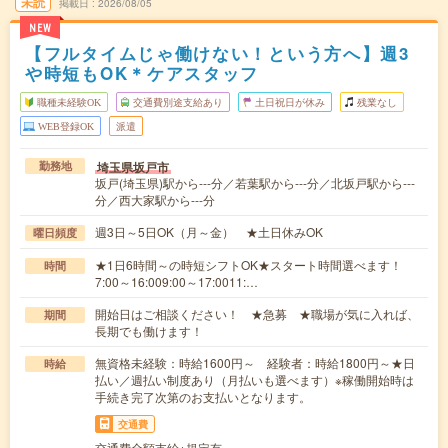
未読
掲載日
2026/08/05
NEW
【フルタイムじゃ働けない！という方へ】週3
や時短もOK＊ケアスタッフ
職種未経験OK
交通費別途支給あり
土日祝日が休み
残業なし
WEB登録OK
派遣
埼玉県坂戸市
勤務地
坂戸(埼玉県)駅から---分／若葉駅から---分／北坂戸駅から---
分／西大家駅から---分
週3日～5日OK（月～金） ★土日休みOK
曜日頻度
★1日6時間～の時短シフトOK★スタート時間選べます！
時間
7:00～16:009:00～17:0011:…
開始日はご相談ください！ ★急募 ★職場が気に入れば、
期間
長期でも働けます！
無資格未経験：時給1600円～ 経験者：時給1800円～★日
時給
払い／週払い制度あり（月払いも選べます）※稼働開始時は
手続き完了次第のお支払いとなります。
交通費
交通費全額支給※規定有