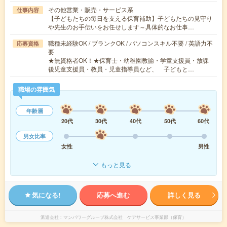
その他営業・販売・サービス系
仕事内容
【子どもたちの毎日を支える保育補助】子どもたちの見守り
や先生のお手伝いをお任せします～具体的なお仕事…
職種未経験OK / ブランクOK / パソコンスキル不要 / 英語力不
応募資格
要
★無資格者OK！★保育士・幼稚園教諭・学童支援員・放課
後児童支援員・教員・児童指導員など、 子どもと…
職場の雰囲気
年齢層
20代
30代
40代
50代
60代
男女比率
女性
男性
もっと見る
気になる!
応募へ進む
詳しく見る
派遣会社
マンパワーグループ株式会社 ケアサービス事業部（保育）