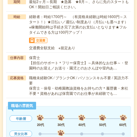
最短2ヶ月～長期 ★急募 ★8月～、さらに先のスタートも
期間
OK！開始日ご相談ください。
経験者：時給1700円～ （有資格未経験は時給1600円～ス
時給
タート！）★日払い／週払い制度あり（月払いも選べます）
※稼働開始時は手続き完了次第のお支払いとなります★フル
タイムできる方は100円アップ！
交通費
交通費全額支給 ※規定あり
保育士
仕事内容
【担任のサポート＊フリー保育士】～具体的なお仕事～・登
園時のお迎え／お送り・園児とのおさんぽや室内あ…
職種未経験OK / ブランクOK / パソコンスキル不要 / 英語力不
応募資格
要
保育士・保母・幼稚園教諭資格をお持ちの方＊履歴書・来社
不要＊資格があれば保育園でのお仕事が未経験でも…
職場の雰囲気
年齢層
20代
30代
40代
50代
60代
男女比率