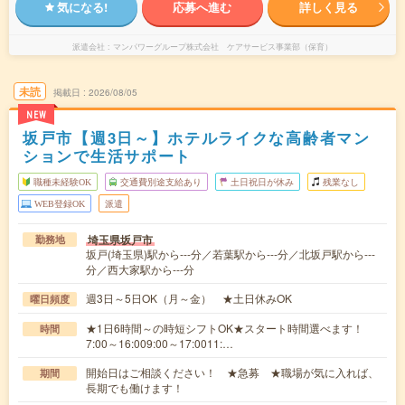
気になる!
応募へ進む
詳しく見る
派遣会社
マンパワーグループ株式会社 ケアサービス事業部（保育）
未読
掲載日
2026/08/05
NEW
坂戸市【週3日～】ホテルライクな高齢者マン
ションで生活サポート
職種未経験OK
交通費別途支給あり
土日祝日が休み
残業なし
WEB登録OK
派遣
埼玉県坂戸市
勤務地
坂戸(埼玉県)駅から---分／若葉駅から---分／北坂戸駅から---
分／西大家駅から---分
週3日～5日OK（月～金） ★土日休みOK
曜日頻度
★1日6時間～の時短シフトOK★スタート時間選べます！
時間
7:00～16:009:00～17:0011:…
開始日はご相談ください！ ★急募 ★職場が気に入れば、
期間
長期でも働けます！