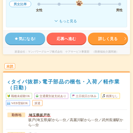
男女比率
女性
男性
もっと見る
気になる!
応募へ進む
詳しく見る
派遣会社
マンパワーグループ株式会社 ケアサービス事業部 （医療福祉介護関連）
未読
<タイパ抜群>電子部品の梱包・入荷／軽作業
（日勤）
職種未経験OK
交通費別途支給あり
土日祝日が休み
残業なし
WEB登録OK
派遣
埼玉県坂戸市
勤務地
坂戸(埼玉県)駅から---分／高麗川駅から---分／武州長瀬駅か
ら---分