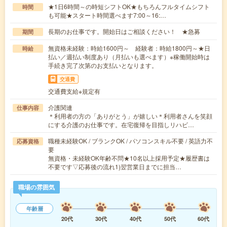
★1日6時間～の時短シフトOK★もちろんフルタイムシフト
時間
も可能★スタート時間選べます7:00～16:…
長期のお仕事です。開始日はご相談ください！ ★急募
期間
無資格未経験：時給1600円～ 経験者：時給1800円～★日
時給
払い／週払い制度あり（月払いも選べます）※稼働開始時は
手続き完了次第のお支払いとなります。
交通費
交通費支給※規定有
介護関連
仕事内容
＊利用者の方の「ありがとう」が嬉しい＊利用者さんを笑顔
にする介護のお仕事です。在宅復帰を目指しリハビ…
職種未経験OK / ブランクOK / パソコンスキル不要 / 英語力不
応募資格
要
無資格・未経験OK年齢不問★10名以上採用予定★履歴書は
不要です▽応募後の流れ1)翌営業日までに担当…
職場の雰囲気
年齢層
20代
30代
40代
50代
60代