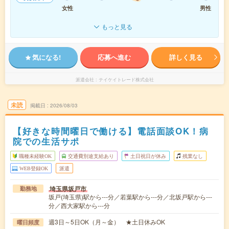
女性
男性
もっと見る
気になる!
応募へ進む
詳しく見る
派遣会社
テイケイトレード株式会社
未読
掲載日
2026/08/03
【好きな時間曜日で働ける】電話面談OK！病
院での生活サポ
職種未経験OK
交通費別途支給あり
土日祝日が休み
残業なし
WEB登録OK
派遣
埼玉県坂戸市
勤務地
坂戸(埼玉県)駅から---分／若葉駅から---分／北坂戸駅から---
分／西大家駅から---分
週3日～5日OK（月～金） ★土日休みOK
曜日頻度