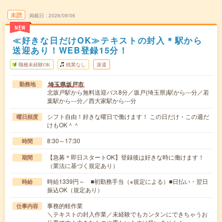
未読
掲載日
2026/08/06
NEW
≪好きな日だけOK≫テキストの封入＊駅から
送迎あり！WEB登録15分！
職種未経験OK
残業なし
派遣
埼玉県坂戸市
勤務地
北坂戸駅から無料送迎バス8分／坂戸(埼玉県)駅から---分／若
葉駅から---分／西大家駅から---分
シフト自由！好きな曜日で働けます！ この日だけ・この週だ
曜日頻度
けもOK＾＾
8:30～17:30
時間
【急募＊即日スタートOK】登録後は好きな時に働けます！
期間
（業法に基づく規定あり）
時給1339円～ ■初勤務手当（※規定による）■日払い・翌日
時給
振込OK（規定あり）
事務的軽作業
仕事内容
＼テキストの封入作業／未経験でもカンタンにできちゃうお