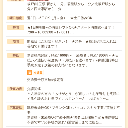
坂戸(埼玉県)駅から---分／若葉駅から---分／北坂戸駅から---
分／西大家駅から---分
週3日～5日OK（月～金） ★土日休みOK
曜日頻度
★1日6時間～の時短シフトOK★スタート時間選べます！
時間
7:00～16:009:00～17:0011:…
開始日はご相談ください！ ★急募 ★職場が気に入れば、
期間
長期でも働けます！
無資格未経験：時給1600円～ 経験者：時給1800円～★日
時給
払い／週払い制度あり（月払いも選べます）※稼働開始時は
手続き完了次第のお支払いとなります。
交通費
交通費全額支給※規定有
介護関連
仕事内容
＊入居者の方の「ありがとう」が嬉しい＊お年寄りを笑顔に
する介護のお仕事です。おじいちゃん、おばあちゃ…
職種未経験OK / ブランクOK / パソコンスキル不要 / 英語力不
応募資格
要
無資格・未経験OK年齢不問★10名以上採用予定★履歴書は
不要です▽応募後の流れ1)翌営業日までに担当…