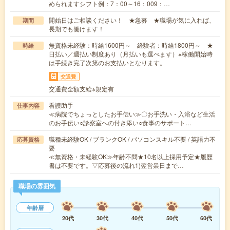
められますシフト例：7：00～16：009：…
開始日はご相談ください！ ★急募 ★職場が気に入れば、
期間
長期でも働けます！
無資格未経験：時給1600円～ 経験者：時給1800円～ ★
時給
日払い／週払い制度あり（月払いも選べます）※稼働開始時
は手続き完了次第のお支払いとなります。
交通費
交通費全額支給※規定有
看護助手
仕事内容
≪病院でちょっとしたお手伝い≫〇お手洗い・入浴など生活
のお手伝い○診察室への付き添い○食事のサポート…
職種未経験OK / ブランクOK / パソコンスキル不要 / 英語力不
応募資格
要
≪無資格・未経験OK≫年齢不問★10名以上採用予定★履歴
書は不要です。▽応募後の流れ1)翌営業日まで…
職場の雰囲気
年齢層
20代
30代
40代
50代
60代