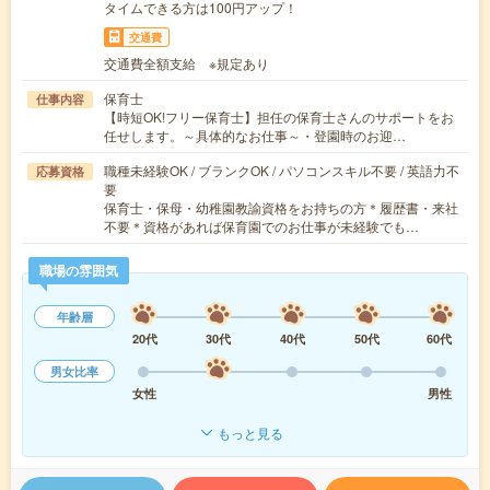
タイムできる方は100円アップ！
交通費
交通費全額支給 ※規定あり
保育士
仕事内容
【時短OK!フリー保育士】担任の保育士さんのサポートをお
任せします。～具体的なお仕事～・登園時のお迎…
職種未経験OK / ブランクOK / パソコンスキル不要 / 英語力不
応募資格
要
保育士・保母・幼稚園教諭資格をお持ちの方＊履歴書・来社
不要＊資格があれば保育園でのお仕事が未経験でも…
職場の雰囲気
年齢層
20代
30代
40代
50代
60代
男女比率
女性
男性
もっと見る