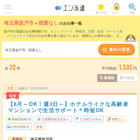
メニュー
気になる!
ログイン
検索
埼玉県坂戸市
×
残業なし
のお仕事一覧
坂戸市の派遣のお仕事情報です。
オフィスワーク・事務系
、
営業・販売・サービス系
、
クリエイティブ系
などのお仕事を取り揃えています。残業なしの条件の他に、
交通
費別途支給あり
、
職種未経験OK
、
友だちと一緒の応募OK
などのこだわり条件も取り
揃えています。
条件の変更
埼玉県坂戸市 / 残業なし
22
1,532
全
件
平均時給:
円
時給順
新着順
未読
掲載日
2026/08/06
NEW
【8月～OK！週3日～】ホテルライクな高齢者
マンションで生活サポート＊時短OK
職種未経験OK
交通費別途支給あり
土日祝日が休み
残業なし
WEB登録OK
派遣
埼玉県坂戸市
勤務地