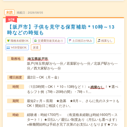
未読
掲載日
2026/08/05
NEW
【坂戸市】子供を見守る保育補助＊10時～13
時などの時短も
職種未経験OK
交通費別途支給あり
土日祝日が休み
残業なし
WEB登録OK
派遣
埼玉県坂戸市
勤務地
坂戸(埼玉県)駅から---分／若葉駅から---分／北坂戸駅から---
分／西大家駅から---分
週2日～OK（月～金）
曜日頻度
〈1日3時間～OK！＊10～13時など！〉※
！▼選べ
残業なし
時間
るシフト例（7時～20時の間）・7時～1…
最短2ヶ月～長期 ★急募 ★8月～、さらに先のスタートも
期間
OK！開始日ご相談ください。
経験者：時給1700円～ （有資格未経験は時給1600円～ス
時給
タート！）★日払い／週払い制度あり（月払いも選べます）
※稼働開始時は手続き完了次第のお支払いとなります★フル