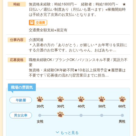
無資格未経験：時給1600円～ 経験者：時給1800円～ ★
時給
日払い／週払い制度あり（月払いも選べます）※稼働開始時
は手続き完了次第のお支払いとなります。
交通費
交通費全額支給※規定有
介護関連
仕事内容
＊入居者の方の「ありがとう」が嬉しい＊お年寄りを笑顔に
する介護のお仕事です。おじいちゃん、おばあちゃ…
職種未経験OK / ブランクOK / パソコンスキル不要 / 英語力不
応募資格
要
無資格・未経験OK年齢不問★10名以上採用予定★履歴書は
不要です▽応募後の流れ1)翌営業日までに担当…
職場の雰囲気
年齢層
20代
30代
40代
50代
60代
男女比率
女性
男性
もっと見る