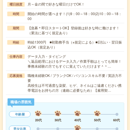
月～金の間で好きな曜日だけでOK！
曜日頻度
開始の時間が選べます！(1)9：00～18：00(2)10：00～18：
時間
00
【急募＊即日スタートOK】登録後は好きな時に働けます！
期間
（業法に基づく規定あり）
時給1300円 ■初勤務手当（※規定による）■日払い・翌日振
時給
込OK（規定あり）
データ入力・タイピング
仕事内容
＼返品処理におけるデータ入力／作業手順はとっても簡単！
事務未経験の方でもすぐに覚えていただけます＾＾…
職種未経験OK / ブランクOK / パソコンスキル不要 / 英語力不
応募資格
要
高校生は不可過度な染髪、ヒゲ、ネイルはご遠慮ください携
帯電話をお持ちの方（連絡に必要なため）【雇用契…
職場の雰囲気
年齢層
20代
30代
40代
50代
60代
男女比率