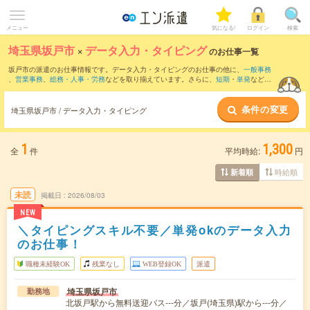
メニュー
気になる!
ログイン
検索
埼玉県坂戸市
×
データ入力・タイピング
のお仕事一覧
坂戸市の派遣のお仕事情報です。データ入力・タイピングのお仕事の他に、
一般事務
、
営業事務
、
総務・人事・労務
などを取り揃えています。さらに、
短期
・
単発
などの
期間や、
職種未経験OK
などのこだわり条件で絞り込んでいただけます。職種辞典：
デ
ータ入力・タイピングのお仕事とは？とは？
条件の変更
埼玉県坂戸市 / データ入力・タイピング
1
1,300
全
件
平均時給:
円
時給順
新着順
未読
掲載日
2026/08/03
NEW
＼タイピングスキル不要／単発okのデータ入力
のお仕事！
職種未経験OK
残業なし
WEB登録OK
派遣
埼玉県坂戸市
勤務地
北坂戸駅から無料送迎バス---分／坂戸(埼玉県)駅から---分／