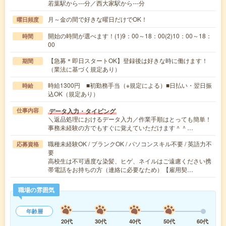
若葉駅から---分／西大家駅から---分
月～金の間で好きな曜日だけでOK！
曜日頻度
開始の時間が選べます！(1)9：00～18：00(2)10：00～18：
時間
00
【急募＊即日スタートOK】登録後は好きな時に働けます！
期間
（業法に基づく規定あり）
時給1300円 ■初勤務手当（※規定による）■日払い・翌日振
時給
込OK（規定あり）
データ入力・タイピング
仕事内容
＼返品処理におけるデータ入力／作業手順はとっても簡単！
事務未経験の方でもすぐに覚えていただけます＾＾…
職種未経験OK / ブランクOK / パソコンスキル不要 / 英語力不
応募資格
要
高校生は不可過度な染髪、ヒゲ、ネイルはご遠慮ください携
帯電話をお持ちの方（連絡に必要なため）【雇用契…
職場の雰囲気
年齢層
20代
30代
40代
50代
60代