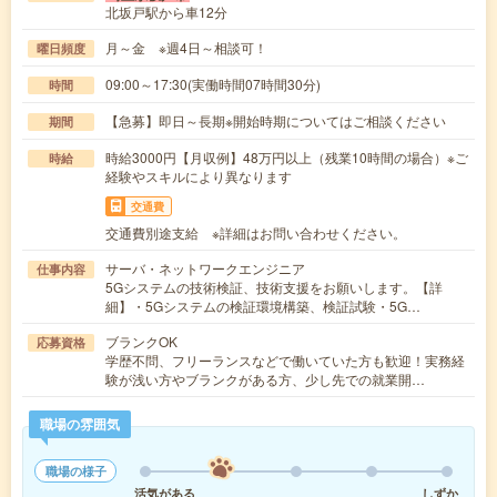
北坂戸駅から車12分
月～金 ※週4日～相談可！
曜日頻度
09:00～17:30(実働時間07時間30分)
時間
【急募】即日～長期※開始時期についてはご相談ください
期間
時給3000円【月収例】48万円以上（残業10時間の場合）※ご
時給
経験やスキルにより異なります
交通費
交通費別途支給 ※詳細はお問い合わせください。
サーバ・ネットワークエンジニア
仕事内容
5Gシステムの技術検証、技術支援をお願いします。【詳
細】・5Gシステムの検証環境構築、検証試験・5G…
ブランクOK
応募資格
学歴不問、フリーランスなどで働いていた方も歓迎！実務経
験が浅い方やブランクがある方、少し先での就業開…
職場の雰囲気
職場の様子
活気がある
しずか