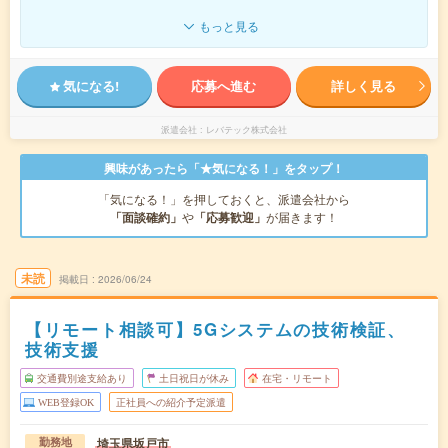
もっと見る
気になる!
応募へ進む
詳しく見る
派遣会社
レバテック株式会社
興味があったら「★気になる！」をタップ！
「気になる！」を押しておくと、派遣会社から
「面談確約」
や
「応募歓迎」
が届きます！
未読
掲載日
2026/06/24
【リモート相談可】5Gシステムの技術検証、
技術支援
交通費別途支給あり
土日祝日が休み
在宅・リモート
WEB登録OK
正社員への紹介予定派遣
埼玉県坂戸市
勤務地