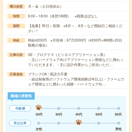
月～金（土日祝休み）
曜日頻度
9:00～18:00（休憩1時間） ※残業ほぼなし
時間
【急募】即日～長期 ※8月～、9月～など開始日ご相談くだ
期間
さい！
時給4200円 ※月収例：67万2000円（4200円×8時間×20日
時給
勤務の場合）
SE・プログラマ（ビジネスアプリケーション系）
仕事内容
・主にハードウェア向けアプリケーション開発などに携わっ
ていただきます。・主に設計作業からご担当いただ…
ブランクOK / 英語力不要
応募資格
・組込制御系のソフトウェア開発経験(2年以上)・ファームウ
ェア開発などに携わった経験・ハードウェア向…
職場の雰囲気
年齢層
20代
30代
40代
50代
60代
男女比率
女性
男性