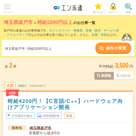
メニュー
気になる!
ログイン
検索
埼玉県坂戸市
×
時給2200円以上
のお仕事一覧
坂戸市の派遣のお仕事情報です。
オフィスワーク・事務系
、
営業・販売・サービス系
、
クリエイティブ系
などのお仕事を取り揃えています。さらに、
短期
・
単発
などの期
間や、
職種未経験OK
などのこだわり条件で絞り込んでいただけます。
条件の変更
埼玉県坂戸市 / 時給2200円以上
2
3,500
全
件
平均時給:
円
時給順
新着順
未読
掲載日
2026/08/07
NEW
時給4200円！【C言語/C++】ハードウェア向
けアプリケーション開発
土日祝日が休み
WEB登録OK
派遣
埼玉県坂戸市
勤務地
若葉駅から徒歩5分