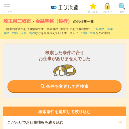
メニュー
気になる!
ログイン
検索
埼玉県三郷市
×
金融事務（銀行）
のお仕事一覧
三郷市の派遣のお仕事情報です。金融事務（銀行）のお仕事の他に、
一般事務
、
営業
事務
、
総務・人事・労務
などを取り揃えています。さらに、
短期
・
単発
などの期間
や、
職種未経験OK
などのこだわり条件で絞り込んでいただけます。職種辞典：
金融事
務のお仕事とは？とは？
検索した条件に合う
お仕事がありませんでした
条件を変更して再検索
検索条件を追加して絞り込む
こだわり
でお仕事情報を絞り込む