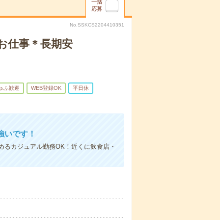
一括
応募
No.SSKCS2204410351
お仕事＊長期安
ゅふ歓迎
WEB登録OK
平日休
強いです！
めるカジュアル勤務OK！近くに飲食店・