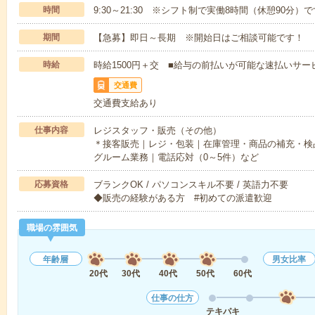
時間
9:30～21:30 ※シフト制で実働8時間（休憩90分）
期間
【急募】即日～長期 ※開始日はご相談可能です！
時給
時給1500円＋交 ■給与の前払いが可能な速払いサー
交通費
交通費支給あり
仕事内容
レジスタッフ・販売（その他）
＊接客販売｜レジ・包装｜在庫管理・商品の補充・検
グルーム業務｜電話応対（0～5件）など
応募資格
ブランクOK / パソコンスキル不要 / 英語力不要
◆販売の経験がある方 #初めての派遣歓迎
職場の雰囲気
年齢層
男女比率
20代
30代
40代
50代
60代
仕事の仕方
テキパキ