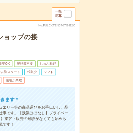
一括
応募
No.FULCKTEN0707G-B2C
トショップの接
新卒OK
履歴書不要
しゅふ歓迎
時以降スタート
残業少
シフト
職場が禁煙
できます＊
ュエリー等の商品選びをお手伝いし、品
仕事です。【残業ほぼなし】プライベー
K】接客・販売の経験がなくても始めら
境です！