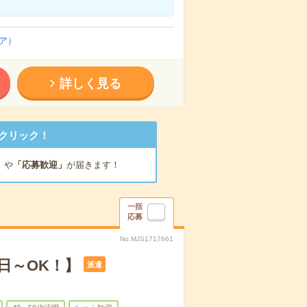
ア）
詳しく見る
クリック！
」
や
「応募歓迎」
が届きます！
一括
応募
No.MJS1717661
日～OK！】
派遣