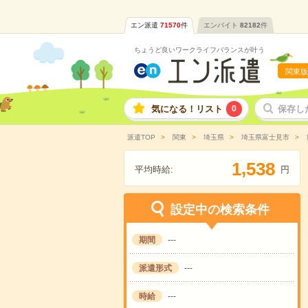
エン派遣
71570
件
エンバイト
82182
件
ちょうど良いワークライフバランスが叶う
関東版
気になる！リスト
0
保存し
派遣TOP
関東
埼玉県
埼玉県富士見市
,
1
5
3
8
平均時給:
円
設定中の検索条件
期間
---
派遣形式
---
時給
---