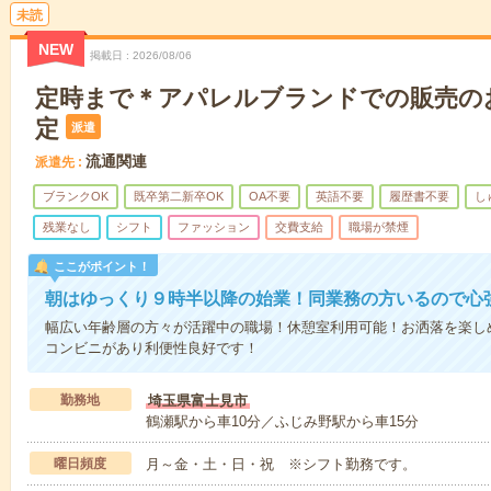
未読
NEW
掲載日
2026/08/06
定時まで＊アパレルブランドでの販売の
定
派遣
流通関連
派遣先
ブランクOK
既卒第二新卒OK
OA不要
英語不要
履歴書不要
し
残業なし
シフト
ファッション
交費支給
職場が禁煙
ここがポイント！
朝はゆっくり９時半以降の始業！同業務の方いるので心
幅広い年齢層の方々が活躍中の職場！休憩室利用可能！お洒落を楽し
コンビニがあり利便性良好です！
勤務地
埼玉県富士見市
鶴瀬駅から車10分／ふじみ野駅から車15分
曜日頻度
月～金・土・日・祝 ※シフト勤務です。