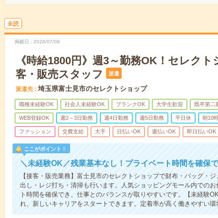
未読
掲載日
2026/07/09
《時給1800円》週3～勤務OK！セレク
客・販売スタッフ
派遣
埼玉県富士見市のセレクトショップ
派遣先
職種未経験OK
社会人未経験OK
ブランクOK
大学生歓迎
既卒第二
WEB登録OK
週2～3日勤務
週4日勤務
週5日勤務
平日休
朝10
ファッション
交費支給
大手
日払いOK
週払いOK
即日払いOK
ここがポイント！
＼未経験OK／残業基本なし！プライベート時間を確保
【接客・販売業務】富士見市のセレクトショップで財布・バッグ・ジ
出し・レジ打ち・清掃も行います。人気ショッピングモール内でのお
ト時間を確保でき、仕事とのバランスが取りやすいです。【未経験O
れ、新しいキャリアをスタートできます。定着率が高く働きやすい環