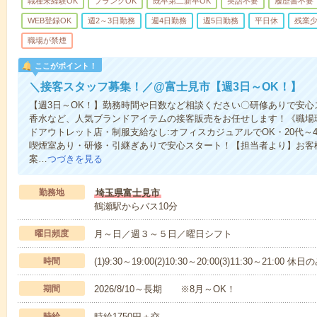
職種未経験OK
ブランクOK
既卒第二新卒OK
英語不要
履歴書不要
WEB登録OK
週2～3日勤務
週4日勤務
週5日勤務
平日休
残業
職場が禁煙
ここがポイント！
＼接客スタッフ募集！／@富士見市【週3日～OK！】
【週3日～OK！】勤務時間や日数など相談ください〇研修ありで安
香水など、人気ブランドアイテムの接客販売をお任せします！《職場
ドアウトレット店・制服支給なし:オフィスカジュアルでOK・20代～
喫煙室あり・研修・引継ぎありで安心スタート！【担当者より】お客
案…
つづきを見る
勤務地
埼玉県富士見市
鶴瀬駅からバス10分
曜日頻度
月～日／週３～５日／曜日シフト
時間
(1)9:30～19:00(2)10:30～20:00(3)11:30～21:00 休日
期間
2026/8/10～長期 ※8月～OK！
時給
時給1750円＋交