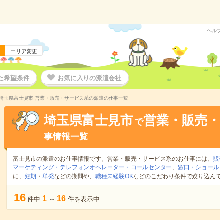
ヘル
エリア変更
た希望条件
お気に入りの派遣会社
埼玉県富士見市 営業・販売・サービス系の派遣の仕事一覧
埼玉県富士見市
営業・販売
で
事情報一覧
富士見市の派遣のお仕事情報です。営業・販売・サービス系のお仕事には、
販
マーケティング・テレフォンオペレーター・コールセンター
、
窓口・ショール
に、
短期
・
単発
などの期間や、
職種未経験OK
などのこだわり条件で絞り込ん
16
1
16
件中
～
件を表示中