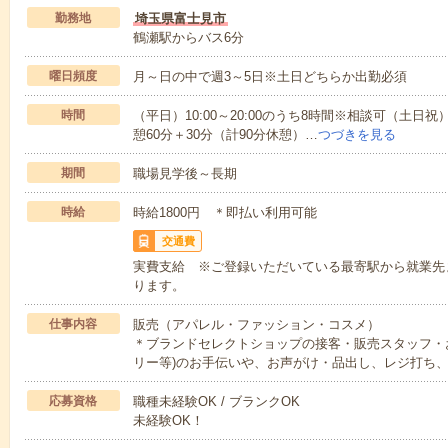
勤務地
埼玉県富士見市
鶴瀬駅からバス6分
曜日頻度
月～日の中で週3～5日※土日どちらか出勤必須
時間
（平日）10:00～20:00のうち8時間※相談可（土日祝）
憩60分＋30分（計90分休憩）…
つづきを見る
期間
職場見学後～長期
時給
時給1800円 ＊即払い利用可能
交通費
実費支給 ※ご登録いただいている最寄駅から就業先
ります。
仕事内容
販売（アパレル・ファッション・コスメ）
＊ブランドセレクトショップの接客・販売スタッフ・
リー等)のお手伝いや、お声がけ・品出し、レジ打ち
応募資格
職種未経験OK / ブランクOK
未経験OK！