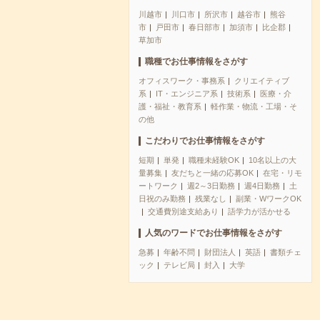
川越市
川口市
所沢市
越谷市
熊谷
市
戸田市
春日部市
加須市
比企郡
草加市
職種でお仕事情報をさがす
オフィスワーク・事務系
クリエイティブ
系
IT・エンジニア系
技術系
医療・介
護・福祉・教育系
軽作業・物流・工場・そ
の他
こだわりでお仕事情報をさがす
短期
単発
職種未経験OK
10名以上の大
量募集
友だちと一緒の応募OK
在宅・リモ
ートワーク
週2～3日勤務
週4日勤務
土
日祝のみ勤務
残業なし
副業・WワークOK
交通費別途支給あり
語学力が活かせる
人気のワードでお仕事情報をさがす
急募
年齢不問
財団法人
英語
書類チェ
ック
テレビ局
封入
大学