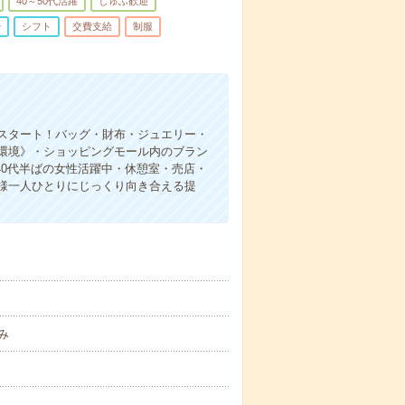
40～50代活躍
しゅふ歓迎
少
シフト
交費支給
制服
心スタート！バッグ・財布・ジュエリー・
環境》・ショッピングモール内のブラン
40代半ばの女性活躍中・休憩室・売店・
様一人ひとりにじっくり向き合える提
のみ