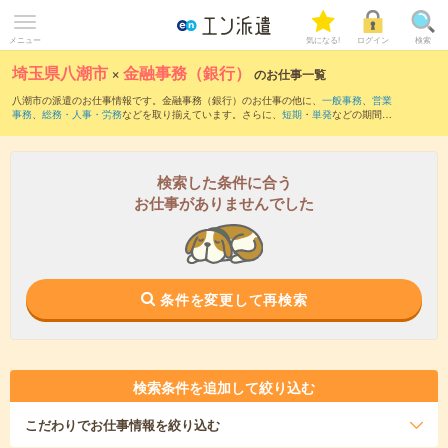
メニュー
気になる!
ログイン
検索
埼玉県八潮市
×
金融事務（銀行）
のお仕事一覧
八潮市の派遣のお仕事情報です。金融事務（銀行）のお仕事の他に、
一般事務
、
営業
事務
、
総務・人事・労務
などを取り揃えています。さらに、
短期
・
単発
などの期間
や、
職種未経験OK
などのこだわり条件で絞り込んでいただけます。職種辞典：
金融事
務のお仕事とは？とは？
検索した条件に合う
お仕事がありませんでした
条件を変更して再検索
検索条件を追加して絞り込む
こだわり
でお仕事情報を絞り込む