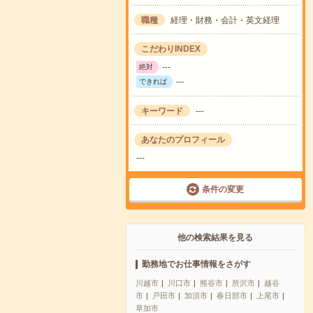
職種
経理・財務・会計・英文経理
こだわりINDEX
---
絶対
---
できれば
キーワード
---
あなたのプロフィール
---
条件の変更
他の検索結果を見る
勤務地でお仕事情報をさがす
川越市
川口市
熊谷市
所沢市
越谷
市
戸田市
加須市
春日部市
上尾市
草加市