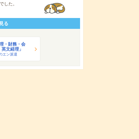
でした。
見る
理・財務・会
・英文経理」
のエン派遣