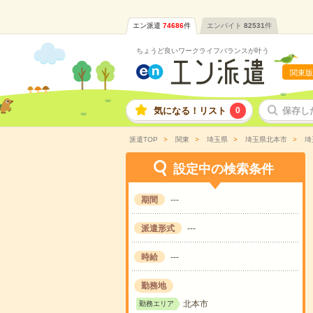
エン派遣
74686
件
エンバイト
82531
件
ちょうど良いワークライフバランスが叶う
関東版
気になる！リスト
0
保存し
派遣TOP
関東
埼玉県
埼玉県北本市
埼
設定中の検索条件
期間
---
派遣形式
---
時給
---
勤務地
北本市
勤務エリア