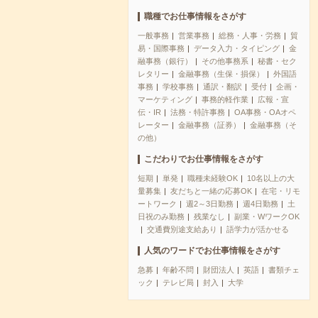
職種でお仕事情報をさがす
一般事務
営業事務
総務・人事・労務
貿
易・国際事務
データ入力・タイピング
金
融事務（銀行）
その他事務系
秘書・セク
レタリー
金融事務（生保・損保）
外国語
事務
学校事務
通訳・翻訳
受付
企画・
マーケティング
事務的軽作業
広報・宣
伝・IR
法務・特許事務
OA事務・OAオペ
レーター
金融事務（証券）
金融事務（そ
の他）
こだわりでお仕事情報をさがす
短期
単発
職種未経験OK
10名以上の大
量募集
友だちと一緒の応募OK
在宅・リモ
ートワーク
週2～3日勤務
週4日勤務
土
日祝のみ勤務
残業なし
副業・WワークOK
交通費別途支給あり
語学力が活かせる
人気のワードでお仕事情報をさがす
急募
年齢不問
財団法人
英語
書類チェ
ック
テレビ局
封入
大学