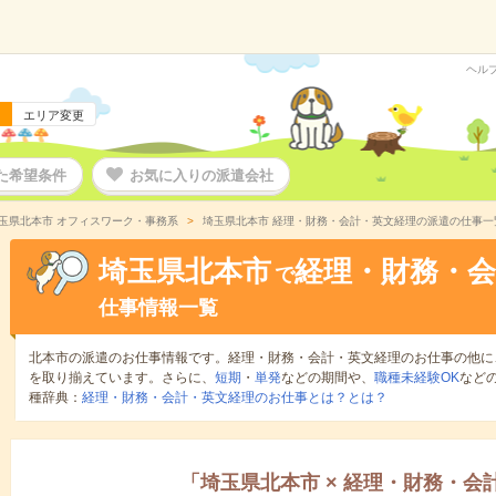
ヘル
エリア変更
た希望条件
お気に入りの派遣会社
玉県北本市 オフィスワーク・事務系
埼玉県北本市 経理・財務・会計・英文経理の派遣の仕事一
埼玉県北本市
経理・財務・会
で
仕事情報一覧
北本市の派遣のお仕事情報です。経理・財務・会計・英文経理のお仕事の他に
を取り揃えています。さらに、
短期
・
単発
などの期間や、
職種未経験OK
など
種辞典：
経理・財務・会計・英文経理のお仕事とは？とは？
「
埼玉県北本市
×
経理・財務・会