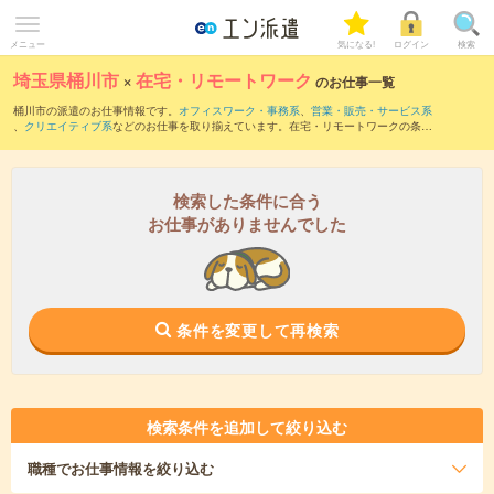
メニュー
気になる!
ログイン
検索
埼玉県桶川市
×
在宅・リモートワーク
のお仕事一覧
桶川市の派遣のお仕事情報です。
オフィスワーク・事務系
、
営業・販売・サービス系
、
クリエイティブ系
などのお仕事を取り揃えています。在宅・リモートワークの条件
の他に、
交通費別途支給あり
、
職種未経験OK
、
友だちと一緒の応募OK
などのこだわ
り条件も取り揃えています。
検索した条件に合う
お仕事がありませんでした
条件を変更して再検索
検索条件を追加して絞り込む
職種
でお仕事情報を絞り込む