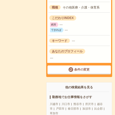
職種
その他医療・介護・保育系
こだわりINDEX
---
絶対
---
できれば
キーワード
---
あなたのプロフィール
---
条件の変更
他の検索結果を見る
勤務地でお仕事情報をさがす
川越市
川口市
熊谷市
所沢市
越谷
市
戸田市
春日部市
加須市
比企郡
草加市