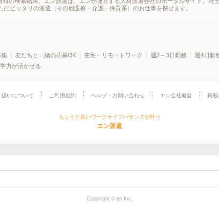
遣情報の検索結果。エン派遣は、エンが運営する人材派遣会社のポータルサイト。埼
たにピッタリの派遣（その他医療・介護・保育系）のお仕事を探せます。
募集
友だちと一緒の応募OK
在宅・リモートワーク
週2～3日勤務
週4日勤
学力が活かせる
り扱いについて
ご利用規約
ヘルプ・お問い合わせ
エン会社概要
掲載
ちょうど良いワークライフバランスが叶う
エン派遣
Copyright © en Inc.