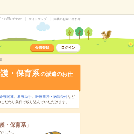
プ・お問い合わせ
サイトマップ
掲載のお問い合わせ
会員登録
ログイン
覧
介護・保育系
の派遣のお仕
介護関連
、
看護助手
、
医療事務・病院受付
など
のこだわり条件で絞り込んでいただけます。
護・保育系
」
でした。