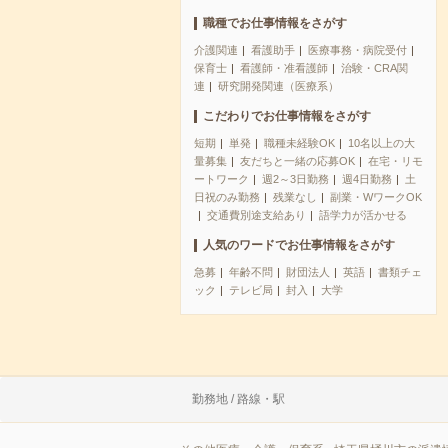
職種でお仕事情報をさがす
介護関連
看護助手
医療事務・病院受付
保育士
看護師・准看護師
治験・CRA関
連
研究開発関連（医療系）
こだわりでお仕事情報をさがす
短期
単発
職種未経験OK
10名以上の大
量募集
友だちと一緒の応募OK
在宅・リモ
ートワーク
週2～3日勤務
週4日勤務
土
日祝のみ勤務
残業なし
副業・WワークOK
交通費別途支給あり
語学力が活かせる
人気のワードでお仕事情報をさがす
急募
年齢不問
財団法人
英語
書類チェ
ック
テレビ局
封入
大学
勤務地 / 路線・駅