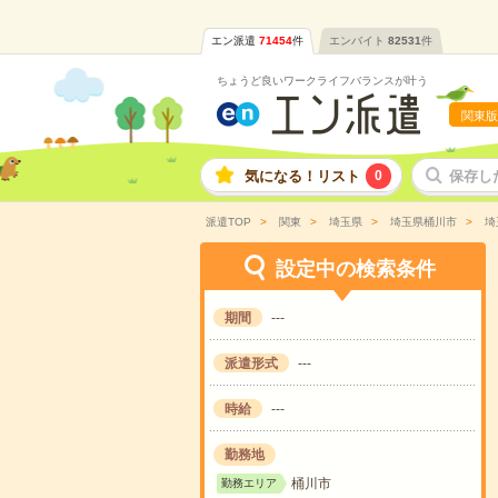
エン派遣
71454
件
エンバイト
82531
件
ちょうど良いワークライフバランスが叶う
関東版
気になる！リスト
0
保存し
派遣TOP
関東
埼玉県
埼玉県桶川市
埼
設定中の検索条件
期間
---
派遣形式
---
時給
---
勤務地
桶川市
勤務エリア