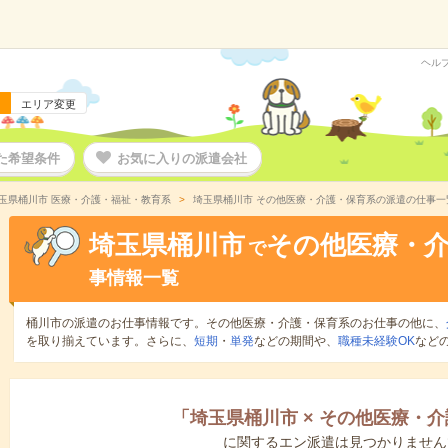
ヘル
エリア変更
た希望条件
お気に入りの派遣会社
玉県桶川市 医療・介護・福祉・教育系
埼玉県桶川市 その他医療・介護・保育系の派遣の仕事一
埼玉県桶川市
その他医療・
で
事情報一覧
桶川市の派遣のお仕事情報です。その他医療・介護・保育系のお仕事の他に、
を取り揃えています。さらに、
短期
・
単発
などの期間や、
職種未経験OK
など
「
埼玉県桶川市
×
その他医療・介
に関するエン派遣は見つかりません