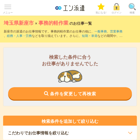
メニュー
気になる!
ログイン
検索
埼玉県新座市
×
事務的軽作業
のお仕事一覧
新座市の派遣のお仕事情報です。事務的軽作業のお仕事の他に、
一般事務
、
営業事務
、
総務・人事・労務
などを取り揃えています。さらに、
短期
・
単発
などの期間や、
職
種未経験OK
などのこだわり条件で絞り込んでいただけます。
検索した条件に合う
お仕事がありませんでした
条件を変更して再検索
検索条件を追加して絞り込む
こだわり
でお仕事情報を絞り込む