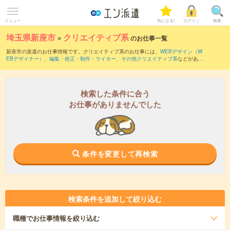
メニュー
気になる!
ログイン
検索
埼玉県新座市
×
クリエイティブ系
のお仕事一覧
新座市の派遣のお仕事情報です。クリエイティブ系のお仕事には、
WEBデザイン（W
EBデザイナー）
、
編集・校正・制作・ライター
、
その他クリエイティブ系
などがあり
ます。さらに、
短期
・
単発
などの期間や、
職種未経験OK
などのこだわり条件で絞り込
んでいただけます。
検索した条件に合う
お仕事がありませんでした
条件を変更して再検索
検索条件を追加して絞り込む
職種
でお仕事情報を絞り込む