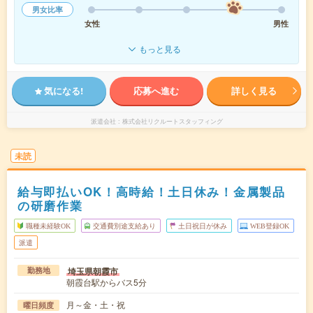
男女比率
女性
男性
もっと見る
気になる!
応募へ進む
詳しく見る
派遣会社
株式会社リクルートスタッフィング
未読
給与即払いOK！高時給！土日休み！金属製品
の研磨作業
職種未経験OK
交通費別途支給あり
土日祝日が休み
WEB登録OK
派遣
埼玉県朝霞市
勤務地
朝霞台駅からバス5分
月～金・土・祝
曜日頻度