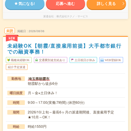
気になる!
応募へ進む
詳しく見る
派遣会社
株式会社テクノ・サービス
未読
掲載日
2026/08/06
NEW
未経験OK【朝霞/直接雇用前提】大手都市銀行
での融資事務！
職種未経験OK
交通費別途支給あり
土日祝日が休み
WEB登録OK
紹介予定派遣
埼玉県朝霞市
勤務地
朝霞駅から徒歩6分
月～金※土日休み！
曜日頻度
9:00～17:00(実働:7時間) (休憩60分)
時間
2026/10/上旬～最長6ヶ月の派遣期間後、直接雇用予定
期間
★10月～OK！
時給1550円
時給