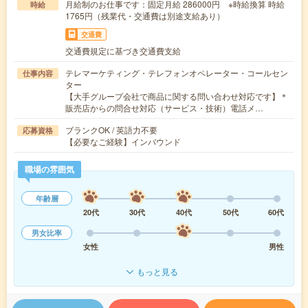
月給制のお仕事です：固定月給 286000円 ※時給換算 時給
時給
1765円（残業代・交通費は別途支給あり）
交通費
交通費規定に基づき交通費支給
テレマーケティング・テレフォンオペレーター・コールセン
仕事内容
ター
【大手グループ会社で商品に関する問い合わせ対応です】＊
販売店からの問合せ対応（サービス・技術）電話メ…
ブランクOK / 英語力不要
応募資格
【必要なご経験】インバウンド
職場の雰囲気
年齢層
20代
30代
40代
50代
60代
男女比率
女性
男性
もっと見る