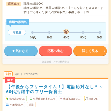
職種未経験OK
応募資格
職種未経験OK！業界未経験OK！【こんな方におススメ！ま
ずはご応募ください／歓迎条件】事務サポートの…
職場の雰囲気
年齢層
20代
30代
40代
50代
60代
気になる!
応募へ進む
詳しく見る
派遣会社
アデコ株式会社
未読
掲載日
2026/08/05
NEW
【午後からフリータイム！】電話応対なし＊～
60代活躍中のフリー保育士
職種未経験OK
交通費別途支給あり
土日祝日が休み
残業なし
WEB登録OK
派遣