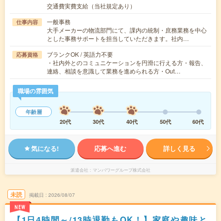
交通費実費支給（当社規定あり）
一般事務
仕事内容
大手メーカーの物流部門にて、課内の統制・庶務業務を中心
とした事務サポートを担当していただきます。社内…
ブランクOK / 英語力不要
応募資格
・社内外とのコミュニケーションを円滑に行える方・報告、
連絡、相談を意識して業務を進められる方・Out…
職場の雰囲気
年齢層
20代
30代
40代
50代
60代
気になる!
応募へ進む
詳しく見る
派遣会社
マンパワーグループ株式会社
未読
掲載日
2026/08/07
NEW
【1日4時間～/13時退勤もOK！】家庭や趣味と