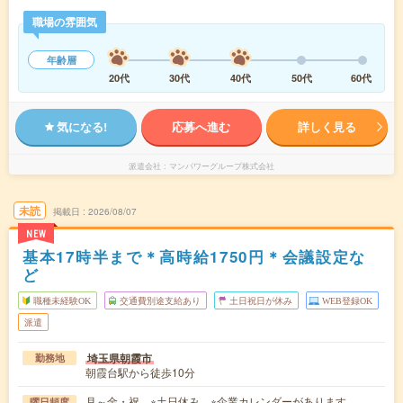
職場の雰囲気
年齢層
20代
30代
40代
50代
60代
気になる!
応募へ進む
詳しく見る
派遣会社
マンパワーグループ株式会社
未読
掲載日
2026/08/07
NEW
基本17時半まで＊高時給1750円＊会議設定な
ど
職種未経験OK
交通費別途支給あり
土日祝日が休み
WEB登録OK
派遣
埼玉県朝霞市
勤務地
朝霞台駅から徒歩10分
月～金・祝 ※土日休み ※企業カレンダーがあります。
曜日頻度