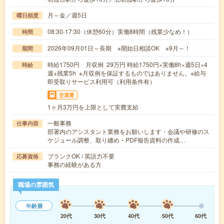
月～金／週5日
曜日頻度
08:30-17:30（休憩60分）実働8時間（残業少なめ！）
時間
2026年09月01日～長期 ※開始日相談OK ※9月～！
期間
時給1750円 月収例 29万円 時給1750円×実働8h×週5日×4
時給
週+残業5h ※月収例を保証するものではありません。※給与
即受取りサービス利用可（利用条件有）
交通費
1ヶ月3万円を上限として実費支給
一般事務
仕事内容
部署内のアシスタント業務をお願いします・会議や研修のス
ケジュール調整、取り纏め・PDF報告資料の作成…
ブランクOK / 英語力不要
応募資格
事務の経験がある方
職場の雰囲気
年齢層
20代
30代
40代
50代
60代