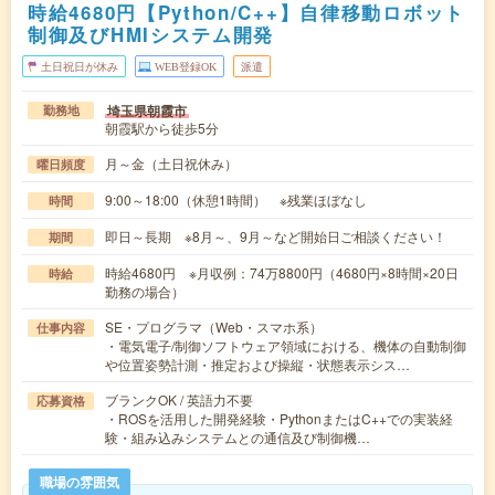
時給4680円【Python/C++】自律移動ロボット
制御及びHMIシステム開発
土日祝日が休み
WEB登録OK
派遣
埼玉県朝霞市
勤務地
朝霞駅から徒歩5分
月～金（土日祝休み）
曜日頻度
9:00～18:00（休憩1時間） ※残業ほぼなし
時間
即日～長期 ※8月～、9月～など開始日ご相談ください！
期間
時給4680円 ※月収例：74万8800円（4680円×8時間×20日
時給
勤務の場合）
SE・プログラマ（Web・スマホ系）
仕事内容
・電気電子/制御ソフトウェア領域における、機体の自動制御
や位置姿勢計測・推定および操縦・状態表示シス…
ブランクOK / 英語力不要
応募資格
・ROSを活用した開発経験・PythonまたはC++での実装経
験・組み込みシステムとの通信及び制御機…
職場の雰囲気