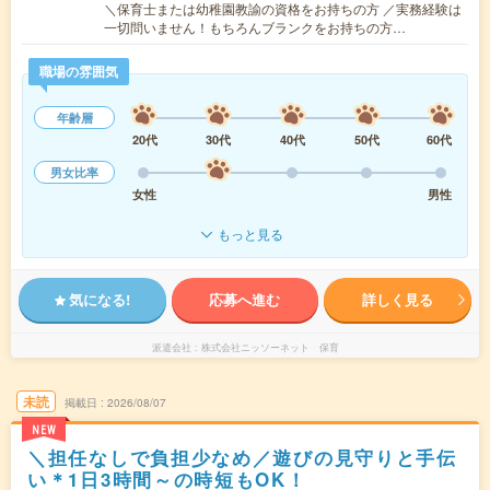
＼保育士または幼稚園教諭の資格をお持ちの方 ／実務経験は
一切問いません！もちろんブランクをお持ちの方…
職場の雰囲気
年齢層
20代
30代
40代
50代
60代
男女比率
女性
男性
もっと見る
気になる!
応募へ進む
詳しく見る
派遣会社
株式会社ニッソーネット 保育
未読
掲載日
2026/08/07
NEW
＼担任なしで負担少なめ／遊びの見守りと手伝
い＊1日3時間～の時短もOK！