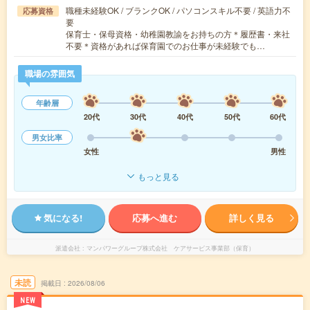
職種未経験OK / ブランクOK / パソコンスキル不要 / 英語力不
応募資格
要
保育士・保母資格・幼稚園教諭をお持ちの方＊履歴書・来社
不要＊資格があれば保育園でのお仕事が未経験でも…
職場の雰囲気
年齢層
20代
30代
40代
50代
60代
男女比率
女性
男性
もっと見る
気になる!
応募へ進む
詳しく見る
派遣会社
マンパワーグループ株式会社 ケアサービス事業部（保育）
未読
掲載日
2026/08/06
NEW