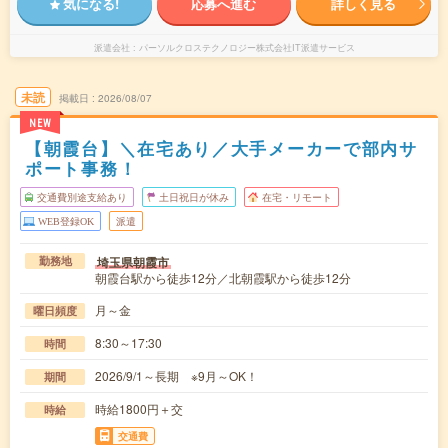
気になる!
応募へ進む
詳しく見る
派遣会社
パーソルクロステクノロジー株式会社IT派遣サービス
未読
掲載日
2026/08/07
NEW
【朝霞台】＼在宅あり／大手メーカーで部内サ
ポート事務！
交通費別途支給あり
土日祝日が休み
在宅・リモート
WEB登録OK
派遣
埼玉県朝霞市
勤務地
朝霞台駅から徒歩12分／北朝霞駅から徒歩12分
月～金
曜日頻度
8:30～17:30
時間
2026/9/1～長期 ※9月～OK！
期間
時給1800円＋交
時給
交通費