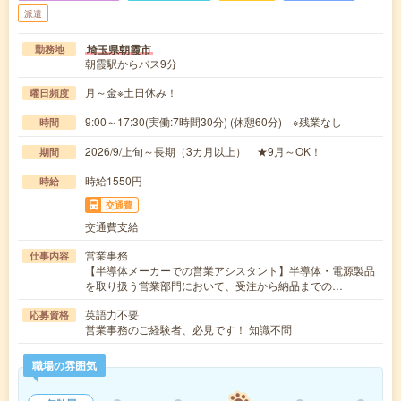
派遣
埼玉県朝霞市
勤務地
朝霞駅からバス9分
月～金※土日休み！
曜日頻度
9:00～17:30(実働:7時間30分) (休憩60分) ※残業なし
時間
2026/9/上旬～長期（3カ月以上） ★9月～OK！
期間
時給1550円
時給
交通費
交通費支給
営業事務
仕事内容
【半導体メーカーでの営業アシスタント】半導体・電源製品
を取り扱う営業部門において、受注から納品までの…
英語力不要
応募資格
営業事務のご経験者、必見です！ 知識不問
職場の雰囲気