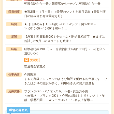
朝霞台駅から---分／朝霞駅から---分／北朝霞駅から---分
★週2日～（月～日） ※希望のシフトを毎月提出（日数と曜
曜日頻度
日の組み合わせや固定も可）
★【日勤のみ】1日5時間～OK！≪シフト例≫9:00～
時間
14:0010:00～15:0012:00～1…
【急募】即日勤務OK！中旬～など開始日相談可 ★まずは
期間
お試し2カ月～のスタートも歓迎！
経験者時給1900円～ 介護福祉士時給1950円～ ※日払い/
時給
週払いOK
交通費
交通費全額支給
介護関連
仕事内容
まるで高級マンションのような施設で働けるお仕事です！で
きたばかりの施設が多く、利用者さんの要介護度も…
ブランクOK / パソコンスキル不要 / 英語力不要
応募資格
＜無資格・ブランクOK！＞介護の経験をお持ちの方！・年
齢、学歴不問！・WワークOK！・10名以上採用…
職場の雰囲気