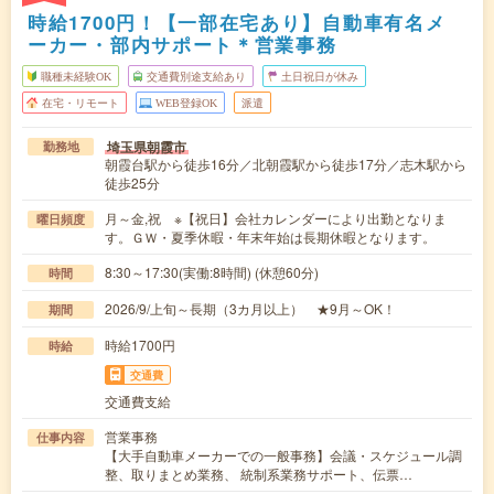
時給1700円！【一部在宅あり】自動車有名メ
ーカー・部内サポート＊営業事務
職種未経験OK
交通費別途支給あり
土日祝日が休み
在宅・リモート
WEB登録OK
派遣
埼玉県朝霞市
勤務地
朝霞台駅から徒歩16分／北朝霞駅から徒歩17分／志木駅から
徒歩25分
月～金,祝 ※【祝日】会社カレンダーにより出勤となりま
曜日頻度
す。ＧＷ・夏季休暇・年末年始は長期休暇となります。
8:30～17:30(実働:8時間) (休憩60分)
時間
2026/9/上旬～長期（3カ月以上） ★9月～OK！
期間
時給1700円
時給
交通費
交通費支給
営業事務
仕事内容
【大手自動車メーカーでの一般事務】会議・スケジュール調
整、取りまとめ業務、 統制系業務サポート、伝票…