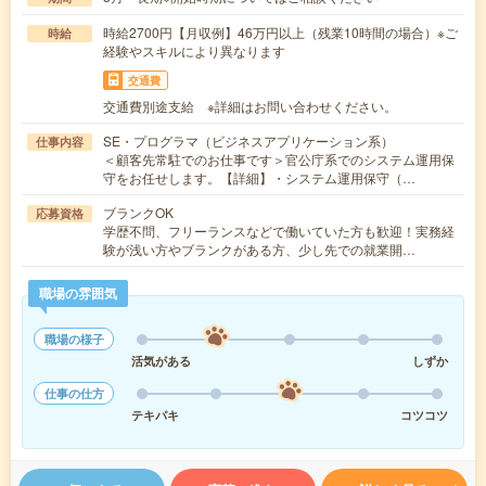
時給2700円【月収例】46万円以上（残業10時間の場合）※ご
時給
経験やスキルにより異なります
交通費
交通費別途支給 ※詳細はお問い合わせください。
SE・プログラマ（ビジネスアプリケーション系）
仕事内容
＜顧客先常駐でのお仕事です＞官公庁系でのシステム運用保
守をお任せします。【詳細】・システム運用保守（…
ブランクOK
応募資格
学歴不問、フリーランスなどで働いていた方も歓迎！実務経
験が浅い方やブランクがある方、少し先での就業開…
職場の雰囲気
職場の様子
活気がある
しずか
仕事の仕方
テキパキ
コツコツ