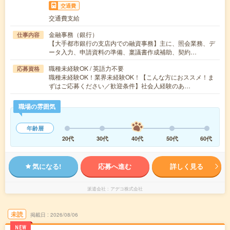
交通費
交通費支給
金融事務（銀行）
仕事内容
【大手都市銀行の支店内での融資事務】主に、照会業務、デ
ータ入力、申請資料の準備、稟議書作成補助、契約…
職種未経験OK / 英語力不要
応募資格
職種未経験OK！業界未経験OK！【こんな方におススメ！ま
ずはご応募ください／歓迎条件】社会人経験のあ…
職場の雰囲気
年齢層
20代
30代
40代
50代
60代
気になる!
応募へ進む
詳しく見る
派遣会社
アデコ株式会社
未読
掲載日
2026/08/06
NEW