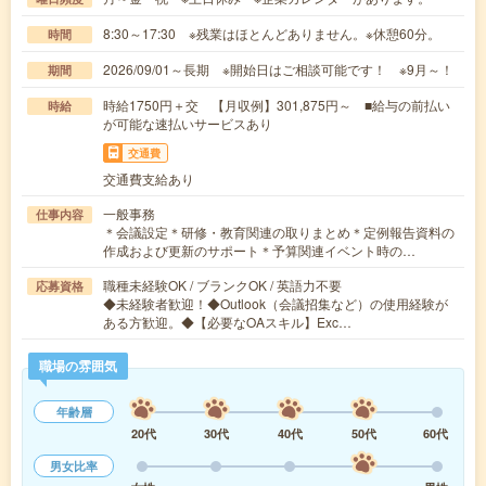
8:30～17:30 ※残業はほとんどありません。※休憩60分。
時間
2026/09/01～長期 ※開始日はご相談可能です！ ※9月～！
期間
時給1750円＋交 【月収例】301,875円～ ■給与の前払い
時給
が可能な速払いサービスあり
交通費
交通費支給あり
一般事務
仕事内容
＊会議設定＊研修・教育関連の取りまとめ＊定例報告資料の
作成および更新のサポート＊予算関連イベント時の…
職種未経験OK / ブランクOK / 英語力不要
応募資格
◆未経験者歓迎！◆Outlook（会議招集など）の使用経験が
ある方歓迎。◆【必要なOAスキル】Exc…
職場の雰囲気
年齢層
20代
30代
40代
50代
60代
男女比率