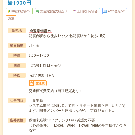
給1900円
職種未経験OK
交通費別途支給あり
土日祝日が休み
WEB登録OK
派遣
埼玉県朝霞市
勤務地
朝霞台駅から徒歩14分／北朝霞駅から徒歩15分
月～金
曜日頻度
8:30～17:30
時間
【急募】即日～長期
期間
時給1900円＋交
時給
交通費
交通費実費支給（当社規定あり）
一般事務
仕事内容
システム開発に関わる、管理・サポート業務を担当いただき
ます。開発メンバーと連携しながら、プロジェクト…
職種未経験OK / ブランクOK / 英語力不要
応募資格
【必須条件】・Excel、Word、PowerPointの基本操作ができ
る方