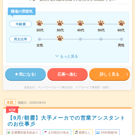
職場の雰囲気
年齢層
20代
30代
40代
50代
60代
男女比率
女性
男性
もっと見る
気になる!
応募へ進む
詳しく見る
派遣会社
マンパワーグループ株式会社 ケアサービス事業部（保育）
未読
掲載日
2026/08/04
NEW
【9月/朝霞】大手メーカでの営業アシスタント
のお仕事彡
交通費別途支給あり
土日祝日が休み
残業なし
WEB登録OK