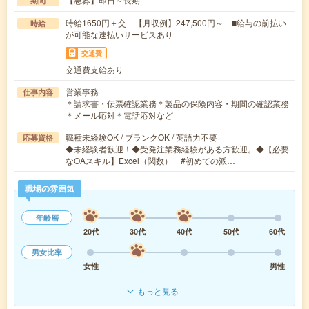
期間
時給1650円＋交 【月収例】247,500円～ ■給与の前払い
時給
が可能な速払いサービスあり
交通費
交通費支給あり
営業事務
仕事内容
＊請求書・伝票確認業務＊製品の保険内容・期間の確認業務
＊メール応対＊電話応対など
職種未経験OK / ブランクOK / 英語力不要
応募資格
◆未経験者歓迎！◆受発注業務経験がある方歓迎。◆【必要
なOAスキル】Excel（関数） #初めての派…
職場の雰囲気
年齢層
20代
30代
40代
50代
60代
男女比率
女性
男性
もっと見る