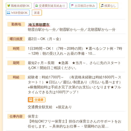
職種未経験OK
交通費別途支給あり
土日祝日が休み
残業なし
WEB登録OK
派遣
埼玉県朝霞市
勤務地
朝霞台駅から---分／朝霞駅から---分／北朝霞駅から---分
週2日～OK（月～金）
曜日頻度
1日3時間～OK！（7時～20時の間）▼選べるシフト例・7時
時間
～12時：朝の受け入れ～お昼の準備・10…
最短2ヶ月～長期 ★急募 ★当月～、さらに先のスタート
期間
もOK！開始日ご相談ください。
経験者：時給1700円～ （有資格未経験は時給1600円～ス
時給
タート！）★日払い／週払い制度あり（月払いも選べます）
※稼働開始時は手続き完了次第のお支払いとなります★フル
タイムできる方は100円アップ！
交通費
交通費全額支給 ※規定あり
保育士
仕事内容
【時短OK!フリー保育士】担任の保育士さんのサポートをお
任せします。～具体的なお仕事～・登園時のお迎…