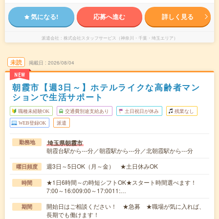
気になる!
応募へ進む
詳しく見る
派遣会社
株式会社スタッフサービス（神奈川・千葉・埼玉エリア）
未読
掲載日
2026/08/04
NEW
朝霞市【週3日～】ホテルライクな高齢者マン
ションで生活サポート
職種未経験OK
交通費別途支給あり
土日祝日が休み
残業なし
WEB登録OK
派遣
埼玉県朝霞市
勤務地
朝霞台駅から---分／朝霞駅から---分／北朝霞駅から---分
週3日～5日OK（月～金） ★土日休みOK
曜日頻度
★1日6時間～の時短シフトOK★スタート時間選べます！
時間
7:00～16:009:00～17:0011:…
開始日はご相談ください！ ★急募 ★職場が気に入れば、
期間
長期でも働けます！