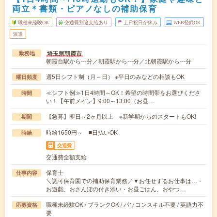
両立＊書類・ピアノなしの補助保育
職種未経験OK
交通費別途支給あり
土日祝日が休み
WEB登録OK
派遣
埼玉県朝霞市
勤務地
朝霞台駅から---分／朝霞駅から---分／北朝霞駅から---分
週5日シフト制（月～日） ※平日のみなどの相談もOK
曜日頻度
≪シフト例≫1日4時間～OK！希望の時間帯をお選びくださ
時間
い！【午前メイン】9:00～13:00（お昼…
【急募】即日～2ヶ月以上 ※新学期からのスタートもOK!
期間
時給1650円～ ■日払いOK
時給
交通費
交通費全額支給
保育士
仕事内容
＼認可保育園での補助保育業務／▼お任せするお仕事は…・
お遊戯、おさんぽの付き添い・お昼ごはん、おやつ…
職種未経験OK / ブランクOK / パソコンスキル不要 / 英語力不
応募資格
要