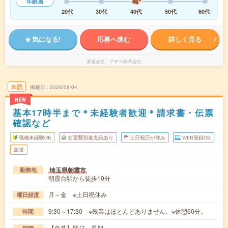
年齢層
20代
30代
40代
50代
60代
気になる!
応募へ進む
詳しく見る
派遣会社
アデコ株式会社
未読
掲載日
2026/08/04
NEW
基本17時半まで＊未経験者歓迎＊請求書・伝票
確認など
職種未経験OK
交通費別途支給あり
土日祝日が休み
WEB登録OK
派遣
埼玉県朝霞市
勤務地
朝霞台駅から徒歩10分
月～金 ※土日祝休み
曜日頻度
9:30～17:30 ※残業はほとんどありません。※休憩60分。
時間
【急募】即日～長期