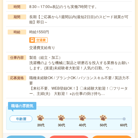
8:30～17:00※表記のうち実働7時間です。
時間
長期【ご応募から1週間以内(最短2日目)のスピード就業が可
期間
能】即日～
時給1550円
時給
交通費
交通費支給有り
製造（組立・加工）
仕事内容
洗濯機のような機械に製品と研磨石を投入する業務をお願い
します。(派遣)未経験者大歓迎！人気の日勤。ウ…
職種未経験OK / ブランクOK / パソコンスキル不要 / 英語力不
応募資格
要
【来社不要、WEB登録OK！】〇未経験大歓迎！〇フリータ
ー、主婦(夫) 大歓迎！ ※お仕事の掛け持ち…
職場の雰囲気
年齢層
20代
30代
40代
50代
60代