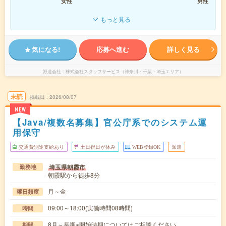
女性
男性
もっと見る
気になる!
応募へ進む
詳しく見る
派遣会社
株式会社スタッフサービス（神奈川・千葉・埼玉エリア）
未読
掲載日
2026/08/07
NEW
【Java/複数名募集】官公庁系でのシステム運
用保守
交通費別途支給あり
土日祝日が休み
WEB登録OK
派遣
埼玉県朝霞市
勤務地
朝霞駅から徒歩8分
月～金
曜日頻度
09:00～18:00(実働時間08時間)
時間
8月～長期※開始時期についてはご相談ください
期間