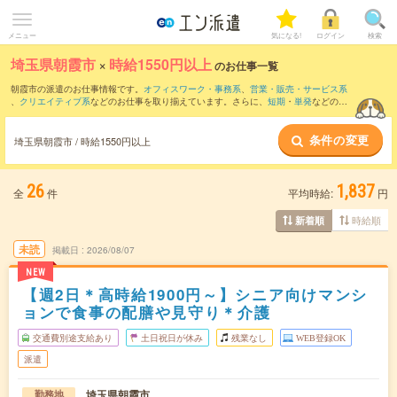
メニュー
気になる!
ログイン
検索
埼玉県朝霞市
×
時給1550円以上
のお仕事一覧
朝霞市の派遣のお仕事情報です。
オフィスワーク・事務系
、
営業・販売・サービス系
、
クリエイティブ系
などのお仕事を取り揃えています。さらに、
短期
・
単発
などの期
間や、
職種未経験OK
などのこだわり条件で絞り込んでいただけます。
条件の変更
埼玉県朝霞市 / 時給1550円以上
26
1,837
全
件
平均時給:
円
時給順
新着順
未読
掲載日
2026/08/07
NEW
【週2日＊高時給1900円～】シニア向けマンシ
ョンで食事の配膳や見守り＊介護
交通費別途支給あり
土日祝日が休み
残業なし
WEB登録OK
派遣
埼玉県朝霞市
勤務地