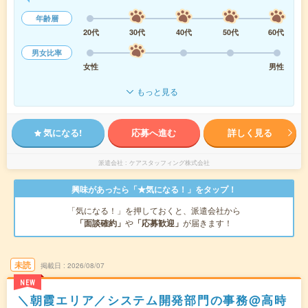
年齢層
20代
30代
40代
50代
60代
男女比率
女性
男性
もっと見る
気になる!
応募へ進む
詳しく見る
派遣会社
ケアスタッフィング株式会社
興味があったら「★気になる！」をタップ！
「気になる！」を押しておくと、派遣会社から
「面談確約」
や
「応募歓迎」
が届きます！
未読
掲載日
2026/08/07
NEW
＼朝霞エリア／システム開発部門の事務@高時