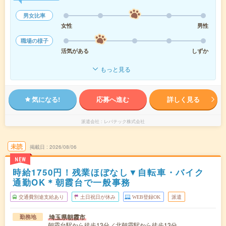
男女比率
女性
男性
職場の様子
活気がある
しずか
もっと見る
気になる!
応募へ進む
詳しく見る
派遣会社
レバテック株式会社
未読
掲載日
2026/08/06
NEW
時給1750円！残業ほぼなし▼自転車・バイク
通勤OK＊朝霞台で一般事務
交通費別途支給あり
土日祝日が休み
WEB登録OK
派遣
埼玉県朝霞市
勤務地
朝霞台駅から徒歩13分／北朝霞駅から徒歩13分