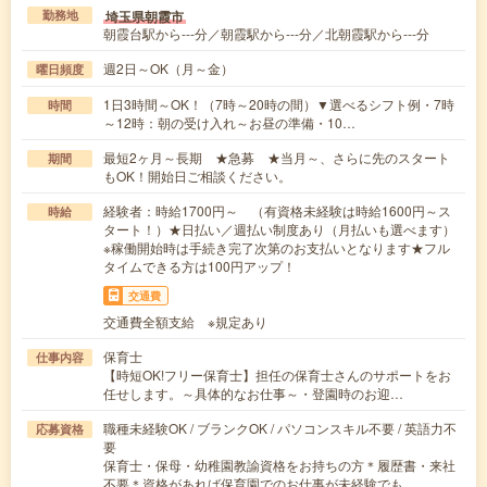
埼玉県朝霞市
勤務地
朝霞台駅から---分／朝霞駅から---分／北朝霞駅から---分
週2日～OK（月～金）
曜日頻度
1日3時間～OK！（7時～20時の間）▼選べるシフト例・7時
時間
～12時：朝の受け入れ～お昼の準備・10…
最短2ヶ月～長期 ★急募 ★当月～、さらに先のスタート
期間
もOK！開始日ご相談ください。
経験者：時給1700円～ （有資格未経験は時給1600円～ス
時給
タート！）★日払い／週払い制度あり（月払いも選べます）
※稼働開始時は手続き完了次第のお支払いとなります★フル
タイムできる方は100円アップ！
交通費
交通費全額支給 ※規定あり
保育士
仕事内容
【時短OK!フリー保育士】担任の保育士さんのサポートをお
任せします。～具体的なお仕事～・登園時のお迎…
職種未経験OK / ブランクOK / パソコンスキル不要 / 英語力不
応募資格
要
保育士・保母・幼稚園教諭資格をお持ちの方＊履歴書・来社
不要＊資格があれば保育園でのお仕事が未経験でも…