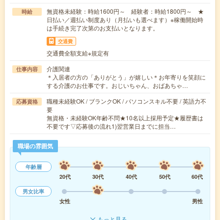
無資格未経験：時給1600円～ 経験者：時給1800円～ ★
時給
日払い／週払い制度あり（月払いも選べます）※稼働開始時
は手続き完了次第のお支払いとなります。
交通費
交通費全額支給※規定有
介護関連
仕事内容
＊入居者の方の「ありがとう」が嬉しい＊お年寄りを笑顔に
する介護のお仕事です。おじいちゃん、おばあちゃ…
職種未経験OK / ブランクOK / パソコンスキル不要 / 英語力不
応募資格
要
無資格・未経験OK年齢不問★10名以上採用予定★履歴書は
不要です▽応募後の流れ1)翌営業日までに担当…
職場の雰囲気
年齢層
20代
30代
40代
50代
60代
男女比率
女性
男性
もっと見る