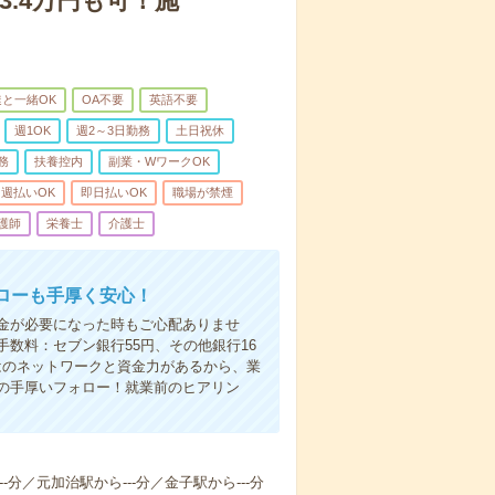
3.4万円も可！施
と一緒OK
OA不要
英語不要
週1OK
週2～3日勤務
土日祝休
務
扶養控内
副業・WワークOK
週払いOK
即日払いOK
職場が禁煙
護師
栄養士
介護士
ローも手厚く安心！
金が必要になった時もご心配ありませ
数料：セブン銀行55円、その他銀行16
ではのネットワークと資金力があるから、業
の手厚いフォロー！就業前のヒアリン
-分／元加治駅から---分／金子駅から---分