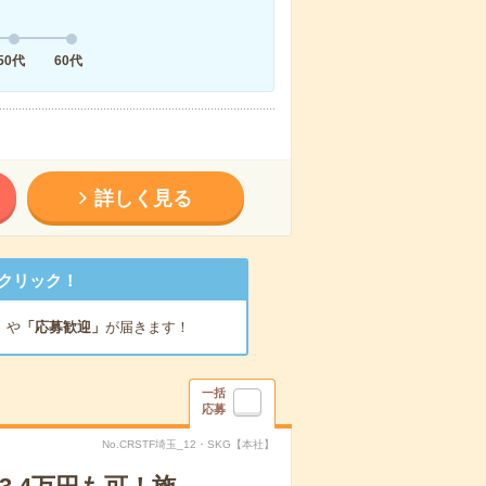
50代
60代
詳しく見る
クリック！
」
や
「応募歓迎」
が届きます！
一括
応募
No.CRSTF埼玉_12・SKG【本社】