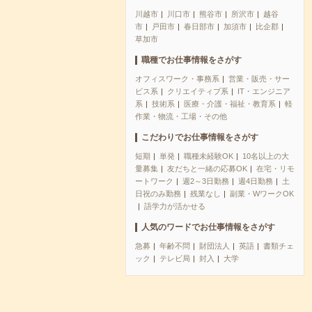
川越市
川口市
熊谷市
所沢市
越谷
市
戸田市
春日部市
加須市
比企郡
草加市
職種でお仕事情報をさがす
オフィスワーク・事務系
営業・販売・サー
ビス系
クリエイティブ系
IT・エンジニア
系
技術系
医療・介護・福祉・教育系
軽
作業・物流・工場・その他
こだわりでお仕事情報をさがす
短期
単発
職種未経験OK
10名以上の大
量募集
友だちと一緒の応募OK
在宅・リモ
ートワーク
週2～3日勤務
週4日勤務
土
日祝のみ勤務
残業なし
副業・WワークOK
語学力が活かせる
人気のワードでお仕事情報をさがす
急募
年齢不問
財団法人
英語
書類チェ
ック
テレビ局
封入
大学