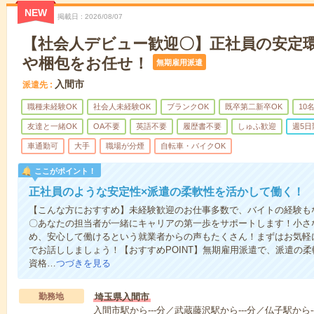
NEW
掲載日
2026/08/07
【社会人デビュー歓迎〇】正社員の安定
や梱包をお任せ！
無期雇用派遣
入間市
派遣先
職種未経験OK
社会人未経験OK
ブランクOK
既卒第二新卒OK
10
友達と一緒OK
OA不要
英語不要
履歴書不要
しゅふ歓迎
週5日
車通勤可
大手
職場が分煙
自転車・バイクOK
ここがポイント！
正社員のような安定性×派遣の柔軟性を活かして働く！
【こんな方におすすめ】未経験歓迎のお仕事多数で、バイトの経験も
〇あなたの担当者が一緒にキャリアの第一歩をサポートします！小さ
め、安心して働けるという就業者からの声もたくさん！まずはお気軽
でお話ししましょう！【おすすめPOINT】無期雇用派遣で、派遣の
資格…
つづきを見る
勤務地
埼玉県入間市
入間市駅から---分／武蔵藤沢駅から---分／仏子駅から--