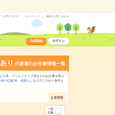
プ・お問い合わせ
サイトマップ
掲載のお問い合わせ
会員登録
ログイン
給あり
の派遣のお仕事情報一覧
ビス系
、
クリエイティブ系
などのお仕事を取り
緒の応募OK
、
残業なし
などのこだわり条件も
新着順
一括
応募