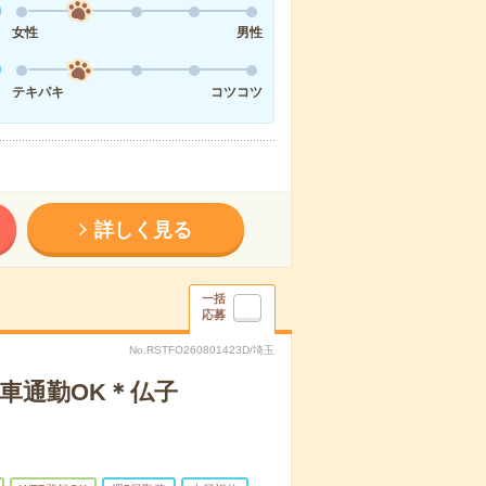
女性
男性
テキパキ
コツコツ
詳しく見る
一括
応募
No.RSTFO260801423D/埼玉
▼車通勤OK＊仏子