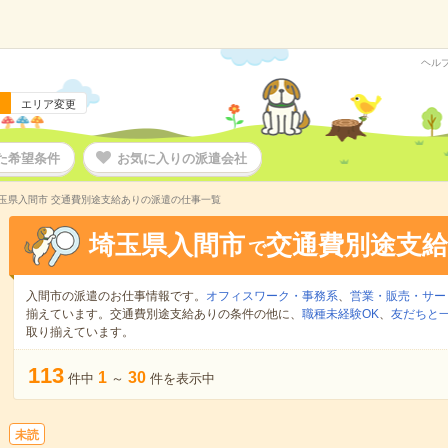
ヘル
エリア変更
た希望条件
お気に入りの派遣会社
玉県入間市 交通費別途支給ありの派遣の仕事一覧
埼玉県入間市
交通費別途支
で
入間市の派遣のお仕事情報です。
オフィスワーク・事務系
、
営業・販売・サー
揃えています。交通費別途支給ありの条件の他に、
職種未経験OK
、
友だちと一
取り揃えています。
113
1
30
件中
～
件を表示中
未読