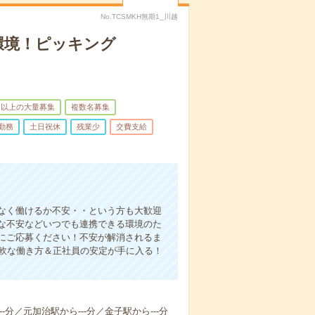
No.TCSMKH無期1_川越
環境！ピッキング
名以上の大量募集
複数名募集
勤務
土日祝休
残業少
交費支給
なく働けるか不安・・という方も大歓迎
な不安などいつでも連携できる環境のた
にご応募ください！不安が解消されるま
柔軟な働き方＆正社員の安定が手に入る！
-分／元加治駅から---分／金子駅から---分