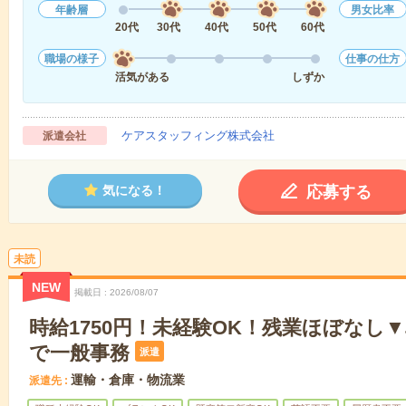
年齢層
男女比率
20代
30代
40代
50代
60代
職場の様子
仕事の仕方
活気がある
しずか
ケアスタッフィング株式会社
派遣会社
応募する
気になる！
未読
NEW
掲載日
2026/08/07
時給1750円！未経験OK！残業ほぼなし
で一般事務
派遣
運輸・倉庫・物流業
派遣先