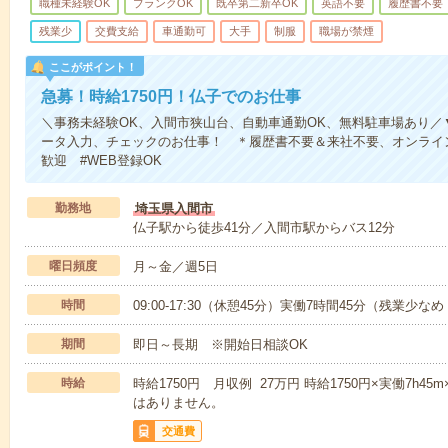
職種未経験OK
ブランクOK
既卒第二新卒OK
英語不要
履歴書不要
残業少
交費支給
車通勤可
大手
制服
職場が禁煙
ここがポイント！
急募！時給1750円！仏子でのお仕事
＼事務未経験OK、入間市狭山台、自動車通勤OK、無料駐車場あり／
ータ入力、チェックのお仕事！ ＊履歴書不要＆来社不要、オンライン
歓迎 #WEB登録OK
勤務地
埼玉県入間市
仏子駅から徒歩41分／入間市駅からバス12分
曜日頻度
月～金／週5日
時間
09:00-17:30（休憩45分）実働7時間45分（残業少な
期間
即日～長期 ※開始日相談OK
時給
時給1750円 月収例 27万円 時給1750円×実働7h4
はありません。
交通費