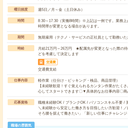
曜日頻度
週5日／月～金（土日休み）
時間
8:30～17:30（実働8時間）※上記は一例です。業
時間帯が変更となる場合があります。
期間
無期雇用（テクノ・サービスの正社員として勤務いた
時給
月給21万円～26万円 ★配属先が変更となった際の
どを考慮して決定します
交通費
交通費支給
仕事内容
軽作業（仕分け・ピッキング・検品、商品管理）
【未経験歓迎！すぐ覚えられるカンタン作業がたくさ
心してスタートできます〇▼具体的なお仕事内容〇商
応募資格
職種未経験OK / ブランクOK / パソコンスキル不要 /
＼未経験から安定した働き方を目指したい方歓迎！／
そろ腰を据えて働きたい」「新しい仕事にチャレンジ
職場の雰囲気