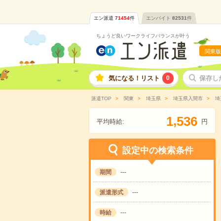
エン派遣
71454
件
エンバイト
82531
件
ちょうど良いワークライフバランスが叶う
関東版
気になる！リスト
0
保存し
派遣TOP
関東
埼玉県
埼玉県入間市
埼
,
1
5
3
6
平均時給:
円
設定中の検索条件
期間
---
派遣形式
---
時給
---