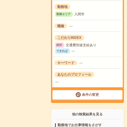
勤務地
入間市
勤務エリア
職種
---
こだわりINDEX
交通費別途支給あり
絶対
---
できれば
キーワード
---
あなたのプロフィール
---
条件の変更
他の検索結果を見る
勤務地でお仕事情報をさがす