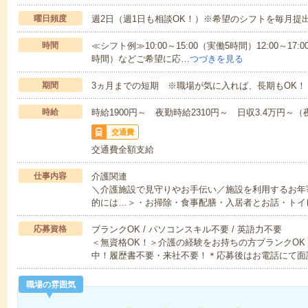
曜日頻度
週2日（週1日も相談OK！）※希望のシフトを毎月提
時間
≪シフト例≫10:00～15:00（実働5時間）12:00～17:0
時間）などご希望に応…
つづきを見る
期間
3ヵ月までの短期 ※職場が気に入れば、長期もOK！
時給
時給1900円～ 夜勤時給2310円～ 日収3.4万円～（夜
交通費
交通費全額支給
仕事内容
介護関連
＼介護施設で見守りやお手伝い／施設を利用するお年
的には…＞・お掃除・食事配膳・入居者とお話・トイ
応募資格
ブランクOK / パソコンスキル不要 / 英語力不要
＜無資格OK！＞介護の経験をお持ちの方ブランクOK
中！履歴書不要・来社不要！＊応募後はお電話にて面
職場の雰囲気