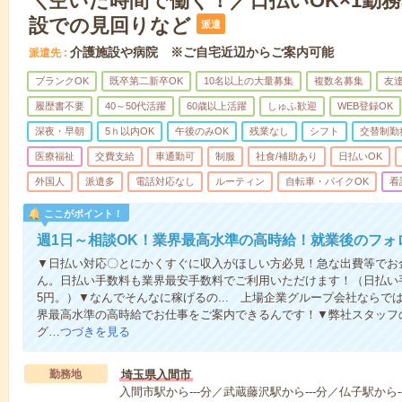
＼空いた時間で働く！／日払いOK×1勤務
設での見回りなど
派遣
介護施設や病院 ※ご自宅近辺からご案内可能
派遣先
ブランクOK
既卒第二新卒OK
10名以上の大量募集
複数名募集
友達
履歴書不要
40～50代活躍
60歳以上活躍
しゅふ歓迎
WEB登録OK
深夜・早朝
5ｈ以内OK
午後のみOK
残業なし
シフト
交替制勤
医療福祉
交費支給
車通勤可
制服
社食/補助あり
日払いOK
外国人
派遣多
電話対応なし
ルーティン
自転車・バイクOK
看
ここがポイント！
週1日～相談OK！業界最高水準の高時給！就業後のフォ
▼日払い対応〇とにかくすぐに収入がほしい方必見！急な出費等でお
ん。日払い手数料も業界最安手数料でご利用いただけます！（日払い手
5円。）▼なんでそんなに稼げるの... 上場企業グループ会社なら
界最高水準の高時給でお仕事をご案内できるんです！▼弊社スタッフ
グ…
つづきを見る
勤務地
埼玉県入間市
入間市駅から---分／武蔵藤沢駅から---分／仏子駅から--