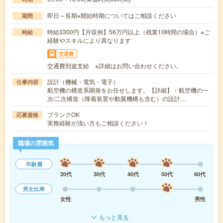
即日～長期※開始時期についてはご相談ください
期間
時給3300円【月収例】56万円以上（残業10時間の場合）※ご
時給
経験やスキルにより異なります
交通費
交通費別途支給 ※詳細はお問い合わせください。
設計（機械・電気・電子）
仕事内容
航空機の構造系開発をお任せします。【詳細】・航空機の一
次/二次構造（降着装置や動翼機構も含む）の設計…
ブランクOK
応募資格
実務経験が浅い方もご相談ください！
職場の雰囲気
年齢層
20代
30代
40代
50代
60代
男女比率
女性
男性
もっと見る