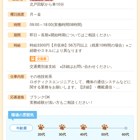
北戸田駅から車10分
月～金
曜日頻度
09:00～18:00(実働時間08時間)
時間
即日～長期※開始時期についてはご相談ください
期間
時給3300円【月収例】56万円以上（残業10時間の場合）※ご
時給
経験やスキルにより異なります
交通費
交通費別途支給 ※詳細はお問い合わせください。
その他技術系
仕事内容
ロボティクスエンジニアとして、機体の通信システムなどに
関する業務をお願いします。【詳細】・機載通信・…
ブランクOK
応募資格
実務経験が浅い方もご相談ください！
職場の雰囲気
年齢層
20代
30代
40代
50代
60代