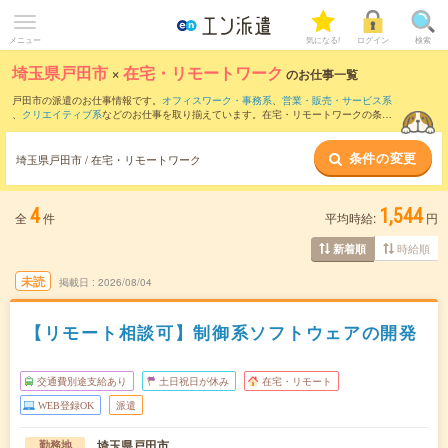
メニュー
気になる!
ログイン
検索
埼玉県戸田市
×
在宅・リモートワーク
のお仕事一覧
戸田市の派遣のお仕事情報です。
オフィスワーク・事務系
、
営業・販売・サービス系
、
クリエイティブ系
などのお仕事を取り揃えています。在宅・リモートワークの条件
の他に、
交通費別途支給あり
、
職種未経験OK
、
友だちと一緒の応募OK
などのこだわ
り条件も取り揃えています。
条件の変更
埼玉県戸田市 / 在宅・リモートワーク
4
1,544
全
件
平均時給:
円
時給順
新着順
未読
掲載日
2026/08/04
【リモート相談可】制御系ソフトウェアの開発
交通費別途支給あり
土日祝日が休み
在宅・リモート
WEB登録OK
派遣
埼玉県戸田市
勤務地