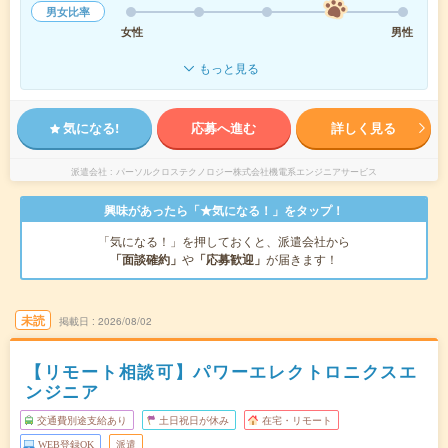
男女比率
女性
男性
もっと見る
気になる!
応募へ進む
詳しく見る
派遣会社
パーソルクロステクノロジー株式会社機電系エンジニアサービス
興味があったら「★気になる！」をタップ！
「気になる！」を押しておくと、派遣会社から
「面談確約」
や
「応募歓迎」
が届きます！
未読
掲載日
2026/08/02
【リモート相談可】パワーエレクトロニクスエ
ンジニア
交通費別途支給あり
土日祝日が休み
在宅・リモート
WEB登録OK
派遣