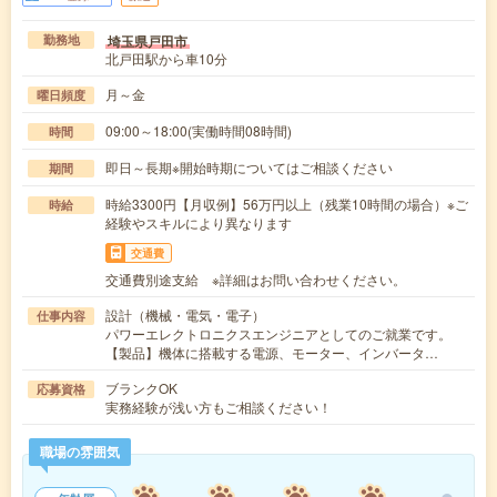
埼玉県戸田市
勤務地
北戸田駅から車10分
月～金
曜日頻度
09:00～18:00(実働時間08時間)
時間
即日～長期※開始時期についてはご相談ください
期間
時給3300円【月収例】56万円以上（残業10時間の場合）※ご
時給
経験やスキルにより異なります
交通費
交通費別途支給 ※詳細はお問い合わせください。
設計（機械・電気・電子）
仕事内容
パワーエレクトロニクスエンジニアとしてのご就業です。
【製品】機体に搭載する電源、モーター、インバータ…
ブランクOK
応募資格
実務経験が浅い方もご相談ください！
職場の雰囲気