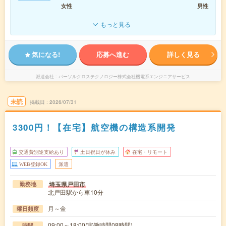
女性
男性
もっと見る
気になる!
応募へ進む
詳しく見る
派遣会社
パーソルクロステクノロジー株式会社機電系エンジニアサービス
未読
掲載日
2026/07/31
3300円！【在宅】航空機の構造系開発
交通費別途支給あり
土日祝日が休み
在宅・リモート
WEB登録OK
派遣
埼玉県戸田市
勤務地
北戸田駅から車10分
月～金
曜日頻度
09:00～18:00(実働時間08時間)
時間