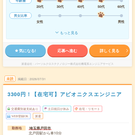
年齢層
20代
30代
40代
50代
60代
男女比率
女性
男性
もっと見る
気になる!
応募へ進む
詳しく見る
派遣会社
パーソルクロステクノロジー株式会社機電系エンジニアサービス
未読
掲載日
2026/07/31
3300円！【在宅可】アビオニクスエンジニア
交通費別途支給あり
土日祝日が休み
在宅・リモート
WEB登録OK
派遣
埼玉県戸田市
勤務地
北戸田駅から車10分