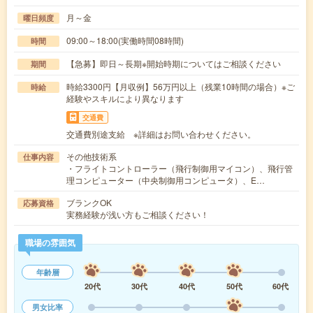
月～金
曜日頻度
09:00～18:00(実働時間08時間)
時間
【急募】即日～長期※開始時期についてはご相談ください
期間
時給3300円【月収例】56万円以上（残業10時間の場合）※ご
時給
経験やスキルにより異なります
交通費
交通費別途支給 ※詳細はお問い合わせください。
その他技術系
仕事内容
・フライトコントローラー（飛行制御用マイコン）、飛行管
理コンピューター（中央制御用コンピュータ）、E…
ブランクOK
応募資格
実務経験が浅い方もご相談ください！
職場の雰囲気
年齢層
20代
30代
40代
50代
60代
男女比率