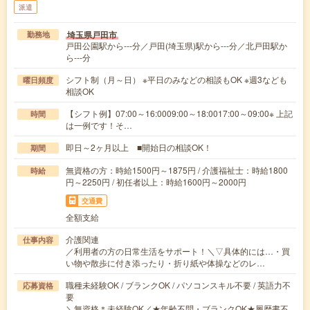
派遣
埼玉県戸田市
勤務地
戸田公園駅から---分／戸田(埼玉県)駅から---分／北戸田駅か
ら---分
シフト制（月～日） ※平日のみなどの相談もOK ※週3なども
曜日頻度
相談OK
【シフト例】07:00～16:0009:00～18:0017:00～09:00※ 上記
時間
は一例です！そ…
即日～2ヶ月以上 ■開始日の相談OK！
期間
無資格の方：時給1500円～1875円 / 介護福祉士：時給1800
時給
円～2250円 / 初任者以上：時給1600円～2000円
交通費
全額支給
介護関連
仕事内容
／利用者の方の日常生活をサポート！＼▽具体的には…・買
い物や散歩に付き添ったり・折り紙や体操などのレ…
職種未経験OK / ブランクOK / パソコンスキル不要 / 英語力不
応募資格
要
＼無資格＊未経験OK／★年齢不問・ブランクOK★履歴書不