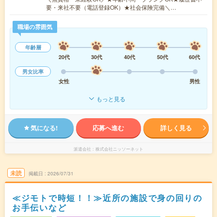
要・来社不要（電話登録OK）★社会保険完備＼…
職場の雰囲気
年齢層
20代
30代
40代
50代
60代
男女比率
女性
男性
もっと見る
気になる!
応募へ進む
詳しく見る
派遣会社
株式会社ニッソーネット
未読
掲載日
2026/07/31
≪ジモトで時短！！≫近所の施設で身の回りの
お手伝いなど