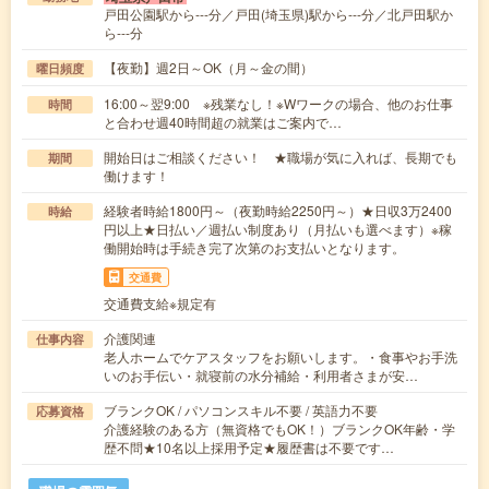
戸田公園駅から---分／戸田(埼玉県)駅から---分／北戸田駅か
ら---分
【夜勤】週2日～OK（月～金の間）
曜日頻度
16:00～翌9:00 ※残業なし！※Wワークの場合、他のお仕事
時間
と合わせ週40時間超の就業はご案内で…
開始日はご相談ください！ ★職場が気に入れば、長期でも
期間
働けます！
経験者時給1800円～（夜勤時給2250円～）★日収3万2400
時給
円以上★日払い／週払い制度あり（月払いも選べます）※稼
働開始時は手続き完了次第のお支払いとなります。
交通費
交通費支給※規定有
介護関連
仕事内容
老人ホームでケアスタッフをお願いします。・食事やお手洗
いのお手伝い・就寝前の水分補給・利用者さまが安…
ブランクOK / パソコンスキル不要 / 英語力不要
応募資格
介護経験のある方（無資格でもOK！）ブランクOK年齢・学
歴不問★10名以上採用予定★履歴書は不要です…