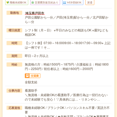
職種未経験OK
交通費別途支給あり
WEB登録OK
派遣
埼玉県戸田市
勤務地
戸田公園駅から---分／戸田(埼玉県)駅から---分／北戸田駅か
ら---分
シフト制（月～日） ※平日のみなどの相談もOK ※週3なども
曜日頻度
相談OK
【シフト例】07:00～16:0009:00～18:0017:00～09:00※ 上記
時間
は一例です！そ…
即日～2ヶ月以上
期間
無資格の方：時給1500円～1875円 / 介護福祉士：時給1800
時給
円～2250円 / 初任者以上：時給1600円～2000円
交通費
全額支給
看護助手
仕事内容
＼無資格・未経験OKの看護助手／医療行為は一切行わない
ので未経験でも安心！▽具体的には…・リネンやシ…
職種未経験OK / ブランクOK / パソコンスキル不要 / 英語力不
応募資格
要
＼無資格＊未経験OK／★年齢不問・ブランクOK★履歴書不