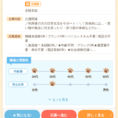
交通費
全額支給
介護関連
仕事内容
／利用者の方の日常生活をサポート！＼▽具体的には…・買
い物や散歩に付き添ったり・折り紙や体操などのレ…
職種未経験OK / ブランクOK / パソコンスキル不要 / 英語力不
応募資格
要
＼無資格＊未経験OK／★年齢不問・ブランクOK★履歴書不
要・来社不要（電話登録OK）★社会保険完備＼…
職場の雰囲気
年齢層
20代
30代
40代
50代
60代
男女比率
女性
男性
もっと見る
気になる!
応募へ進む
詳しく見る