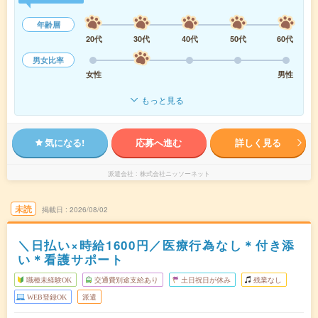
年齢層
20代
30代
40代
50代
60代
男女比率
女性
男性
もっと見る
気になる!
応募へ進む
詳しく見る
派遣会社
株式会社ニッソーネット
未読
掲載日
2026/08/02
＼日払い×時給1600円／医療行為なし＊付き添
い＊看護サポート
職種未経験OK
交通費別途支給あり
土日祝日が休み
残業なし
WEB登録OK
派遣