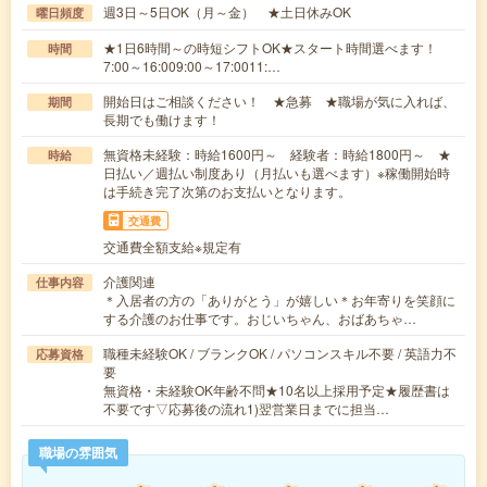
週3日～5日OK（月～金） ★土日休みOK
曜日頻度
★1日6時間～の時短シフトOK★スタート時間選べます！
時間
7:00～16:009:00～17:0011:…
開始日はご相談ください！ ★急募 ★職場が気に入れば、
期間
長期でも働けます！
無資格未経験：時給1600円～ 経験者：時給1800円～ ★
時給
日払い／週払い制度あり（月払いも選べます）※稼働開始時
は手続き完了次第のお支払いとなります。
交通費
交通費全額支給※規定有
介護関連
仕事内容
＊入居者の方の「ありがとう」が嬉しい＊お年寄りを笑顔に
する介護のお仕事です。おじいちゃん、おばあちゃ…
職種未経験OK / ブランクOK / パソコンスキル不要 / 英語力不
応募資格
要
無資格・未経験OK年齢不問★10名以上採用予定★履歴書は
不要です▽応募後の流れ1)翌営業日までに担当…
職場の雰囲気