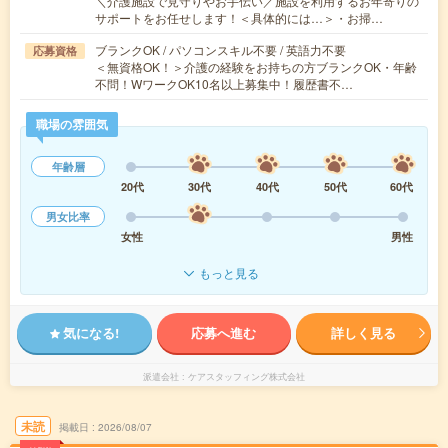
＼介護施設で見守りやお手伝い／施設を利用するお年寄りの
サポートをお任せします！＜具体的には…＞・お掃…
ブランクOK / パソコンスキル不要 / 英語力不要
応募資格
＜無資格OK！＞介護の経験をお持ちの方ブランクOK・年齢
不問！WワークOK10名以上募集中！履歴書不…
職場の雰囲気
年齢層
20代
30代
40代
50代
60代
男女比率
女性
男性
もっと見る
気になる!
応募へ進む
詳しく見る
派遣会社
ケアスタッフィング株式会社
未読
掲載日
2026/08/07