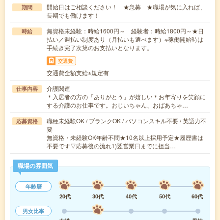
開始日はご相談ください！ ★急募 ★職場が気に入れば、
期間
長期でも働けます！
無資格未経験：時給1600円～ 経験者：時給1800円～★日
時給
払い／週払い制度あり（月払いも選べます）※稼働開始時は
手続き完了次第のお支払いとなります。
交通費
交通費全額支給※規定有
介護関連
仕事内容
＊入居者の方の「ありがとう」が嬉しい＊お年寄りを笑顔に
する介護のお仕事です。おじいちゃん、おばあちゃ…
職種未経験OK / ブランクOK / パソコンスキル不要 / 英語力不
応募資格
要
無資格・未経験OK年齢不問★10名以上採用予定★履歴書は
不要です▽応募後の流れ1)翌営業日までに担当…
職場の雰囲気
年齢層
20代
30代
40代
50代
60代
男女比率