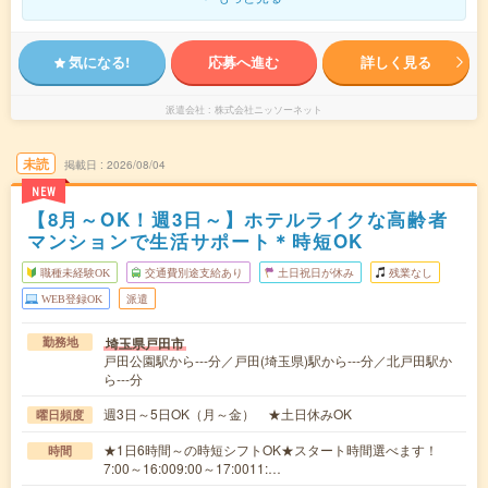
気になる!
応募へ進む
詳しく見る
派遣会社
株式会社ニッソーネット
未読
掲載日
2026/08/04
NEW
【8月～OK！週3日～】ホテルライクな高齢者
マンションで生活サポート＊時短OK
職種未経験OK
交通費別途支給あり
土日祝日が休み
残業なし
WEB登録OK
派遣
埼玉県戸田市
勤務地
戸田公園駅から---分／戸田(埼玉県)駅から---分／北戸田駅か
ら---分
週3日～5日OK（月～金） ★土日休みOK
曜日頻度
★1日6時間～の時短シフトOK★スタート時間選べます！
時間
7:00～16:009:00～17:0011:…