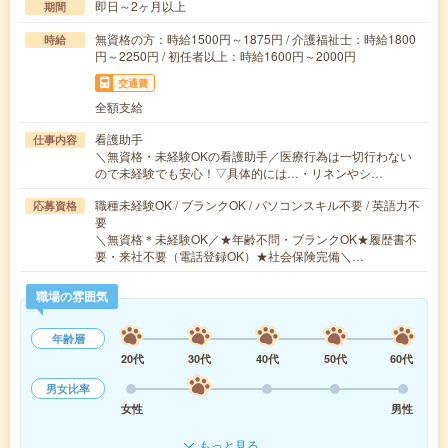
即日～2ヶ月以上
期間
無資格の方：時給1500円～1875円 / 介護福祉士：時給1800
時給
円～2250円 / 初任者以上：時給1600円～2000円
交通費
全額支給
看護助手
仕事内容
＼無資格・未経験OKの看護助手／医療行為は一切行わない
ので未経験でも安心！▽具体的には…・リネンやシ…
職種未経験OK / ブランクOK / パソコンスキル不要 / 英語力不
応募資格
要
＼無資格＊未経験OK／★年齢不問・ブランクOK★履歴書不
要・来社不要（電話登録OK）★社会保険完備＼…
職場の雰囲気
年齢層
20代
30代
40代
50代
60代
男女比率
女性
男性
もっと見る