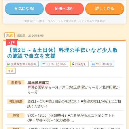
気になる!
応募へ進む
詳しく見る
派遣会社
日研トータルソーシング株式会社 メディカルケア事業部
未読
掲載日
2026/08/05
NEW
【週2日～＆土日休】料理の手伝いなど少人数
の施設で自立を支援
交通費別途支給あり
土日祝日が休み
残業なし
WEB登録OK
派遣
埼玉県戸田市
勤務地
戸田公園駅から---分／戸田(埼玉県)駅から---分／北戸田駅か
ら---分
週2日～OK ■曜日固定の相談OK！ ■希望の曜日があればご相
曜日頻度
談ください！
9:00～18:00（休憩60分）■ご希望があれば下記シフトも
時間
OK！早番 7:00～16:00遅番 …