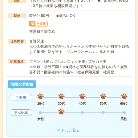
【現在も積極採用中！急募！】2カ月～ ■ご応募から最短2
期間
～3日後の就業も相談可能です！
時給1450円～ ■週払いOK
時給
交通費
交通費全額支給
介護関連
仕事内容
≪少人数施設での生活サポート≫お年寄りたちが自立を目指
して集団生活を送る「グループホーム」。食材の買…
ブランクOK / パソコンスキル不要 / 英語力不要
応募資格
≪年齢・学歴不問！≫■資格と実務経験をお持ちの方＊履歴
書不要＊面談確約≪待遇≫・社会保険完備・社員登…
職場の雰囲気
年齢層
20代
30代
40代
50代
60代
男女比率
女性
男性
もっと見る