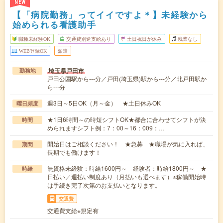
NEW
【「病院勤務」ってイイですよ＊】未経験から
始められる看護助手
職種未経験OK
交通費別途支給あり
土日祝日が休み
残業なし
WEB登録OK
派遣
埼玉県戸田市
勤務地
戸田公園駅から---分／戸田(埼玉県)駅から---分／北戸田駅か
ら---分
週3日～5日OK（月～金） ★土日休みOK
曜日頻度
★1日6時間～の時短シフトOK★都合に合わせてシフトが決
時間
められますシフト例：7：00～16：009：…
開始日はご相談ください！ ★急募 ★職場が気に入れば、
期間
長期でも働けます！
無資格未経験：時給1600円～ 経験者：時給1800円～ ★
時給
日払い／週払い制度あり（月払いも選べます）※稼働開始時
は手続き完了次第のお支払いとなります。
交通費
交通費支給※規定有