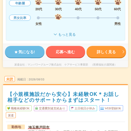
年齢層
20代
30代
40代
50代
60代
男女比率
女性
男性
もっと見る
気になる!
応募へ進む
詳しく見る
派遣会社
マンパワーグループ株式会社 ケアサービス事業部 （医療福祉介護関連）
未読
掲載日
2026/08/03
【小規模施設だから安心】未経験OK＊お話し
相手などのサポートからまずはスタート！
職種未経験OK
交通費別途支給あり
土日祝日が休み
WEB登録OK
派遣
埼玉県戸田市
勤務地