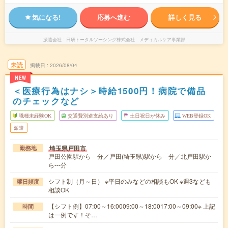
気になる!
応募へ進む
詳しく見る
派遣会社
日研トータルソーシング株式会社 メディカルケア事業部
未読
掲載日
2026/08/04
NEW
＜医療行為はナシ＞時給1500円！病院で備品
のチェックなど
職種未経験OK
交通費別途支給あり
土日祝日が休み
WEB登録OK
派遣
埼玉県戸田市
勤務地
戸田公園駅から---分／戸田(埼玉県)駅から---分／北戸田駅か
ら---分
シフト制（月～日） ※平日のみなどの相談もOK ※週3なども
曜日頻度
相談OK
【シフト例】07:00～16:0009:00～18:0017:00～09:00※ 上記
時間
は一例です！そ…