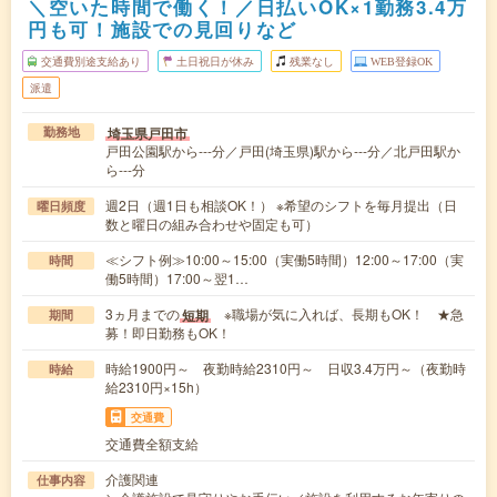
＼空いた時間で働く！／日払いOK×1勤務3.4万
円も可！施設での見回りなど
交通費別途支給あり
土日祝日が休み
残業なし
WEB登録OK
派遣
埼玉県戸田市
勤務地
戸田公園駅から---分／戸田(埼玉県)駅から---分／北戸田駅か
ら---分
週2日（週1日も相談OK！） ※希望のシフトを毎月提出（日
曜日頻度
数と曜日の組み合わせや固定も可）
≪シフト例≫10:00～15:00（実働5時間）12:00～17:00（実
時間
働5時間）17:00～翌1…
3ヵ月までの
※職場が気に入れば、長期もOK！ ★急
短期
期間
募！即日勤務もOK！
時給1900円～ 夜勤時給2310円～ 日収3.4万円～（夜勤時
時給
給2310円×15h）
交通費
交通費全額支給
介護関連
仕事内容