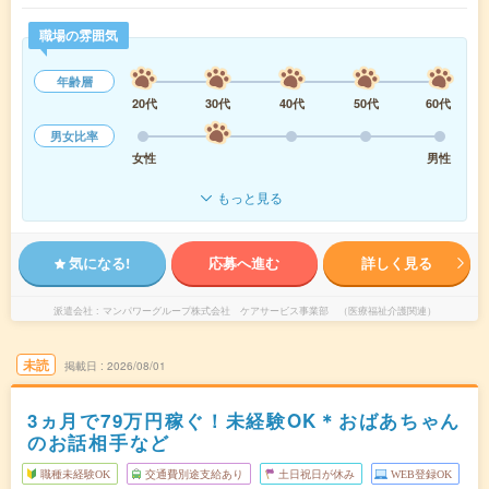
職場の雰囲気
年齢層
20代
30代
40代
50代
60代
男女比率
女性
男性
もっと見る
気になる!
応募へ進む
詳しく見る
派遣会社
マンパワーグループ株式会社 ケアサービス事業部 （医療福祉介護関連）
未読
掲載日
2026/08/01
3ヵ月で79万円稼ぐ！未経験OK＊おばあちゃん
のお話相手など
職種未経験OK
交通費別途支給あり
土日祝日が休み
WEB登録OK