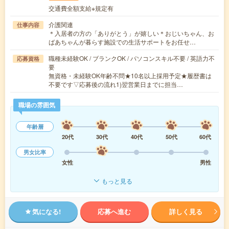
交通費全額支給※規定有
介護関連
仕事内容
＊入居者の方の「ありがとう」が嬉しい＊おじいちゃん、お
ばあちゃんが暮らす施設での生活サポートをお任せ…
職種未経験OK / ブランクOK / パソコンスキル不要 / 英語力不
応募資格
要
無資格・未経験OK年齢不問★10名以上採用予定★履歴書は
不要です▽応募後の流れ1)翌営業日までに担当…
職場の雰囲気
年齢層
20代
30代
40代
50代
60代
男女比率
女性
男性
もっと見る
気になる!
応募へ進む
詳しく見る