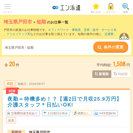
メニュー
気になる!
ログイン
検索
埼玉県戸田市
×
短期
のお仕事一覧
戸田市の派遣のお仕事情報です。
オフィスワーク・事務系
、
営業・販売・サービス系
、
クリエイティブ系
などのお仕事を取り揃えています。短期の条件の他に、
交通費別
途支給あり
、
職種未経験OK
、
友だちと一緒の応募OK
などでもお探し頂けます。
条件の変更
埼玉県戸田市 / 短期
20
1,508
全
件
平均時給:
円
時給順
新着順
未読
掲載日
2026/08/07
NEW
夜勤＝待機多め！？【週2日で月収25.9万円】
介護スタッフ＊日払いOK!
交通費別途支給あり
土日祝日が休み
残業なし
WEB登録OK
派遣
埼玉県戸田市
勤務地