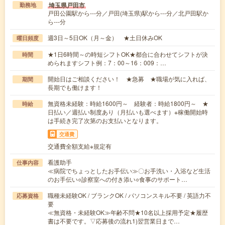
埼玉県戸田市
勤務地
戸田公園駅から---分／戸田(埼玉県)駅から---分／北戸田駅か
ら---分
週3日～5日OK（月～金） ★土日休みOK
曜日頻度
★1日6時間～の時短シフトOK★都合に合わせてシフトが決
時間
められますシフト例：7：00～16：009：…
開始日はご相談ください！ ★急募 ★職場が気に入れば、
期間
長期でも働けます！
無資格未経験：時給1600円～ 経験者：時給1800円～ ★
時給
日払い／週払い制度あり（月払いも選べます）※稼働開始時
は手続き完了次第のお支払いとなります。
交通費
交通費全額支給※規定有
看護助手
仕事内容
≪病院でちょっとしたお手伝い≫〇お手洗い・入浴など生活
のお手伝い○診察室への付き添い○食事のサポート…
職種未経験OK / ブランクOK / パソコンスキル不要 / 英語力不
応募資格
要
≪無資格・未経験OK≫年齢不問★10名以上採用予定★履歴
書は不要です。▽応募後の流れ1)翌営業日まで…