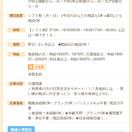
戸田公園駅から---分／戸田(埼玉県)駅から---分／北戸田駅か
ら---分
シフト制（月～日） ※平日のみなどの相談もOK ※週3なども
曜日頻度
相談OK
【シフト例】07:00～16:0009:00～18:0017:00～09:00※ 上記
時間
は一例です！そ…
即日～2ヶ月以上 ■開始日の相談OK！
期間
無資格の方：時給1500円～1875円 / 介護福祉士：時給1800
時給
円～2250円 / 初任者以上：時給1600円～2000円
交通費
全額支給
介護関連
仕事内容
／利用者の方の日常生活をサポート！＼▽具体的には…・買
い物や散歩に付き添ったり・折り紙や体操などのレ…
職種未経験OK / ブランクOK / パソコンスキル不要 / 英語力不
応募資格
要
＼無資格＊未経験OK／★年齢不問・ブランクOK★履歴書不
要・来社不要（電話登録OK）★社会保険完備＼…
職場の雰囲気