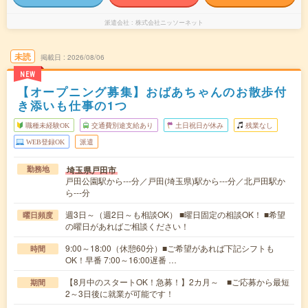
派遣会社
株式会社ニッソーネット
未読
掲載日
2026/08/06
NEW
【オープニング募集】おばあちゃんのお散歩付
き添いも仕事の1つ
職種未経験OK
交通費別途支給あり
土日祝日が休み
残業なし
WEB登録OK
派遣
埼玉県戸田市
勤務地
戸田公園駅から---分／戸田(埼玉県)駅から---分／北戸田駅か
ら---分
週3日～（週2日～も相談OK） ■曜日固定の相談OK！ ■希望
曜日頻度
の曜日があればご相談ください！
9:00～18:00（休憩60分）■ご希望があれば下記シフトも
時間
OK！早番 7:00～16:00遅番 …
【8月中のスタートOK！急募！】2カ月～ ■ご応募から最短
期間
2～3日後に就業が可能です！