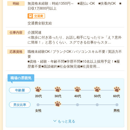
無資格未経験：時給1350円～ ■週払いOK ■扶養内OK ■
時給
日収1万800円以上
交通費
交通費全額支給
介護関連
仕事内容
≪散歩に付き添ったり、お話し相手になったり≫「え？意外
に簡単！」と思うくらい、スグできる仕事からスタ…
職種未経験OK / ブランクOK / パソコンスキル不要 / 英語力不
応募資格
要
■資格・経験・年齢不問■学歴不問■10名以上採用予定！■履
歴書不要■面談確約■社会保険完備■社員登用…
職場の雰囲気
年齢層
20代
30代
40代
50代
60代
男女比率
女性
男性
もっと見る