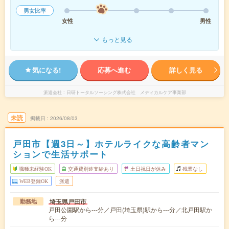
男女比率
女性
男性
もっと見る
気になる!
応募へ進む
詳しく見る
派遣会社
日研トータルソーシング株式会社 メディカルケア事業部
未読
掲載日
2026/08/03
戸田市【週3日～】ホテルライクな高齢者マン
ションで生活サポート
職種未経験OK
交通費別途支給あり
土日祝日が休み
残業なし
WEB登録OK
派遣
埼玉県戸田市
勤務地
戸田公園駅から---分／戸田(埼玉県)駅から---分／北戸田駅か
ら---分