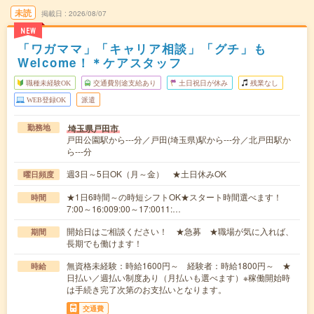
未読
掲載日
2026/08/07
NEW
「ワガママ」「キャリア相談」「グチ」も
Welcome！＊ケアスタッフ
職種未経験OK
交通費別途支給あり
土日祝日が休み
残業なし
WEB登録OK
派遣
埼玉県戸田市
勤務地
戸田公園駅から---分／戸田(埼玉県)駅から---分／北戸田駅か
ら---分
週3日～5日OK（月～金） ★土日休みOK
曜日頻度
★1日6時間～の時短シフトOK★スタート時間選べます！
時間
7:00～16:009:00～17:0011:…
開始日はご相談ください！ ★急募 ★職場が気に入れば、
期間
長期でも働けます！
無資格未経験：時給1600円～ 経験者：時給1800円～ ★
時給
日払い／週払い制度あり（月払いも選べます）※稼働開始時
は手続き完了次第のお支払いとなります。
交通費