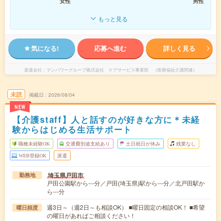
女性
男性
もっと見る
気になる!
応募へ進む
詳しく見る
派遣会社
マンパワーグループ株式会社 ケアサービス事業部 （医療福祉介護関連）
未読
掲載日
2026/08/04
NEW
【介護staff】人と話すのが好きな方に＊未経
験からはじめる生活サポート
職種未経験OK
交通費別途支給あり
土日祝日が休み
残業なし
WEB登録OK
派遣
埼玉県戸田市
勤務地
戸田公園駅から---分／戸田(埼玉県)駅から---分／北戸田駅か
ら---分
週3日～（週2日～も相談OK） ■曜日固定の相談OK！ ■希望
曜日頻度
の曜日があればご相談ください！