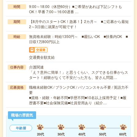
9:00～18:00（休憩60分）■ご希望があれば下記シフトも
時間
OK！早番 7:00～16:00遅番 …
【8月中のスタートOK！急募！】2カ月～ ■ご応募から最短
期間
2～3日後に就業が可能です！
無資格未経験：時給1350円～ ■週払いOK ■扶養内OK ■
時給
日収1万800円以上
交通費
交通費全額支給
介護関連
仕事内容
「え？意外に簡単！」と思うくらい、スグできる仕事からス
タート！経験がなくて不安だった方も、皆さん問題…
職種未経験OK / ブランクOK / パソコンスキル不要 / 英語力不
応募資格
要
■資格・経験・年齢不問■学歴不問■10名以上採用予定！■履
歴書不要■社会保険完備■社員登用あり（紹介…
職場の雰囲気
年齢層
20代
30代
40代
50代
60代