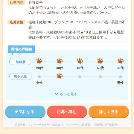
看護助手
仕事内容
≪病院でちょっとしたお手伝い≫〇お手洗い・入浴など生活
のお手伝い○診察室への付き添い○食事のサポート…
職種未経験OK / ブランクOK / パソコンスキル不要 / 英語力不
応募資格
要
≪無資格・未経験OK≫年齢不問★10名以上採用予定★履歴
書は不要です。▽応募後の流れ1)翌営業日まで…
職場の雰囲気
年齢層
20代
30代
40代
50代
60代
男女比率
女性
男性
もっと見る
気になる!
応募へ進む
詳しく見る
派遣会社
マンパワーグループ株式会社 ケアサービス事業部 （医療福祉介護関連）