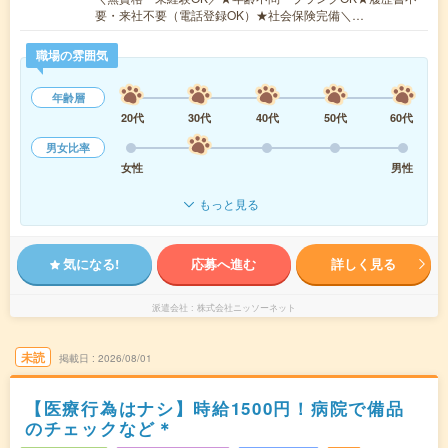
要・来社不要（電話登録OK）★社会保険完備＼…
職場の雰囲気
年齢層
20代
30代
40代
50代
60代
男女比率
女性
男性
もっと見る
気になる!
応募へ進む
詳しく見る
派遣会社
株式会社ニッソーネット
未読
掲載日
2026/08/01
【医療行為はナシ】時給1500円！病院で備品
のチェックなど＊