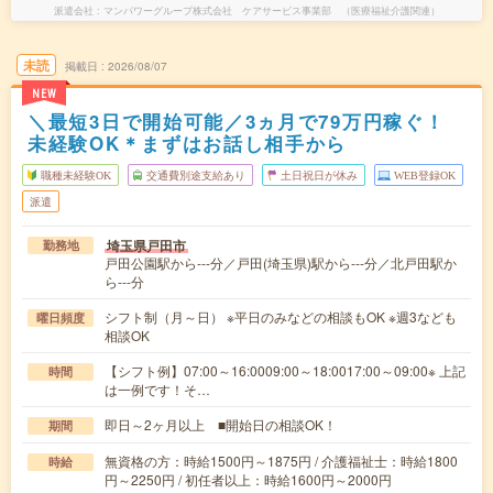
派遣会社
マンパワーグループ株式会社 ケアサービス事業部 （医療福祉介護関連）
未読
掲載日
2026/08/07
NEW
＼最短3日で開始可能／3ヵ月で79万円稼ぐ！
未経験OK＊まずはお話し相手から
職種未経験OK
交通費別途支給あり
土日祝日が休み
WEB登録OK
派遣
埼玉県戸田市
勤務地
戸田公園駅から---分／戸田(埼玉県)駅から---分／北戸田駅か
ら---分
シフト制（月～日） ※平日のみなどの相談もOK ※週3なども
曜日頻度
相談OK
【シフト例】07:00～16:0009:00～18:0017:00～09:00※ 上記
時間
は一例です！そ…
即日～2ヶ月以上 ■開始日の相談OK！
期間
無資格の方：時給1500円～1875円 / 介護福祉士：時給1800
時給
円～2250円 / 初任者以上：時給1600円～2000円