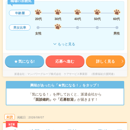
職場の雰囲気
年齢層
20代
30代
40代
50代
60代
男女比率
女性
男性
もっと見る
気になる!
応募へ進む
詳しく見る
派遣会社
マンパワーグループ株式会社 ケアサービス事業部 （医療福祉介護関連）
興味があったら「★気になる！」をタップ！
「気になる！」を押しておくと、派遣会社から
「面談確約」
や
「応募歓迎」
が届きます！
未読
掲載日
2026/08/07
NEW