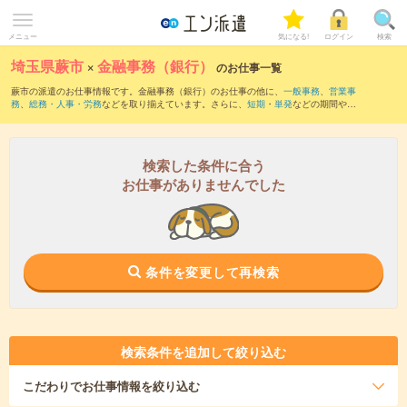
メニュー
気になる!
ログイン
検索
埼玉県蕨市
×
金融事務（銀行）
のお仕事一覧
蕨市の派遣のお仕事情報です。金融事務（銀行）のお仕事の他に、
一般事務
、
営業事
務
、
総務・人事・労務
などを取り揃えています。さらに、
短期
・
単発
などの期間や、
職種未経験OK
などのこだわり条件で絞り込んでいただけます。職種辞典：
金融事務の
お仕事とは？とは？
検索した条件に合う
お仕事がありませんでした
条件を変更して再検索
検索条件を追加して絞り込む
こだわり
でお仕事情報を絞り込む