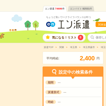
エン派遣
74686
件
エンバイト
82531
件
ちょうど良いワークライフバランスが叶う
関東版
気になる！リスト
0
保存し
派遣TOP
関東
埼玉県
埼玉県蕨市
埼玉
,
2
4
0
0
平均時給:
円
設定中の検索条件
期間
---
派遣形式
---
時給
---