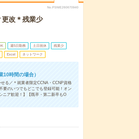
No.PSNIE260670940
ク更改＊残業少
OK
週5日勤務
土日祝休
残業少
Excel
ネットワーク
業10時間の場合）
せる／＊就業者限定CCNA・CCNP資格
社不要のいつでもどこでも登録可能！オン
シニア歓迎！】【既卒・第二新卒もO