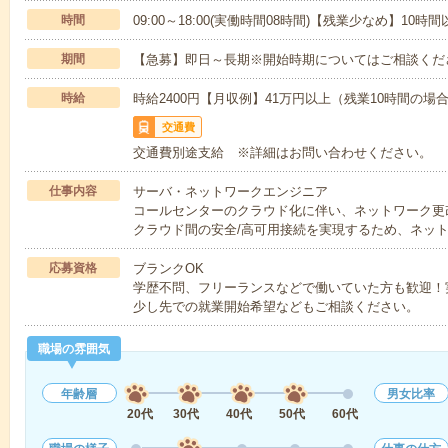
時間
09:00～18:00(実働時間08時間)【残業少なめ】10時
期間
【急募】即日～長期※開始時期についてはご相談くだ
時給
時給2400円【月収例】41万円以上（残業10時間の
交通費
交通費別途支給 ※詳細はお問い合わせください。
仕事内容
サーバ・ネットワークエンジニア
コールセンターのクラウド化に伴い、ネットワーク更
クラウド間の安全/高可用接続を実現するため、ネッ
応募資格
ブランクOK
学歴不問、フリーランスなどで働いていた方も歓迎！
少し先での就業開始希望などもご相談ください。
職場の雰囲気
年齢層
男女比率
20代
30代
40代
50代
60代