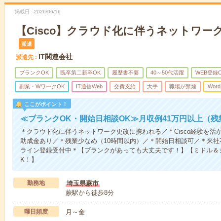
掲載日
2026/06/16
【Cisco】クラウド化に伴うネットワー
派遣
IT関連会社
派遣先
ブランクOK
既卒第二新卒OK
履歴書不要
40～50代活躍
WEB登録
副業・WワークOK
IT通信Web
交費支給
大手
職場が禁煙
Word
ここがポイント！
≪ブランクOK・開始日相談OK≫月収例41万円以上（残
＊クラウド化に伴うネットワーク更改に携われる／＊Cisco経験を活か
助成金あり／＊残業少なめ（10時間以内）／＊開始日相談可／＊来
ライン登録受付中＊【ブランクがあっても大丈夫です！】【ミドル＆
K！】
勤務地
埼玉県蕨市
蕨駅から徒歩8分
曜日頻度
月～金