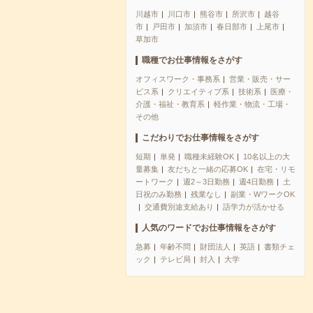
川越市
川口市
熊谷市
所沢市
越谷
市
戸田市
加須市
春日部市
上尾市
草加市
職種でお仕事情報をさがす
オフィスワーク・事務系
営業・販売・サー
ビス系
クリエイティブ系
技術系
医療・
介護・福祉・教育系
軽作業・物流・工場・
その他
こだわりでお仕事情報をさがす
短期
単発
職種未経験OK
10名以上の大
量募集
友だちと一緒の応募OK
在宅・リモ
ートワーク
週2～3日勤務
週4日勤務
土
日祝のみ勤務
残業なし
副業・WワークOK
交通費別途支給あり
語学力が活かせる
人気のワードでお仕事情報をさがす
急募
年齢不問
財団法人
英語
書類チェ
ック
テレビ局
封入
大学