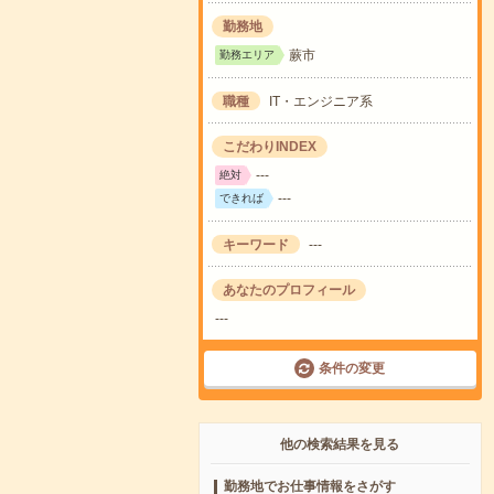
勤務地
蕨市
勤務エリア
職種
IT・エンジニア系
こだわりINDEX
---
絶対
---
できれば
キーワード
---
あなたのプロフィール
---
条件の変更
他の検索結果を見る
勤務地でお仕事情報をさがす