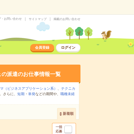
プ・お問い合わせ
サイトマップ
掲載のお問い合わせ
会員登録
ログイン
系
の派遣のお仕事情報一覧
ラマ（ビジネスアプリケーション系）
、
テクニカ
。さらに、
短期
・
単発
などの期間や、
職種未経
新着順
一括
応募