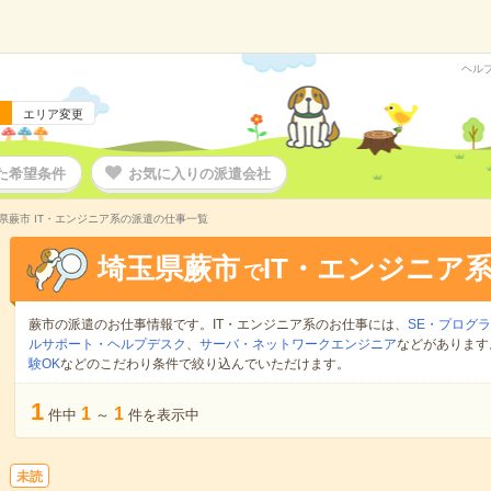
ヘル
エリア変更
た希望条件
お気に入りの派遣会社
県蕨市 IT・エンジニア系の派遣の仕事一覧
埼玉県蕨市
IT・エンジニア
で
蕨市の派遣のお仕事情報です。IT・エンジニア系のお仕事には、
SE・プログ
ルサポート・ヘルプデスク
、
サーバ・ネットワークエンジニア
などがあります
験OK
などのこだわり条件で絞り込んでいただけます。
1
1
1
件中
～
件を表示中
未読