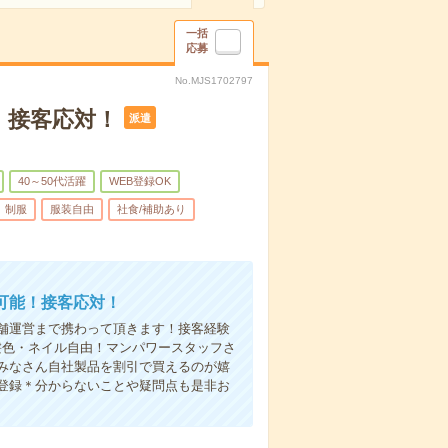
一括
応募
No.MJS1702797
！接客応対！
派遣
40～50代活躍
WEB登録OK
制服
服装自由
社食/補助あり
可能！接客応対！
舗運営まで携わって頂きます！接客経験
髪色・ネイル自由！マンパワースタッフさ
みなさん自社製品を割引で買えるのが嬉
登録＊分からないことや疑問点も是非お