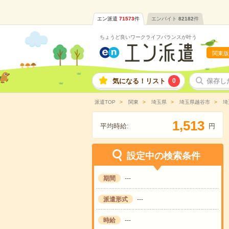
エン派遣
71573
件
エンバイト
82182
件
ちょうど良いワークライフバランスが叶う
関東版
気になる！リスト
0
保存し
派遣TOP
関東
埼玉県
埼玉県越谷市
埼
,
1
5
1
3
平均時給:
円
設定中の検索条件
期間
---
派遣形式
---
時給
---