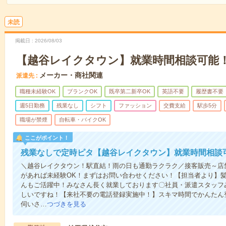
未読
掲載日
2026/08/03
【越谷レイクタウン】就業時間相談可能
メーカー・商社関連
派遣先
職種未経験OK
ブランクOK
既卒第二新卒OK
英語不要
履歴書不要
週5日勤務
残業なし
シフト
ファッション
交費支給
駅歩5分
職場が禁煙
自転車・バイクOK
ここがポイント！
残業なしで定時ピタ【越谷レイクタウン】就業時間相談
＼越谷レイクタウン！駅直結！雨の日も通勤ラクラク／接客販売～店
があれば未経験OK！まずはお問い合わせください！【担当者より】
んもご活躍中！みなさん長く就業しております〇社員・派遣スタッフ
しいですね！【来社不要の電話登録実施中！】スキマ時間でかんたん
伺いさ…
つづきを見る