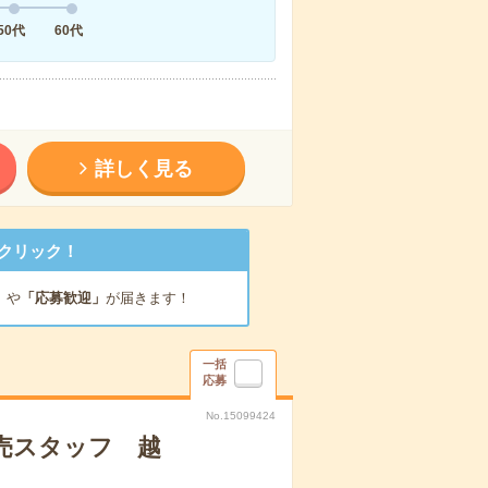
50代
60代
詳しく見る
クリック！
」
や
「応募歓迎」
が届きます！
一括
応募
No.15099424
販売スタッフ 越