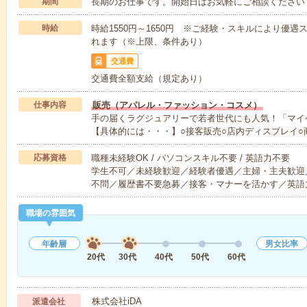
期間
長期のお仕事です。開始日はお気軽にご相談ください
時給
時給1550円～1650円 ※ご経験・スキルにより優
れます（※上限、条件あり）
交通費
交通費全額支給（規定あり）
仕事内容
販売（アパレル・ファッション・コスメ）
手の届くラグジュアリーで若者世代にも人気！「マイ
【具体的には・・・】○接客販売○店内ディスプレイ○
応募資格
職種未経験OK / パソコンスキル不要 / 英語力不要
学生不可／未経験歓迎／経験者優遇／主婦・主夫歓迎
不問／履歴書不要急募／接客・マナーを活かす／英語
職場の雰囲気
年齢層
男女比率
20代
30代
40代
50代
60代
株式会社iDA
派遣会社