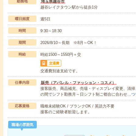
勤務地
埼玉県越谷市
越谷レイクタウン駅から徒歩1分
曜日頻度
週5日
時間
9:30～18:30
期間
2026/8/10～長期 ※8月～OK！
時給
時給1500～1550円＋交
交通費
交通費別途支給です。
仕事内容
販売（アパレル・ファッション・コスメ）
接客販売、商品補充、売場・ディスプレイ変更、清掃、在
の間でシフト勤務月～日シフト制ご都合に合わせ…
つ
応募資格
職種未経験OK / ブランクOK / 英語力不要
接客のご経験者歓迎します。
職場の雰囲気