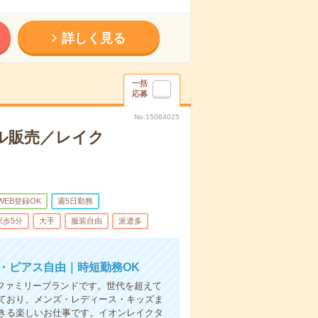
詳しく見る
一括
応募
No.15084025
ル販売／レイク
WEB登録OK
週5日勤務
駅歩5分
大手
服装自由
派遣多
ル・ピアス自由｜時短勤務OK
じみのファミリーブランドです。世代を超えて
ており、メンズ・レディース・キッズま
きる楽しいお仕事です。イオンレイクタ