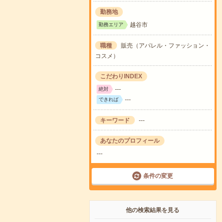
勤務地
越谷市
勤務エリア
職種
販売（アパレル・ファッション・
コスメ）
こだわりINDEX
---
絶対
---
できれば
キーワード
---
あなたのプロフィール
---
条件の変更
他の検索結果を見る