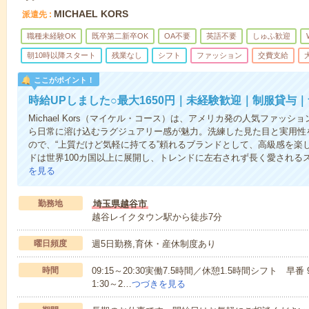
MICHAEL KORS
派遣先
職種未経験OK
既卒第二新卒OK
OA不要
英語不要
しゅふ歓迎
朝10時以降スタート
残業なし
シフト
ファッション
交費支給
ここがポイント！
時給UPしました○最大1650円｜未経験歓迎｜制服貸与
Michael Kors（マイケル・コース）は、アメリカ発の人気ファッ
ら日常に溶け込むラグジュアリー感が魅力。洗練した見た目と実用性
ので、“上質だけど気軽に持てる”頼れるブランドとして、高級感を楽
ドは世界100カ国以上に展開し、トレンドに左右されず長く愛される
を見る
勤務地
埼玉県越谷市
越谷レイクタウン駅から徒歩7分
曜日頻度
週5日勤務,育休・産休制度あり
時間
09:15～20:30実働7.5時間／休憩1.5時間シフト 早番 9:1
1:30～2…
つづきを見る