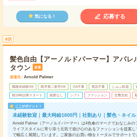
応募する
気になる！
未読
髪色自由【アーノルドパーマー】アパレ
タウン
派遣
Arnold Palmer
派遣先
職種未経験OK
既卒第二新卒OK
OA不要
英語不要
しゅふ歓迎
朝10時以降スタート
残業なし
シフト
ファッション
交費支給
ここがポイント！
未経験歓迎｜最大時給1600円｜社割あり｜髪色・ネイ
Arnold Palmer（アーノルドパーマー）は4色傘のマークでおな
ライフスタイルに寄り添う元気で遊び心のあるファッションを提案し
で幅広く展開しています。ご家族のお買い物をトータルでサポートで