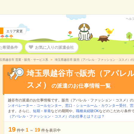
ヘル
エリア変更
た希望条件
お気に入りの派遣会社
玉県越谷市 営業・販売・サービス系
埼玉県越谷市 販売（アパレル・ファッション・コスメ）の
埼玉県越谷市
販売（アパレ
で
スメ）
の派遣のお仕事情報一覧
越谷市の派遣のお仕事情報です。販売（アパレル・ファッション・コスメ）の
ンオペレーター・コールセンター
、
窓口・ショールーム・カウンター受付
、
営
ます。さらに、
短期
・
単発
などの期間や、
職種未経験OK
などのこだわり条件
（アパレル・ファッション・コスメ）のお仕事とは？とは？
19
1
19
件中
～
件を表示中