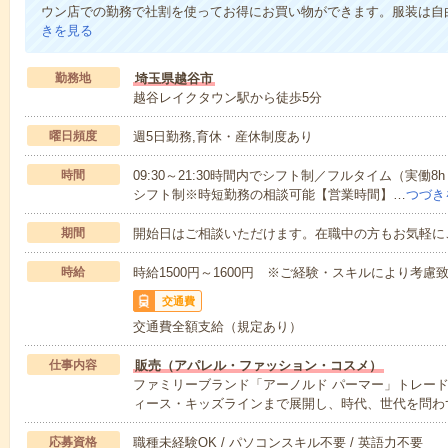
ウン店での勤務で社割を使ってお得にお買い物ができます。服装は自
きを見る
勤務地
埼玉県越谷市
越谷レイクタウン駅から徒歩5分
曜日頻度
週5日勤務,育休・産休制度あり
時間
09:30～21:30時間内でシフト制／フルタイム（実働
シフト制※時短勤務の相談可能【営業時間】…
つづき
期間
開始日はご相談いただけます。在職中の方もお気軽に
時給
時給1500円～1600円 ※ご経験・スキルにより考慮
交通費
交通費全額支給（規定あり）
仕事内容
販売（アパレル・ファッション・コスメ）
ファミリーブランド「アーノルド パーマー」トレー
ィース・キッズラインまで展開し、時代、世代を問わ
応募資格
職種未経験OK / パソコンスキル不要 / 英語力不要