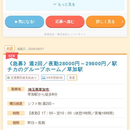
もっと見る
気になる!
応募へ進む
詳しく見る
派遣会社
株式会社ニッソーネット
未読
掲載日
2026/08/07
NEW
《急募》週2回／夜勤28000円～29800円／駅
チカのグループホーム／草加駅
交通費別途支給あり
WEB登録OK
派遣
埼玉県草加市
勤務地
草加駅から徒歩8分
シフト制 週2回～
曜日頻度
【夜勤】17：00～翌10：00（休憩1時間／実働16時間）
時間
即日～長期
期間