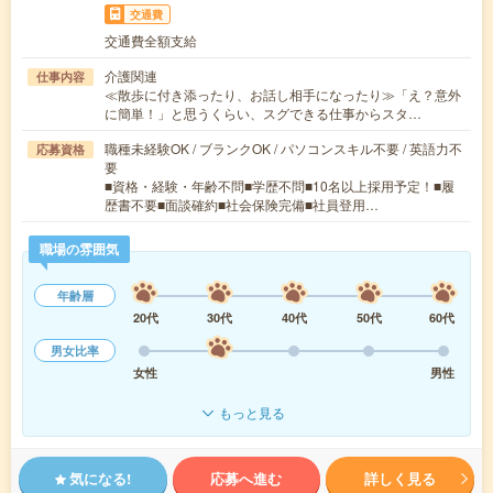
交通費
交通費全額支給
介護関連
仕事内容
≪散歩に付き添ったり、お話し相手になったり≫「え？意外
に簡単！」と思うくらい、スグできる仕事からスタ…
職種未経験OK / ブランクOK / パソコンスキル不要 / 英語力不
応募資格
要
■資格・経験・年齢不問■学歴不問■10名以上採用予定！■履
歴書不要■面談確約■社会保険完備■社員登用…
職場の雰囲気
年齢層
20代
30代
40代
50代
60代
男女比率
女性
男性
もっと見る
気になる!
応募へ進む
詳しく見る