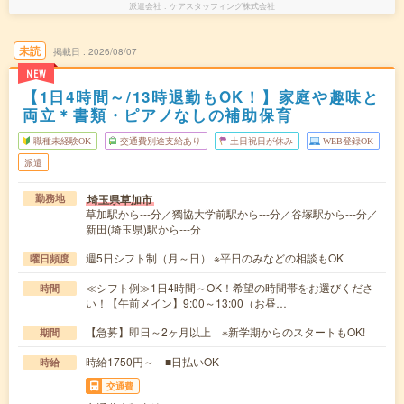
派遣会社
ケアスタッフィング株式会社
未読
掲載日
2026/08/07
NEW
【1日4時間～/13時退勤もOK！】家庭や趣味と
両立＊書類・ピアノなしの補助保育
職種未経験OK
交通費別途支給あり
土日祝日が休み
WEB登録OK
派遣
埼玉県草加市
勤務地
草加駅から---分／獨協大学前駅から---分／谷塚駅から---分／
新田(埼玉県)駅から---分
週5日シフト制（月～日） ※平日のみなどの相談もOK
曜日頻度
≪シフト例≫1日4時間～OK！希望の時間帯をお選びくださ
時間
い！【午前メイン】9:00～13:00（お昼…
【急募】即日～2ヶ月以上 ※新学期からのスタートもOK!
期間
時給1750円～ ■日払いOK
時給
交通費