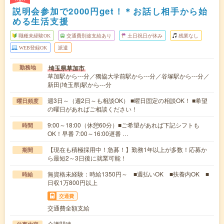
説明会参加で2000円get！＊お話し相手から始
める生活支援
職種未経験OK
交通費別途支給あり
土日祝日が休み
残業なし
WEB登録OK
派遣
埼玉県草加市
勤務地
草加駅から---分／獨協大学前駅から---分／谷塚駅から---分／
新田(埼玉県)駅から---分
週3日～（週2日～も相談OK） ■曜日固定の相談OK！ ■希望
曜日頻度
の曜日があればご相談ください！
9:00～18:00（休憩60分）■ご希望があれば下記シフトも
時間
OK！早番 7:00～16:00遅番 …
【現在も積極採用中！急募！】勤務1年以上が多数！応募か
期間
ら最短2～3日後に就業可能！
無資格未経験：時給1350円～ ■週払いOK ■扶養内OK ■
時給
日収1万800円以上
交通費
交通費全額支給
介護関連