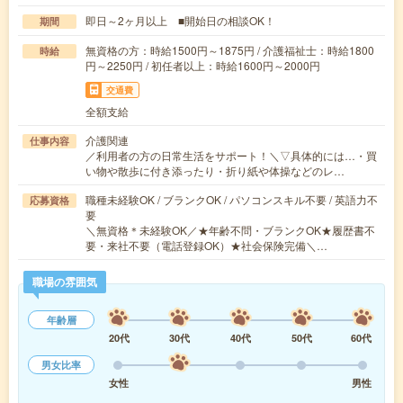
即日～2ヶ月以上 ■開始日の相談OK！
期間
無資格の方：時給1500円～1875円 / 介護福祉士：時給1800
時給
円～2250円 / 初任者以上：時給1600円～2000円
交通費
全額支給
介護関連
仕事内容
／利用者の方の日常生活をサポート！＼▽具体的には…・買
い物や散歩に付き添ったり・折り紙や体操などのレ…
職種未経験OK / ブランクOK / パソコンスキル不要 / 英語力不
応募資格
要
＼無資格＊未経験OK／★年齢不問・ブランクOK★履歴書不
要・来社不要（電話登録OK）★社会保険完備＼…
職場の雰囲気
年齢層
20代
30代
40代
50代
60代
男女比率
女性
男性