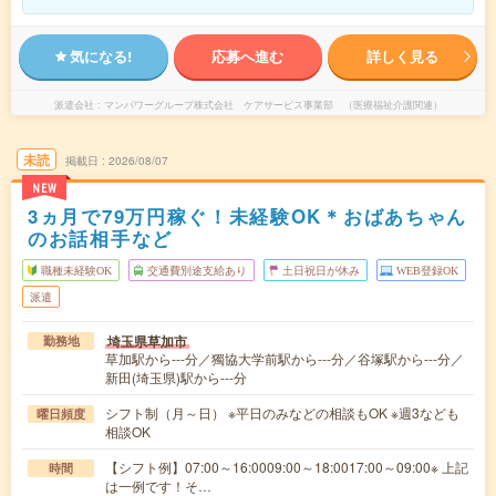
気になる!
応募へ進む
詳しく見る
派遣会社
マンパワーグループ株式会社 ケアサービス事業部 （医療福祉介護関連）
未読
掲載日
2026/08/07
NEW
3ヵ月で79万円稼ぐ！未経験OK＊おばあちゃん
のお話相手など
職種未経験OK
交通費別途支給あり
土日祝日が休み
WEB登録OK
派遣
埼玉県草加市
勤務地
草加駅から---分／獨協大学前駅から---分／谷塚駅から---分／
新田(埼玉県)駅から---分
シフト制（月～日） ※平日のみなどの相談もOK ※週3なども
曜日頻度
相談OK
【シフト例】07:00～16:0009:00～18:0017:00～09:00※ 上記
時間
は一例です！そ…