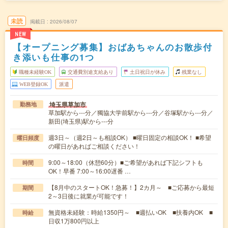
未読
掲載日
2026/08/07
NEW
【オープニング募集】おばあちゃんのお散歩付
き添いも仕事の1つ
職種未経験OK
交通費別途支給あり
土日祝日が休み
残業なし
WEB登録OK
派遣
埼玉県草加市
勤務地
草加駅から---分／獨協大学前駅から---分／谷塚駅から---分／
新田(埼玉県)駅から---分
週3日～（週2日～も相談OK） ■曜日固定の相談OK！ ■希望
曜日頻度
の曜日があればご相談ください！
9:00～18:00（休憩60分）■ご希望があれば下記シフトも
時間
OK！早番 7:00～16:00遅番 …
【8月中のスタートOK！急募！】2カ月～ ■ご応募から最短
期間
2～3日後に就業が可能です！
無資格未経験：時給1350円～ ■週払いOK ■扶養内OK ■
時給
日収1万800円以上