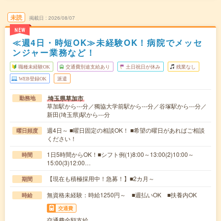
未読
掲載日
2026/08/07
NEW
≪週4日・時短OK≫未経験OK！病院でメッセ
ンジャー業務など！
職種未経験OK
交通費別途支給あり
土日祝日が休み
残業なし
WEB登録OK
派遣
埼玉県草加市
勤務地
草加駅から---分／獨協大学前駅から---分／谷塚駅から---分／
新田(埼玉県)駅から---分
週4日～ ■曜日固定の相談OK！ ■希望の曜日があればご相談
曜日頻度
ください！
1日5時間からOK！■シフト例(1)8:00～13:00(2)10:00～
時間
15:00(3)12:00…
【現在も積極採用中！急募！】■2カ月～
期間
無資格未経験：時給1250円～ ■週払いOK ■扶養内OK
時給
交通費
交通費全額支給