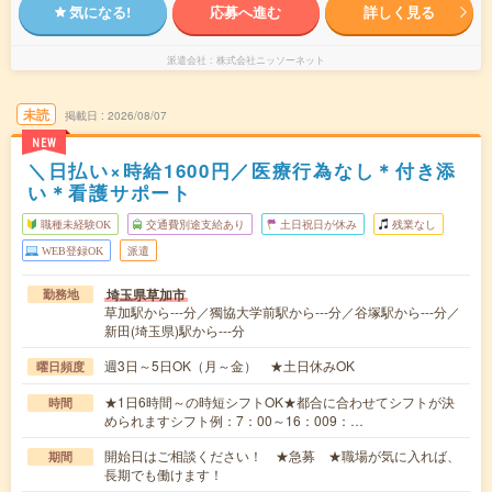
気になる!
応募へ進む
詳しく見る
派遣会社
株式会社ニッソーネット
未読
掲載日
2026/08/07
NEW
＼日払い×時給1600円／医療行為なし＊付き添
い＊看護サポート
職種未経験OK
交通費別途支給あり
土日祝日が休み
残業なし
WEB登録OK
派遣
埼玉県草加市
勤務地
草加駅から---分／獨協大学前駅から---分／谷塚駅から---分／
新田(埼玉県)駅から---分
週3日～5日OK（月～金） ★土日休みOK
曜日頻度
★1日6時間～の時短シフトOK★都合に合わせてシフトが決
時間
められますシフト例：7：00～16：009：…
開始日はご相談ください！ ★急募 ★職場が気に入れば、
期間
長期でも働けます！