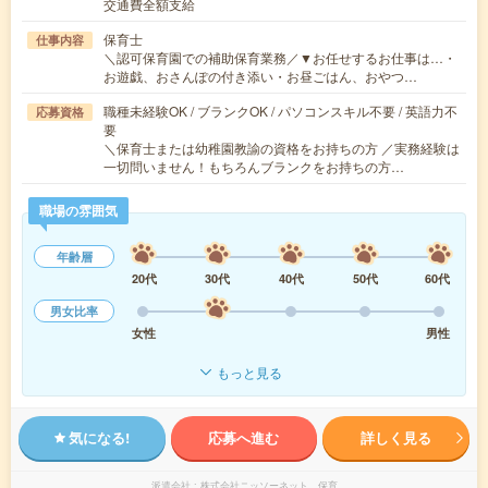
交通費全額支給
保育士
仕事内容
＼認可保育園での補助保育業務／▼お任せするお仕事は…・
お遊戯、おさんぽの付き添い・お昼ごはん、おやつ…
職種未経験OK / ブランクOK / パソコンスキル不要 / 英語力不
応募資格
要
＼保育士または幼稚園教諭の資格をお持ちの方 ／実務経験は
一切問いません！もちろんブランクをお持ちの方…
職場の雰囲気
年齢層
20代
30代
40代
50代
60代
男女比率
女性
男性
もっと見る
気になる!
応募へ進む
詳しく見る
派遣会社
株式会社ニッソーネット 保育