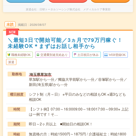
派遣会社
日研トータルソーシング株式会社 メディカルケア事業部
未読
掲載日
2026/08/07
NEW
＼最短3日で開始可能／3ヵ月で79万円稼ぐ！
未経験OK＊まずはお話し相手から
職種未経験OK
交通費別途支給あり
土日祝日が休み
WEB登録OK
派遣
埼玉県草加市
勤務地
草加駅から---分／獨協大学前駅から---分／谷塚駅から---分／
新田(埼玉県)駅から---分
シフト制（月～日） ※平日のみなどの相談もOK ※週3なども
曜日頻度
相談OK
【シフト例】07:00～16:0009:00～18:0017:00～09:00※ 上記
時間
は一例です！そ…
即日～2ヶ月以上 ■開始日の相談OK！
期間
無資格の方：時給1500円～1875円 / 介護福祉士：時給1800
時給