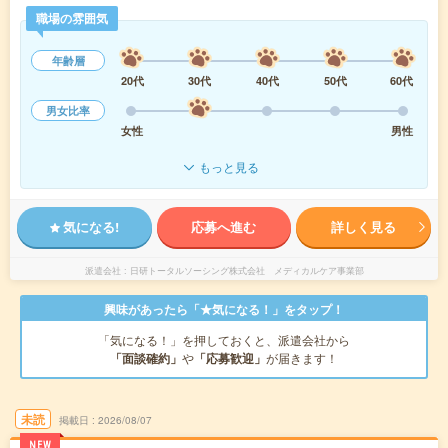
職場の雰囲気
年齢層
20代
30代
40代
50代
60代
男女比率
女性
男性
もっと見る
気になる!
応募へ進む
詳しく見る
派遣会社
日研トータルソーシング株式会社 メディカルケア事業部
興味があったら「★気になる！」をタップ！
「気になる！」を押しておくと、派遣会社から
「面談確約」
や
「応募歓迎」
が届きます！
未読
掲載日
2026/08/07
NEW