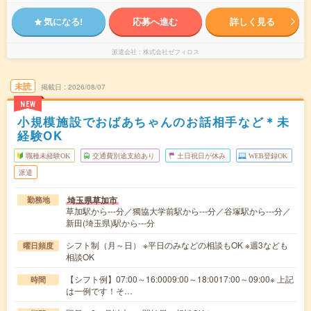
気になる!
応募へ進む
詳しく見る
派遣会社
株式会社ゼフィロス
未読
掲載日
2026/08/07
NEW
小規模施設でおばあちゃんのお話相手など＊未
経験OK
職種未経験OK
交通費別途支給あり
土日祝日が休み
WEB登録OK
派遣
埼玉県草加市
勤務地
草加駅から---分／獨協大学前駅から---分／谷塚駅から---分／
新田(埼玉県)駅から---分
シフト制（月～日） ※平日のみなどの相談もOK ※週3なども
曜日頻度
相談OK
【シフト例】07:00～16:0009:00～18:0017:00～09:00※ 上記
時間
は一例です！そ…