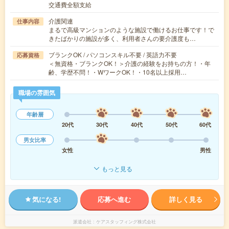
交通費全額支給
介護関連
仕事内容
まるで高級マンションのような施設で働けるお仕事です！で
きたばかりの施設が多く、利用者さんの要介護度も…
ブランクOK / パソコンスキル不要 / 英語力不要
応募資格
＜無資格・ブランクOK！＞介護の経験をお持ちの方！・年
齢、学歴不問！・WワークOK！・10名以上採用…
職場の雰囲気
年齢層
20代
30代
40代
50代
60代
男女比率
女性
男性
もっと見る
気になる!
応募へ進む
詳しく見る
派遣会社
ケアスタッフィング株式会社