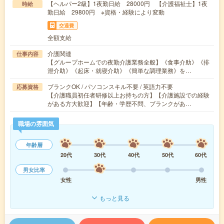
【ヘルパー2級】1夜勤日給 28000円 【介護福祉士】1夜
時給
勤日給 29800円 ※資格・経験により変動
交通費
全額支給
介護関連
仕事内容
【グループホームでの夜勤介護業務全般】《食事介助》《排
泄介助》《起床・就寝介助》《簡単な調理業務》を…
ブランクOK / パソコンスキル不要 / 英語力不要
応募資格
【介護職員初任者研修以上お持ちの方】【介護施設での経験
がある方大歓迎】【年齢・学歴不問、ブランクがあ…
職場の雰囲気
年齢層
20代
30代
40代
50代
60代
男女比率
女性
男性
もっと見る