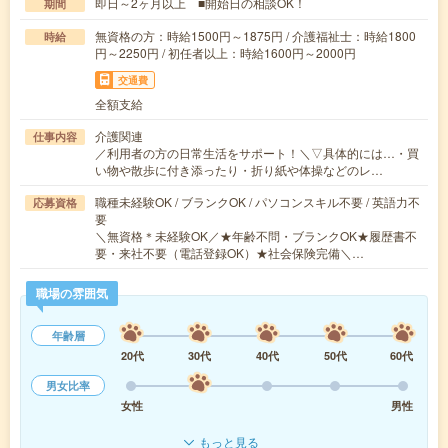
即日～2ヶ月以上 ■開始日の相談OK！
期間
無資格の方：時給1500円～1875円 / 介護福祉士：時給1800
時給
円～2250円 / 初任者以上：時給1600円～2000円
交通費
全額支給
介護関連
仕事内容
／利用者の方の日常生活をサポート！＼▽具体的には…・買
い物や散歩に付き添ったり・折り紙や体操などのレ…
職種未経験OK / ブランクOK / パソコンスキル不要 / 英語力不
応募資格
要
＼無資格＊未経験OK／★年齢不問・ブランクOK★履歴書不
要・来社不要（電話登録OK）★社会保険完備＼…
職場の雰囲気
年齢層
20代
30代
40代
50代
60代
男女比率
女性
男性
もっと見る