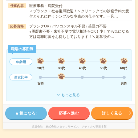
医療事務・病院受付
仕事内容
＜ブランク・社会復帰歓迎！＞クリニックでの診察予約の受
付とそれに伴うシンプルな事務のお仕事です。ー具…
ブランクOK / パソコンスキル不要 / 英語力不要
応募資格
※履歴書不要・来社不要で電話相談もOK！少しでも気になる
方は是非応募をお待ちしております！＼応募後の…
職場の雰囲気
年齢層
20代
30代
40代
50代
60代
男女比率
女性
男性
もっと見る
気になる!
応募へ進む
詳しく見る
派遣会社
株式会社スタッフサービス メディカル事業本部