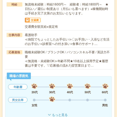
無資格未経験：時給1600円～ 経験者：時給1800円～ ★
時給
日払い／週払い制度あり（月払いも選べます）※稼働開始時
は手続き完了次第のお支払いとなります。
交通費
交通費全額支給※規定有
看護助手
仕事内容
≪病院でちょっとしたお手伝い≫〇お手洗い・入浴など生活
のお手伝い○診察室への付き添い○食事のサポート…
職種未経験OK / ブランクOK / パソコンスキル不要 / 英語力不
応募資格
要
≪無資格・未経験OK≫年齢不問★10名以上採用予定★履歴
書は不要です。▽応募後の流れ1)翌営業日まで…
職場の雰囲気
年齢層
20代
30代
40代
50代
60代
男女比率
女性
男性
もっと見る