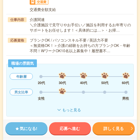
交通費
交通費全額支給
介護関連
仕事内容
＼介護施設で見守りやお手伝い／施設を利用するお年寄りの
サポートをお任せします！＜具体的には…＞・お掃…
ブランクOK / パソコンスキル不要 / 英語力不要
応募資格
＜無資格OK！＞介護の経験をお持ちの方ブランクOK・年齢
不問！WワークOK10名以上募集中！履歴書不…
職場の雰囲気
年齢層
20代
30代
40代
50代
60代
男女比率
女性
男性
もっと見る
気になる!
応募へ進む
詳しく見る