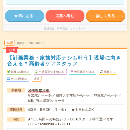
気になる!
応募へ進む
詳しく見る
派遣会社
株式会社ニッソーネット
未読
掲載日
2026/08/07
NEW
【計画業務・家族対応ナシも叶う】現場に向き
合える＊高齢者ケアスタッフ
職種未経験OK
交通費別途支給あり
土日祝日が休み
残業なし
WEB登録OK
派遣
埼玉県草加市
勤務地
草加駅から---分／獨協大学前駅から---分／谷塚駅から---分／
新田(埼玉県)駅から---分
週3日～5日OK（月～金） ★土日休みOK
曜日頻度
★1日6時間～の時短シフトOK★スタート時間選べます！
時間
7:00～16:009:00～17:0011:…