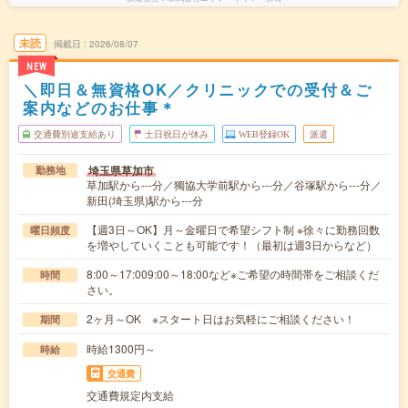
未読
掲載日
2026/08/07
NEW
＼即日＆無資格OK／クリニックでの受付＆ご
案内などのお仕事＊
交通費別途支給あり
土日祝日が休み
WEB登録OK
派遣
埼玉県草加市
勤務地
草加駅から---分／獨協大学前駅から---分／谷塚駅から---分／
新田(埼玉県)駅から---分
【週3日～OK】月～金曜日で希望シフト制 ※徐々に勤務回数
曜日頻度
を増やしていくことも可能です！（最初は週3日からなど）
8:00～17:009:00～18:00など※ご希望の時間帯をご相談くだ
時間
さい。
2ヶ月～OK ※スタート日はお気軽にご相談ください！
期間
時給1300円～
時給
交通費
交通費規定内支給