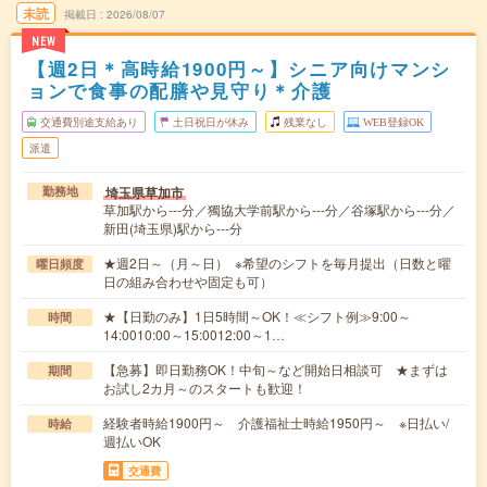
未読
掲載日
2026/08/07
NEW
【週2日＊高時給1900円～】シニア向けマンシ
ョンで食事の配膳や見守り＊介護
交通費別途支給あり
土日祝日が休み
残業なし
WEB登録OK
派遣
埼玉県草加市
勤務地
草加駅から---分／獨協大学前駅から---分／谷塚駅から---分／
新田(埼玉県)駅から---分
★週2日～（月～日） ※希望のシフトを毎月提出（日数と曜
曜日頻度
日の組み合わせや固定も可）
★【日勤のみ】1日5時間～OK！≪シフト例≫9:00～
時間
14:0010:00～15:0012:00～1…
【急募】即日勤務OK！中旬～など開始日相談可 ★まずは
期間
お試し2カ月～のスタートも歓迎！
経験者時給1900円～ 介護福祉士時給1950円～ ※日払い/
時給
週払いOK
交通費