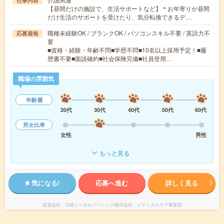
仕事内容
【昼間だけの施設で、生活サポートなど】＊お年寄りが昼間
だけ生活のサポートを受けたり、気分転換できるデ…
職種未経験OK / ブランクOK / パソコンスキル不要 / 英語力不
応募資格
要
■資格・経験・年齢不問■学歴不問■10名以上採用予定！■履
歴書不要■面談確約■社会保険完備■社員登用…
職場の雰囲気
年齢層
20代
30代
40代
50代
60代
男女比率
女性
男性
もっと見る
気になる!
応募へ進む
詳しく見る
派遣会社
日研トータルソーシング株式会社 メディカルケア事業部