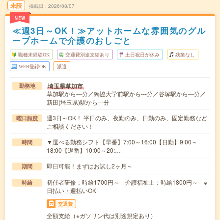
未読
掲載日
2026/08/07
NEW
≪週3日～OK！≫アットホームな雰囲気のグル
ープホームで介護のおしごと
職種未経験OK
交通費別途支給あり
土日祝日が休み
残業なし
WEB登録OK
派遣
埼玉県草加市
勤務地
草加駅から---分／獨協大学前駅から---分／谷塚駅から---分／
新田(埼玉県)駅から---分
週3日～OK！ 平日のみ、夜勤のみ、日勤のみ、固定勤務など
曜日頻度
ご相談ください！
▼選べる勤務シフト【早番】7:00～16:00【日勤】9:00～
時間
18:00【遅番】10:00～20:…
即日可能！まずはお試し2ヶ月～
期間
初任者研修：時給1700円～ 介護福祉士：時給1800円～ ※
時給
日払い・週払いOK
交通費
全額支給（※ガソリン代は別途規定あり）