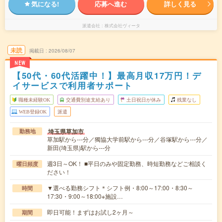
気になる!
応募へ進む
詳しく見る
派遣会社
株式会社ヴィータ
未読
掲載日
2026/08/07
NEW
【50代・60代活躍中！】最高月収17万円！デ
イサービスで利用者サポート
職種未経験OK
交通費別途支給あり
土日祝日が休み
残業なし
WEB登録OK
派遣
埼玉県草加市
勤務地
草加駅から---分／獨協大学前駅から---分／谷塚駅から---分／
新田(埼玉県)駅から---分
週3日～OK！ ■平日のみや固定勤務、時短勤務などご相談く
曜日頻度
ださい！
▼選べる勤務シフト＊シフト例・8:00～17:00・8:30～
時間
17:30・9:00～18:00※施設…
即日可能！まずはお試し2ヶ月～
期間