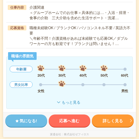
介護関連
仕事内容
＜グループホームでのお仕事＞具体的には…・入浴・排泄・
食事の介助 三大介助を含めた生活サポート・洗濯…
職種未経験OK / ブランクOK / パソコンスキル不要 / 英語力不
応募資格
要
＼年齢不問！介護資格があれば未経験でも応募OK／ダブル
ワーカーの方も歓迎です！ブランクは問いません！…
職場の雰囲気
年齢層
20代
30代
40代
50代
60代
男女比率
女性
男性
もっと見る
気になる!
応募へ進む
詳しく見る
派遣会社
株式会社ゼフィロス