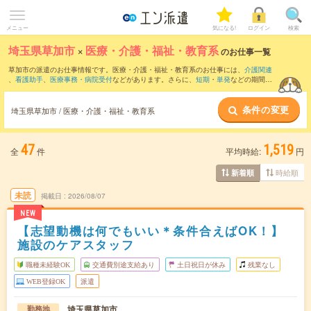
メニュー
気になる!
ログイン
検索
埼玉県草加市
×
医療・介護・福祉・教育系
のお仕事一覧
草加市の派遣のお仕事情報です。医療・介護・福祉・教育系のお仕事には、
介護関連
、
看護助手
、
医療事務・病院受付
などがあります。さらに、
短期
・
単発
などの期間
や、
職種未経験OK
などのこだわり条件で絞り込んでいただけます。
条件の変更
埼玉県草加市 / 医療・介護・福祉・教育系
47
1,519
全
件
平均時給:
円
時給順
新着順
未読
掲載日
2026/08/07
NEW
【志望動機は何でもいい＊条件合えばOK！】
施設のケアスタッフ
職種未経験OK
交通費別途支給あり
土日祝日が休み
残業なし
WEB登録OK
派遣
埼玉県草加市
勤務地