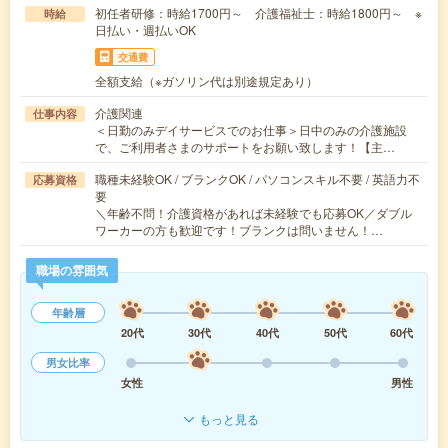
初任者研修：時給1700円～ 介護福祉士：時給1800円～ ※
時給
日払い・週払いOK
交通費
全額支給（※ガソリン代は別途規定あり）
介護関連
仕事内容
＜日勤のみデイサービスでのお仕事＞日中のみの介護施設
で、ご利用者さまのサポートをお願い致します！【主…
職種未経験OK / ブランクOK / パソコンスキル不要 / 英語力不
応募資格
要
＼年齢不問！介護資格があれば未経験でも応募OK／ダブル
ワーカーの方も歓迎です！ブランクは問いません！…
職場の雰囲気
年齢層
20代
30代
40代
50代
60代
男女比率
女性
男性
もっと見る