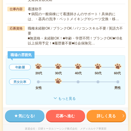
看護助手
仕事内容
▼病院の一般病棟にて看護師さんのサポート！具体的に
は、・器具の洗浄・ベットメイキングやシーツ交換・移…
職種未経験OK / ブランクOK / パソコンスキル不要 / 英語力不
応募資格
要
■無資格・未経験OK！■年齢・学歴不問！ブランクOK!■10名
以上採用予定！■履歴書不要■社会保険完…
職場の雰囲気
年齢層
20代
30代
40代
50代
60代
男女比率
女性
男性
もっと見る
気になる!
応募へ進む
詳しく見る
派遣会社
日研トータルソーシング株式会社 メディカルケア事業部