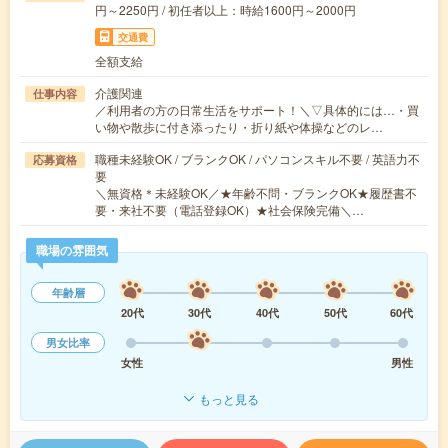
円～2250円 / 初任者以上：時給1600円～2000円
交通費
全額支給
介護関連
仕事内容
／利用者の方の日常生活をサポート！＼▽具体的には…・買
い物や散歩に付き添ったり・折り紙や体操などのレ…
職種未経験OK / ブランクOK / パソコンスキル不要 / 英語力不
応募資格
要
＼無資格＊未経験OK／★年齢不問・ブランクOK★履歴書不
要・来社不要（電話登録OK）★社会保険完備＼…
職場の雰囲気
年齢層
20代
30代
40代
50代
60代
男女比率
女性
男性
もっと見る