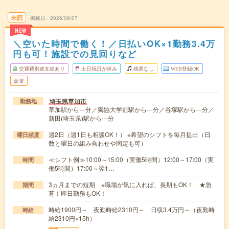
未読
掲載日
2026/08/07
NEW
＼空いた時間で働く！／日払いOK×1勤務3.4万
円も可！施設での見回りなど
交通費別途支給あり
土日祝日が休み
残業なし
WEB登録OK
派遣
埼玉県草加市
勤務地
草加駅から---分／獨協大学前駅から---分／谷塚駅から---分／
新田(埼玉県)駅から---分
週2日（週1日も相談OK！） ※希望のシフトを毎月提出（日
曜日頻度
数と曜日の組み合わせや固定も可）
≪シフト例≫10:00～15:00（実働5時間）12:00～17:00（実
時間
働5時間）17:00～翌1…
3ヵ月までの短期 ※職場が気に入れば、長期もOK！ ★急
期間
募！即日勤務もOK！
時給1900円～ 夜勤時給2310円～ 日収3.4万円～（夜勤時
時給
給2310円×15h）