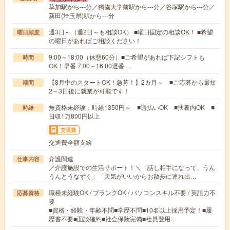
草加駅から---分／獨協大学前駅から---分／谷塚駅から---分／
新田(埼玉県)駅から---分
週3日～（週2日～も相談OK） ■曜日固定の相談OK！ ■希望
曜日頻度
の曜日があればご相談ください！
9:00～18:00（休憩60分）■ご希望があれば下記シフトも
時間
OK！早番 7:00～16:00遅番 …
【8月中のスタートOK！急募！】2カ月～ ■ご応募から最短
期間
2～3日後に就業が可能です！
無資格未経験：時給1350円～ ■週払いOK ■扶養内OK ■
時給
日収1万800円以上
交通費
交通費全額支給
介護関連
仕事内容
／介護施設での生活サポート！＼「話し相手になって、うん
うんとうなずく」「天気がいいからお散歩に連れ出…
職種未経験OK / ブランクOK / パソコンスキル不要 / 英語力不
応募資格
要
■資格・経験・年齢不問■学歴不問■10名以上採用予定！■履
歴書不要■面談確約■社会保険完備■社員登用…