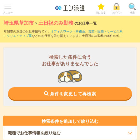
メニュー
気になる!
ログイン
検索
埼玉県草加市
×
土日祝のみ勤務
のお仕事一覧
草加市の派遣のお仕事情報です。
オフィスワーク・事務系
、
営業・販売・サービス系
、
クリエイティブ系
などのお仕事を取り揃えています。土日祝のみ勤務の条件の他
に、
交通費別途支給あり
、
職種未経験OK
、
友だちと一緒の応募OK
などのこだわり条
件も取り揃えています。
検索した条件に合う
お仕事がありませんでした
条件を変更して再検索
検索条件を追加して絞り込む
職種
でお仕事情報を絞り込む