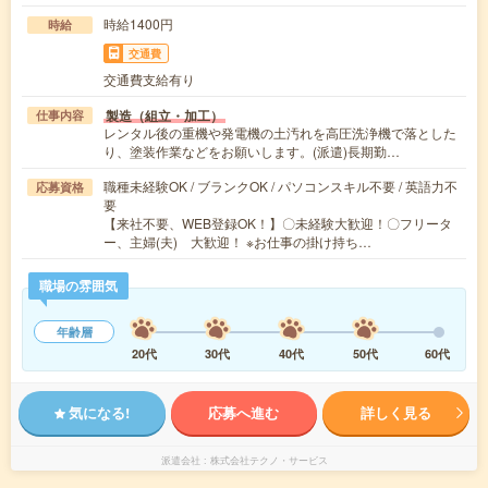
時給1400円
時給
交通費
交通費支給有り
製造（組立・加工）
仕事内容
レンタル後の重機や発電機の土汚れを高圧洗浄機で落とした
り、塗装作業などをお願いします。(派遣)長期勤…
職種未経験OK / ブランクOK / パソコンスキル不要 / 英語力不
応募資格
要
【来社不要、WEB登録OK！】〇未経験大歓迎！〇フリータ
ー、主婦(夫) 大歓迎！ ※お仕事の掛け持ち…
職場の雰囲気
年齢層
20代
30代
40代
50代
60代
気になる!
応募へ進む
詳しく見る
派遣会社
株式会社テクノ・サービス