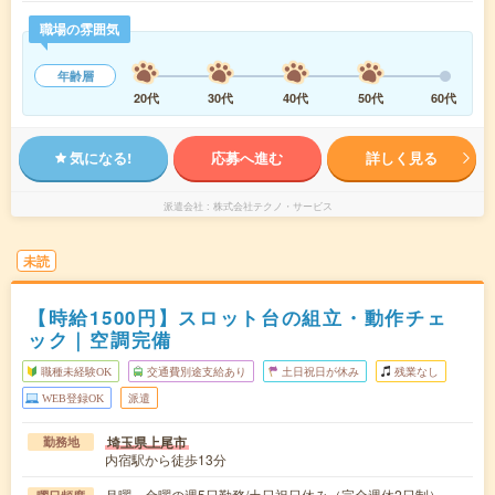
職場の雰囲気
年齢層
20代
30代
40代
50代
60代
気になる!
応募へ進む
詳しく見る
派遣会社
株式会社テクノ・サービス
未読
【時給1500円】スロット台の組立・動作チェ
ック｜空調完備
職種未経験OK
交通費別途支給あり
土日祝日が休み
残業なし
WEB登録OK
派遣
埼玉県上尾市
勤務地
内宿駅から徒歩13分
月曜～金曜の週5日勤務/土日祝日休み（完全週休2日制）