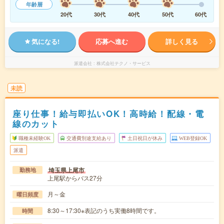
年齢層
20代
30代
40代
50代
60代
気になる!
応募へ進む
詳しく見る
派遣会社
株式会社テクノ・サービス
未読
座り仕事！給与即払いOK！高時給！配線・電
線のカット
職種未経験OK
交通費別途支給あり
土日祝日が休み
WEB登録OK
派遣
埼玉県上尾市
勤務地
上尾駅からバス27分
月～金
曜日頻度
8:30～17:30※表記のうち実働8時間です。
時間