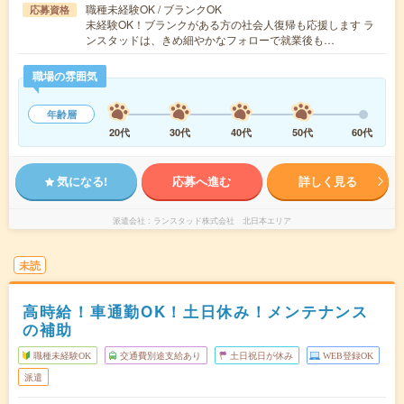
職種未経験OK / ブランクOK
応募資格
未経験OK！ブランクがある方の社会人復帰も応援します ラ
ンスタッドは、きめ細やかなフォローで就業後も…
職場の雰囲気
年齢層
20代
30代
40代
50代
60代
気になる!
応募へ進む
詳しく見る
派遣会社
ランスタッド株式会社 北日本エリア
未読
高時給！車通勤OK！土日休み！メンテナンス
の補助
職種未経験OK
交通費別途支給あり
土日祝日が休み
WEB登録OK
派遣