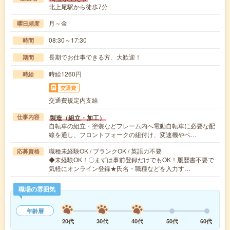
北上尾駅から徒歩7分
月～金
曜日頻度
08:30～17:30
時間
長期でお仕事できる方、大歓迎！
期間
時給1260円
時給
交通費
交通費規定内支給
製造（組立・加工）
仕事内容
自転車の組立・塗装などフレーム内へ電動自転車に必要な配
線を通し、フロントフォークの組付け、変速機やペ…
職種未経験OK / ブランクOK / 英語力不要
応募資格
◆未経験OK！〇まずは事前登録だけでもOK！履歴書不要で
気軽にオンライン登録★氏名・職種などを入力す…
職場の雰囲気
年齢層
20代
30代
40代
50代
60代