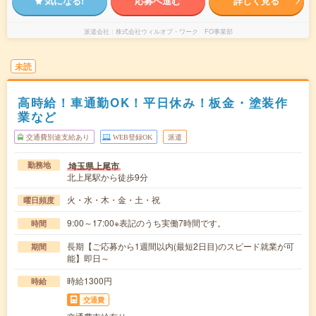
気になる!
応募へ進む
詳しく見る
派遣会社
株式会社ウィルオブ・ワーク FO事業部
未読
高時給！車通勤OK！平日休み！板金・塗装作
業など
交通費別途支給あり
WEB登録OK
派遣
埼玉県上尾市
勤務地
北上尾駅から徒歩9分
火・水・木・金・土・祝
曜日頻度
9:00～17:00※表記のうち実働7時間です。
時間
長期【ご応募から1週間以内(最短2日目)のスピード就業が可
期間
能】即日～
時給1300円
時給
交通費