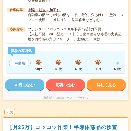
交通費支給有り
製造（組立・加工）
仕事内容
自動車の板金（金属の板を曲げ、接合、穴あけ） ・塗装（ス
プレー使用） ・修理補助 ・洗車作業などをお…
ブランクOK / パソコンスキル不要 / 英語力不要
応募資格
【来社不要、WEB登録OK！】〇自動車整備や修理の実務経
験をお持ちの方〇フリーター、主婦(夫) 大歓…
職場の雰囲気
年齢層
20代
30代
40代
50代
60代
気になる!
応募へ進む
詳しく見る
派遣会社
株式会社テクノ・サービス
未読
【月25万】コツコツ作業！半導体部品の検査｜