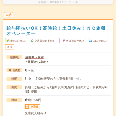
派遣会社
株式会社テクノ・サービス
未読
給与即払いOK！高時給！土日休み！ＮＣ旋盤
オペレーター
職種未経験OK
交通費別途支給あり
土日祝日が休み
WEB登録OK
派遣
埼玉県上尾市
勤務地
上尾駅から車8分
月～金
曜日頻度
8:10～17:00※表記のうち実働8時間です。
時間
長期【ご応募から1週間以内(最短2日目)のスピード就業が可
期間
能】即日～
時給1300円
時給
交通費
交通費支給有り