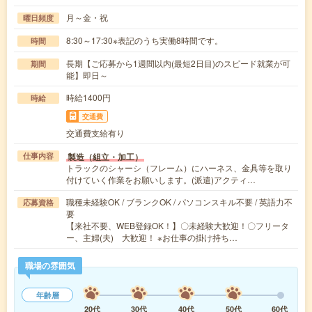
月～金・祝
曜日頻度
8:30～17:30※表記のうち実働8時間です。
時間
長期【ご応募から1週間以内(最短2日目)のスピード就業が可
期間
能】即日～
時給1400円
時給
交通費
交通費支給有り
製造（組立・加工）
仕事内容
トラックのシャーシ（フレーム）にハーネス、金具等を取り
付けていく作業をお願いします。(派遣)アクティ…
職種未経験OK / ブランクOK / パソコンスキル不要 / 英語力不
応募資格
要
【来社不要、WEB登録OK！】〇未経験大歓迎！〇フリータ
ー、主婦(夫) 大歓迎！ ※お仕事の掛け持ち…
職場の雰囲気
年齢層
20代
30代
40代
50代
60代