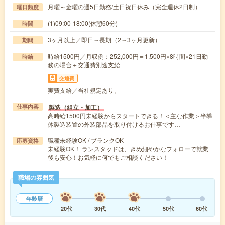
月曜～金曜の週5日勤務/土日祝日休み（完全週休2日制）
曜日頻度
(1)09:00-18:00(休憩60分)
時間
3ヶ月以上／即日～長期（2～3ヶ月更新）
期間
時給1500円／月収例：252,000円＝1,500円×8時間×21日勤
時給
務の場合＋交通費別途支給
交通費
実費支給／当社規定あり。
製造（組立・加工）
仕事内容
高時給1500円未経験からスタートできる！＜主な作業＞半導
体製造装置の外装部品を取り付けるお仕事です…
職種未経験OK / ブランクOK
応募資格
未経験OK！ ランスタッドは、きめ細やかなフォローで就業
後も安心！お気軽に何でもご相談ください！
職場の雰囲気
年齢層
20代
30代
40代
50代
60代