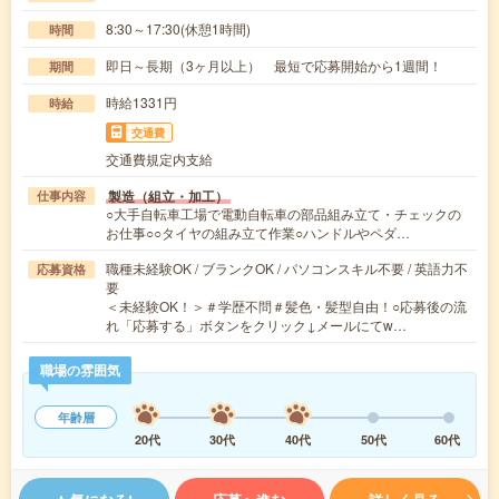
8:30～17:30(休憩1時間)
時間
即日～長期（3ヶ月以上） 最短で応募開始から1週間！
期間
時給1331円
時給
交通費
交通費規定内支給
製造（組立・加工）
仕事内容
○大手自転車工場で電動自転車の部品組み立て・チェックの
お仕事○○タイヤの組み立て作業○ハンドルやペダ…
職種未経験OK / ブランクOK / パソコンスキル不要 / 英語力不
応募資格
要
＜未経験OK！＞＃学歴不問＃髪色・髪型自由！○応募後の流
れ「応募する」ボタンをクリック↓メールにてw…
職場の雰囲気
年齢層
20代
30代
40代
50代
60代