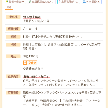
職種未経験OK
交通費別途支給あり
土日祝日が休み
WEB登録OK
派遣
埼玉県上尾市
勤務地
上尾駅から徒歩18分
月～金・祝
曜日頻度
8:30～17:30※表記のうち実働7時間40分です。
時間
長期【ご応募から1週間以内(最短2日目)のスピード就業が可
期間
能】即日～
時給1300円
時給
交通費
交通費支給有り
製造（組立・加工）
仕事内容
住宅の門柱やプランターの製造としてセメントを型枠に投
入、型枠から外して形を整える、パレットに載せる作…
職種未経験OK / ブランクOK / パソコンスキル不要 / 英語力不
応募資格
要
【来社不要、WEB登録OK！】〇未経験大歓迎！〇フリータ
ー、主婦(夫) 大歓迎！ ※お仕事の掛け持ち…