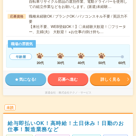
自転車リサイクル部品の選別作業、電動ドライバーを使用し
ての組立作業などをお願いします。(派遣)未経験…
職種未経験OK / ブランクOK / パソコンスキル不要 / 英語力不
応募資格
要
【来社不要、WEB登録OK！】〇未経験大歓迎！〇フリータ
ー、主婦(夫) 大歓迎！ ※お仕事の掛け持ち…
職場の雰囲気
年齢層
20代
30代
40代
50代
60代
気になる!
応募へ進む
詳しく見る
派遣会社
株式会社テクノ・サービス
未読
給与即払いOK！高時給！土日休み！日勤のお
仕事！製造業務など