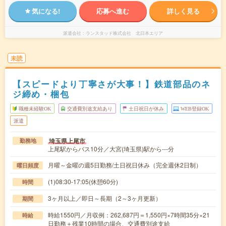
気になる!
応募へ進む
詳しく見る
派遣会社
ランスタッド株式会社 北日本エリア
未読
【スピードより丁寧さが大事！】鉄道部品のネ
ジ締め・梱包
職種未経験OK
交通費別途支給あり
土日祝日が休み
WEB登録OK
派遣
埼玉県上尾市
勤務地
上尾駅からバス10分／大宮(埼玉県)駅から---分
月曜～金曜の週5日勤務/土日祝日休み（完全週休2日制）
曜日頻度
(1)08:30-17:05(休憩60分)
時間
3ヶ月以上／即日～長期（2～3ヶ月更新）
期間
時給1550円／月収例：262,687円＝1,550円×7時間35分×21
時給
日勤務＋残業10時間の場合、交通費別途支給