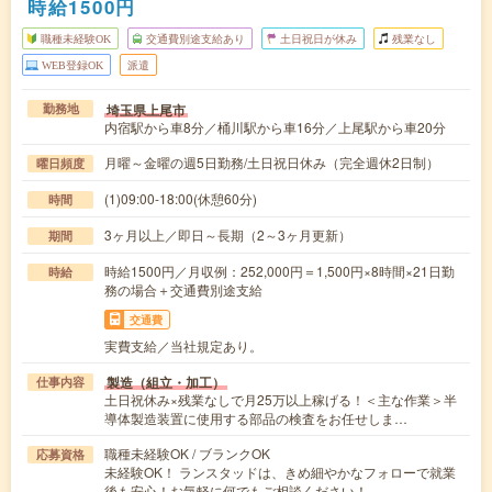
時給1500円
職種未経験OK
交通費別途支給あり
土日祝日が休み
残業なし
WEB登録OK
派遣
埼玉県上尾市
勤務地
内宿駅から車8分／桶川駅から車16分／上尾駅から車20分
月曜～金曜の週5日勤務/土日祝日休み（完全週休2日制）
曜日頻度
(1)09:00-18:00(休憩60分)
時間
3ヶ月以上／即日～長期（2～3ヶ月更新）
期間
時給1500円／月収例：252,000円＝1,500円×8時間×21日勤
時給
務の場合＋交通費別途支給
交通費
実費支給／当社規定あり。
製造（組立・加工）
仕事内容
土日祝休み×残業なしで月25万以上稼げる！＜主な作業＞半
導体製造装置に使用する部品の検査をお任せしま…
職種未経験OK / ブランクOK
応募資格
未経験OK！ ランスタッドは、きめ細やかなフォローで就業
後も安心！お気軽に何でもご相談ください！