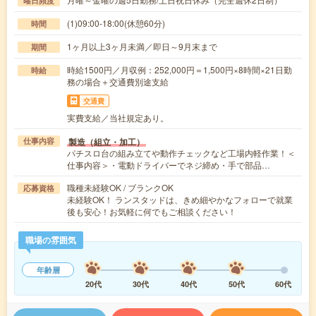
曜日頻度
(1)09:00-18:00(休憩60分)
時間
1ヶ月以上3ヶ月未満／即日～9月末まで
期間
時給1500円／月収例：252,000円＝1,500円×8時間×21日勤
時給
務の場合＋交通費別途支給
交通費
実費支給／当社規定あり。
製造（組立・加工）
仕事内容
パチスロ台の組み立てや動作チェックなど工場内軽作業！＜
仕事内容＞・電動ドライバーでネジ締め・手で部品…
職種未経験OK / ブランクOK
応募資格
未経験OK！ ランスタッドは、きめ細やかなフォローで就業
後も安心！お気軽に何でもご相談ください！
職場の雰囲気
年齢層
20代
30代
40代
50代
60代