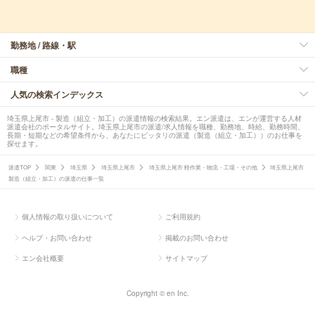
勤務地 / 路線・駅
職種
人気の検索インデックス
埼玉県上尾市 - 製造（組立・加工）の派遣情報の検索結果。エン派遣は、エンが運営する人材
派遣会社のポータルサイト。埼玉県上尾市の派遣/求人情報を職種、勤務地、時給、勤務時間、
長期・短期などの希望条件から、あなたにピッタリの派遣（製造（組立・加工））のお仕事を
探せます。
派遣TOP
関東
埼玉県
埼玉県上尾市
埼玉県上尾市 軽作業・物流・工場・その他
埼玉県上尾市
製造（組立・加工）の派遣の仕事一覧
個人情報の取り扱いについて
ご利用規約
ヘルプ・お問い合わせ
掲載のお問い合わせ
エン会社概要
サイトマップ
Copyright © en Inc.