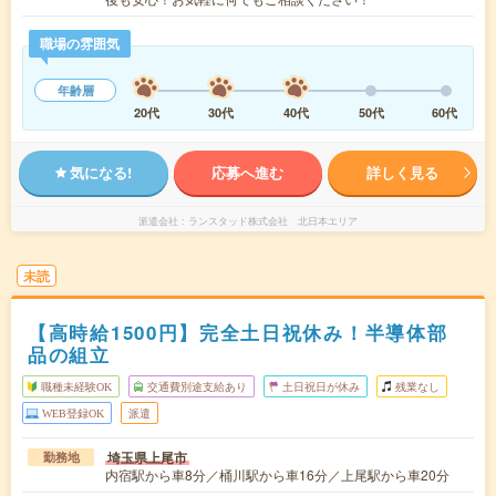
職場の雰囲気
年齢層
20代
30代
40代
50代
60代
気になる!
応募へ進む
詳しく見る
派遣会社
ランスタッド株式会社 北日本エリア
未読
【高時給1500円】完全土日祝休み！半導体部
品の組立
職種未経験OK
交通費別途支給あり
土日祝日が休み
残業なし
WEB登録OK
派遣
埼玉県上尾市
勤務地
内宿駅から車8分／桶川駅から車16分／上尾駅から車20分