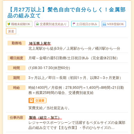
【月27万以上】髪色自由で自分らしく！金属部
品の組み立て
職種未経験OK
交通費別途支給あり
土日祝日が休み
WEB登録OK
派遣
埼玉県上尾市
勤務地
北上尾駅から徒歩3分／上尾駅から---分／桶川駅から---分
月曜～金曜の週5日勤務/土日祝日休み（完全週休2日制）
曜日頻度
(1)08:30-17:30(休憩60分)
時間
3ヶ月以上／即日～長期（初回1ヶ月、以降2～3ヶ月更新）
期間
時給1400円／月収例：278,950円＝1,400円×8時間×21日勤
時給
務＋残業25時間の場合、交通費別途支給
交通費
実費支給／当社規定あり。
製造（組立・加工）
仕事内容
レジャーやスポーツシーンで活躍するペダルサイズの金属部
品の組み立てです【主な作業】・手のひらサイズの…