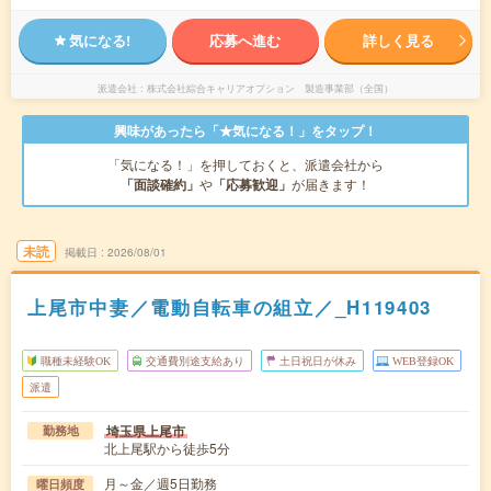
気になる!
応募へ進む
詳しく見る
派遣会社
株式会社綜合キャリアオプション 製造事業部（全国）
興味があったら「★気になる！」をタップ！
「気になる！」を押しておくと、派遣会社から
「面談確約」
や
「応募歓迎」
が届きます！
未読
掲載日
2026/08/01
上尾市中妻／電動自転車の組立／_H119403
職種未経験OK
交通費別途支給あり
土日祝日が休み
WEB登録OK
派遣
埼玉県上尾市
勤務地
北上尾駅から徒歩5分
月～金／週5日勤務
曜日頻度