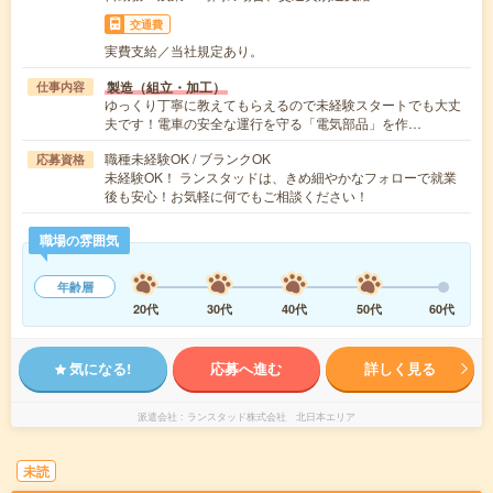
交通費
実費支給／当社規定あり。
製造（組立・加工）
仕事内容
ゆっくり丁寧に教えてもらえるので未経験スタートでも大丈
夫です！電車の安全な運行を守る「電気部品」を作…
職種未経験OK / ブランクOK
応募資格
未経験OK！ ランスタッドは、きめ細やかなフォローで就業
後も安心！お気軽に何でもご相談ください！
職場の雰囲気
年齢層
20代
30代
40代
50代
60代
気になる!
応募へ進む
詳しく見る
派遣会社
ランスタッド株式会社 北日本エリア
未読