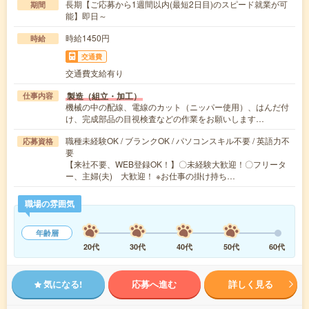
長期【ご応募から1週間以内(最短2日目)のスピード就業が可
期間
能】即日～
時給1450円
時給
交通費
交通費支給有り
製造（組立・加工）
仕事内容
機械の中の配線、電線のカット（ニッパー使用）、はんだ付
け、完成部品の目視検査などの作業をお願いします…
職種未経験OK / ブランクOK / パソコンスキル不要 / 英語力不
応募資格
要
【来社不要、WEB登録OK！】〇未経験大歓迎！〇フリータ
ー、主婦(夫) 大歓迎！ ※お仕事の掛け持ち…
職場の雰囲気
年齢層
20代
30代
40代
50代
60代
気になる!
応募へ進む
詳しく見る