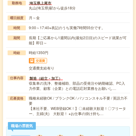
埼玉県上尾市
勤務地
丸山(埼玉県)駅から徒歩18分
月～金
曜日頻度
9:00～17:40※表記のうち実働7時間55分です。
時間
長期【ご応募から1週間以内(最短2日目)のスピード就業が可
期間
能】即日～
時給1350円
時給
交通費
交通費支給有り
製造（組立・加工）
仕事内容
収集車の洗浄、整備補助、部品の受発注や納期確認、PC入
力作業、顧客（企業）との電話応対業務をお願いし…
職種未経験OK / ブランクOK / パソコンスキル不要 / 英語力不
応募資格
要
【来社不要、WEB登録OK！】〇未経験大歓迎！〇フリータ
ー、主婦(夫) 大歓迎！ ※お仕事の掛け持ち…
職場の雰囲気