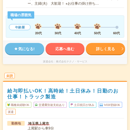
ー、主婦(夫) 大歓迎！ ※お仕事の掛け持ち…
職場の雰囲気
年齢層
20代
30代
40代
50代
60代
気になる!
応募へ進む
詳しく見る
派遣会社
株式会社テクノ・サービス
未読
給与即払いOK！高時給！土日休み！日勤のお
仕事！トラック製造
職種未経験OK
交通費別途支給あり
土日祝日が休み
WEB登録OK
派遣
埼玉県上尾市
勤務地
上尾駅から車9分