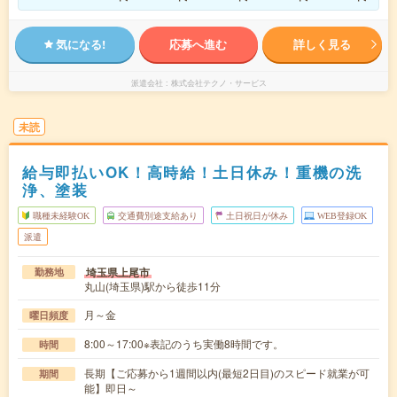
気になる!
応募へ進む
詳しく見る
派遣会社
株式会社テクノ・サービス
未読
給与即払いOK！高時給！土日休み！重機の洗
浄、塗装
職種未経験OK
交通費別途支給あり
土日祝日が休み
WEB登録OK
派遣
埼玉県上尾市
勤務地
丸山(埼玉県)駅から徒歩11分
月～金
曜日頻度
8:00～17:00※表記のうち実働8時間です。
時間
長期【ご応募から1週間以内(最短2日目)のスピード就業が可
期間
能】即日～