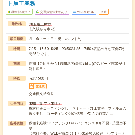
ト加工業務
職種未経験OK
交通費別途支給あり
WEB登録OK
派遣
埼玉県上尾市
勤務地
志久駅から車7分
月～金・土・日・祝 ※シフト制
曜日頻度
7:25～15:5015:25～23:5023:25～7:50※表記のうち実働7時
時間
間25分です。
長期【ご応募から1週間以内(最短2日目)のスピード就業が可
期間
能】即日～
時給1500円
時給
交通費
交通費支給有り
製造（組立・加工）
仕事内容
原材料をコーティングし、ラミネート加工業務、フィルムの
送り出し、コーティング剤の塗布、PC入力作業な…
職種未経験OK / ブランクOK / パソコンスキル不要 / 英語力不
応募資格
要
【来社不要、WEB登録OK！】〇未経験大歓迎！〇フリータ