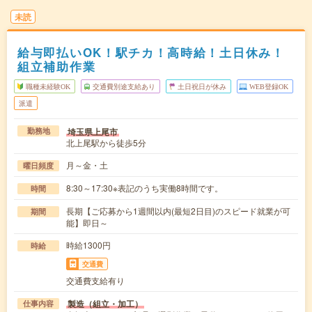
未読
給与即払いOK！駅チカ！高時給！土日休み！
組立補助作業
職種未経験OK
交通費別途支給あり
土日祝日が休み
WEB登録OK
派遣
埼玉県上尾市
勤務地
北上尾駅から徒歩5分
月～金・土
曜日頻度
8:30～17:30※表記のうち実働8時間です。
時間
長期【ご応募から1週間以内(最短2日目)のスピード就業が可
期間
能】即日～
時給1300円
時給
交通費
交通費支給有り
製造（組立・加工）
仕事内容