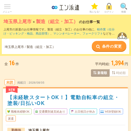
メニュー
気になる!
ログイン
検索
埼玉県上尾市
×
製造（組立・加工）
のお仕事一覧
上尾市の派遣のお仕事情報です。製造（組立・加工）のお仕事の他に、
軽作業（仕分
け・ピッキング・検品、商品管理）
、
マシンオペレーター
、
フォークリフト
などを取
り揃えています。さらに、
短期
・
単発
などの期間や、
職種未経験OK
などのこだわり条
件で絞り込んでいただけます。職種辞典：
製造（組立・加工）のお仕事とは？とは？
条件の変更
埼玉県上尾市 / 製造（組立・加工）
16
1,394
全
件
平均時給:
円
時給順
新着順
未読
掲載日
2026/08/05
NEW
【未経験スタートOK！】電動自転車の組立・
塗装/日払いOK
職種未経験OK
交通費別途支給あり
土日祝日が休み
WEB登録OK
派遣
埼玉県上尾市
勤務地