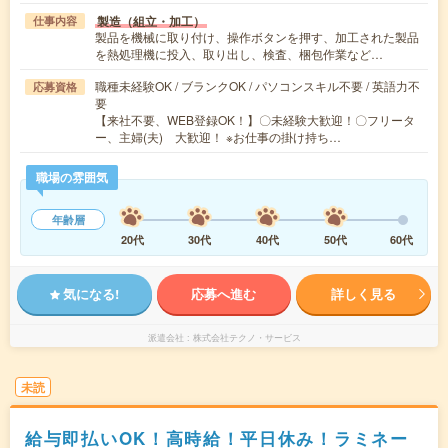
製造（組立・加工）
仕事内容
製品を機械に取り付け、操作ボタンを押す、加工された製品
を熱処理機に投入、取り出し、検査、梱包作業など…
職種未経験OK / ブランクOK / パソコンスキル不要 / 英語力不
応募資格
要
【来社不要、WEB登録OK！】〇未経験大歓迎！〇フリータ
ー、主婦(夫) 大歓迎！ ※お仕事の掛け持ち…
職場の雰囲気
年齢層
20代
30代
40代
50代
60代
気になる!
応募へ進む
詳しく見る
派遣会社
株式会社テクノ・サービス
未読
給与即払いOK！高時給！平日休み！ラミネー