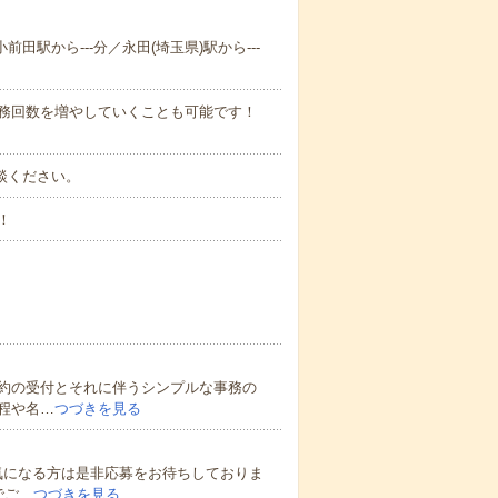
前田駅から---分／永田(埼玉県)駅から---
勤務回数を増やしていくことも可能です！
ご相談ください。
！
約の受付とそれに伴うシンプルな事務の
程や名…
つづきを見る
気になる方は是非応募をお待ちしておりま
でご…
つづきを見る