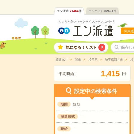
エン派遣
71454
件
エンバイト
82531
件
ちょうど良いワークライフバランスが叶う
関東版
気になる！リスト
0
保存し
派遣TOP
関東
埼玉県
埼玉県深谷市
埼
,
1
4
1
5
平均時給:
円
設定中の検索条件
期間
短期
派遣形式
---
時給
---