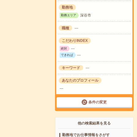
勤務地
深谷市
勤務エリア
職種
---
こだわりINDEX
---
絶対
---
できれば
キーワード
---
あなたのプロフィール
---
条件の変更
他の検索結果を見る
勤務地でお仕事情報をさがす