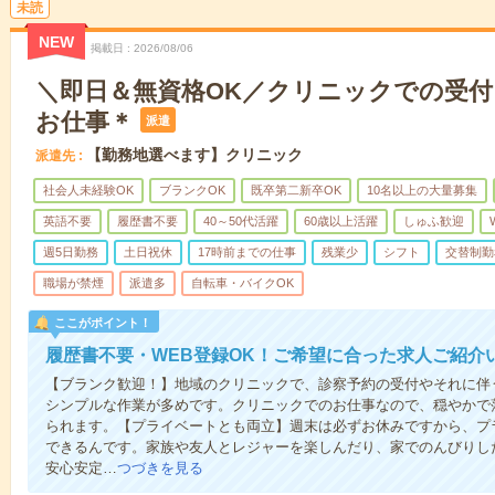
未読
NEW
掲載日
2026/08/06
＼即日＆無資格OK／クリニックでの受
お仕事＊
派遣
【勤務地選べます】クリニック
派遣先
社会人未経験OK
ブランクOK
既卒第二新卒OK
10名以上の大量募集
英語不要
履歴書不要
40～50代活躍
60歳以上活躍
しゅふ歓迎
週5日勤務
土日祝休
17時前までの仕事
残業少
シフト
交替制勤
職場が禁煙
派遣多
自転車・バイクOK
ここがポイント！
履歴書不要・WEB登録OK！ご希望に合った求人ご紹介
【ブランク歓迎！】地域のクリニックで、診察予約の受付やそれに伴
シンプルな作業が多めです。クリニックでのお仕事なので、穏やかで
られます。【プライベートとも両立】週末は必ずお休みですから、プ
できるんです。家族や友人とレジャーを楽しんだり、家でのんびりし
安心安定…
つづきを見る