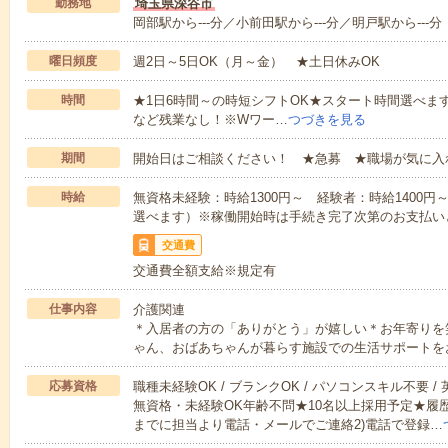
勤務地
埼玉県深谷市
岡部駅から---分／小前田駅から---分／明戸駅から---分
曜日頻度
週2日～5日OK（月～金） ★土日休みOK
時間
★1日6時間～の時短シフトOK★スタート時間選べます！7:00～1
など残業なし！※Wワー…
つづきを見る
期間
開始日はご相談ください！ ★急募 ★職場が気に入
時給
無資格未経験：時給1300円～ 経験者：時給1400
選べます）※稼働開始時は手続き完了次第のお支払い
交通費
交通費全額支給※規定有
仕事内容
介護関連
＊入居者の方の「ありがとう」が嬉しい＊お年寄りを
ゃん、おばあちゃんが暮らす施設での生活サポートを
応募資格
職種未経験OK / ブランクOK / パソコンスキル不要 /
無資格・未経験OK年齢不問★10名以上採用予定★履
までに担当より電話・メールでご連絡2)電話で登録…