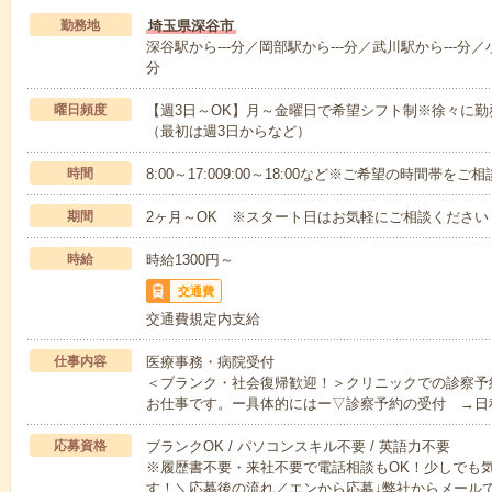
勤務地
埼玉県深谷市
深谷駅から---分／岡部駅から---分／武川駅から---分／小
分
曜日頻度
【週3日～OK】月～金曜日で希望シフト制※徐々に
（最初は週3日からなど）
時間
8:00～17:009:00～18:00など※ご希望の時間帯を
期間
2ヶ月～OK ※スタート日はお気軽にご相談ください
時給
時給1300円～
交通費
交通費規定内支給
仕事内容
医療事務・病院受付
＜ブランク・社会復帰歓迎！＞クリニックでの診察予
お仕事です。ー具体的にはー▽診察予約の受付 →日
応募資格
ブランクOK / パソコンスキル不要 / 英語力不要
※履歴書不要・来社不要で電話相談もOK！少しでも
す！＼応募後の流れ／エンから応募↓弊社からメール