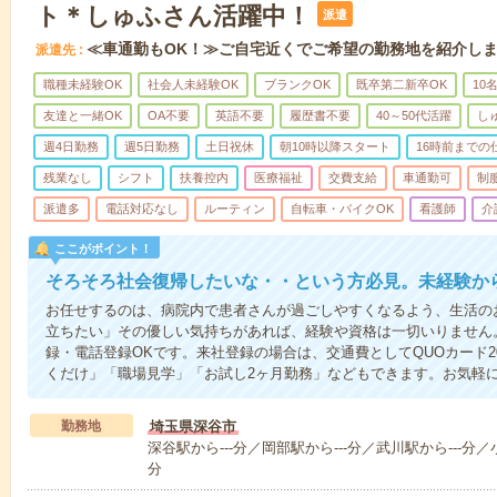
ト＊しゅふさん活躍中！
派遣
≪車通勤もOK！≫ご自宅近くでご希望の勤務地を紹介し
派遣先
職種未経験OK
社会人未経験OK
ブランクOK
既卒第二新卒OK
10
友達と一緒OK
OA不要
英語不要
履歴書不要
40～50代活躍
し
週4日勤務
週5日勤務
土日祝休
朝10時以降スタート
16時前までの
残業なし
シフト
扶養控内
医療福祉
交費支給
車通勤可
制
派遣多
電話対応なし
ルーティン
自転車・バイクOK
看護師
介
ここがポイント！
そろそろ社会復帰したいな・・という方必見。未経験か
お任せするのは、病院内で患者さんが過ごしやすくなるよう、生活の
立ちたい」その優しい気持ちがあれば、経験や資格は一切いりません
録・電話登録OKです。来社登録の場合は、交通費としてQUOカード2
くだけ」「職場見学」「お試し2ヶ月勤務」などもできます。お気軽
勤務地
埼玉県深谷市
深谷駅から---分／岡部駅から---分／武川駅から---分／小
分