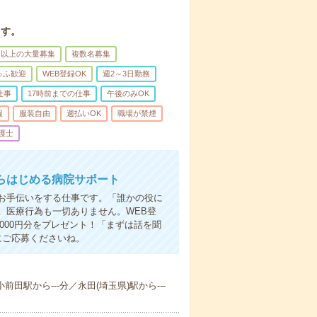
ます。
名以上の大量募集
複数名募集
ゅふ歓迎
WEB登録OK
週2～3日勤務
仕事
17時前までの仕事
午後のみOK
服
服装自由
週払いOK
職場が禁煙
護士
らはじめる病院サポート
お手伝いをする仕事です。「誰かの役に
。医療行為も一切ありません。WEB登
000円分をプレゼント！「まずは話を聞
にご応募くださいね。
前田駅から---分／永田(埼玉県)駅から---