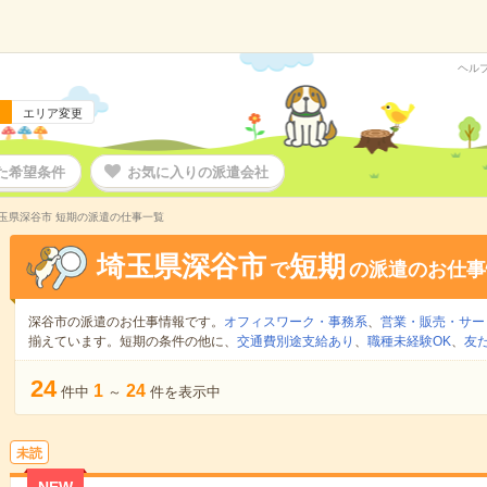
ヘル
エリア変更
た希望条件
お気に入りの派遣会社
玉県深谷市 短期の派遣の仕事一覧
埼玉県深谷市
短期
で
の派遣のお仕事
深谷市の派遣のお仕事情報です。
オフィスワーク・事務系
、
営業・販売・サー
揃えています。短期の条件の他に、
交通費別途支給あり
、
職種未経験OK
、
友
24
1
24
件中
～
件を表示中
未読