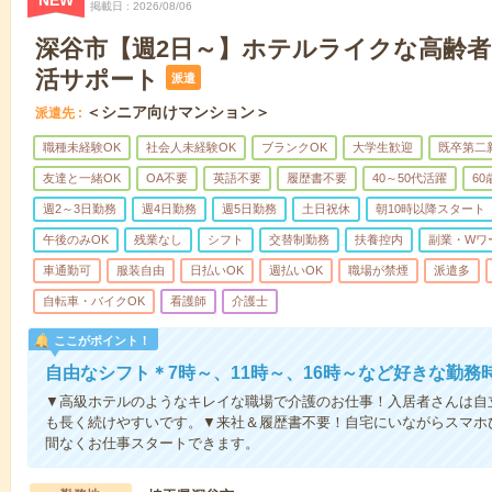
NEW
掲載日
2026/08/06
深谷市【週2日～】ホテルライクな高齢
活サポート
派遣
＜シニア向けマンション＞
派遣先
職種未経験OK
社会人未経験OK
ブランクOK
大学生歓迎
既卒第二
友達と一緒OK
OA不要
英語不要
履歴書不要
40～50代活躍
6
週2～3日勤務
週4日勤務
週5日勤務
土日祝休
朝10時以降スタート
午後のみOK
残業なし
シフト
交替制勤務
扶養控内
副業・Wワ
車通勤可
服装自由
日払いOK
週払いOK
職場が禁煙
派遣多
自転車・バイクOK
看護師
介護士
ここがポイント！
自由なシフト＊7時～、11時～、16時～など好きな勤務
▼高級ホテルのようなキレイな職場で介護のお仕事！入居者さんは自
も長く続けやすいです。▼来社＆履歴書不要！自宅にいながらスマホ
間なくお仕事スタートできます。