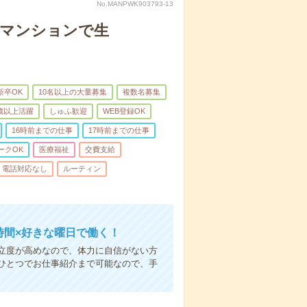
No.MANPWK903793-13
者マンションで生
新卒OK
10名以上の大量募集
複数名募集
0歳以上活躍
しゅふ歓迎
WEB登録OK
16時前までの仕事
17時前までの仕事
ークOK
医療福祉
交費支給
電話対応なし
ルーティン
時間×好きな曜日で働く！
立度が高めなので、体力に自信がない方
ひとつでお仕事紹介まで可能なので、手