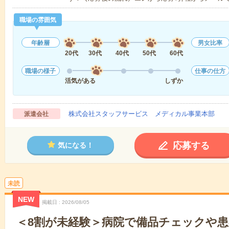
職場の雰囲気
年齢層
男女比率
20代
30代
40代
50代
60代
職場の様子
仕事の仕方
活気がある
しずか
株式会社スタッフサービス メディカル事業本部
派遣会社
応募する
気になる！
未読
NEW
掲載日
2026/08/05
＜8割が未経験＞病院で備品チェックや