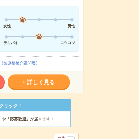
女性
男性
テキパキ
コツコツ
（医療福祉介護関連）
詳しく見る
クリック！
」
や
「応募歓迎」
が届きます！
一括