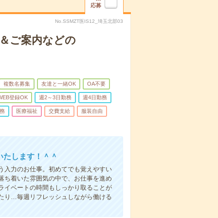
応募
No.SSMZT医IS12_埼玉北部03
付＆ご案内などの
複数名募集
友達と一緒OK
OA不要
WEB登録OK
週2～3日勤務
週4日勤務
務
医療福祉
交費支給
服装自由
いたします！＾＾
う入力のお仕事。初めてでも覚えやすい
落ち着いた雰囲気の中で、お仕事を進め
ライベートの時間もしっかり取ることが
たり…毎週リフレッシュしながら働ける