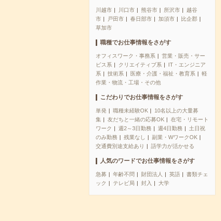
川越市
川口市
熊谷市
所沢市
越谷
市
戸田市
春日部市
加須市
比企郡
草加市
職種でお仕事情報をさがす
オフィスワーク・事務系
営業・販売・サー
ビス系
クリエイティブ系
IT・エンジニア
系
技術系
医療・介護・福祉・教育系
軽
作業・物流・工場・その他
こだわりでお仕事情報をさがす
単発
職種未経験OK
10名以上の大量募
集
友だちと一緒の応募OK
在宅・リモート
ワーク
週2～3日勤務
週4日勤務
土日祝
のみ勤務
残業なし
副業・WワークOK
交通費別途支給あり
語学力が活かせる
人気のワードでお仕事情報をさがす
急募
年齢不問
財団法人
英語
書類チェ
ック
テレビ局
封入
大学