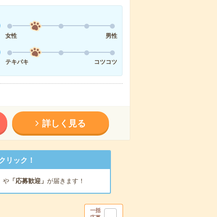
女性
男性
テキパキ
コツコツ
詳しく見る
クリック！
」
や
「応募歓迎」
が届きます！
一括