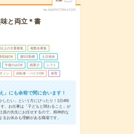
応募
No.NSNTKTTRH-1TJ25
趣味と両立＊書
名以上の大量募集
複数名募集
B登録OK
週5日勤務
土日祝休
午後のみOK
残業少
シフト
ティン
自転車・バイクOK
保育
迎え」にも余裕で間に合います！
かしたい」という方にぴったり！1日4時
ます。お仕事は「子どもと関わること」が
社員の先生にお任せするので、精神的な
よるお休みも理解がある職場です。