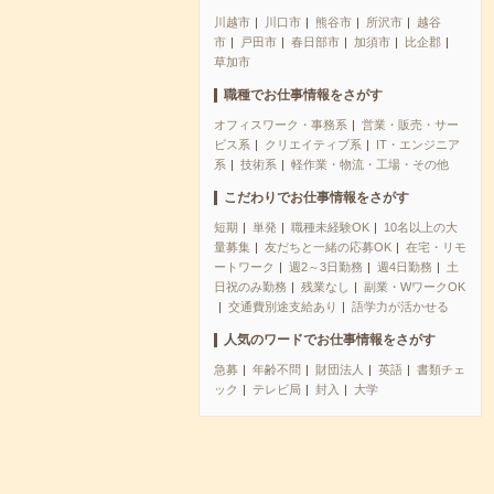
川越市
川口市
熊谷市
所沢市
越谷
市
戸田市
春日部市
加須市
比企郡
草加市
職種でお仕事情報をさがす
オフィスワーク・事務系
営業・販売・サー
ビス系
クリエイティブ系
IT・エンジニア
系
技術系
軽作業・物流・工場・その他
こだわりでお仕事情報をさがす
短期
単発
職種未経験OK
10名以上の大
量募集
友だちと一緒の応募OK
在宅・リモ
ートワーク
週2～3日勤務
週4日勤務
土
日祝のみ勤務
残業なし
副業・WワークOK
交通費別途支給あり
語学力が活かせる
人気のワードでお仕事情報をさがす
急募
年齢不問
財団法人
英語
書類チェ
ック
テレビ局
封入
大学