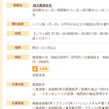
勤務地
埼玉県深谷市
深谷駅から---分／岡部駅から---分／武川駅から---分／小
分
曜日頻度
シフト制（月～日）※平日のみなどの相談もOK※週3
時間
【シフト例】07:00～16:0009:00～18:0017:00
談ください！
期間
即日～2ヶ月以上
時給
無資格の方：時給1500円～1875円 / 介護福祉士：時給1
円～2000円
交通費
全額支給
仕事内容
看護助手
＼無資格・未経験OKの看護助手／医療行為は一切行
は…・リネンやシーツの交換・病院内の備品管理やチ
応募資格
職種未経験OK / ブランクOK / パソコンスキル不要 /
＼無資格＊未経験OK／★年齢不問・ブランクOK★履