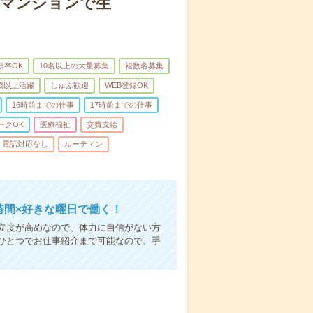
者マンションで生
新卒OK
10名以上の大量募集
複数名募集
0歳以上活躍
しゅふ歓迎
WEB登録OK
16時前までの仕事
17時前までの仕事
ークOK
医療福祉
交費支給
電話対応なし
ルーティン
時間×好きな曜日で働く！
立度が高めなので、体力に自信がない方
ひとつでお仕事紹介まで可能なので、手