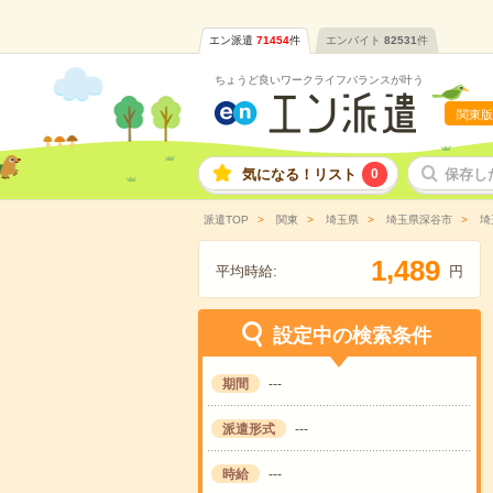
エン派遣
71454
件
エンバイト
82531
件
ちょうど良いワークライフバランスが叶う
関東版
気になる！リスト
0
保存し
派遣TOP
関東
埼玉県
埼玉県深谷市
埼
,
1
4
8
9
平均時給:
円
設定中の検索条件
期間
---
派遣形式
---
時給
---