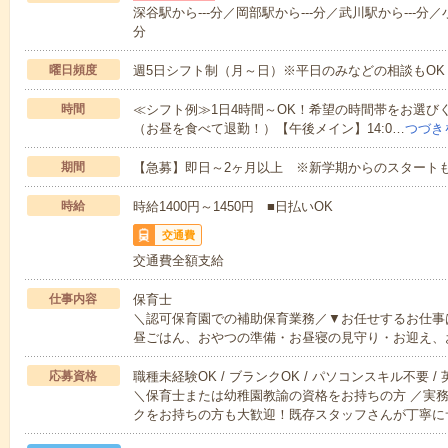
深谷駅から---分／岡部駅から---分／武川駅から---分／小
分
曜日頻度
週5日シフト制（月～日）※平日のみなどの相談もOK
時間
≪シフト例≫1日4時間～OK！希望の時間帯をお選びくだ
（お昼を食べて退勤！）【午後メイン】14:0…
つづき
期間
【急募】即日～2ヶ月以上 ※新学期からのスタートも
時給
時給1400円～1450円 ■日払いOK
交通費
交通費全額支給
仕事内容
保育士
＼認可保育園での補助保育業務／▼お任せするお仕事
昼ごはん、おやつの準備・お昼寝の見守り・お迎え、
応募資格
職種未経験OK / ブランクOK / パソコンスキル不要 /
＼保育士または幼稚園教諭の資格をお持ちの方 ／実
クをお持ちの方も大歓迎！既存スタッフさんが丁寧に