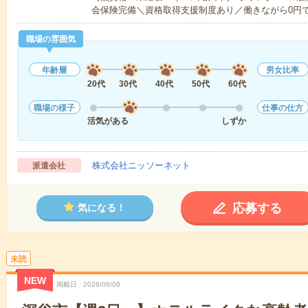
会保険完備＼資格取得支援制度あり／働きながら0円
職場の雰囲気
年齢層
男女比率
20代
30代
40代
50代
60代
職場の様子
仕事の仕方
活気がある
しずか
株式会社ニッソーネット
派遣会社
応募する
気になる！
未読
NEW
掲載日
2026/08/06