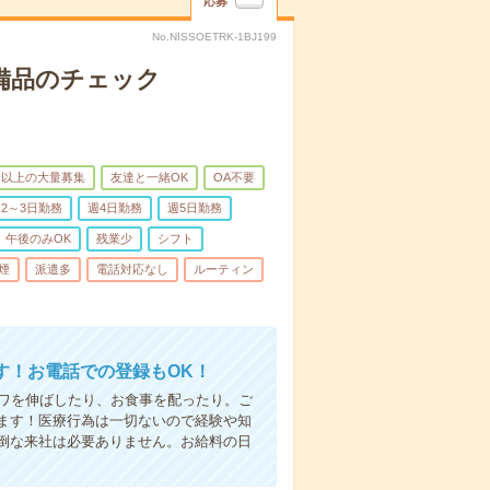
応募
No.NISSOETRK-1BJ199
で備品のチェック
名以上の大量募集
友達と一緒OK
OA不要
2～3日勤務
週4日勤務
週5日勤務
午後のみOK
残業少
シフト
煙
派遣多
電話対応なし
ルーティン
す！お電話での登録もOK！
シワを伸ばしたり、お食事を配ったり。ご
ます！医療行為は一切ないので経験や知
倒な来社は必要ありません。お給料の日