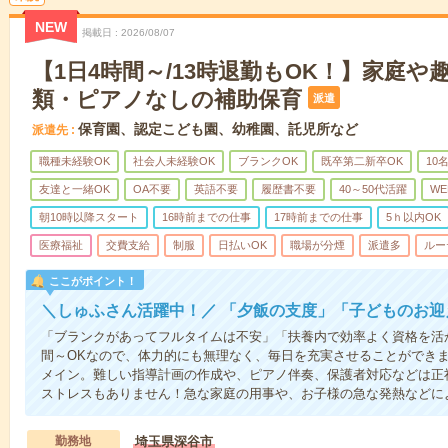
NEW
掲載日
2026/08/07
【1日4時間～/13時退勤もOK！】家庭や
類・ピアノなしの補助保育
派遣
保育園、認定こども園、幼稚園、託児所など
派遣先
職種未経験OK
社会人未経験OK
ブランクOK
既卒第二新卒OK
10
友達と一緒OK
OA不要
英語不要
履歴書不要
40～50代活躍
WE
朝10時以降スタート
16時前までの仕事
17時前までの仕事
5ｈ以内OK
医療福祉
交費支給
制服
日払いOK
職場が分煙
派遣多
ルー
ここがポイント！
＼しゅふさん活躍中！／ 「夕飯の支度」「子どものお
「ブランクがあってフルタイムは不安」「扶養内で効率よく資格を活
間～OKなので、体力的にも無理なく、毎日を充実させることができ
メイン。難しい指導計画の作成や、ピアノ伴奏、保護者対応などは正
ストレスもありません！急な家庭の用事や、お子様の急な発熱などに
勤務地
埼玉県深谷市