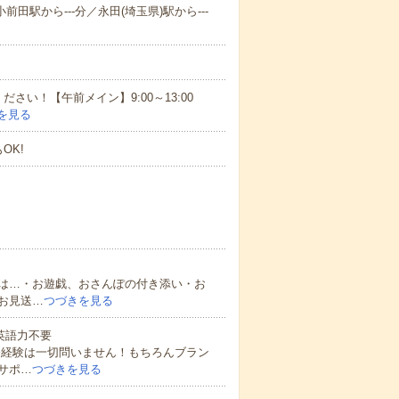
前田駅から---分／永田(埼玉県)駅から---
さい！【午前メイン】9:00～13:00
を見る
OK!
は…・お遊戯、おさんぽの付き添い・お
お見送…
つづきを見る
 英語力不要
務経験は一切問いません！もちろんブラン
サポ…
つづきを見る