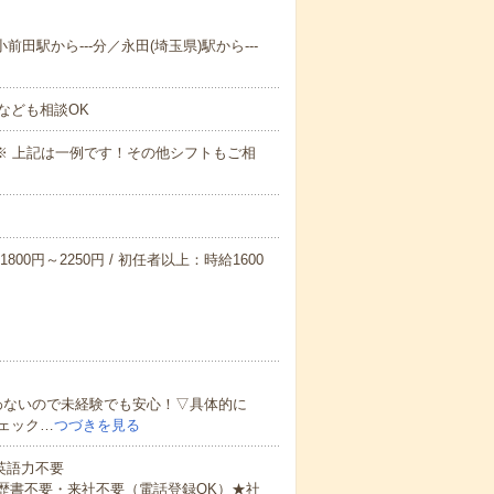
前田駅から---分／永田(埼玉県)駅から---
なども相談OK
～09:00※ 上記は一例です！その他シフトもご相
800円～2250円 / 初任者以上：時給1600
わないので未経験でも安心！▽具体的に
ェック…
つづきを見る
 英語力不要
歴書不要・来社不要（電話登録OK）★社