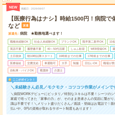
NEW
掲載日
2026/08/07
【医療行為はナシ】時給1500円！病院
など
派遣
病院 ★勤務地選べます！
派遣先
職種未経験OK
社会人未経験OK
ブランクOK
既卒第二新卒OK
10
英語不要
履歴書不要
40～50代活躍
しゅふ歓迎
WEB登録OK
週
土日祝休
朝10時以降スタート
16時前までの仕事
17時前までの仕事
医療福祉
交費支給
車通勤可
大手
制服
日払いOK
職場が禁
自転車・バイクOK
看護師
介護士
ここがポイント！
＼未経験さん必見／モクモク・コツコツ作業がメインで
＼病院WORKデビューにピッタリ／特別なスキルは不要！シーツの
家庭で培ってきた「家事の力」が、そのまま患者さんの笑顔に繋がり
識は不要です！＼メリット盛りだくさん／面談・登録はお電話で！面
払いや、0円の資格が取れるサポート制度もあります！