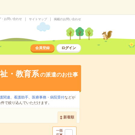
プ・お問い合わせ
サイトマップ
掲載のお問い合わせ
会員登録
ログイン
祉・教育系
の派遣のお仕事
護関連
、
看護助手
、
医療事務・病院受付
などが
条件で絞り込んでいただけます。
新着順
一括