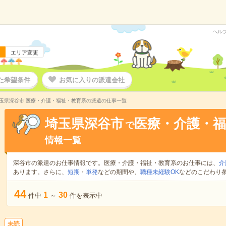
ヘル
エリア変更
た希望条件
お気に入りの派遣会社
玉県深谷市 医療・介護・福祉・教育系の派遣の仕事一覧
埼玉県深谷市
医療・介護・福
で
情報一覧
深谷市の派遣のお仕事情報です。医療・介護・福祉・教育系のお仕事には、
介
あります。さらに、
短期
・
単発
などの期間や、
職種未経験OK
などのこだわり
44
1
30
件中
～
件を表示中
未読