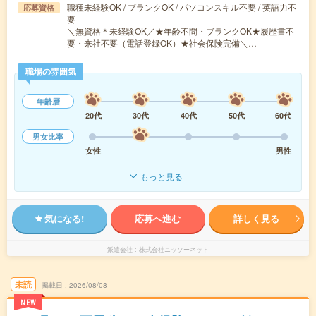
職種未経験OK / ブランクOK / パソコンスキル不要 / 英語力不
応募資格
要
＼無資格＊未経験OK／★年齢不問・ブランクOK★履歴書不
要・来社不要（電話登録OK）★社会保険完備＼…
職場の雰囲気
年齢層
20代
30代
40代
50代
60代
男女比率
女性
男性
もっと見る
気になる!
応募へ進む
詳しく見る
派遣会社
株式会社ニッソーネット
未読
掲載日
2026/08/08
NEW