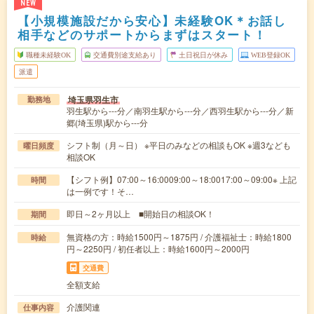
NEW
【小規模施設だから安心】未経験OK＊お話し
相手などのサポートからまずはスタート！
職種未経験OK
交通費別途支給あり
土日祝日が休み
WEB登録OK
派遣
埼玉県羽生市
勤務地
羽生駅から---分／南羽生駅から---分／西羽生駅から---分／新
郷(埼玉県)駅から---分
シフト制（月～日） ※平日のみなどの相談もOK ※週3なども
曜日頻度
相談OK
【シフト例】07:00～16:0009:00～18:0017:00～09:00※ 上記
時間
は一例です！そ…
即日～2ヶ月以上 ■開始日の相談OK！
期間
無資格の方：時給1500円～1875円 / 介護福祉士：時給1800
時給
円～2250円 / 初任者以上：時給1600円～2000円
交通費
全額支給
介護関連
仕事内容