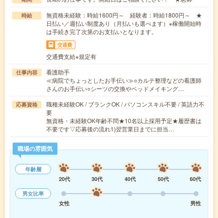
無資格未経験：時給1600円～ 経験者：時給1800円～ ★
時給
日払い／週払い制度あり（月払いも選べます）※稼働開始時
は手続き完了次第のお支払いとなります。
交通費
交通費支給※規定有
看護助手
仕事内容
≪病院でちょっとしたお手伝い≫○カルテ整理などの看護師
さんのお手伝い○シーツの交換やベッドメイキング…
職種未経験OK / ブランクOK / パソコンスキル不要 / 英語力不
応募資格
要
無資格・未経験OK年齢不問★10名以上採用予定★履歴書は
不要です▽応募後の流れ1)翌営業日までに担当…
職場の雰囲気
年齢層
20代
30代
40代
50代
60代
男女比率
女性
男性