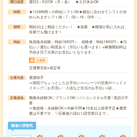
週3日～5日OK（月～金） ★土日休みOK
曜日頻度
★1日6時間～の時短シフトOK★都合に合わせてシフトが決
時間
められますシフト例：7：00～16：009：…
開始日はご相談ください！ ★急募 ★職場が気に入れば、
期間
長期でも働けます！
無資格未経験：時給1600円～ 経験者：時給1800円～★日
時給
払い／週払い制度あり（月払いも選べます）※稼働開始時は
手続き完了次第のお支払いとなります。
交通費
交通費支給※規定有
看護助手
仕事内容
≪病院でちょっとしたお手伝い≫○シーツの交換やベッドメ
イキング〇お手洗い・入浴など生活のお手伝い○診…
職種未経験OK / ブランクOK / パソコンスキル不要 / 英語力不
応募資格
要
≪無資格・未経験OK≫年齢不問★10名以上採用予定★履歴
書は不要です。▽応募後の流れ1)翌営業日まで…
職場の雰囲気