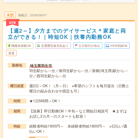
未読
掲載日
2026/08/07
NEW
【週2～】夕方までのデイサービス＊家庭と両
立ができる！｜時短OK｜扶養内勤務OK
職種未経験OK
交通費別途支給あり
土日祝日が休み
WEB登録OK
派遣
埼玉県羽生市
勤務地
羽生駅から---分／南羽生駅から---分／新郷(埼玉県)駅から---
分／西羽生駅から---分
週2日～OK！（月～日） ※希望のシフトを毎月提出（日数と
曜日頻度
曜日の組み合わせや固定も可）
★1日5時間～OK！
時間
【急募】即日勤務OK！中旬～など開始日相談可 ★まずは
期間
お試し2カ月～のスタートも歓迎！
経験者時給1900円～ 未経験者時給1800円～ ※日払い/週
時給
払いOK！