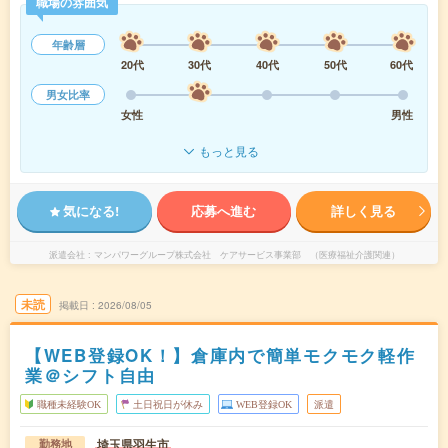
職場の雰囲気
年齢層
20代
30代
40代
50代
60代
男女比率
女性
男性
もっと見る
気になる!
応募へ進む
詳しく見る
派遣会社
マンパワーグループ株式会社 ケアサービス事業部 （医療福祉介護関連）
未読
掲載日
2026/08/05
【WEB登録OK！】倉庫内で簡単モクモク軽作
業＠シフト自由
職種未経験OK
土日祝日が休み
WEB登録OK
派遣
埼玉県羽生市
勤務地