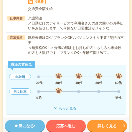
交通費
交通費全額支給
介護関連
仕事内容
／日勤だけのデイサービスで利用者さんの身の回りのお手伝
いをお任せします！＼何気ない日常生活がメインな…
職種未経験OK / ブランクOK / パソコンスキル不要 / 英語力不
応募資格
要
＜無資格OK！＞介護の経験をお持ちの方！もちろん未経験
の方も大歓迎です！ブランクOK・年齢不問！Wワ…
職場の雰囲気
年齢層
20代
30代
40代
50代
60代
男女比率
女性
男性
もっと見る
気になる!
応募へ進む
詳しく見る