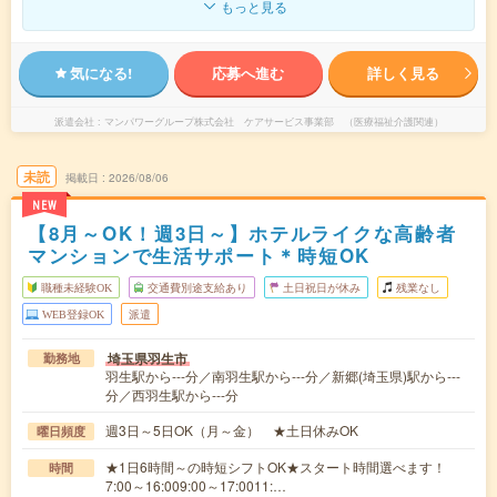
もっと見る
気になる!
応募へ進む
詳しく見る
派遣会社
マンパワーグループ株式会社 ケアサービス事業部 （医療福祉介護関連）
未読
掲載日
2026/08/06
NEW
【8月～OK！週3日～】ホテルライクな高齢者
マンションで生活サポート＊時短OK
職種未経験OK
交通費別途支給あり
土日祝日が休み
残業なし
WEB登録OK
派遣
埼玉県羽生市
勤務地
羽生駅から---分／南羽生駅から---分／新郷(埼玉県)駅から---
分／西羽生駅から---分
週3日～5日OK（月～金） ★土日休みOK
曜日頻度
★1日6時間～の時短シフトOK★スタート時間選べます！
時間
7:00～16:009:00～17:0011:…