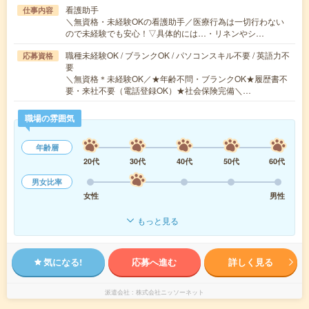
看護助手
仕事内容
＼無資格・未経験OKの看護助手／医療行為は一切行わない
ので未経験でも安心！▽具体的には…・リネンやシ…
職種未経験OK / ブランクOK / パソコンスキル不要 / 英語力不
応募資格
要
＼無資格＊未経験OK／★年齢不問・ブランクOK★履歴書不
要・来社不要（電話登録OK）★社会保険完備＼…
職場の雰囲気
年齢層
20代
30代
40代
50代
60代
男女比率
女性
男性
もっと見る
気になる!
応募へ進む
詳しく見る
派遣会社
株式会社ニッソーネット