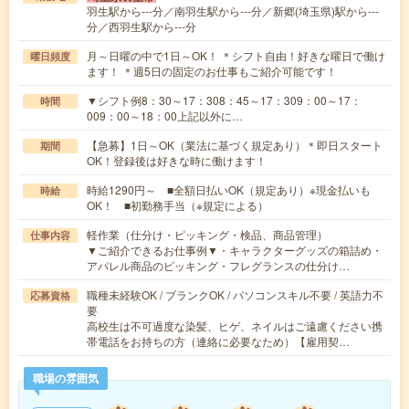
羽生駅から---分／南羽生駅から---分／新郷(埼玉県)駅から---
分／西羽生駅から---分
月～日曜の中で1日～OK！ ＊シフト自由！好きな曜日で働け
曜日頻度
ます！ ＊週5日の固定のお仕事もご紹介可能です！
▼シフト例8：30～17：308：45～17：309：00～17：
時間
009：00～18：00上記以外に…
【急募】1日～OK（業法に基づく規定あり）＊即日スタート
期間
OK！登録後は好きな時に働けます！
時給1290円～ ■全額日払いOK（規定あり）※現金払いも
時給
OK！ ■初勤務手当（※規定による）
軽作業（仕分け・ピッキング・検品、商品管理）
仕事内容
▼ご紹介できるお仕事例▼・キャラクターグッズの箱詰め・
アパレル商品のピッキング・フレグランスの仕分け…
職種未経験OK / ブランクOK / パソコンスキル不要 / 英語力不
応募資格
要
高校生は不可過度な染髪、ヒゲ、ネイルはご遠慮ください携
帯電話をお持ちの方（連絡に必要なため）【雇用契…
職場の雰囲気