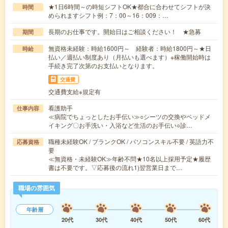
★1日6時間～の時短シフトOK★都合に合わせてシフトが決
時間
められますシフト例：7：00～16：009：…
長期のお仕事です。開始日はご相談ください！ ★急募
期間
無資格未経験：時給1600円～ 経験者：時給1800円～★日
時給
払い／週払い制度あり（月払いも選べます）※稼働開始時は
手続き完了次第のお支払いとなります。
交通費
交通費支給※規定有
看護助手
仕事内容
≪病院でちょっとしたお手伝い≫○シーツの交換やベッドメ
イキング〇お手洗い・入浴など生活のお手伝い○診…
職種未経験OK / ブランクOK / パソコンスキル不要 / 英語力不
応募資格
要
≪無資格・未経験OK≫年齢不問★10名以上採用予定★履歴
書は不要です。▽応募後の流れ1)翌営業日まで…
職場の雰囲気
年齢層
20代
30代
40代
50代
60代