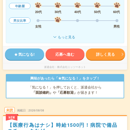
年齢層
20代
30代
40代
50代
60代
男女比率
女性
男性
もっと見る
気になる!
応募へ進む
詳しく見る
派遣会社
株式会社ニッソーネット
興味があったら「★気になる！」をタップ！
「気になる！」を押しておくと、派遣会社から
「面談確約」
や
「応募歓迎」
が届きます！
未読
掲載日
2026/08/08
NEW
【医療行為はナシ】時給1500円！病院で備品