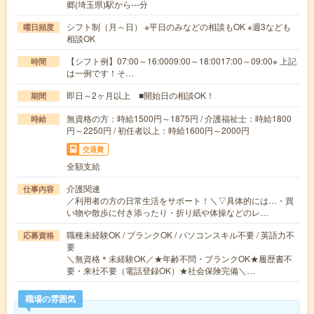
郷(埼玉県)駅から---分
シフト制（月～日） ※平日のみなどの相談もOK ※週3なども
曜日頻度
相談OK
【シフト例】07:00～16:0009:00～18:0017:00～09:00※ 上記
時間
は一例です！そ…
即日～2ヶ月以上 ■開始日の相談OK！
期間
無資格の方：時給1500円～1875円 / 介護福祉士：時給1800
時給
円～2250円 / 初任者以上：時給1600円～2000円
交通費
全額支給
介護関連
仕事内容
／利用者の方の日常生活をサポート！＼▽具体的には…・買
い物や散歩に付き添ったり・折り紙や体操などのレ…
職種未経験OK / ブランクOK / パソコンスキル不要 / 英語力不
応募資格
要
＼無資格＊未経験OK／★年齢不問・ブランクOK★履歴書不
要・来社不要（電話登録OK）★社会保険完備＼…
職場の雰囲気