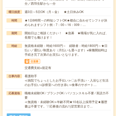
分／西羽生駅から---分
週3日～5日OK（月～金） ★土日休みOK
曜日頻度
★1日6時間～の時短シフトOK★都合に合わせてシフトが決
時間
められますシフト例：7：00～16：009：…
開始日はご相談ください！ ★急募 ★職場が気に入れば、
期間
長期でも働けます！
無資格未経験：時給1600円～ 経験者：時給1800円～★日
時給
払い／週払い制度あり（月払いも選べます）※稼働開始時は
手続き完了次第のお支払いとなります。
交通費
交通費支給※規定有
看護助手
仕事内容
≪病院でちょっとしたお手伝い≫〇お手洗い・入浴など生活
のお手伝い○診察室への付き添い○食事のサポート…
職種未経験OK / ブランクOK / パソコンスキル不要 / 英語力不
応募資格
要
≪無資格・未経験OK≫年齢不問★10名以上採用予定★履歴
書は不要です。▽応募後の流れ1)翌営業日まで…