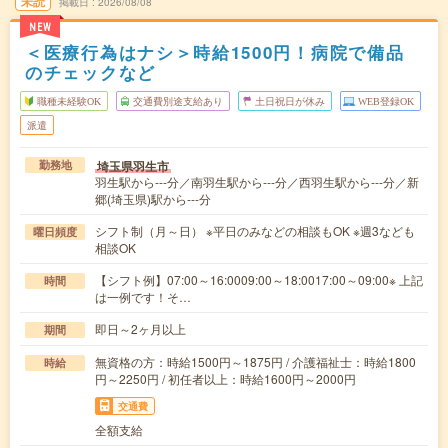
未読
掲載日
2026/08/08
NEW
＜医療行為はナシ＞時給1500円！病院で備品
のチェックなど
職種未経験OK
交通費別途支給あり
土日祝日が休み
WEB登録OK
派遣
埼玉県羽生市
勤務地
羽生駅から---分／南羽生駅から---分／西羽生駅から---分／新
郷(埼玉県)駅から---分
シフト制（月～日） ※平日のみなどの相談もOK ※週3なども
曜日頻度
相談OK
【シフト例】07:00～16:0009:00～18:0017:00～09:00※ 上記
時間
は一例です！そ…
即日～2ヶ月以上
期間
無資格の方：時給1500円～1875円 / 介護福祉士：時給1800
時給
円～2250円 / 初任者以上：時給1600円～2000円
交通費
全額支給