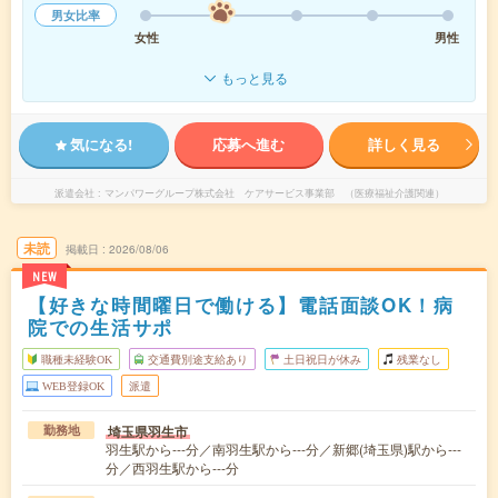
男女比率
女性
男性
もっと見る
気になる!
応募へ進む
詳しく見る
派遣会社
マンパワーグループ株式会社 ケアサービス事業部 （医療福祉介護関連）
未読
掲載日
2026/08/06
NEW
【好きな時間曜日で働ける】電話面談OK！病
院での生活サポ
職種未経験OK
交通費別途支給あり
土日祝日が休み
残業なし
WEB登録OK
派遣
埼玉県羽生市
勤務地
羽生駅から---分／南羽生駅から---分／新郷(埼玉県)駅から---
分／西羽生駅から---分