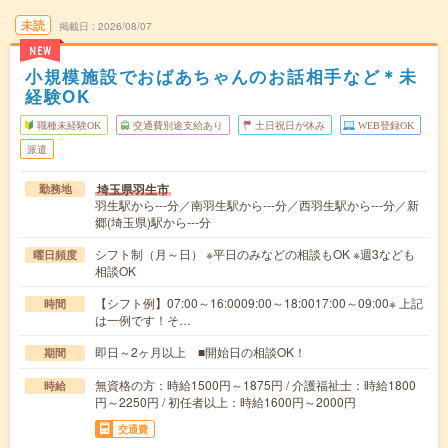
未読
掲載日
2026/08/07
NEW
小規模施設でおばあちゃんのお話相手など＊未
経験OK
職種未経験OK
交通費別途支給あり
土日祝日が休み
WEB登録OK
派遣
埼玉県羽生市
勤務地
羽生駅から---分／南羽生駅から---分／西羽生駅から---分／新
郷(埼玉県)駅から---分
シフト制（月～日） ※平日のみなどの相談もOK ※週3なども
曜日頻度
相談OK
【シフト例】07:00～16:0009:00～18:0017:00～09:00※ 上記
時間
は一例です！そ…
即日～2ヶ月以上 ■開始日の相談OK！
期間
無資格の方：時給1500円～1875円 / 介護福祉士：時給1800
時給
円～2250円 / 初任者以上：時給1600円～2000円
交通費