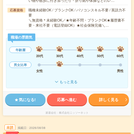
い物や散歩に付き添ったり・折り紙や体操などのレ…
職種未経験OK / ブランクOK / パソコンスキル不要 / 英語力不
応募資格
要
＼無資格＊未経験OK／★年齢不問・ブランクOK★履歴書不
要・来社不要（電話登録OK）★社会保険完備＼…
職場の雰囲気
年齢層
20代
30代
40代
50代
60代
男女比率
女性
男性
もっと見る
気になる!
応募へ進む
詳しく見る
派遣会社
株式会社ニッソーネット
未読
掲載日
2026/08/08