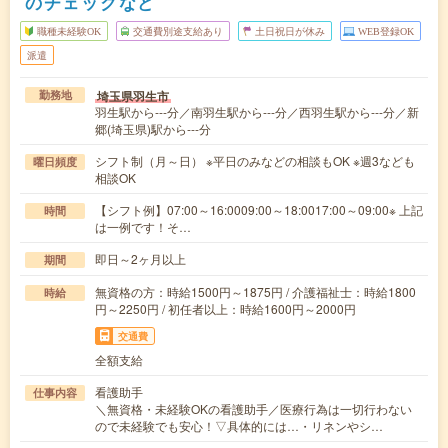
のチェックなど
職種未経験OK
交通費別途支給あり
土日祝日が休み
WEB登録OK
派遣
埼玉県羽生市
勤務地
羽生駅から---分／南羽生駅から---分／西羽生駅から---分／新
郷(埼玉県)駅から---分
シフト制（月～日） ※平日のみなどの相談もOK ※週3なども
曜日頻度
相談OK
【シフト例】07:00～16:0009:00～18:0017:00～09:00※ 上記
時間
は一例です！そ…
即日～2ヶ月以上
期間
無資格の方：時給1500円～1875円 / 介護福祉士：時給1800
時給
円～2250円 / 初任者以上：時給1600円～2000円
交通費
全額支給
看護助手
仕事内容
＼無資格・未経験OKの看護助手／医療行為は一切行わない
ので未経験でも安心！▽具体的には…・リネンやシ…