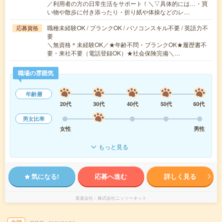
／利用者の方の日常生活をサポート！＼▽具体的には…・買
い物や散歩に付き添ったり・折り紙や体操などのレ…
職種未経験OK / ブランクOK / パソコンスキル不要 / 英語力不
応募資格
要
＼無資格＊未経験OK／★年齢不問・ブランクOK★履歴書不
要・来社不要（電話登録OK）★社会保険完備＼…
職場の雰囲気
年齢層
20代
30代
40代
50代
60代
男女比率
女性
男性
もっと見る
気になる!
応募へ進む
詳しく見る
派遣会社
株式会社ニッソーネット