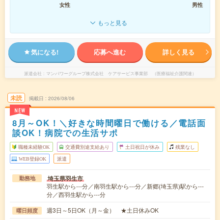
女性
男性
もっと見る
気になる!
応募へ進む
詳しく見る
派遣会社
マンパワーグループ株式会社 ケアサービス事業部 （医療福祉介護関連）
未読
掲載日
2026/08/06
NEW
8月～OK！＼好きな時間曜日で働ける／電話面
談OK！病院での生活サポ
職種未経験OK
交通費別途支給あり
土日祝日が休み
残業なし
WEB登録OK
派遣
埼玉県羽生市
勤務地
羽生駅から---分／南羽生駅から---分／新郷(埼玉県)駅から---
分／西羽生駅から---分
週3日～5日OK（月～金） ★土日休みOK
曜日頻度