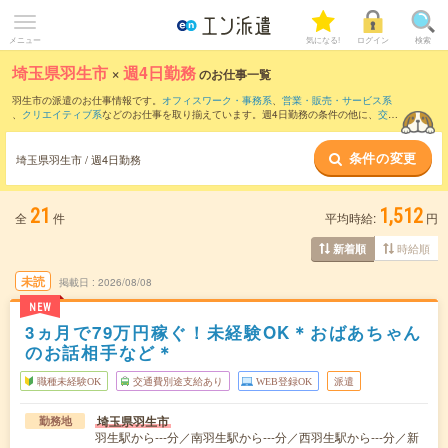
メニュー
気になる!
ログイン
検索
埼玉県羽生市
×
週4日勤務
のお仕事一覧
羽生市の派遣のお仕事情報です。
オフィスワーク・事務系
、
営業・販売・サービス系
、
クリエイティブ系
などのお仕事を取り揃えています。週4日勤務の条件の他に、
交通
費別途支給あり
、
職種未経験OK
、
友だちと一緒の応募OK
などのこだわり条件も取り
揃えています。
条件の変更
埼玉県羽生市 / 週4日勤務
21
1,512
全
件
平均時給:
円
時給順
新着順
未読
掲載日
2026/08/08
NEW
3ヵ月で79万円稼ぐ！未経験OK＊おばあちゃん
のお話相手など＊
職種未経験OK
交通費別途支給あり
WEB登録OK
派遣
埼玉県羽生市
勤務地
羽生駅から---分／南羽生駅から---分／西羽生駅から---分／新