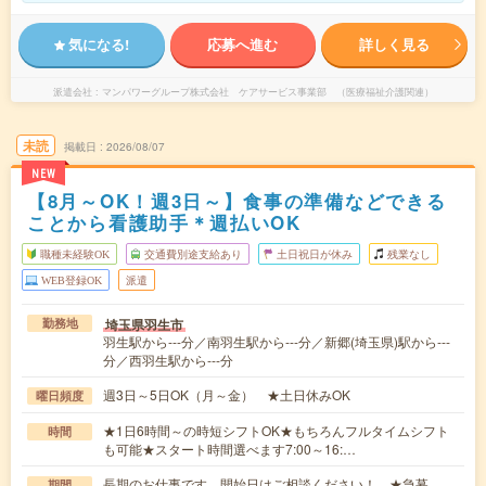
気になる!
応募へ進む
詳しく見る
派遣会社
マンパワーグループ株式会社 ケアサービス事業部 （医療福祉介護関連）
未読
掲載日
2026/08/07
NEW
【8月～OK！週3日～】食事の準備などできる
ことから看護助手＊週払いOK
職種未経験OK
交通費別途支給あり
土日祝日が休み
残業なし
WEB登録OK
派遣
埼玉県羽生市
勤務地
羽生駅から---分／南羽生駅から---分／新郷(埼玉県)駅から---
分／西羽生駅から---分
週3日～5日OK（月～金） ★土日休みOK
曜日頻度
★1日6時間～の時短シフトOK★もちろんフルタイムシフト
時間
も可能★スタート時間選べます7:00～16:…
長期のお仕事です。開始日はご相談ください！ ★急募
期間