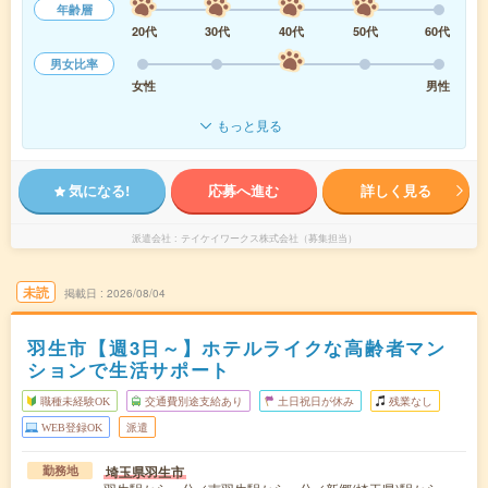
年齢層
20代
30代
40代
50代
60代
男女比率
女性
男性
もっと見る
気になる!
応募へ進む
詳しく見る
派遣会社
テイケイワークス株式会社（募集担当）
未読
掲載日
2026/08/04
羽生市【週3日～】ホテルライクな高齢者マン
ションで生活サポート
職種未経験OK
交通費別途支給あり
土日祝日が休み
残業なし
WEB登録OK
派遣
埼玉県羽生市
勤務地