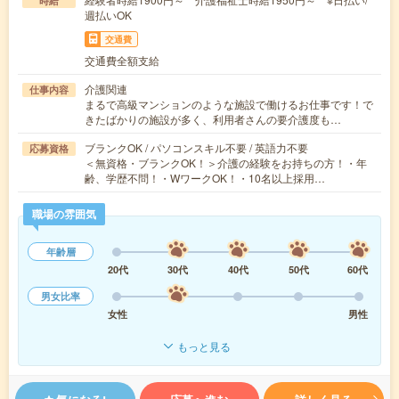
時給
週払いOK
交通費
交通費全額支給
介護関連
仕事内容
まるで高級マンションのような施設で働けるお仕事です！で
きたばかりの施設が多く、利用者さんの要介護度も…
ブランクOK / パソコンスキル不要 / 英語力不要
応募資格
＜無資格・ブランクOK！＞介護の経験をお持ちの方！・年
齢、学歴不問！・WワークOK！・10名以上採用…
職場の雰囲気
年齢層
20代
30代
40代
50代
60代
男女比率
女性
男性
もっと見る