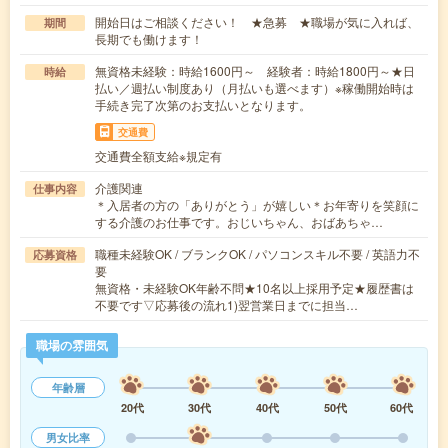
開始日はご相談ください！ ★急募 ★職場が気に入れば、
期間
長期でも働けます！
無資格未経験：時給1600円～ 経験者：時給1800円～★日
時給
払い／週払い制度あり（月払いも選べます）※稼働開始時は
手続き完了次第のお支払いとなります。
交通費
交通費全額支給※規定有
介護関連
仕事内容
＊入居者の方の「ありがとう」が嬉しい＊お年寄りを笑顔に
する介護のお仕事です。おじいちゃん、おばあちゃ…
職種未経験OK / ブランクOK / パソコンスキル不要 / 英語力不
応募資格
要
無資格・未経験OK年齢不問★10名以上採用予定★履歴書は
不要です▽応募後の流れ1)翌営業日までに担当…
職場の雰囲気
年齢層
20代
30代
40代
50代
60代
男女比率