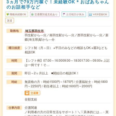
3ヵ月で79万円稼ぐ！未経験OK＊おばあちゃん
のお話相手など
職種未経験OK
交通費別途支給あり
土日祝日が休み
WEB登録OK
派遣
埼玉県羽生市
勤務地
羽生駅から---分／南羽生駅から---分／西羽生駅から---分／新
郷(埼玉県)駅から---分
シフト制（月～日） ※平日のみなどの相談もOK ※週3なども
曜日頻度
相談OK
【シフト例】07:00～16:0009:00～18:0017:00～09:00※ 上記
時間
は一例です！そ…
即日～2ヶ月以上 ■開始日の相談OK！
期間
無資格の方：時給1500円～1875円 / 介護福祉士：時給1800
時給
円～2250円 / 初任者以上：時給1600円～2000円
交通費
全額支給
介護関連
仕事内容
／利用者の方の日常生活をサポート！＼▽具体的には…・買