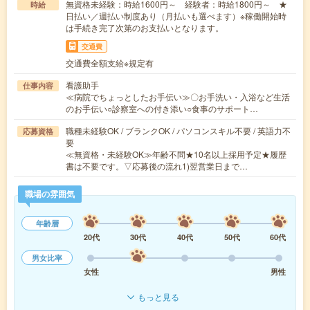
無資格未経験：時給1600円～ 経験者：時給1800円～ ★
時給
日払い／週払い制度あり（月払いも選べます）※稼働開始時
は手続き完了次第のお支払いとなります。
交通費
交通費全額支給※規定有
看護助手
仕事内容
≪病院でちょっとしたお手伝い≫〇お手洗い・入浴など生活
のお手伝い○診察室への付き添い○食事のサポート…
職種未経験OK / ブランクOK / パソコンスキル不要 / 英語力不
応募資格
要
≪無資格・未経験OK≫年齢不問★10名以上採用予定★履歴
書は不要です。▽応募後の流れ1)翌営業日まで…
職場の雰囲気
年齢層
20代
30代
40代
50代
60代
男女比率
女性
男性
もっと見る