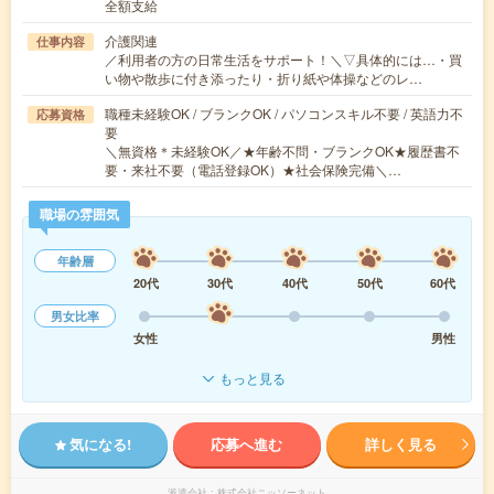
全額支給
介護関連
仕事内容
／利用者の方の日常生活をサポート！＼▽具体的には…・買
い物や散歩に付き添ったり・折り紙や体操などのレ…
職種未経験OK / ブランクOK / パソコンスキル不要 / 英語力不
応募資格
要
＼無資格＊未経験OK／★年齢不問・ブランクOK★履歴書不
要・来社不要（電話登録OK）★社会保険完備＼…
職場の雰囲気
年齢層
20代
30代
40代
50代
60代
男女比率
女性
男性
もっと見る
気になる!
応募へ進む
詳しく見る
派遣会社
株式会社ニッソーネット