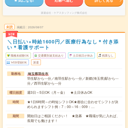
気になる!
応募へ進む
詳しく見る
派遣会社
ケアスタッフィング株式会社
未読
掲載日
2026/08/07
NEW
＼日払い×時給1600円／医療行為なし＊付き添
い＊看護サポート
職種未経験OK
交通費別途支給あり
土日祝日が休み
残業なし
WEB登録OK
派遣
埼玉県羽生市
勤務地
羽生駅から---分／南羽生駅から---分／新郷(埼玉県)駅から---
分／西羽生駅から---分
週3日～5日OK（月～金） ★土日休みOK
曜日頻度
★1日6時間～の時短シフトOK★都合に合わせてシフトが決
時間
められますシフト例：7：00～16：009：…
開始日はご相談ください！ ★急募 ★職場が気に入れば、
期間
長期でも働けます！