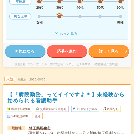
年齢層
20代
30代
40代
50代
60代
男女比率
女性
男性
もっと見る
気になる!
応募へ進む
詳しく見る
派遣会社
マンパワーグループ株式会社 ケアサービス事業部 （医療福祉介護関連）
未読
掲載日
2026/08/05
【「病院勤務」ってイイですよ＊】未経験から
始められる看護助手
職種未経験OK
交通費別途支給あり
土日祝日が休み
残業なし
WEB登録OK
派遣
埼玉県羽生市
勤務地
羽生駅から---分／南羽生駅から---分／新郷(埼玉県)駅から---