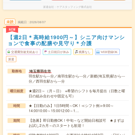
派遣会社
ケアスタッフィング株式会社
未読
掲載日
2026/08/07
NEW
【週2日＊高時給1900円～】シニア向けマンシ
ョンで食事の配膳や見守り＊介護
交通費別途支給あり
土日祝日が休み
残業なし
WEB登録OK
派遣
埼玉県羽生市
勤務地
羽生駅から---分／南羽生駅から---分／新郷(埼玉県)駅から---
分／西羽生駅から---分
★週2日～（月～日） ※希望のシフトを毎月提出（日数と曜
曜日頻度
日の組み合わせや固定も可）
★【日勤のみ】1日5時間～OK！≪シフト例≫9:00～
時間
14:0010:00～15:0012:00～1…
【急募】即日勤務OK！中旬～など開始日相談可 ★まずは
期間
お試し2カ月～のスタートも歓迎！
経験者時給1900円～ 介護福祉士時給1950円～ ※日払い/