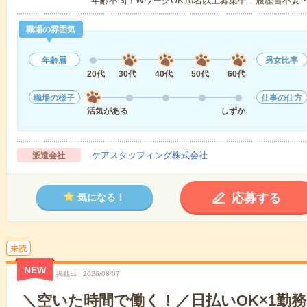
年齢不問！WワークOK10名以上募集中！履歴書不要
職場の雰囲気
年齢層
男女比率
20代
30代
40代
50代
60代
職場の様子
仕事の仕方
活気がある
しずか
ケアスタッフィング株式会社
派遣会社
応募する
気になる！
未読
NEW
掲載日
2026/08/07
＼空いた時間で働く！／日払いOK×1勤務