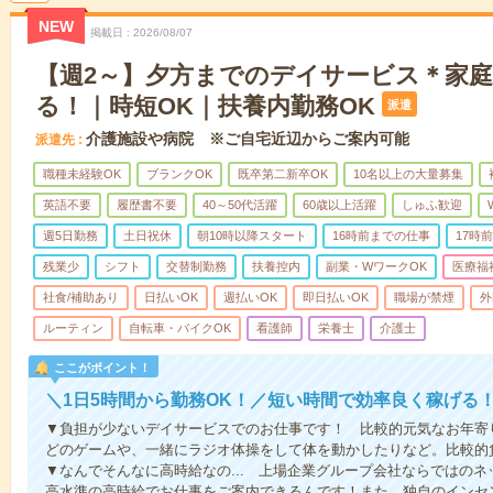
NEW
掲載日
2026/08/07
【週2～】夕方までのデイサービス＊家
る！｜時短OK｜扶養内勤務OK
派遣
介護施設や病院 ※ご自宅近辺からご案内可能
派遣先
職種未経験OK
ブランクOK
既卒第二新卒OK
10名以上の大量募集
英語不要
履歴書不要
40～50代活躍
60歳以上活躍
しゅふ歓迎
週5日勤務
土日祝休
朝10時以降スタート
16時前までの仕事
17時
残業少
シフト
交替制勤務
扶養控内
副業・WワークOK
医療福
社食/補助あり
日払いOK
週払いOK
即日払いOK
職場が禁煙
外
ルーティン
自転車・バイクOK
看護師
栄養士
介護士
ここがポイント！
＼1日5時間から勤務OK！／短い時間で効率良く稼げる
▼負担が少ないデイサービスでのお仕事です！ 比較的元気なお年寄
どのゲームや、一緒にラジオ体操をして体を動かしたりなど。比較的
▼なんでそんなに高時給なの... 上場企業グループ会社ならではの
高水準の高時給でお仕事をご案内できるんです！また、独自のインセ