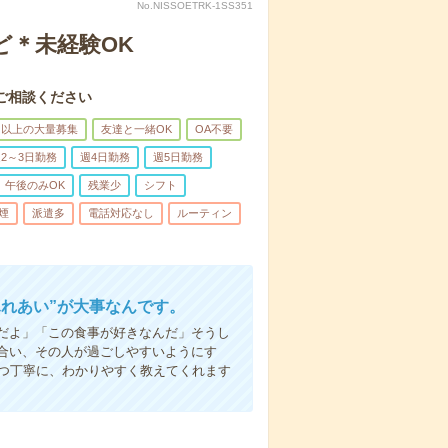
No.NISSOETRK-1SS351
ど＊未経験OK
ご相談ください
名以上の大量募集
友達と一緒OK
OA不要
2～3日勤務
週4日勤務
週5日勤務
午後のみOK
残業少
シフト
煙
派遣多
電話対応なし
ルーティン
ふれあい”が大事なんです。
だよ」「この食事が好きなんだ」そうし
合い、その人が過ごしやすいようにす
1つ丁寧に、わかりやすく教えてくれます