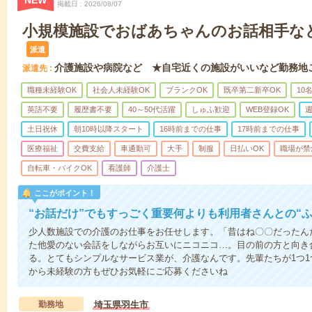
NEW
掲載日
2026/08/07
小規模施設でおばあちゃんのお話相手な
派遣
介護施設や病院など ★自宅近くの施設がいいなど勤務地
派遣先
職種未経験OK
社会人未経験OK
ブランクOK
既卒第二新卒OK
10
英語不要
履歴書不要
40～50代活躍
しゅふ歓迎
WEB登録OK
週
土日祝休
朝10時以降スタート
16時前までの仕事
17時前までの仕事
医療福祉
交費支給
車通勤可
大手
制服
日払いOK
職場が禁
自転車・バイクOK
看護師
介護士
ここがポイント！
“お話だけ”でもすっごく重要何よりも利用者さんとの“
少人数施設での介護のお仕事をお任せします。「昔はね〇〇だったん
た他愛のない会話をしながらお互いにニコニコ…。目の前の方と向き
る。とてもシンプルなサービス業が、介護なんです。先輩たちが1つ
から未経験の方もぜひお気軽にご応募くださいね
勤務地
埼玉県羽生市