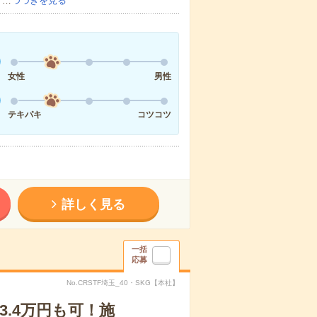
・…
つづきを見る
女性
男性
テキパキ
コツコツ
詳しく見る
一括
応募
No.CRSTF埼玉_40・SKG【本社】
3.4万円も可！施