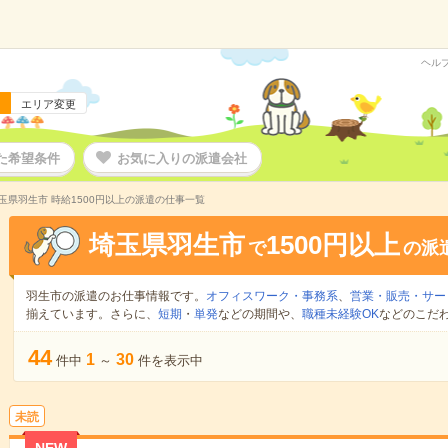
ヘル
エリア変更
た希望条件
お気に入りの派遣会社
玉県羽生市 時給1500円以上の派遣の仕事一覧
埼玉県羽生市
1500円以上
で
の派
羽生市の派遣のお仕事情報です。
オフィスワーク・事務系
、
営業・販売・サー
揃えています。さらに、
短期
・
単発
などの期間や、
職種未経験OK
などのこだ
44
1
30
件中
～
件を表示中
未読