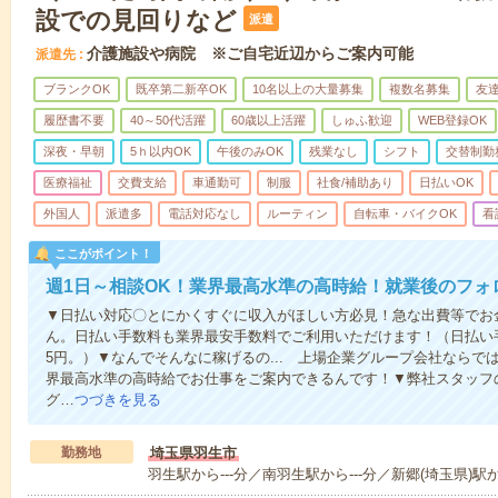
設での見回りなど
派遣
介護施設や病院 ※ご自宅近辺からご案内可能
派遣先
ブランクOK
既卒第二新卒OK
10名以上の大量募集
複数名募集
友達
履歴書不要
40～50代活躍
60歳以上活躍
しゅふ歓迎
WEB登録OK
深夜・早朝
5ｈ以内OK
午後のみOK
残業なし
シフト
交替制勤
医療福祉
交費支給
車通勤可
制服
社食/補助あり
日払いOK
外国人
派遣多
電話対応なし
ルーティン
自転車・バイクOK
看
ここがポイント！
週1日～相談OK！業界最高水準の高時給！就業後のフォ
▼日払い対応〇とにかくすぐに収入がほしい方必見！急な出費等でお
ん。日払い手数料も業界最安手数料でご利用いただけます！（日払い手
5円。）▼なんでそんなに稼げるの... 上場企業グループ会社なら
界最高水準の高時給でお仕事をご案内できるんです！▼弊社スタッフ
グ…
つづきを見る
勤務地
埼玉県羽生市
羽生駅から---分／南羽生駅から---分／新郷(埼玉県)駅か