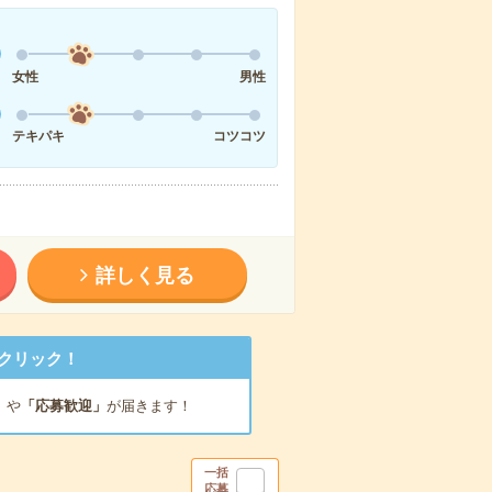
女性
男性
テキパキ
コツコツ
詳しく見る
クリック！
」
や
「応募歓迎」
が届きます！
一括
応募