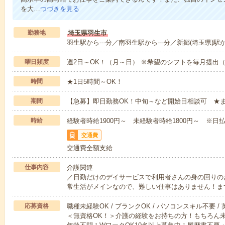
を大…
つづきを見る
勤務地
埼玉県羽生市
羽生駅から---分／南羽生駅から---分／新郷(埼玉県)駅か
曜日頻度
週2日～OK！（月～日） ※希望のシフトを毎月提出
時間
★1日5時間～OK！
期間
【急募】即日勤務OK！中旬～など開始日相談可 ★
時給
経験者時給1900円～ 未経験者時給1800円～ ※日払
交通費
交通費全額支給
仕事内容
介護関連
／日勤だけのデイサービスで利用者さんの身の回りの
常生活がメインなので、難しい仕事はありません！ま
応募資格
職種未経験OK / ブランクOK / パソコンスキル不要 /
＜無資格OK！＞介護の経験をお持ちの方！もちろん