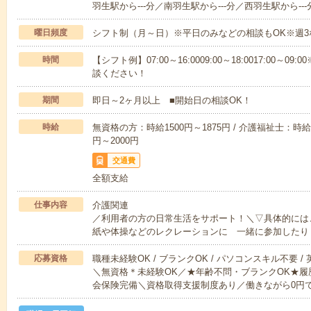
羽生駅から---分／南羽生駅から---分／西羽生駅から---
曜日頻度
シフト制（月～日）※平日のみなどの相談もOK※週3
時間
【シフト例】07:00～16:0009:00～18:0017:00
談ください！
期間
即日～2ヶ月以上 ■開始日の相談OK！
時給
無資格の方：時給1500円～1875円 / 介護福祉士：時給1
円～2000円
交通費
全額支給
仕事内容
介護関連
／利用者の方の日常生活をサポート！＼▽具体的には
紙や体操などのレクレーションに 一緒に参加したり
応募資格
職種未経験OK / ブランクOK / パソコンスキル不要 /
＼無資格＊未経験OK／★年齢不問・ブランクOK★履
会保険完備＼資格取得支援制度あり／働きながら0円