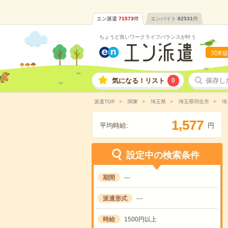
エン派遣
71573
件
エンバイト
82531
件
ちょうど良いワークライフバランスが叶う
関東版
気になる！リスト
0
保存し
派遣TOP
関東
埼玉県
埼玉県羽生市
埼
,
1
5
7
7
平均時給:
円
設定中の検索条件
期間
---
派遣形式
---
時給
1500円以上