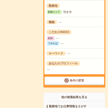
勤務地
羽生市
勤務エリア
職種
---
こだわりINDEX
---
絶対
---
できれば
キーワード
---
あなたのプロフィール
---
条件の変更
他の検索結果を見る
勤務地でお仕事情報をさがす