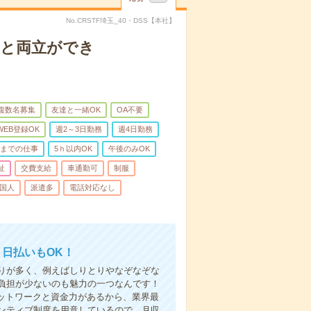
No.CRSTF埼玉_40・DSS【本社】
庭と両立ができ
複数名募集
友達と一緒OK
OA不要
WEB登録OK
週2～3日勤務
週4日勤務
前までの仕事
5ｈ以内OK
午後のみOK
祉
交費支給
車通勤可
制服
国人
派遣多
電話対応なし
！日払いもOK！
りが多く、例えばしりとりやなぞなぞな
負担が少ないのも魅力の一つなんです！
ネットワークと資金力があるから、業界最
ンティブ制度を用意しているので、月収