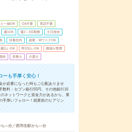
と一緒OK
OA不要
英語不要
週1OK
週2～3日勤務
土日祝休
務
扶養控内
副業・WワークOK
週払いOK
即日払いOK
職場が禁煙
護師
栄養士
介護士
ローも手厚く安心！
金が必要になった時もご心配ありませ
数料：セブン銀行55円、その他銀行16
ではのネットワークと資金力があるから、業
の手厚いフォロー！就業前のヒアリン
ら---分／西羽生駅から---分