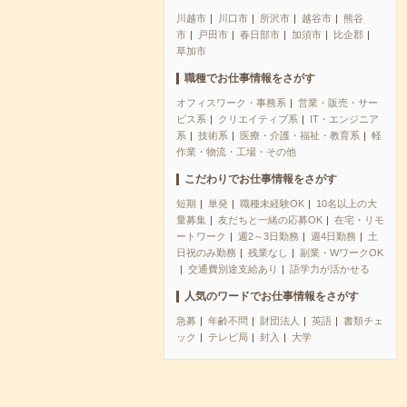
川越市
川口市
所沢市
越谷市
熊谷
市
戸田市
春日部市
加須市
比企郡
草加市
職種でお仕事情報をさがす
オフィスワーク・事務系
営業・販売・サー
ビス系
クリエイティブ系
IT・エンジニア
系
技術系
医療・介護・福祉・教育系
軽
作業・物流・工場・その他
こだわりでお仕事情報をさがす
短期
単発
職種未経験OK
10名以上の大
量募集
友だちと一緒の応募OK
在宅・リモ
ートワーク
週2～3日勤務
週4日勤務
土
日祝のみ勤務
残業なし
副業・WワークOK
交通費別途支給あり
語学力が活かせる
人気のワードでお仕事情報をさがす
急募
年齢不問
財団法人
英語
書類チェ
ック
テレビ局
封入
大学