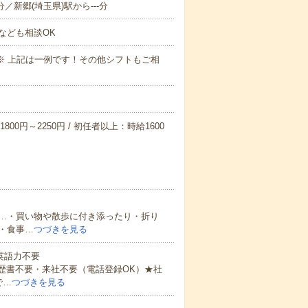
分／新郷(埼玉県)駅から---分
なども相談OK
～09:00※ 上記は一例です！その他シフトもご相
800円～2250円 / 初任者以上：時給1600
…・買い物や散歩に付き添ったり・折り
・食事…
つづきを見る
 英語力不要
歴書不要・来社不要（電話登録OK）★社
で…
つづきを見る