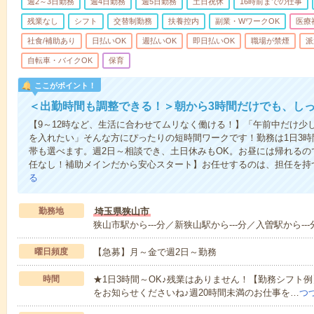
週2～3日勤務
週4日勤務
週5日勤務
土日祝休
16時前までの仕事
残業なし
シフト
交替制勤務
扶養控内
副業・WワークOK
医療
社食/補助あり
日払いOK
週払いOK
即日払いOK
職場が禁煙
派
自転車・バイクOK
保育
ここがポイント！
＜出勤時間も調整できる！＞朝から3時間だけでも、し
【9～12時など、生活に合わせてムリなく働ける！】「午前中だけ少
を入れたい」そんな方にぴったりの短時間ワークです！勤務は1日3時間～O
帯も選べます。週2日～相談でき、土日休みもOK。お昼には帰れるの
任なし！補助メインだから安心スタート】お任せするのは、担任を持つ
る
勤務地
埼玉県狭山市
狭山市駅から---分／新狭山駅から---分／入曽駅から--
曜日頻度
【急募】月～金で週2日～勤務
時間
★1日3時間～OK♪残業はありません！【勤務シフト例
をお知らせくださいね♪週20時間未満のお仕事を…
つ