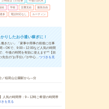
17時前までの仕事
午後のみOK
福祉
学校
交費支給
服装自由
遣多
電話対応なし
ルーティン
っかりしたお小遣い稼ぎに！
し働きたい」「家事や用事の前後に仕事
Kで、9:00～12:00など人気の時間
で、午後の時間を有効に使えます^^【担
先生の“お手伝い”が中心…
つづきを見
-分／稲荷山公園駅から---分
】人気の時間帯：9～12時ご希望の時間帯
づきを見る