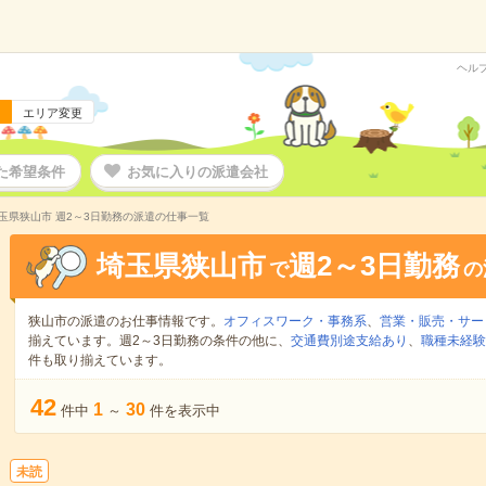
ヘル
エリア変更
た希望条件
お気に入りの派遣会社
玉県狭山市 週2～3日勤務の派遣の仕事一覧
埼玉県狭山市
週2～3日勤務
で
の
狭山市の派遣のお仕事情報です。
オフィスワーク・事務系
、
営業・販売・サー
揃えています。週2～3日勤務の条件の他に、
交通費別途支給あり
、
職種未経験
件も取り揃えています。
42
1
30
件中
～
件を表示中
未読