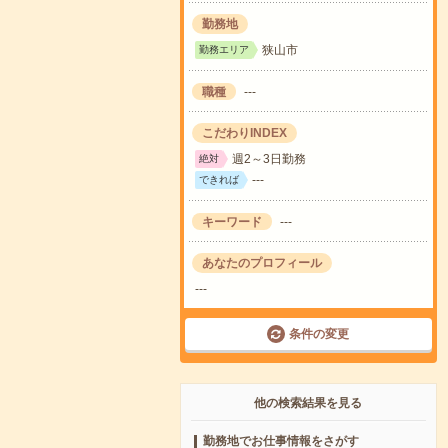
勤務地
狭山市
勤務エリア
職種
---
こだわりINDEX
週2～3日勤務
絶対
---
できれば
キーワード
---
あなたのプロフィール
---
条件の変更
他の検索結果を見る
勤務地でお仕事情報をさがす