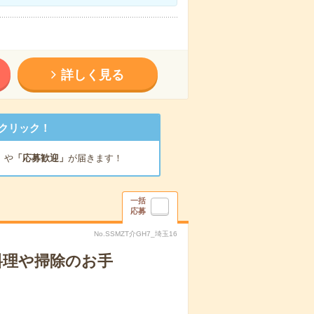
詳しく見る
クリック！
」
や
「応募歓迎」
が届きます！
一括
応募
No.SSMZT介GH7_埼玉16
料理や掃除のお手