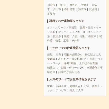
川越市
川口市
熊谷市
所沢市
越谷
市
戸田市
春日部市
加須市
比企郡
草加市
職種でお仕事情報をさがす
オフィスワーク・事務系
営業・販売・サー
ビス系
クリエイティブ系
IT・エンジニア
系
技術系
医療・介護・福祉・教育系
軽
作業・物流・工場・その他
こだわりでお仕事情報をさがす
短期
単発
職種未経験OK
10名以上の大
量募集
友だちと一緒の応募OK
在宅・リモ
ートワーク
週4日勤務
土日祝のみ勤務
残業なし
副業・WワークOK
交通費別途支
給あり
語学力が活かせる
人気のワードでお仕事情報をさがす
急募
年齢不問
財団法人
英語
書類チェ
ック
テレビ局
封入
大学