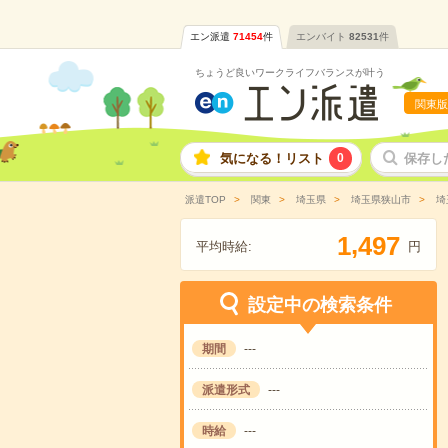
エン派遣
71454
件
エンバイト
82531
件
ちょうど良いワークライフバランスが叶う
関東版
気になる！リスト
0
保存し
派遣TOP
関東
埼玉県
埼玉県狭山市
埼
,
1
4
9
7
平均時給:
円
設定中の検索条件
期間
---
派遣形式
---
時給
---