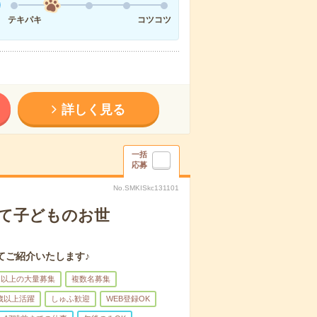
テキパキ
コツコツ
詳しく見る
一括
応募
No.SMKISkc131101
して子どものお世
てご紹介いたします♪
名以上の大量募集
複数名募集
0歳以上活躍
しゅふ歓迎
WEB登録OK