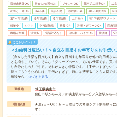
職種未経験OK
社会人未経験OK
ブランクOK
既卒第二新卒OK
10
友達と一緒OK
OA不要
英語不要
履歴書不要
40～50代活躍
6
週2～3日勤務
週4日勤務
週5日勤務
土日祝休
朝10時以降スタート
残業少
シフト
交替制勤務
扶養控内
副業・WワークOK
医療福
職場が禁煙
派遣多
電話対応なし
自転車・バイクOK
看護師
栄
ここがポイント！
＜お給料は速払い！＞自立を目指すお年寄りをお手伝い
【自立した生活を目指して】自立を目指すお年寄りが他の利用者さん
とを増やしていく。そんな「グループホーム」でのお仕事です。買い
り自分たちの力でやる。それが大きな特徴です。【手伝いすぎないこ
持ってもらうためには、手伝いすぎず、時には見守ることも大切です
施設から…
つづきを見る
勤務地
埼玉県狭山市
狭山市駅から---分／新狭山駅から---分／入曽駅から--
曜日頻度
★週2日～OK！月～日曜日での希望シフト制※徐々
す！