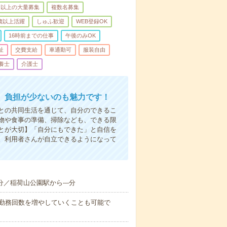
名以上の大量募集
複数名募集
0歳以上活躍
しゅふ歓迎
WEB登録OK
16時前までの仕事
午後のみOK
祉
交費支給
車通勤可
服装自由
養士
介護士
。負担が少ないのも魅力です！
との共同生活を通じて、自分のできるこ
物や食事の準備、掃除なども、できる限
とが大切】「自分にもできた」と自信を
。利用者さんが自立できるようになって
-分／稲荷山公園駅から---分
に勤務回数を増やしていくことも可能で