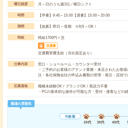
曜日頻度
月～日のうち週3日／曜日シフト
時間
【早番】9:45～15:00【遅番】15:00～20:00
期間
【急募】即日～長期 ※8月～OK！
時給
時給1700円＋交
交通費
交通費実費支給（当社規定あり）
仕事内容
窓口・ショールーム・カウンター受付
・ご予約のお客様のアテンド業務・来店されたお客様
注・各社保険会社の申込み書類の管理・発注・店頭で
応募資格
職種未経験OK / ブランクOK / 英語力不要
・PCの基本的な操作が可能な方・受付・接客などの経
職場の雰囲気
年齢層
20代
30代
40代