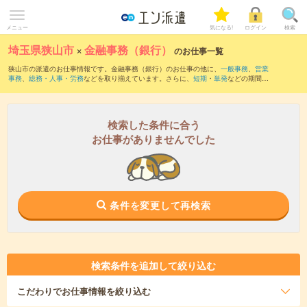
メニュー
気になる!
ログイン
検索
埼玉県狭山市
×
金融事務（銀行）
のお仕事一覧
狭山市の派遣のお仕事情報です。金融事務（銀行）のお仕事の他に、
一般事務
、
営業
事務
、
総務・人事・労務
などを取り揃えています。さらに、
短期
・
単発
などの期間
や、
職種未経験OK
などのこだわり条件で絞り込んでいただけます。職種辞典：
金融事
務のお仕事とは？とは？
検索した条件に合う
お仕事がありませんでした
条件を変更して再検索
検索条件を追加して絞り込む
こだわり
でお仕事情報を絞り込む