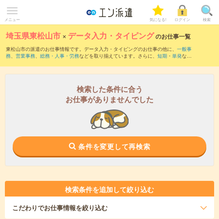
メニュー
気になる!
ログイン
検索
埼玉県東松山市
×
データ入力・タイピング
のお仕事一覧
東松山市の派遣のお仕事情報です。データ入力・タイピングのお仕事の他に、
一般事
務
、
営業事務
、
総務・人事・労務
などを取り揃えています。さらに、
短期
・
単発
など
の期間や、
職種未経験OK
などのこだわり条件で絞り込んでいただけます。職種辞典：
データ入力・タイピングのお仕事とは？とは？
検索した条件に合う
お仕事がありませんでした
条件を変更して再検索
検索条件を追加して絞り込む
こだわり
でお仕事情報を絞り込む