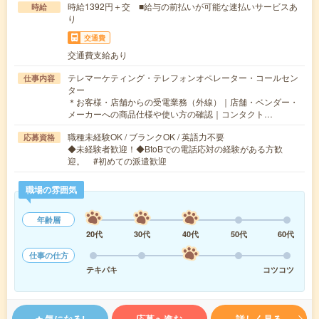
時給1392円＋交 ■給与の前払いが可能な速払いサービスあ
時給
り
交通費
交通費支給あり
テレマーケティング・テレフォンオペレーター・コールセン
仕事内容
ター
＊お客様・店舗からの受電業務（外線）｜店舗・ベンダー・
メーカーへの商品仕様や使い方の確認｜コンタクト…
職種未経験OK / ブランクOK / 英語力不要
応募資格
◆未経験者歓迎！◆BtoBでの電話応対の経験がある方歓
迎。 #初めての派遣歓迎
職場の雰囲気
年齢層
20代
30代
40代
50代
60代
仕事の仕方
テキパキ
コツコツ
気になる!
応募へ進む
詳しく見る