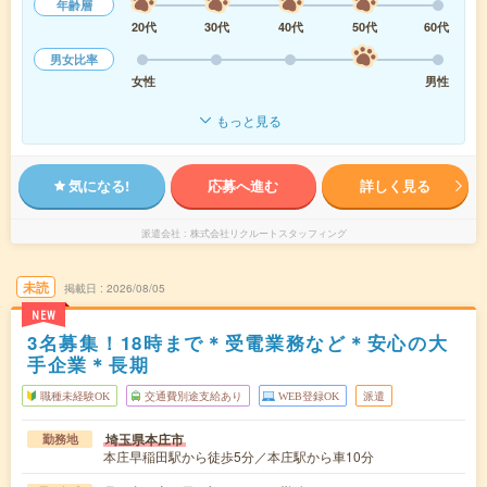
年齢層
20代
30代
40代
50代
60代
男女比率
女性
男性
もっと見る
気になる!
応募へ進む
詳しく見る
派遣会社
株式会社リクルートスタッフィング
未読
掲載日
2026/08/05
NEW
3名募集！18時まで＊受電業務など＊安心の大
手企業＊長期
職種未経験OK
交通費別途支給あり
WEB登録OK
派遣
埼玉県本庄市
勤務地
本庄早稲田駅から徒歩5分／本庄駅から車10分