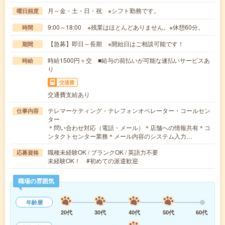
月～金・土・日・祝 ※シフト勤務です。
曜日頻度
9:00～18:00 ※残業はほとんどありません。※休憩60分。
時間
【急募】即日～長期 ※開始日はご相談可能です！
期間
時給1500円＋交 ■給与の前払いが可能な速払いサービスあ
時給
り
交通費
交通費支給あり
テレマーケティング・テレフォンオペレーター・コールセン
仕事内容
ター
＊問い合わせ対応（電話・メール）＊店舗への情報共有＊コ
ンタクトセンター業務＊メール内容のシステム入力…
職種未経験OK / ブランクOK / 英語力不要
応募資格
未経験OK！ #初めての派遣歓迎
職場の雰囲気
年齢層
20代
30代
40代
50代
60代