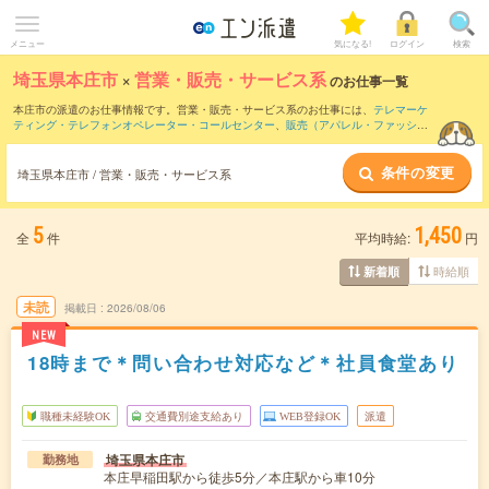
メニュー
気になる!
ログイン
検索
埼玉県本庄市
×
営業・販売・サービス系
のお仕事一覧
本庄市の派遣のお仕事情報です。営業・販売・サービス系のお仕事には、
テレマーケ
ティング・テレフォンオペレーター・コールセンター
、
販売（アパレル・ファッショ
ン・コスメ）
、
窓口・ショールーム・カウンター受付
などがあります。さらに、
短期
・
単発
などの期間や、
職種未経験OK
などのこだわり条件で絞り込んでいただけます。
条件の変更
埼玉県本庄市 / 営業・販売・サービス系
5
1,450
全
件
平均時給:
円
時給順
新着順
未読
掲載日
2026/08/06
NEW
18時まで＊問い合わせ対応など＊社員食堂あり
職種未経験OK
交通費別途支給あり
WEB登録OK
派遣
埼玉県本庄市
勤務地
本庄早稲田駅から徒歩5分／本庄駅から車10分