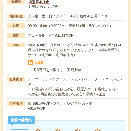
埼玉県本庄市
勤務地
本庄駅からバス9分
月～金・土・日／月20日 ※必ず勤務する曜日：水
曜日頻度
09:00-18:00（休憩60分）実働8時間（残業少なめ！）
時間
即日～長期 ※開始日相談OK
期間
時給1400円 月収例 22万円 時給1400円×実働8h×週5日×4
時給
週 ※月収例を保証するものではありません。※給与即受取り
サービス利用可（利用条件有）
交通費
1ヶ月3万円を上限として実費支給
テレマーケティング・テレフォンオペレーター・コールセン
仕事内容
ター
・お電話での問い合わせ対応・履歴入力・お客様からのメー
ル対応※同業務の方複数名いて安心な環境！※派遣…
職種未経験OK / ブランクOK / 英語力不要
応募資格
■未経験OK！
職場の雰囲気