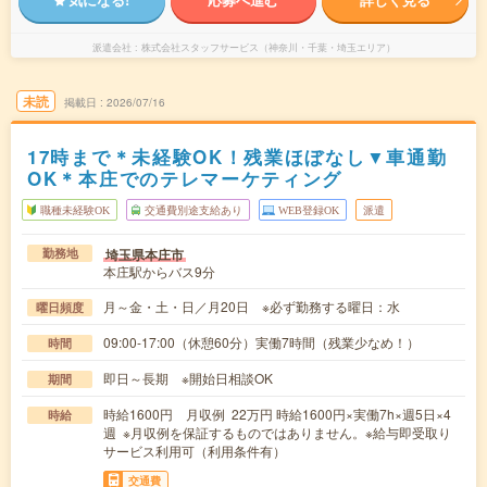
派遣会社
株式会社スタッフサービス（神奈川・千葉・埼玉エリア）
未読
掲載日
2026/07/16
17時まで＊未経験OK！残業ほぼなし▼車通勤
OK＊本庄でのテレマーケティング
職種未経験OK
交通費別途支給あり
WEB登録OK
派遣
埼玉県本庄市
勤務地
本庄駅からバス9分
月～金・土・日／月20日 ※必ず勤務する曜日：水
曜日頻度
09:00-17:00（休憩60分）実働7時間（残業少なめ！）
時間
即日～長期 ※開始日相談OK
期間
時給1600円 月収例 22万円 時給1600円×実働7h×週5日×4
時給
週 ※月収例を保証するものではありません。※給与即受取り
サービス利用可（利用条件有）
交通費