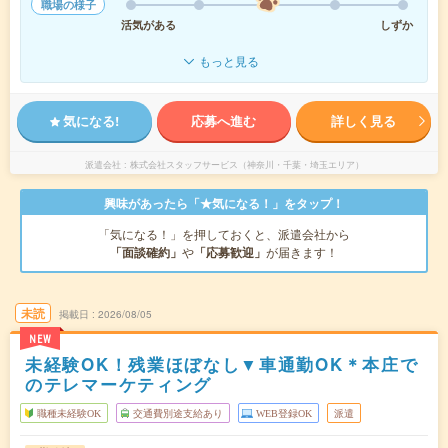
職場の様子
活気がある
しずか
もっと見る
気になる!
応募へ進む
詳しく見る
派遣会社
株式会社スタッフサービス（神奈川・千葉・埼玉エリア）
興味があったら「★気になる！」をタップ！
「気になる！」を押しておくと、派遣会社から
「面談確約」
や
「応募歓迎」
が届きます！
未読
掲載日
2026/08/05
NEW
未経験OK！残業ほぼなし▼車通勤OK＊本庄で
のテレマーケティング
職種未経験OK
交通費別途支給あり
WEB登録OK
派遣