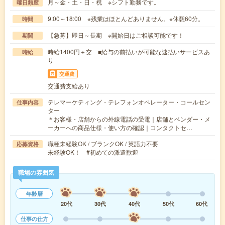
月～金・土・日・祝 ※シフト勤務です。
曜日頻度
9:00～18:00 ※残業はほとんどありません。※休憩60分。
時間
【急募】即日～長期 ※開始日はご相談可能です！
期間
時給1400円＋交 ■給与の前払いが可能な速払いサービスあ
時給
り
交通費
交通費支給あり
テレマーケティング・テレフォンオペレーター・コールセン
仕事内容
ター
＊お客様・店舗からの外線電話の受電｜店舗とベンダー・メ
ーカーへの商品仕様・使い方の確認｜コンタクトセ…
職種未経験OK / ブランクOK / 英語力不要
応募資格
未経験OK！ #初めての派遣歓迎
職場の雰囲気
年齢層
20代
30代
40代
50代
60代
仕事の仕方