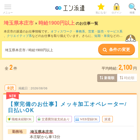
メニュー
気になる!
ログイン
検索
埼玉県本庄市
×
時給1900円以上
のお仕事一覧
本庄市の派遣のお仕事情報です。
オフィスワーク・事務系
、
営業・販売・サービス系
、
クリエイティブ系
などのお仕事を取り揃えています。さらに、
短期
・
単発
などの期
間や、
職種未経験OK
などのこだわり条件で絞り込んでいただけます。
条件の変更
埼玉県本庄市 / 時給1900円以上
2
2,100
全
件
平均時給:
円
時給順
新着順
未読
掲載日
2026/08/06
NEW
【寮完備のお仕事】メッキ加工オペレーター/
日払いOK
職種未経験OK
交通費別途支給あり
WEB登録OK
派遣
埼玉県本庄市
勤務地
本庄駅から車13分