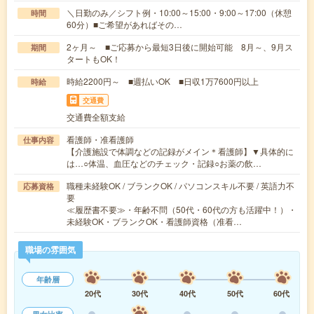
＼日勤のみ／シフト例・10:00～15:00・9:00～17:00（休憩
時間
60分）■ご希望があればその…
2ヶ月～ ■ご応募から最短3日後に開始可能 8月～、9月ス
期間
タートもOK！
時給2200円～ ■週払いOK ■日収1万7600円以上
時給
交通費
交通費全額支給
看護師・准看護師
仕事内容
【介護施設で体調などの記録がメイン＊看護師】▼具体的に
は…○体温、血圧などのチェック・記録○お薬の飲…
職種未経験OK / ブランクOK / パソコンスキル不要 / 英語力不
応募資格
要
≪履歴書不要≫・年齢不問（50代・60代の方も活躍中！）・
未経験OK・ブランクOK・看護師資格（准看…
職場の雰囲気
年齢層
20代
30代
40代
50代
60代