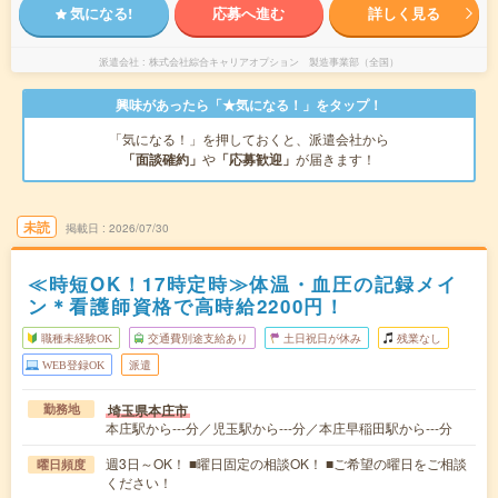
気になる!
応募へ進む
詳しく見る
派遣会社
株式会社綜合キャリアオプション 製造事業部（全国）
興味があったら「★気になる！」をタップ！
「気になる！」を押しておくと、派遣会社から
「面談確約」
や
「応募歓迎」
が届きます！
未読
掲載日
2026/07/30
≪時短OK！17時定時≫体温・血圧の記録メイ
ン＊看護師資格で高時給2200円！
職種未経験OK
交通費別途支給あり
土日祝日が休み
残業なし
WEB登録OK
派遣
埼玉県本庄市
勤務地
本庄駅から---分／児玉駅から---分／本庄早稲田駅から---分
週3日～OK！ ■曜日固定の相談OK！ ■ご希望の曜日をご相談
曜日頻度
ください！