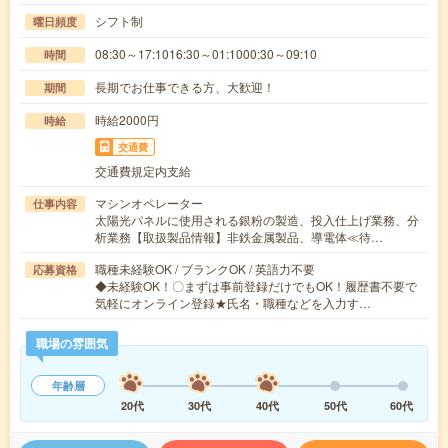
シフト制
曜日頻度
08:30～17:1016:30～01:1000:30～09:10
時間
長期でお仕事できる方、大歓迎！
期間
時給2000円
時給
交通費
交通費規定内支給
マシンオペレーター
仕事内容
太陽光パネルに使用される銀粉の製造、投入仕上げ業務、分
析業務【取扱製品情報】非鉄金属製品、導電体≪待…
職種未経験OK / ブランクOK / 英語力不要
応募資格
◆未経験OK！〇まずは事前登録だけでもOK！履歴書不要で
気軽にオンライン登録★氏名・職種などを入力す…
職場の雰囲気
年齢層
20代
30代
40代
50代
60代