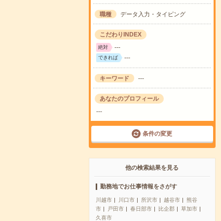
職種
データ入力・タイピング
こだわりINDEX
---
絶対
---
できれば
キーワード
---
あなたのプロフィール
---
条件の変更
他の検索結果を見る
勤務地でお仕事情報をさがす
川越市
川口市
所沢市
越谷市
熊谷
市
戸田市
春日部市
比企郡
草加市
久喜市