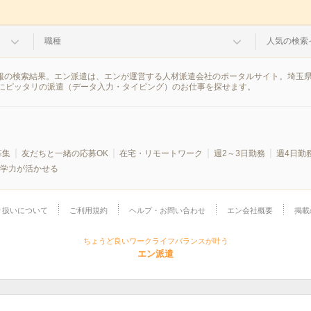
職種
人気の検索
情報の検索結果。エン派遣は、エンが運営する人材派遣会社のポータルサイト。埼玉
にピッタリの派遣（データ入力・タイピング）のお仕事を探せます。
募集
友だちと一緒の応募OK
在宅・リモートワーク
週2～3日勤務
週4日勤
学力が活かせる
り扱いについて
ご利用規約
ヘルプ・お問い合わせ
エン会社概要
掲載
ちょうど良いワークライフバランスが叶う
エン派遣