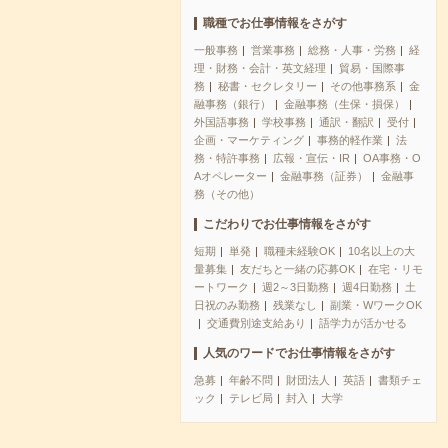
職種でお仕事情報をさがす
一般事務
営業事務
総務・人事・労務
経
理・財務・会計・英文経理
貿易・国際事
務
秘書・セクレタリー
その他事務系
金
融事務（銀行）
金融事務（生保・損保）
外国語事務
学校事務
通訳・翻訳
受付
企画・マーケティング
事務的軽作業
法
務・特許事務
広報・宣伝・IR
OA事務・O
Aオペレーター
金融事務（証券）
金融事
務（その他）
こだわりでお仕事情報をさがす
短期
単発
職種未経験OK
10名以上の大
量募集
友だちと一緒の応募OK
在宅・リモ
ートワーク
週2～3日勤務
週4日勤務
土
日祝のみ勤務
残業なし
副業・WワークOK
交通費別途支給あり
語学力が活かせる
人気のワードでお仕事情報をさがす
急募
年齢不問
財団法人
英語
書類チェ
ック
テレビ局
封入
大学