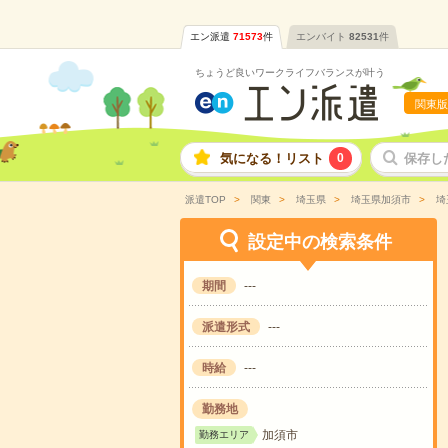
エン派遣
71573
件
エンバイト
82531
件
ちょうど良いワークライフバランスが叶う
関東版
気になる！リスト
0
保存し
派遣TOP
関東
埼玉県
埼玉県加須市
埼
設定中の検索条件
期間
---
派遣形式
---
時給
---
勤務地
加須市
勤務エリア