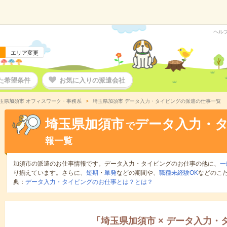
ヘル
エリア変更
た希望条件
お気に入りの派遣会社
玉県加須市 オフィスワーク・事務系
埼玉県加須市 データ入力・タイピングの派遣の仕事一覧
埼玉県加須市
データ入力・
で
報一覧
加須市の派遣のお仕事情報です。データ入力・タイピングのお仕事の他に、
一
り揃えています。さらに、
短期
・
単発
などの期間や、
職種未経験OK
などのこ
典：
データ入力・タイピングのお仕事とは？とは？
「
埼玉県加須市
×
データ入力・