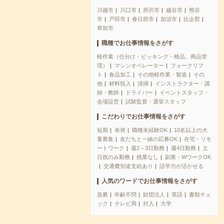
川越市
川口市
所沢市
越谷市
熊谷
市
戸田市
春日部市
加須市
比企郡
草加市
職種でお仕事情報をさがす
軽作業（仕分け・ピッキング・検品、商品管
理）
マシンオペレーター
フォークリフ
ト
食品加工
その他軽作業・製造
その
他
材料投入
清掃
インストラクター・講
師・教師
ドライバー
イベントスタッフ・
会場設営
試験監督・選挙スタッフ
こだわりでお仕事情報をさがす
短期
単発
職種未経験OK
10名以上の大
量募集
友だちと一緒の応募OK
在宅・リモ
ートワーク
週2～3日勤務
週4日勤務
土
日祝のみ勤務
残業なし
副業・WワークOK
交通費別途支給あり
語学力が活かせる
人気のワードでお仕事情報をさがす
急募
年齢不問
財団法人
英語
書類チェ
ック
テレビ局
封入
大学