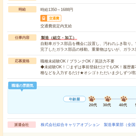
時給
時給1350～1688円
交通費
交通費規定内支給
仕事内容
製造（組立・加工）
自動車ガラス部品を機会に設置し、汚れのふき取り。
完了したガラス部品の移動。重量物はないが、ガラス
応募資格
職種未経験OK / ブランクOK / 英語力不要
◆未経験OK！〇まずは事前登録だけでもOK！履歴
種などを入力するだけ★オシゴトただいま少しずつ増
職場の雰囲気
年齢層
20代
30代
40代
株式会社綜合キャリアオプション 製造事業部（全国
派遣会社