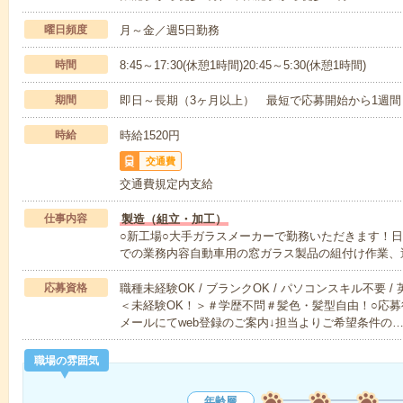
曜日頻度
月～金／週5日勤務
時間
8:45～17:30(休憩1時間)20:45～5:30(休憩1時間)
期間
即日～長期（3ヶ月以上） 最短で応募開始から1週間
時給
時給1520円
交通費
交通費規定内支給
仕事内容
製造（組立・加工）
○新工場○大手ガラスメーカーで勤務いただきます！
での業務内容自動車用の窓ガラス製品の組付け作業、
応募資格
職種未経験OK / ブランクOK / パソコンスキル不要 /
＜未経験OK！＞＃学歴不問＃髪色・髪型自由！○応募
メールにてweb登録のご案内↓担当よりご希望条件の
職場の雰囲気
年齢層