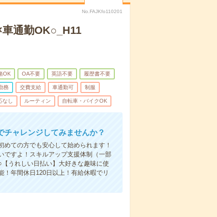
No.FAJKfo110201
車通勤OK○_H11
緒OK
OA不要
英語不要
履歴書不要
勤務
交費支給
車通勤可
制服
応なし
ルーティン
自転車・バイクOK
でチャレンジしてみませんか？
初めての方でも安心して始められます！
いですよ！スキルアップ支援体制（一部
○【うれしい日払い】大好きな趣味に使
！年間休日120日以上！有給休暇でリ