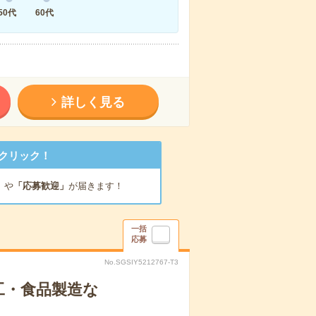
50代
60代
詳しく見る
クリック！
」
や
「応募歓迎」
が届きます！
一括
応募
No.SGSIY5212767-T3
工・食品製造な