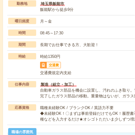
勤務地
埼玉県飯能市
飯能駅から徒歩9分
曜日頻度
月～金
時間
08:45～17:30
期間
長期でお仕事できる方、大歓迎！
時給
時給1350円
交通費
交通費規定内支給
仕事内容
製造（組立・加工）
自動車ガラス部品を機会に設置し、汚れのふき取り。
完了したガラス部品の移動。重量物はないが、ガラス
応募資格
職種未経験OK / ブランクOK / 英語力不要
◆未経験OK！〇まずは事前登録だけでもOK！履歴
種などを入力するだけ★オシゴトただいま少しずつ増
職場の雰囲気