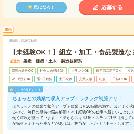
応募する
気になる！
未読
掲載日
2026/08/05
【未経験OK！】組立・加工・食品製造など
製造・建築・土木・製造技術系
派遣先
職種未経験OK
社会人未経験OK
ブランクOK
既卒第二新卒OK
複数
WEB登録OK
週5日勤務
土日祝休
交費支給
制服
日払いOK
ここがポイント！
ちょっとの残業で収入アップ！ラクラク制服アリ！
≪ちょっとの残業で収入アップ≫残業は月20時間未満で、ほどよく
るので、毎日の服装の悩み解消！≪未経験OKの仕事≫新しいことに
働く環境が整っています！イチからスキルUP・ステップUP目指して
が探せる≫困った事などがあれば、担当がしっかりサポートします！