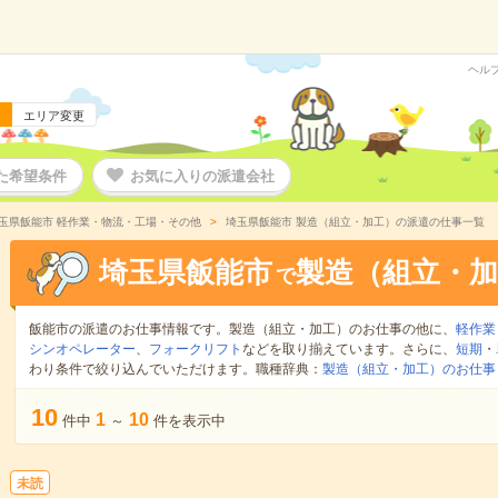
ヘル
エリア変更
た希望条件
お気に入りの派遣会社
玉県飯能市 軽作業・物流・工場・その他
埼玉県飯能市 製造（組立・加工）の派遣の仕事一覧
埼玉県飯能市
製造（組立・加
で
飯能市の派遣のお仕事情報です。製造（組立・加工）のお仕事の他に、
軽作業
シンオペレーター
、
フォークリフト
などを取り揃えています。さらに、
短期
・
わり条件で絞り込んでいただけます。職種辞典：
製造（組立・加工）のお仕事
10
1
10
件中
～
件を表示中
未読