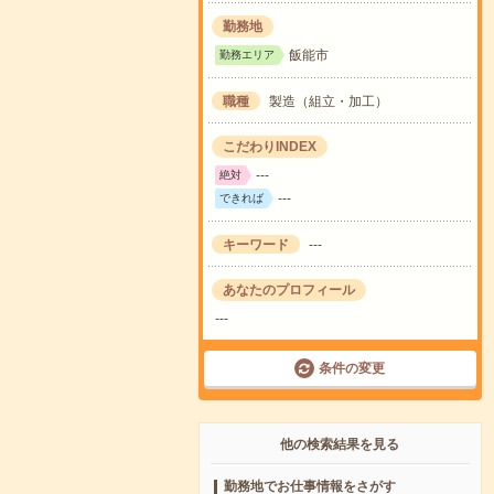
勤務地
飯能市
勤務エリア
職種
製造（組立・加工）
こだわりINDEX
---
絶対
---
できれば
キーワード
---
あなたのプロフィール
---
条件の変更
他の検索結果を見る
勤務地でお仕事情報をさがす