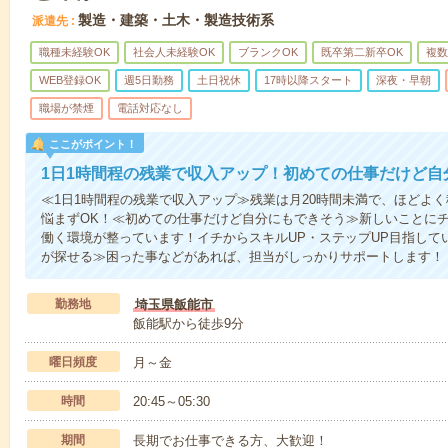
製造・建築・土木・製造技術系
派遣先
職種未経験OK
社会人未経験OK
ブランクOK
既卒第二新卒OK
複数
WEB登録OK
週5日勤務
土日祝休
17時以降スタート
深夜・早朝
職場が禁煙
電話対応なし
ここがポイント！
1日1時間程の残業で収入アップ！初めての仕事だけど自
≪1日1時間程の残業で収入アップ≫残業は月20時間未満で、ほどよ
悩まずOK！≪初めての仕事だけど自分にもできそう≫新しいことに
働く環境が整っています！イチからスキルUP・ステップUP目指して
が探せる≫困った事などがあれば、担当がしっかりサポートします！
勤務地
埼玉県飯能市
飯能駅から徒歩9分
曜日頻度
月～金
時間
20:45～05:30
期間
長期でお仕事できる方、大歓迎！