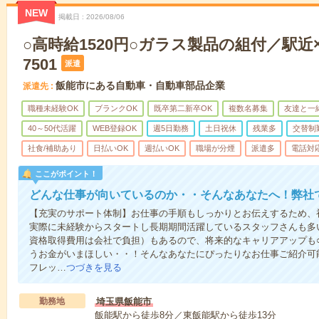
NEW
掲載日
2026/08/06
○高時給1520円○ガラス製品の組付／駅近×
7501
派遣
飯能市にある自動車・自動車部品企業
派遣先
職種未経験OK
ブランクOK
既卒第二新卒OK
複数名募集
友達と一
40～50代活躍
WEB登録OK
週5日勤務
土日祝休
残業多
交替制
社食/補助あり
日払いOK
週払いOK
職場が分煙
派遣多
電話対
ここがポイント！
どんな仕事が向いているのか・・そんなあなたへ！弊社
【充実のサポート体制】お仕事の手順もしっかりとお伝えするため、
実際に未経験からスタートし長期期間活躍しているスタッフさんも多
資格取得費用は会社で負担）もあるので、将来的なキャリアアップも
うお金がいまほしい・・！そんなあなたにぴったりなお仕事ご紹介可能
フレッ…
つづきを見る
勤務地
埼玉県飯能市
飯能駅から徒歩8分／東飯能駅から徒歩13分