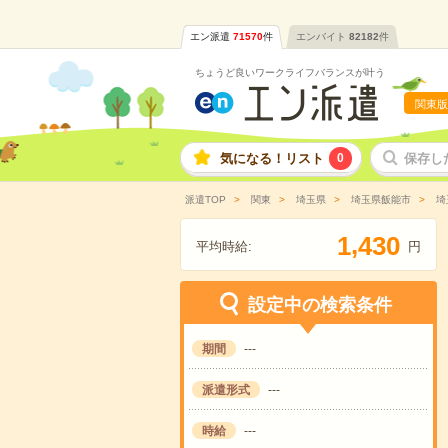
エン派遣
71570
件
エンバイト
82182
件
ちょうど良いワークライフバランスが叶う
関東版
気になる！リスト
0
保存し
派遣TOP
関東
埼玉県
埼玉県飯能市
埼
,
1
4
3
0
平均時給:
円
設定中の検索条件
期間
---
派遣形式
---
時給
---