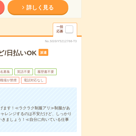
詳しく見る
一括
応募
No.SGSIY5212768-T3
/日払いOK
派遣
名募集
英語不要
履歴書不要
職場が禁煙
電話対応なし
稼げます！≪ラクラク制服アリ≫制服があ
チャレンジするのは不安だけど、しっかり
いきましょう！≪自分に向いている仕事