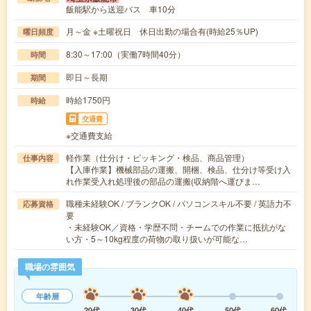
飯能駅から送迎バス 車10分
月～金 ※土曜祝日 休日出勤の場合有(時給25％UP)
曜日頻度
8:30～17:00（実働7時間40分）
時間
即日～長期
期間
時給1750円
時給
交通費
※交通費支給
軽作業（仕分け・ピッキング・検品、商品管理）
仕事内容
【入庫作業】機械部品の運搬、開梱、検品、仕分け等受け入
れ作業受入れ処理後の部品の運搬(収納階へ運びま…
職種未経験OK / ブランクOK / パソコンスキル不要 / 英語力不
応募資格
要
・未経験OK／資格・学歴不問・チームでの作業に抵抗がな
い方・5～10kg程度の荷物の取り扱いが可能な…
職場の雰囲気
年齢層
20代
30代
40代
50代
60代