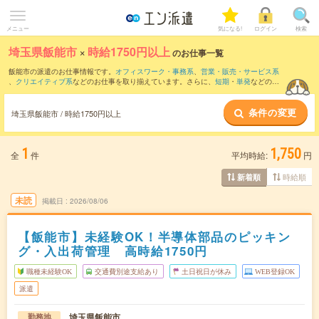
メニュー
気になる!
ログイン
検索
埼玉県飯能市
×
時給1750円以上
のお仕事一覧
飯能市の派遣のお仕事情報です。
オフィスワーク・事務系
、
営業・販売・サービス系
、
クリエイティブ系
などのお仕事を取り揃えています。さらに、
短期
・
単発
などの期
間や、
職種未経験OK
などのこだわり条件で絞り込んでいただけます。
条件の変更
埼玉県飯能市 / 時給1750円以上
1
1,750
全
件
平均時給:
円
時給順
新着順
未読
掲載日
2026/08/06
【飯能市】未経験OK！半導体部品のピッキン
グ・入出荷管理 高時給1750円
職種未経験OK
交通費別途支給あり
土日祝日が休み
WEB登録OK
派遣
埼玉県飯能市
勤務地