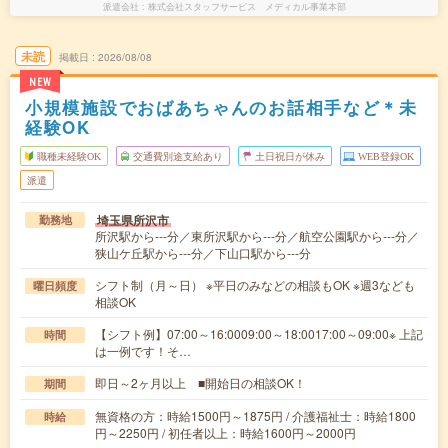
派遣会社
株式会社スタッフサービス メディカル事業本部
未読
掲載日
2026/08/08
NEW
小規模施設でおばあちゃんのお話相手など＊未
経験OK
職種未経験OK
交通費別途支給あり
土日祝日が休み
WEB登録OK
派遣
埼玉県所沢市
勤務地
所沢駅から---分／東所沢駅から---分／航空公園駅から---分／
狭山ケ丘駅から---分／下山口駅から---分
シフト制（月～日） ※平日のみなどの相談もOK ※週3なども
曜日頻度
相談OK
【シフト例】07:00～16:0009:00～18:0017:00～09:00※ 上記
時間
は一例です！そ…
即日～2ヶ月以上 ■開始日の相談OK！
期間
無資格の方：時給1500円～1875円 / 介護福祉士：時給1800
時給
円～2250円 / 初任者以上：時給1600円～2000円