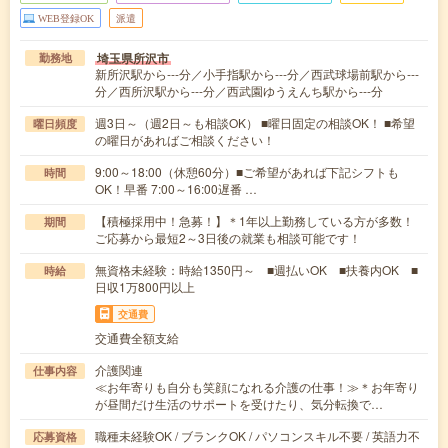
WEB登録OK
派遣
埼玉県所沢市
勤務地
新所沢駅から---分／小手指駅から---分／西武球場前駅から---
分／西所沢駅から---分／西武園ゆうえんち駅から---分
週3日～（週2日～も相談OK） ■曜日固定の相談OK！ ■希望
曜日頻度
の曜日があればご相談ください！
9:00～18:00（休憩60分）■ご希望があれば下記シフトも
時間
OK！早番 7:00～16:00遅番 …
【積極採用中！急募！】＊1年以上勤務している方が多数！
期間
ご応募から最短2～3日後の就業も相談可能です！
無資格未経験：時給1350円～ ■週払いOK ■扶養内OK ■
時給
日収1万800円以上
交通費
交通費全額支給
介護関連
仕事内容
≪お年寄りも自分も笑顔になれる介護の仕事！≫＊お年寄り
が昼間だけ生活のサポートを受けたり、気分転換で…
職種未経験OK / ブランクOK / パソコンスキル不要 / 英語力不
応募資格