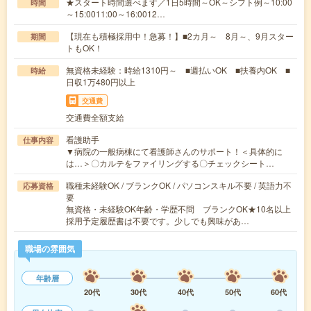
★スタート時間選べます／1日5時間～OK～シフト例～10:00
時間
～15:0011:00～16:0012…
【現在も積極採用中！急募！】■2カ月～ 8月～、9月スター
期間
トもOK！
無資格未経験：時給1310円～ ■週払いOK ■扶養内OK ■
時給
日収1万480円以上
交通費
交通費全額支給
看護助手
仕事内容
▼病院の一般病棟にて看護師さんのサポート！＜具体的に
は…＞〇カルテをファイリングする〇チェックシート…
職種未経験OK / ブランクOK / パソコンスキル不要 / 英語力不
応募資格
要
無資格・未経験OK年齢・学歴不問 ブランクOK★10名以上
採用予定履歴書は不要です。少しでも興味があ…
職場の雰囲気
年齢層
20代
30代
40代
50代
60代