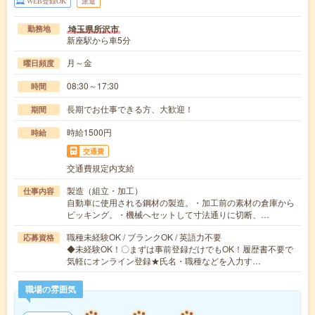
WEB登録OK
派遣
埼玉県所沢市
勤務地
新座駅から車5分
月～金
曜日頻度
08:30～17:30
時間
長期でお仕事できる方、大歓迎！
期間
時給1500円
時給
交通費
交通費規定内支給
製造（組立・加工）
仕事内容
自動車に使用される鋼材の製造。・加工前の素材の倉庫から
ピッキング。・機械へセットして寸法通りに切断、…
職種未経験OK / ブランクOK / 英語力不要
応募資格
◆未経験OK！〇まずは事前登録だけでもOK！履歴書不要で
気軽にオンライン登録★氏名・職種などを入力す…
職場の雰囲気