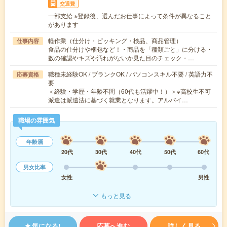
交通費
一部支給 ※登録後、選んだお仕事によって条件が異なること
があります
軽作業（仕分け・ピッキング・検品、商品管理）
仕事内容
食品の仕分けや梱包など！・商品を「種類ごと」に分ける・
数の確認やキズや汚れがないか見た目のチェック・…
職種未経験OK / ブランクOK / パソコンスキル不要 / 英語力不
応募資格
要
＜経験・学歴・年齢不問（60代も活躍中！）＞※高校生不可
派遣は派遣法に基づく就業となります。アルバイ…
職場の雰囲気
年齢層
20代
30代
40代
50代
60代
男女比率
女性
男性
もっと見る
気になる!
応募へ進む
詳しく見る