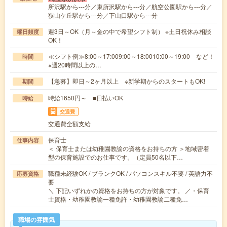
所沢駅から---分／東所沢駅から---分／航空公園駅から---分／
狭山ケ丘駅から---分／下山口駅から---分
週3日～OK（月～金の中で希望シフト制） ※土日祝休み相談
曜日頻度
OK！
≪シフト例≫8:00～17:009:00～18:0010:00～19:00 など！
時間
※週20時間以上の…
【急募】即日～2ヶ月以上 ※新学期からのスタートもOK!
期間
時給1650円～ ■日払いOK
時給
交通費
交通費全額支給
保育士
仕事内容
＜ 保育士または幼稚園教諭の資格をお持ちの方 ＞地域密着
型の保育施設でのお仕事です。（定員50名以下…
職種未経験OK / ブランクOK / パソコンスキル不要 / 英語力不
応募資格
要
＼ 下記いずれかの資格をお持ちの方が対象です。 ／・保育
士資格・幼稚園教諭一種免許・幼稚園教諭二種免…
職場の雰囲気