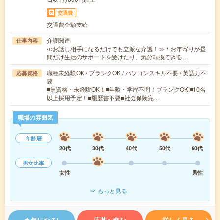
交通費
交通費全額支給
介護関連
仕事内容
≪お話し相手になるだけでも立派な介護！≫＊お年寄りが昼
間だけ生活のサポートを受けたり、気分転換できる…
職種未経験OK / ブランクOK / パソコンスキル不要 / 英語力不
応募資格
要
■無資格・未経験OK！■年齢・学歴不問！ブランクOK!■10名
以上採用予定！■履歴書不要■社会保険完…
職場の雰囲気
年齢層
20代
30代
40代
50代
60代
男女比率
女性
男性
もっと見る
気になる!
応募へ進む
詳しく見る