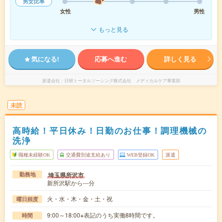
男女比率
女性
男性
もっと見る
気になる!
応募へ進む
詳しく見る
派遣会社
日研トータルソーシング株式会社 メディカルケア事業部
未読
高時給！平日休み！日勤のお仕事！調理機械の
洗浄
職種未経験OK
交通費別途支給あり
WEB登録OK
派遣
埼玉県所沢市
勤務地
新所沢駅から---分
火・水・木・金・土・祝
曜日頻度
9:00～18:00※表記のうち実働8時間です。
時間