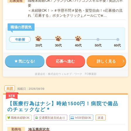
職種未経験OK / ブランクOK / パソコンスキル不要 / 英語力不
応募資格
要
＜未経験OK！＞＃学歴不問＃髪色・髪型自由！○応募後の流
れ「応募する」ボタンをクリック↓メールにてw…
職場の雰囲気
年齢層
20代
30代
40代
50代
60代
気になる!
応募へ進む
詳しく見る
派遣会社
株式会社ウィルオブ・ワーク FO事業部
未読
掲載日
2026/08/09
NEW
【医療行為はナシ】時給1500円！病院で備品
のチェックなど＊
職種未経験OK
交通費別途支給あり
WEB登録OK
派遣
埼玉県所沢市
勤務地