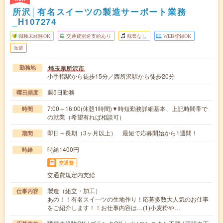
所沢│有名スイーツの製造サーポート業務
_H107274
職種未経験OK
交通費別途支給あり
残業なし
WEB登録OK
派遣
埼玉県所沢市
勤務地
小手指駅から徒歩15分／西所沢駅から徒歩20分
週5日勤務
曜日頻度
7:00～16:00(休憩1時間)▼時短勤務詳細基本、上記時間帯で
時間
の就業（希望有れば相談可）
即日～長期（3ヶ月以上） 最短で応募開始から1週間！
期間
時給1400円
時給
交通費
交通費規定内支給
製造（組立・加工）
仕事内容
あの！！有名スイ―ツの生地作り！応募多数大人気のお仕事
をご紹介します！！お仕事内容は…(1)小麦粉や…