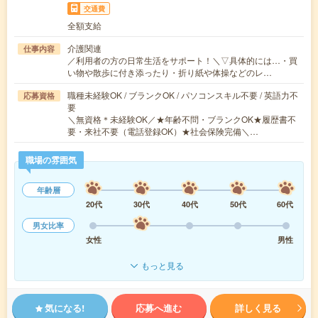
交通費
全額支給
介護関連
仕事内容
／利用者の方の日常生活をサポート！＼▽具体的には…・買
い物や散歩に付き添ったり・折り紙や体操などのレ…
職種未経験OK / ブランクOK / パソコンスキル不要 / 英語力不
応募資格
要
＼無資格＊未経験OK／★年齢不問・ブランクOK★履歴書不
要・来社不要（電話登録OK）★社会保険完備＼…
職場の雰囲気
年齢層
20代
30代
40代
50代
60代
男女比率
女性
男性
もっと見る
気になる!
応募へ進む
詳しく見る