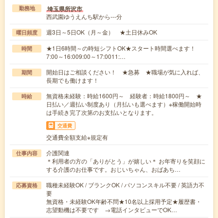
埼玉県所沢市
勤務地
西武園ゆうえんち駅から---分
週3日～5日OK（月～金） ★土日休みOK
曜日頻度
★1日6時間～の時短シフトOK★スタート時間選べます！
時間
7:00～16:009:00～17:0011:…
開始日はご相談ください！ ★急募 ★職場が気に入れば、
期間
長期でも働けます！
無資格未経験：時給1600円～ 経験者：時給1800円～ ★
時給
日払い／週払い制度あり（月払いも選べます）※稼働開始時
は手続き完了次第のお支払いとなります。
交通費
交通費全額支給※規定有
介護関連
仕事内容
＊利用者の方の「ありがとう」が嬉しい＊ お年寄りを笑顔に
する介護のお仕事です。おじいちゃん、おばあち…
職種未経験OK / ブランクOK / パソコンスキル不要 / 英語力不
応募資格
要
無資格・未経験OK年齢不問★10名以上採用予定★履歴書・
志望動機は不要です →電話インタビューでOK…