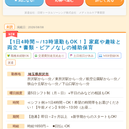
派遣会社
日研トータルソーシング株式会社 メディカルケア事業部
未読
掲載日
2026/08/08
NEW
【1日4時間～/13時退勤もOK！】家庭や趣味と
両立＊書類・ピアノなしの補助保育
職種未経験OK
交通費別途支給あり
土日祝日が休み
WEB登録OK
派遣
埼玉県所沢市
勤務地
所沢駅から---分／東所沢駅から---分／航空公園駅から---分／
狭山ケ丘駅から---分／下山口駅から---分
週5日シフト制（月～日） ※平日のみなどの相談もOK
曜日頻度
≪シフト例≫1日4時間～OK！希望の時間帯をお選びくださ
時間
い！【午前メイン】9:00～13:00（お昼…
【急募】即日～2ヶ月以上 ※新学期からのスタートもOK!
期間
時給1650円～ ■日払いOK
時給