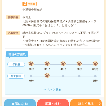
交通費
交通費全額支給
保育士
仕事内容
＼認可保育園での補助保育業務／▼具体的な業務イメージ
09:00～ 園児を「おはよう！」と迎える10:…
職種未経験OK / ブランクOK / パソコンスキル不要 / 英語力不
応募資格
要
＼保育士または幼稚園教諭の資格をお持ちの方 ／実務経験は
一切問いません！もちろんブランクをお持ちの方…
職場の雰囲気
年齢層
20代
30代
40代
50代
60代
男女比率
女性
男性
もっと見る
気になる!
応募へ進む
詳しく見る