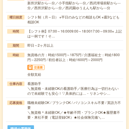
新所沢駅から---分／小手指駅から---分／西武球場前駅から---
分／西所沢駅から---分／西武園ゆうえんち駅から---分
シフト制（月～日） ※平日のみなどの相談もOK ※週3なども
曜日頻度
相談OK
【シフト例】07:00～16:0009:00～18:0017:00～09:00※ 上記
時間
は一例です！そ…
即日～2ヶ月以上
期間
無資格の方：時給1500円～1875円 / 介護福祉士：時給1800
時給
円～2250円 / 初任者以上：時給1600円～2000円
交通費
全額支給
看護助手
仕事内容
＼無資格・未経験OKの看護助手／医療行為は一切行わない
ので未経験でも安心！▽具体的には…・リネンやシ…
職種未経験OK / ブランクOK / パソコンスキル不要 / 英語力不
応募資格
要
＼無資格＊未経験OK／★年齢不問・ブランクOK★履歴書不
要・来社不要（電話登録OK）★社会保険完備＼…
職場の雰囲気