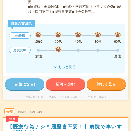
要
■無資格・未経験OK！■年齢・学歴不問！ブランクOK!■10名
以上採用予定！■履歴書不要■社会保険完…
職場の雰囲気
年齢層
20代
30代
40代
50代
60代
男女比率
女性
男性
もっと見る
気になる!
応募へ進む
詳しく見る
派遣会社
日研トータルソーシング株式会社 メディカルケア事業部
未読
掲載日
2026/08/09
NEW
【医療行為ナシ＊履歴書不要！】病院で車いす