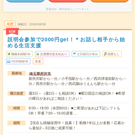
派遣会社
株式会社ニッソーネット
未読
掲載日
2026/08/08
NEW
説明会参加で2000円get！＊お話し相手から始
める生活支援
職種未経験OK
交通費別途支給あり
土日祝日が休み
残業なし
WEB登録OK
派遣
埼玉県所沢市
勤務地
新所沢駅から---分／小手指駅から---分／西武球場前駅から---
分／西所沢駅から---分／西武園ゆうえんち駅から---分
週3日～（週2日～も相談OK） ■曜日固定の相談OK！ ■希望
曜日頻度
の曜日があればご相談ください！
9:00～18:00（休憩60分）■ご希望があれば下記シフトも
時間
OK！早番 7:00～16:00遅番 …
【現在も積極採用中！急募！】勤務1年以上が多数！応募か
期間
ら最短2～3日後に就業可能！