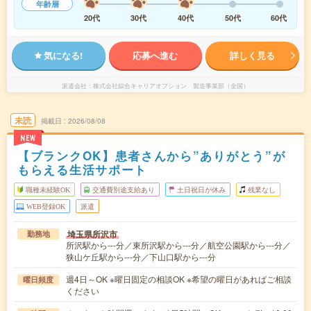
年齢層
20代
30代
40代
50代
60代
気になる!
応募へ進む
詳しく見る
派遣会社
株式会社綜合キャリアオプション 製造事業部（全国）
未読
掲載日
2026/08/08
NEW
【ブランクOK】患者さんから”ありがとう”が
もらえる生活サポート
職種未経験OK
交通費別途支給あり
土日祝日が休み
残業なし
WEB登録OK
派遣
埼玉県所沢市
勤務地
所沢駅から---分／東所沢駅から---分／航空公園駅から---分／
狭山ケ丘駅から---分／下山口駅から---分
週4日～OK ※曜日固定の相談OK ※希望の曜日があればご相談
曜日頻度
ください