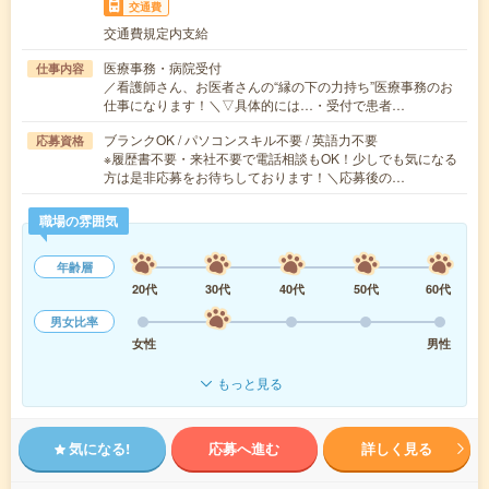
交通費
交通費規定内支給
医療事務・病院受付
仕事内容
／看護師さん、お医者さんの“縁の下の力持ち”医療事務のお
仕事になります！＼▽具体的には…・受付で患者…
ブランクOK / パソコンスキル不要 / 英語力不要
応募資格
※履歴書不要・来社不要で電話相談もOK！少しでも気になる
方は是非応募をお待ちしております！＼応募後の…
職場の雰囲気
年齢層
20代
30代
40代
50代
60代
男女比率
女性
男性
もっと見る
気になる!
応募へ進む
詳しく見る