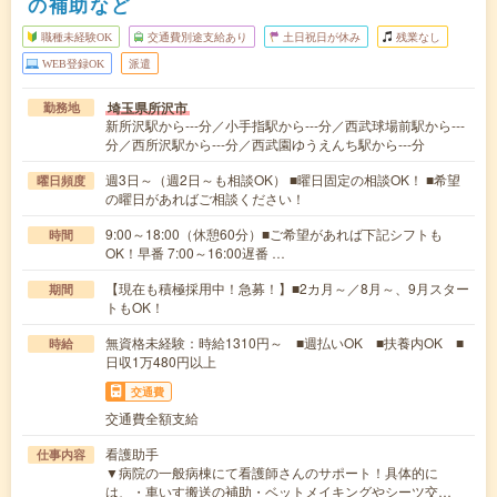
の補助など
職種未経験OK
交通費別途支給あり
土日祝日が休み
残業なし
WEB登録OK
派遣
埼玉県所沢市
勤務地
新所沢駅から---分／小手指駅から---分／西武球場前駅から---
分／西所沢駅から---分／西武園ゆうえんち駅から---分
週3日～（週2日～も相談OK） ■曜日固定の相談OK！ ■希望
曜日頻度
の曜日があればご相談ください！
9:00～18:00（休憩60分）■ご希望があれば下記シフトも
時間
OK！早番 7:00～16:00遅番 …
【現在も積極採用中！急募！】■2カ月～／8月～、9月スター
期間
トもOK！
無資格未経験：時給1310円～ ■週払いOK ■扶養内OK ■
時給
日収1万480円以上
交通費
交通費全額支給
看護助手
仕事内容
▼病院の一般病棟にて看護師さんのサポート！具体的に
は、・車いす搬送の補助・ベットメイキングやシーツ交…