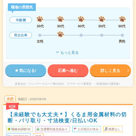
職場の雰囲気
年齢層
20代
30代
40代
50代
60代
男女比率
女性
男性
もっと見る
気になる!
応募へ進む
詳しく見る
派遣会社
マンパワーグループ株式会社 ケアサービス事業部 （医療福祉介護関連）
未読
掲載日
2026/08/09
NEW
【未経験でも大丈夫＊】くるま用金属材料の切
断・バリ取り・寸法検査/日払いOK
職種未経験OK
交通費別途支給あり
土日祝日が休み
残業なし