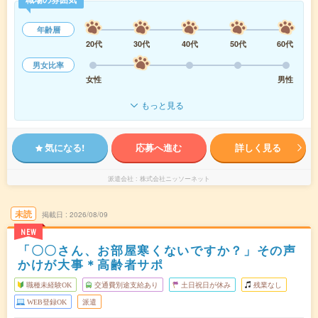
年齢層
20代
30代
40代
50代
60代
男女比率
女性
男性
もっと見る
気になる!
応募へ進む
詳しく見る
派遣会社
株式会社ニッソーネット
未読
掲載日
2026/08/09
NEW
「〇〇さん、お部屋寒くないですか？」その声
かけが大事＊高齢者サポ
職種未経験OK
交通費別途支給あり
土日祝日が休み
残業なし
WEB登録OK
派遣