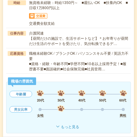
無資格未経験：時給1350円～ ■週払いOK ■扶養内OK ■
時給
日収1万800円以上
交通費
交通費全額支給
介護関連
仕事内容
【昼間だけの施設で、生活サポートなど】＊お年寄りが昼間
だけ生活のサポートを受けたり、気分転換できるデ…
職種未経験OK / ブランクOK / パソコンスキル不要 / 英語力不
応募資格
要
■資格・経験・年齢不問■学歴不問■10名以上採用予定！■履
歴書不要■面談確約■社会保険完備■社員登用…
職場の雰囲気
年齢層
20代
30代
40代
50代
60代
男女比率
女性
男性
もっと見る