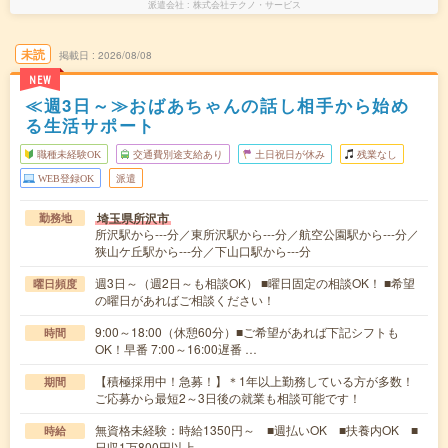
派遣会社
株式会社テクノ・サービス
未読
掲載日
2026/08/08
NEW
≪週3日～≫おばあちゃんの話し相手から始め
る生活サポート
職種未経験OK
交通費別途支給あり
土日祝日が休み
残業なし
WEB登録OK
派遣
埼玉県所沢市
勤務地
所沢駅から---分／東所沢駅から---分／航空公園駅から---分／
狭山ケ丘駅から---分／下山口駅から---分
週3日～（週2日～も相談OK） ■曜日固定の相談OK！ ■希望
曜日頻度
の曜日があればご相談ください！
9:00～18:00（休憩60分）■ご希望があれば下記シフトも
時間
OK！早番 7:00～16:00遅番 …
【積極採用中！急募！】＊1年以上勤務している方が多数！
期間
ご応募から最短2～3日後の就業も相談可能です！
無資格未経験：時給1350円～ ■週払いOK ■扶養内OK ■
時給
日収1万800円以上