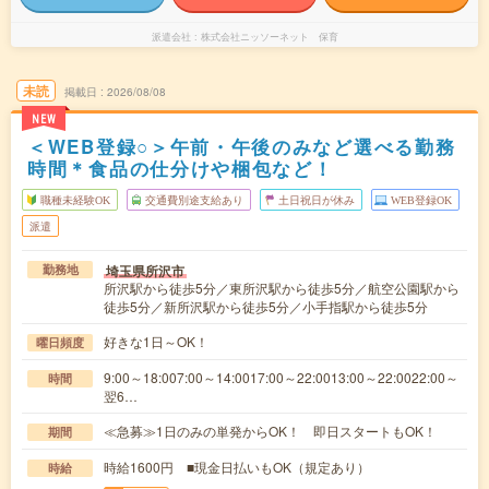
派遣会社
株式会社ニッソーネット 保育
未読
掲載日
2026/08/08
NEW
＜WEB登録○＞午前・午後のみなど選べる勤務
時間＊食品の仕分けや梱包など！
職種未経験OK
交通費別途支給あり
土日祝日が休み
WEB登録OK
派遣
埼玉県所沢市
勤務地
所沢駅から徒歩5分／東所沢駅から徒歩5分／航空公園駅から
徒歩5分／新所沢駅から徒歩5分／小手指駅から徒歩5分
好きな1日～OK！
曜日頻度
9:00～18:007:00～14:0017:00～22:0013:00～22:0022:00～
時間
翌6…
≪急募≫1日のみの単発からOK！ 即日スタートもOK！
期間
時給1600円 ■現金日払いもOK（規定あり）
時給