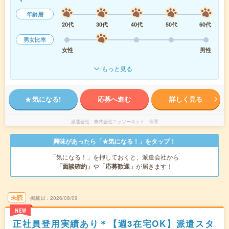
年齢層
20代
30代
40代
50代
60代
男女比率
女性
男性
もっと見る
気になる!
応募へ進む
詳しく見る
派遣会社
株式会社ニッソーネット 保育
興味があったら「★気になる！」をタップ！
「気になる！」を押しておくと、派遣会社から
「面談確約」
や
「応募歓迎」
が届きます！
未読
掲載日
2026/08/09
NEW
正社員登用実績あり＊【週3在宅OK】派遣スタ