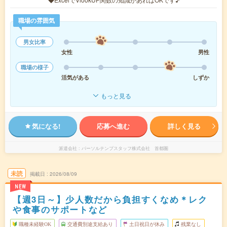
職場の雰囲気
男女比率
女性
男性
職場の様子
活気がある
しずか
もっと見る
気になる!
応募へ進む
詳しく見る
派遣会社
パーソルテンプスタッフ株式会社 首都圏
未読
掲載日
2026/08/09
NEW
【週3日～】少人数だから負担すくなめ＊レク
や食事のサポートなど
職種未経験OK
交通費別途支給あり
土日祝日が休み
残業なし