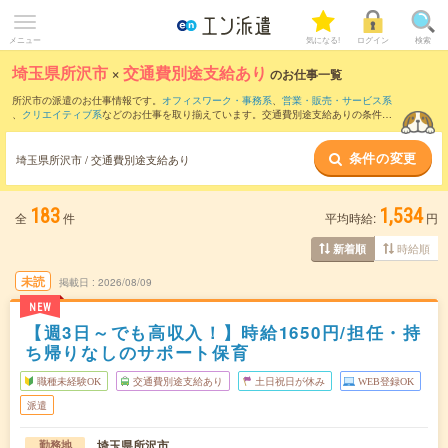
メニュー
気になる!
ログイン
検索
埼玉県所沢市
×
交通費別途支給あり
のお仕事一覧
所沢市の派遣のお仕事情報です。
オフィスワーク・事務系
、
営業・販売・サービス系
、
クリエイティブ系
などのお仕事を取り揃えています。交通費別途支給ありの条件の
他に、
職種未経験OK
、
友だちと一緒の応募OK
、
残業なし
などのこだわり条件も取り
揃えています。
条件の変更
埼玉県所沢市 / 交通費別途支給あり
183
1,534
全
件
平均時給:
円
時給順
新着順
未読
掲載日
2026/08/09
NEW
【週3日～でも高収入！】時給1650円/担任・持
ち帰りなしのサポート保育
職種未経験OK
交通費別途支給あり
土日祝日が休み
WEB登録OK
派遣
埼玉県所沢市
勤務地