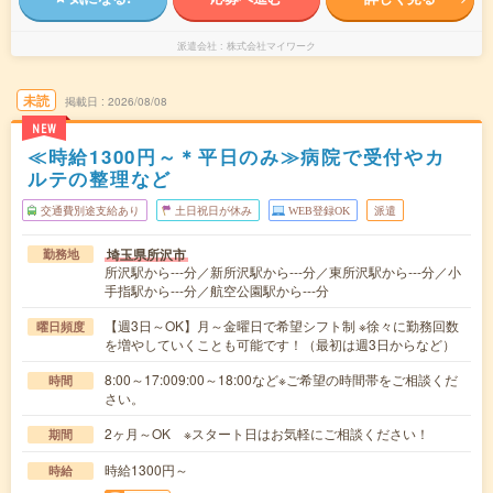
派遣会社
株式会社マイワーク
未読
掲載日
2026/08/08
NEW
≪時給1300円～＊平日のみ≫病院で受付やカ
ルテの整理など
交通費別途支給あり
土日祝日が休み
WEB登録OK
派遣
埼玉県所沢市
勤務地
所沢駅から---分／新所沢駅から---分／東所沢駅から---分／小
手指駅から---分／航空公園駅から---分
【週3日～OK】月～金曜日で希望シフト制 ※徐々に勤務回数
曜日頻度
を増やしていくことも可能です！（最初は週3日からなど）
8:00～17:009:00～18:00など※ご希望の時間帯をご相談くだ
時間
さい。
2ヶ月～OK ※スタート日はお気軽にご相談ください！
期間
時給1300円～
時給