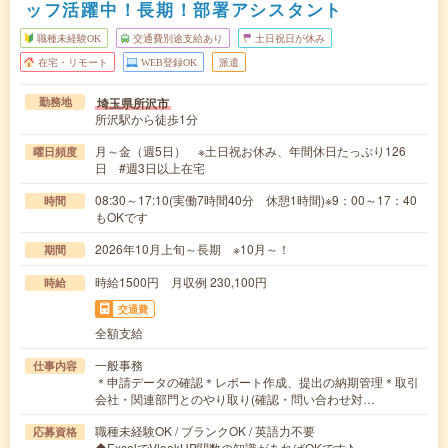
ッフ活躍中！長期！部署アシスタント
職種未経験OK
交通費別途支給あり
土日祝日が休み
在宅・リモート
WEB登録OK
派遣
埼玉県所沢市
勤務地
所沢駅から徒歩1分
月～金（週5日） ※土日祝お休み、年間休日たっぷり126
曜日頻度
日 #週3日以上在宅
08:30～17:10(実働7時間40分 休憩1時間)※9：00～17：40
時間
もOKです
2026年10月上旬～長期 ※10月～！
期間
時給1500円 月収例 230,100円
時給
交通費
全額支給
一般事務
仕事内容
＊申請データの確認＊レポート作成、提出の納期管理＊取引
会社・関連部門とのやり取り(確認・問い合わせ対…
職種未経験OK / ブランクOK / 英語力不要
応募資格
◆ExcelでVlookUP関数の知識があればOKです♪