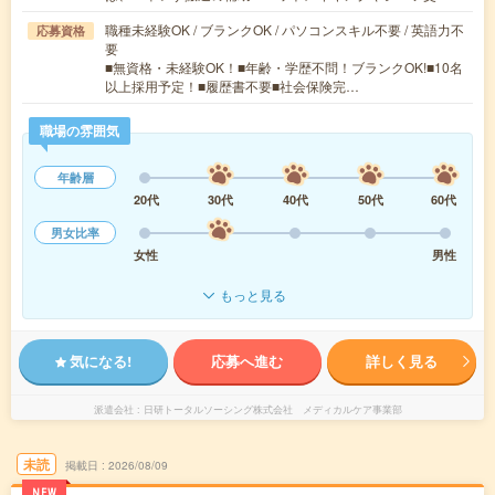
職種未経験OK / ブランクOK / パソコンスキル不要 / 英語力不
応募資格
要
■無資格・未経験OK！■年齢・学歴不問！ブランクOK!■10名
以上採用予定！■履歴書不要■社会保険完…
職場の雰囲気
年齢層
20代
30代
40代
50代
60代
男女比率
女性
男性
もっと見る
気になる!
応募へ進む
詳しく見る
派遣会社
日研トータルソーシング株式会社 メディカルケア事業部
未読
掲載日
2026/08/09
NEW