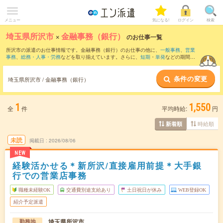
メニュー
気になる!
ログイン
検索
埼玉県所沢市
×
金融事務（銀行）
のお仕事一覧
所沢市の派遣のお仕事情報です。金融事務（銀行）のお仕事の他に、
一般事務
、
営業
事務
、
総務・人事・労務
などを取り揃えています。さらに、
短期
・
単発
などの期間
や、
職種未経験OK
などのこだわり条件で絞り込んでいただけます。職種辞典：
金融事
務のお仕事とは？とは？
条件の変更
埼玉県所沢市 / 金融事務（銀行）
1
1,550
全
件
平均時給:
円
時給順
新着順
未読
掲載日
2026/08/06
NEW
経験活かせる＊新所沢/直接雇用前提＊大手銀
行での営業店事務
職種未経験OK
交通費別途支給あり
土日祝日が休み
WEB登録OK
紹介予定派遣
埼玉県所沢市
勤務地