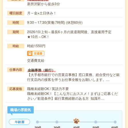
新所沢駅から徒歩3分
月～金※土日休み！
曜日頻度
9:30～17:30(実働:7時間) (休憩60分)
時間
2026/10/上旬～最長6ヶ月の派遣期間後、直接雇用予定
期間
★10月～OK！
時給1550円
時給
交通費
交通費支給
金融事務（銀行）
仕事内容
【大手都市銀行での営業店事務】窓口業務、総合受付など銀
行支店内の接客を伴うお仕事全般をお願いします。…
職種未経験OK / 英語力不要
応募資格
職種未経験OK！【こんな方におススメ！まずはご応募くだ
さい／歓迎条件】銀行業務経験のある方 知識不…
職場の雰囲気
年齢層
20代
30代
40代
50代
60代