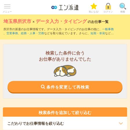
メニュー
気になる!
ログイン
検索
埼玉県所沢市
×
データ入力・タイピング
のお仕事一覧
所沢市の派遣のお仕事情報です。データ入力・タイピングのお仕事の他に、
一般事務
、
営業事務
、
総務・人事・労務
などを取り揃えています。さらに、
短期
・
単発
などの
期間や、
職種未経験OK
などのこだわり条件で絞り込んでいただけます。職種辞典：
デ
ータ入力・タイピングのお仕事とは？とは？
検索した条件に合う
お仕事がありませんでした
条件を変更して再検索
検索条件を追加して絞り込む
こだわり
でお仕事情報を絞り込む