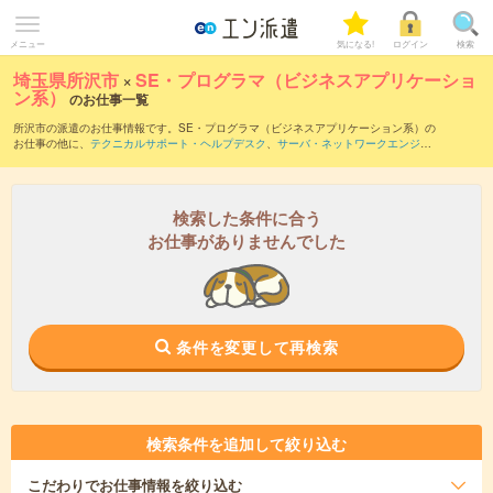
メニュー
気になる!
ログイン
検索
埼玉県所沢市
×
SE・プログラマ（ビジネスアプリケーショ
ン系）
のお仕事一覧
所沢市の派遣のお仕事情報です。SE・プログラマ（ビジネスアプリケーション系）の
お仕事の他に、
テクニカルサポート・ヘルプデスク
、
サーバ・ネットワークエンジニ
ア
、
PM・PMO
などを取り揃えています。さらに、
短期
・
単発
などの期間や、
職種未
経験OK
などのこだわり条件で絞り込んでいただけます。職種辞典：
SE・プログラマ
（ビジネスアプリケーション系）のお仕事とは？とは？
検索した条件に合う
お仕事がありませんでした
条件を変更して再検索
検索条件を追加して絞り込む
こだわり
でお仕事情報を絞り込む