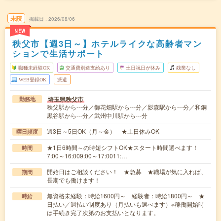
未読
掲載日
2026/08/06
NEW
秩父市【週3日～】ホテルライクな高齢者マン
ションで生活サポート
職種未経験OK
交通費別途支給あり
土日祝日が休み
残業なし
WEB登録OK
派遣
埼玉県秩父市
勤務地
秩父駅から---分／御花畑駅から---分／影森駅から---分／和銅
黒谷駅から---分／武州中川駅から---分
週3日～5日OK（月～金） ★土日休みOK
曜日頻度
★1日6時間～の時短シフトOK★スタート時間選べます！
時間
7:00～16:009:00～17:0011:…
開始日はご相談ください！ ★急募 ★職場が気に入れば、
期間
長期でも働けます！
無資格未経験：時給1600円～ 経験者：時給1800円～ ★
時給
日払い／週払い制度あり（月払いも選べます）※稼働開始時
は手続き完了次第のお支払いとなります。