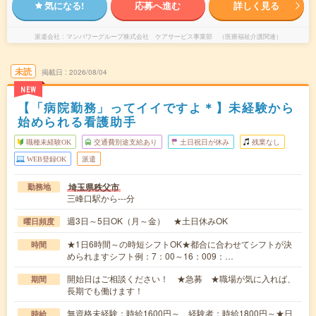
気になる!
応募へ進む
詳しく見る
派遣会社
マンパワーグループ株式会社 ケアサービス事業部 （医療福祉介護関連）
未読
掲載日
2026/08/04
NEW
【「病院勤務」ってイイですよ＊】未経験から
始められる看護助手
職種未経験OK
交通費別途支給あり
土日祝日が休み
残業なし
WEB登録OK
派遣
埼玉県秩父市
勤務地
三峰口駅から---分
週3日～5日OK（月～金） ★土日休みOK
曜日頻度
★1日6時間～の時短シフトOK★都合に合わせてシフトが決
時間
められますシフト例：7：00～16：009：…
開始日はご相談ください！ ★急募 ★職場が気に入れば、
期間
長期でも働けます！
無資格未経験：時給1600円～ 経験者：時給1800円～★日
時給