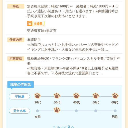
無資格未経験：時給1600円～ 経験者：時給1800円～★日
時給
払い／週払い制度あり（月払いも選べます）※稼働開始時は
手続き完了次第のお支払いとなります。
交通費
交通費支給※規定有
看護助手
仕事内容
≪病院でちょっとしたお手伝い≫○シーツの交換やベッドメ
イキング〇お手洗い・入浴など生活のお手伝い○診…
職種未経験OK / ブランクOK / パソコンスキル不要 / 英語力不
応募資格
要
≪無資格・未経験OK≫年齢不問★10名以上採用予定★履歴
書は不要です。▽応募後の流れ1)翌営業日まで…
職場の雰囲気
年齢層
20代
30代
40代
50代
60代
男女比率
女性
男性
もっと見る