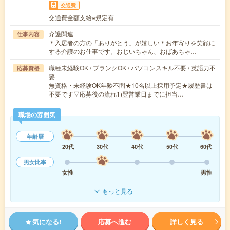
交通費
交通費全額支給※規定有
介護関連
仕事内容
＊入居者の方の「ありがとう」が嬉しい＊お年寄りを笑顔に
する介護のお仕事です。おじいちゃん、おばあちゃ…
職種未経験OK / ブランクOK / パソコンスキル不要 / 英語力不
応募資格
要
無資格・未経験OK年齢不問★10名以上採用予定★履歴書は
不要です▽応募後の流れ1)翌営業日までに担当…
職場の雰囲気
年齢層
20代
30代
40代
50代
60代
男女比率
女性
男性
もっと見る
気になる!
応募へ進む
詳しく見る