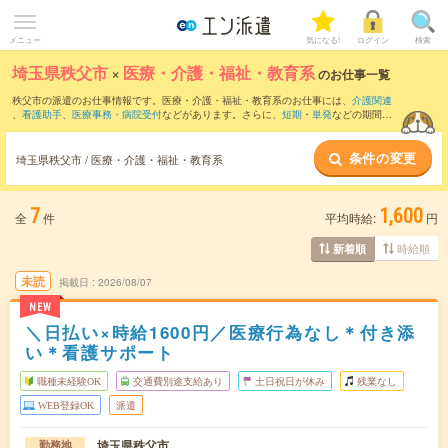
メニュー
気になる!
ログイン
検索
埼玉県秩父市
×
医療・介護・福祉・教育系
のお仕事一覧
秩父市の派遣のお仕事情報です。医療・介護・福祉・教育系のお仕事には、
介護関連
、
看護助手
、
医療事務・病院受付
などがあります。さらに、
短期
・
単発
などの期間
や、
職種未経験OK
などのこだわり条件で絞り込んでいただけます。
条件の変更
埼玉県秩父市 / 医療・介護・福祉・教育系
7
1,600
全
件
平均時給:
円
時給順
新着順
未読
掲載日
2026/08/07
NEW
＼日払い×時給1600円／医療行為なし＊付き添
い＊看護サポート
職種未経験OK
交通費別途支給あり
土日祝日が休み
残業なし
WEB登録OK
派遣
埼玉県秩父市
勤務地