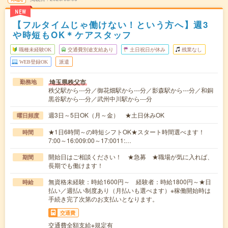
NEW
【フルタイムじゃ働けない！という方へ】週3
や時短もOK＊ケアスタッフ
職種未経験OK
交通費別途支給あり
土日祝日が休み
残業なし
WEB登録OK
派遣
埼玉県秩父市
勤務地
秩父駅から---分／御花畑駅から---分／影森駅から---分／和銅
黒谷駅から---分／武州中川駅から---分
週3日～5日OK（月～金） ★土日休みOK
曜日頻度
★1日6時間～の時短シフトOK★スタート時間選べます！
時間
7:00～16:009:00～17:0011:…
開始日はご相談ください！ ★急募 ★職場が気に入れば、
期間
長期でも働けます！
無資格未経験：時給1600円～ 経験者：時給1800円～★日
時給
払い／週払い制度あり（月払いも選べます）※稼働開始時は
手続き完了次第のお支払いとなります。
交通費
交通費全額支給※規定有