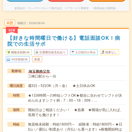
派遣会社
マンパワーグループ株式会社 ケアサービス事業部 （医療福祉介護関連）
未読
掲載日
2026/08/04
NEW
【好きな時間曜日で働ける】電話面談OK！病
院での生活サポ
職種未経験OK
交通費別途支給あり
土日祝日が休み
残業なし
WEB登録OK
派遣
埼玉県秩父市
勤務地
三峰口駅から---分
週3日～5日OK（月～金） ★土日休みOK
曜日頻度
★1日6時間～の時短シフトOK★都合に合わせてシフトが決
時間
められますシフト例：7：00～16：009：…
開始日はご相談ください！ ★急募 ★職場が気に入れば、
期間
長期でも働けます！
無資格未経験：時給1600円～ 経験者：時給1800円～★日
時給
払い／週払い制度あり（月払いも選べます）※稼働開始時は