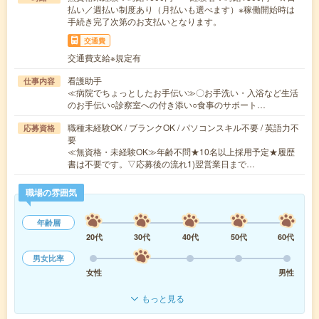
払い／週払い制度あり（月払いも選べます）※稼働開始時は
手続き完了次第のお支払いとなります。
交通費
交通費支給※規定有
看護助手
仕事内容
≪病院でちょっとしたお手伝い≫〇お手洗い・入浴など生活
のお手伝い○診察室への付き添い○食事のサポート…
職種未経験OK / ブランクOK / パソコンスキル不要 / 英語力不
応募資格
要
≪無資格・未経験OK≫年齢不問★10名以上採用予定★履歴
書は不要です。▽応募後の流れ1)翌営業日まで…
職場の雰囲気
年齢層
20代
30代
40代
50代
60代
男女比率
女性
男性
もっと見る