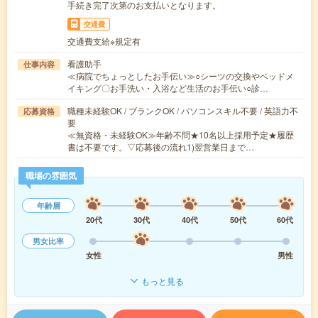
手続き完了次第のお支払いとなります。
交通費
交通費支給※規定有
看護助手
仕事内容
≪病院でちょっとしたお手伝い≫○シーツの交換やベッドメ
イキング〇お手洗い・入浴など生活のお手伝い○診…
職種未経験OK / ブランクOK / パソコンスキル不要 / 英語力不
応募資格
要
≪無資格・未経験OK≫年齢不問★10名以上採用予定★履歴
書は不要です。▽応募後の流れ1)翌営業日まで…
職場の雰囲気
年齢層
20代
30代
40代
50代
60代
男女比率
女性
男性
もっと見る