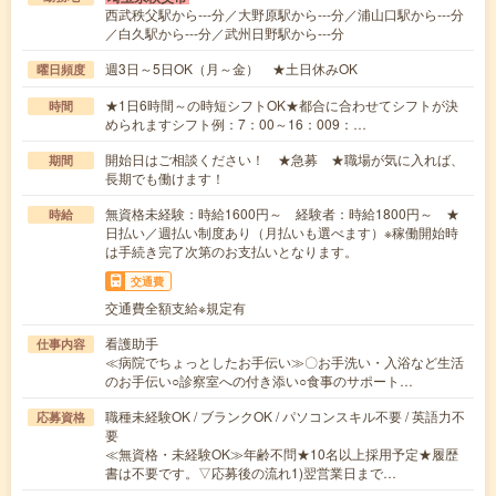
西武秩父駅から---分／大野原駅から---分／浦山口駅から---分
／白久駅から---分／武州日野駅から---分
週3日～5日OK（月～金） ★土日休みOK
曜日頻度
★1日6時間～の時短シフトOK★都合に合わせてシフトが決
時間
められますシフト例：7：00～16：009：…
開始日はご相談ください！ ★急募 ★職場が気に入れば、
期間
長期でも働けます！
無資格未経験：時給1600円～ 経験者：時給1800円～ ★
時給
日払い／週払い制度あり（月払いも選べます）※稼働開始時
は手続き完了次第のお支払いとなります。
交通費
交通費全額支給※規定有
看護助手
仕事内容
≪病院でちょっとしたお手伝い≫〇お手洗い・入浴など生活
のお手伝い○診察室への付き添い○食事のサポート…
職種未経験OK / ブランクOK / パソコンスキル不要 / 英語力不
応募資格
要
≪無資格・未経験OK≫年齢不問★10名以上採用予定★履歴
書は不要です。▽応募後の流れ1)翌営業日まで…