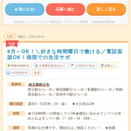
気になる!
応募へ進む
詳しく見る
派遣会社
マンパワーグループ株式会社 ケアサービス事業部 （医療福祉介護関連）
未読
掲載日
2026/08/04
NEW
8月～OK！＼好きな時間曜日で働ける／電話面
談OK！病院での生活サポ
職種未経験OK
交通費別途支給あり
土日祝日が休み
残業なし
WEB登録OK
派遣
埼玉県秩父市
勤務地
秩父駅から---分／御花畑駅から---分／影森駅から---分／和銅
黒谷駅から---分／武州中川駅から---分
週3日～5日OK（月～金） ★土日休みOK
曜日頻度
★1日6時間～の時短シフトOK★都合に合わせてシフトが決
時間
められますシフト例：7：00～16：009：…
長期のお仕事です。開始日はご相談ください！ ★急募
期間