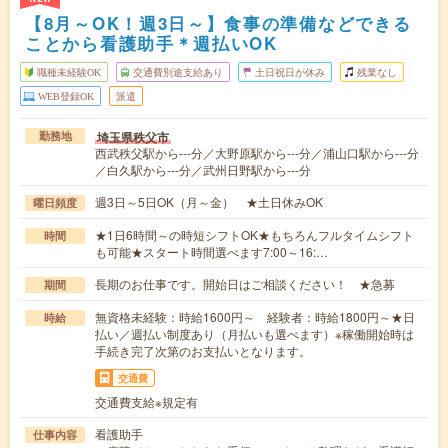
【8月～OK！週3日～】食事の準備などできる
ことから看護助手＊週払いOK
職種未経験OK
交通費別途支給あり
土日祝日が休み
残業なし
WEB登録OK
派遣
埼玉県秩父市
勤務地
西武秩父駅から---分／大野原駅から---分／浦山口駅から---分
／白久駅から---分／武州日野駅から---分
週3日～5日OK（月～金） ★土日休みOK
曜日頻度
★1日6時間～の時短シフトOK★もちろんフルタイムシフト
時間
も可能★スタート時間選べます7:00～16:…
長期のお仕事です。開始日はご相談ください！ ★急募
期間
無資格未経験：時給1600円～ 経験者：時給1800円～★日
時給
払い／週払い制度あり（月払いも選べます）※稼働開始時は
手続き完了次第のお支払いとなります。
交通費
交通費支給※規定有
看護助手
仕事内容