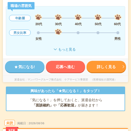
職場の雰囲気
年齢層
20代
30代
40代
50代
60代
男女比率
女性
男性
もっと見る
気になる!
応募へ進む
詳しく見る
派遣会社
マンパワーグループ株式会社 ケアサービス事業部 （医療福祉介護関連）
興味があったら「★気になる！」をタップ！
「気になる！」を押しておくと、派遣会社から
「面談確約」
や
「応募歓迎」
が届きます！
未読
掲載日
2026/08/06
NEW