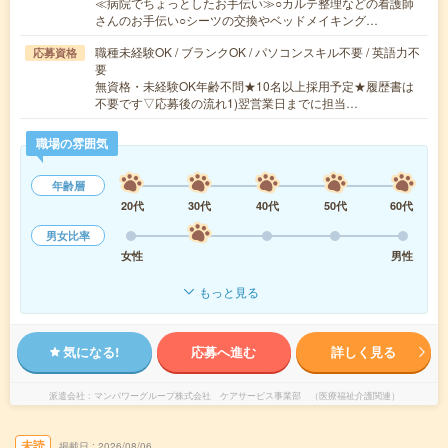
≪病院でちょっとしたお手伝い≫○カルテ整理などの看護師
さんのお手伝い○シーツの交換やベッドメイキング…
職種未経験OK / ブランクOK / パソコンスキル不要 / 英語力不
応募資格
要
無資格・未経験OK年齢不問★10名以上採用予定★履歴書は
不要です▽応募後の流れ1)翌営業日までに担当…
職場の雰囲気
年齢層
20代
30代
40代
50代
60代
男女比率
女性
男性
もっと見る
気になる!
応募へ進む
詳しく見る
派遣会社
マンパワーグループ株式会社 ケアサービス事業部 （医療福祉介護関連）
未読
掲載日
2026/08/06