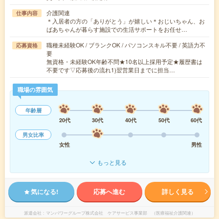
介護関連
仕事内容
＊入居者の方の「ありがとう」が嬉しい＊おじいちゃん、お
ばあちゃんが暮らす施設での生活サポートをお任せ…
職種未経験OK / ブランクOK / パソコンスキル不要 / 英語力不
応募資格
要
無資格・未経験OK年齢不問★10名以上採用予定★履歴書は
不要です▽応募後の流れ1)翌営業日までに担当…
職場の雰囲気
年齢層
20代
30代
40代
50代
60代
男女比率
女性
男性
もっと見る
気になる!
応募へ進む
詳しく見る
派遣会社
マンパワーグループ株式会社 ケアサービス事業部 （医療福祉介護関連）