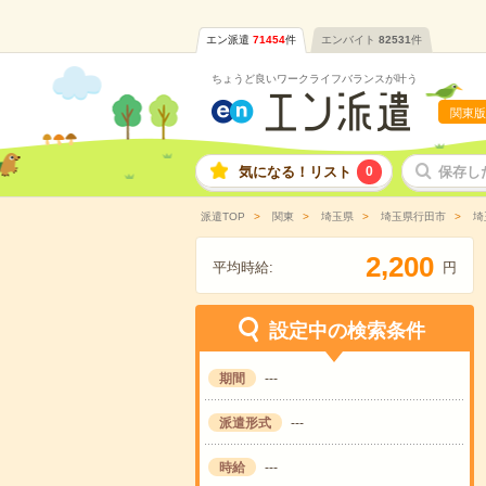
エン派遣
71454
件
エンバイト
82531
件
ちょうど良いワークライフバランスが叶う
関東版
気になる！リスト
0
保存し
派遣TOP
関東
埼玉県
埼玉県行田市
埼
,
2
2
0
0
平均時給:
円
設定中の検索条件
期間
---
派遣形式
---
時給
---