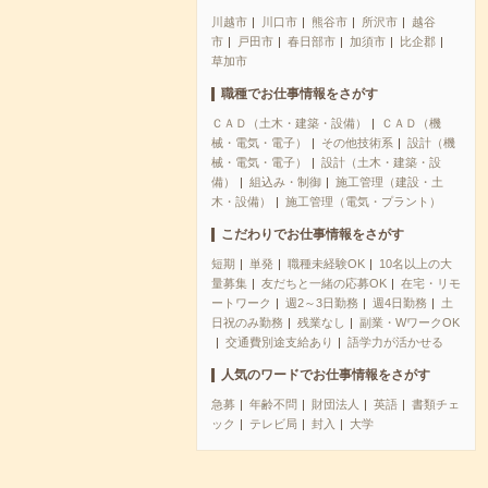
川越市
川口市
熊谷市
所沢市
越谷
市
戸田市
春日部市
加須市
比企郡
草加市
職種でお仕事情報をさがす
ＣＡＤ（土木・建築・設備）
ＣＡＤ（機
械・電気・電子）
その他技術系
設計（機
械・電気・電子）
設計（土木・建築・設
備）
組込み・制御
施工管理（建設・土
木・設備）
施工管理（電気・プラント）
こだわりでお仕事情報をさがす
短期
単発
職種未経験OK
10名以上の大
量募集
友だちと一緒の応募OK
在宅・リモ
ートワーク
週2～3日勤務
週4日勤務
土
日祝のみ勤務
残業なし
副業・WワークOK
交通費別途支給あり
語学力が活かせる
人気のワードでお仕事情報をさがす
急募
年齢不問
財団法人
英語
書類チェ
ック
テレビ局
封入
大学