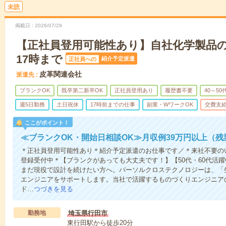
未読
掲載日
2026/07/29
【正社員登用可能性あり】自社化学製品の
17時まで
紹介予定派遣
正社員への
皮革関連会社
派遣先
ブランクOK
既卒第二新卒OK
正社員登用あり
履歴書不要
40～50
週5日勤務
土日祝休
17時前までの仕事
副業・WワークOK
交費支
ここがポイント！
≪ブランクOK・開始日相談OK≫月収例39万円以上（残
＊正社員登用可能性あり＊紹介予定派遣のお仕事です／＊来社不要の
登録受付中＊【ブランクがあっても大丈夫です！】【50代・60代活
まだ現役で設計を続けたい方へ。パーソルクロステクノロジーは、「
エンジニアをサポートします。当社で活躍するものづくりエンジニアの
ド…
つづきを見る
勤務地
埼玉県行田市
東行田駅から徒歩20分