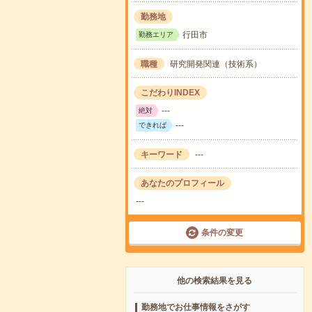
勤務地
行田市
勤務エリア
職種
研究開発関連（技術系）
こだわりINDEX
---
絶対
---
できれば
キーワード
---
あなたのプロフィール
---
条件の変更
他の検索結果を見る
勤務地でお仕事情報をさがす