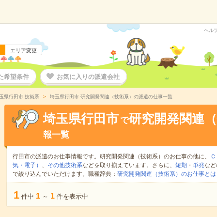
ヘル
エリア変更
た希望条件
お気に入りの派遣会社
玉県行田市 技術系
埼玉県行田市 研究開発関連（技術系）の派遣の仕事一覧
埼玉県行田市
研究開発関連（
で
報一覧
行田市の派遣のお仕事情報です。研究開発関連（技術系）のお仕事の他に、
Ｃ
気・電子）
、
その他技術系
などを取り揃えています。さらに、
短期
・
単発
など
で絞り込んでいただけます。職種辞典：
研究開発関連（技術系）のお仕事とは
1
1
1
件中
～
件を表示中