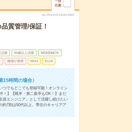
一括
応募
No.PEKDTE240923985
品質管理/保証！
代活躍
60歳以上活躍
WEB登録OK
給
職場が禁煙
Word
Excel
業15時間の場合）
いつでもどこでも登録可能！オンライン
躍中！】【既卒・第二新卒もOK！】まだ
生涯エンジニア」として活躍し続けたい
約7割は50代以上。専任のキャリアア