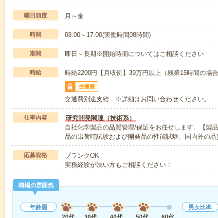
曜日頻度
月～金
時間
08:00～17:00(実働時間08時間)
期間
即日～長期※開始時期についてはご相談ください
時給
時給2200円【月収例】39万円以上（残業15時間の
交通費
交通費別途支給 ※詳細はお問い合わせください。
仕事内容
研究開発関連（技術系）
自社化学製品の品質管理/保証をお任せします。【製
品の出荷時試験および開発品の性能試験、国内外の品
応募資格
ブランクOK
実務経験が浅い方もご相談ください！
職場の雰囲気
年齢層
男女比率
20代
30代
40代
50代
60代