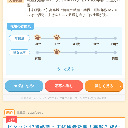
応募資格
要
【未経験OK】高卒以上前職の職種・業界・経験年数やスキ
ルは一切問いません！エン派遣を通じてお仕事が決…
職場の雰囲気
年齢層
20代
30代
40代
50代
60代
男女比率
女性
男性
もっと見る
気になる!
応募へ進む
詳しく見る
派遣会社
パーソルテンプスタッフ株式会社 ファンタブル(無期雇用派遣)
未読
掲載日
2026/08/09
NEW
ピタッと17時終業＊未経験者歓迎＊書類作成な