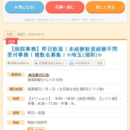
気になる!
応募へ進む
詳しく見る
派遣会社
株式会社スタッフサービス（神奈川・千葉・埼玉エリア）
未読
掲載日
2026/08/10
NEW
【病院事務】即日歓迎！未経験歓迎経験不問
受付事務！複数名募集！✨埼玉(浦和)✨
職種未経験OK
交通費別途支給あり
WEB登録OK
派遣
埼玉県川口市
勤務地
南浦和駅からバス12分
就業曜日／月～日（土日祝を含む週5日シフト制）
曜日頻度
【デフォルト】・9:00～18:00（休憩1時間）【シフト例】・
時間
早番：8:30～17:30・中番：9…
即日～長期
期間
時給1,600円
時給
交通費