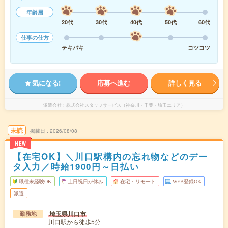
年齢層
20代
30代
40代
50代
60代
仕事の仕方
テキパキ
コツコツ
気になる!
応募へ進む
詳しく見る
派遣会社
株式会社スタッフサービス（神奈川・千葉・埼玉エリア）
未読
掲載日
2026/08/08
NEW
【在宅OK】＼川口駅構内の忘れ物などのデー
タ入力／時給1900円～日払い
職種未経験OK
土日祝日が休み
在宅・リモート
WEB登録OK
派遣
埼玉県川口市
勤務地
川口駅から徒歩5分