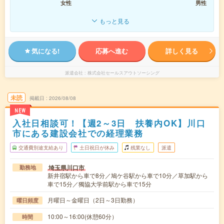
女性
男性
もっと見る
気になる!
応募へ進む
詳しく見る
派遣会社
株式会社セールスアウトソーシング
未読
掲載日
2026/08/08
NEW
入社日相談可！【週2～3日 扶養内OK】川口
市にある建設会社での経理業務
交通費別途支給あり
土日祝日が休み
残業なし
派遣
埼玉県川口市
勤務地
新井宿駅から車で8分／鳩ケ谷駅から車で10分／草加駅から
車で15分／獨協大学前駅から車で15分
月曜日～金曜日（2日～3日勤務）
曜日頻度
10:00～16:00(休憩60分）
時間