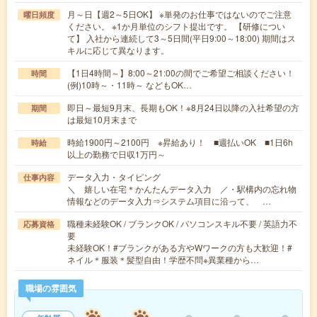
月～日【週2～5日OK】 ※単発のお仕事ではないのでご注意
曜日頻度
ください。 ※1か月単位のシフト提出です。 【研修につい
て】 入社から連続して3～5日間(平日9:00～18:00) 期間はス
キルに応じて異なります。
【1日4時間～】8:00～21:00の間でご希望ご相談ください！
時間
(例)10時～・11時～ などもOK…
即日～最短9月末、長期もOK！※8月24日以降の入社希望の方
期間
は最短10月末まで
時給1900円～2100円 ※昇給あり！ ■週払いOK ■1日6h
時給
以上の勤務で日収1万円～
データ入力・タイピング
仕事内容
＼ 嬉しい在宅＊かんたんデータ入力 ／・駅構内の忘れ物
情報などのデータ入力⇒システム項目に沿って、 …
職種未経験OK / ブランクOK / パソコンスキル不要 / 英語力不
応募資格
要
未経験OK！#ブランクがある方やWワークの方も大歓迎！#
ネイル＊服装＊髪型自由！学歴不問※異業種から…
職場の雰囲気