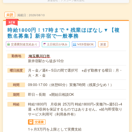
派遣会社
アスコープ株式会社
未読
掲載日
2026/08/10
NEW
時給1800円！17時まで＊残業ほぼなし▼【複
数名募集】新井宿で一般事務
交通費別途支給あり
土日祝日が休み
WEB登録OK
派遣
埼玉県川口市
勤務地
新井宿駅から徒歩10分
月～金／週4～5日の間で選択可 ※必ず勤務する曜日：月・
曜日頻度
火・木・金
09:00-17:00（休憩60分）実働7時間（残業少なめ！）
時間
即日～長期 ※開始日相談OK
期間
時給1800円 月収例 25万円 時給1800円×実働7h×週5日×4
時給
週 ※月収例を保証するものではありません。※給与即受取り
サービス利用可（利用条件有）
交通費
1ヶ月3万円を上限として実費支給