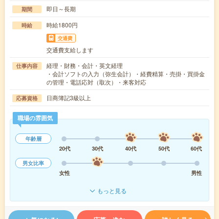
即日～長期
期間
時給1800円
時給
交通費
交通費支給します
経理・財務・会計・英文経理
仕事内容
・会計ソフトの入力（弥生会計）・経費精算・売掛・買掛金
の管理・電話応対（取次）・来客対応
日商簿記3級以上
応募資格
職場の雰囲気
年齢層
20代
30代
40代
50代
60代
男女比率
女性
男性
もっと見る