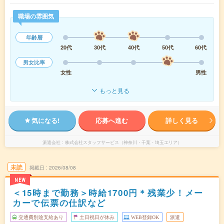
職場の雰囲気
年齢層
20代
30代
40代
50代
60代
男女比率
女性
男性
もっと見る
気になる!
応募へ進む
詳しく見る
派遣会社
株式会社スタッフサービス（神奈川・千葉・埼玉エリア）
未読
掲載日
2026/08/08
NEW
＜15時まで勤務＞時給1700円＊残業少！メー
カーで伝票の仕訳など
交通費別途支給あり
土日祝日が休み
WEB登録OK
派遣