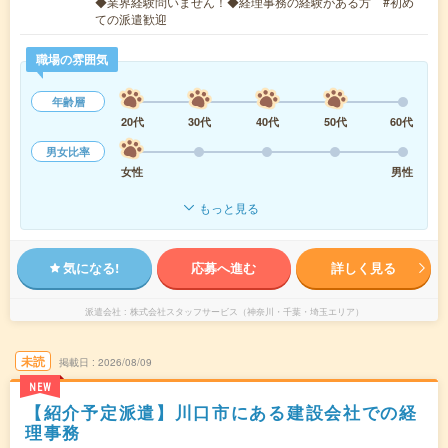
◆業界経験問いません！◆経理事務の経験がある方 #初め
ての派遣歓迎
職場の雰囲気
年齢層
20代
30代
40代
50代
60代
男女比率
女性
男性
もっと見る
気になる!
応募へ進む
詳しく見る
派遣会社
株式会社スタッフサービス（神奈川・千葉・埼玉エリア）
未読
掲載日
2026/08/09
NEW
【紹介予定派遣】川口市にある建設会社での経
理事務