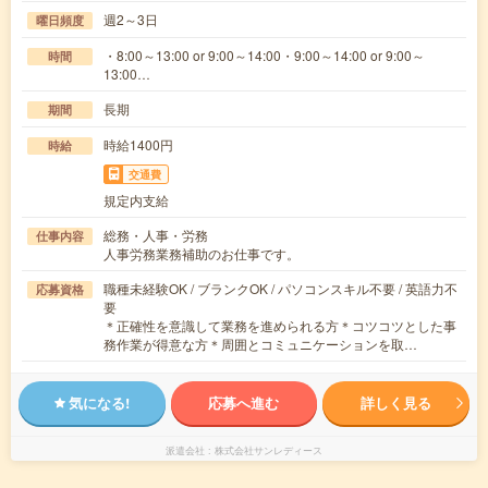
週2～3日
曜日頻度
・8:00～13:00 or 9:00～14:00・9:00～14:00 or 9:00～
時間
13:00…
長期
期間
時給1400円
時給
交通費
規定内支給
総務・人事・労務
仕事内容
人事労務業務補助のお仕事です。
職種未経験OK / ブランクOK / パソコンスキル不要 / 英語力不
応募資格
要
＊正確性を意識して業務を進められる方＊コツコツとした事
務作業が得意な方＊周囲とコミュニケーションを取…
気になる!
応募へ進む
詳しく見る
派遣会社
株式会社サンレディース