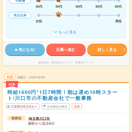
年齢層
20代
30代
40代
50代
60代
男女比率
女性
男性
もっと見る
気になる!
応募へ進む
詳しく見る
派遣会社
株式会社グラスト 秋葉原オフィス
未読
掲載日
2026/08/08
NEW
時給1600円*1日7時間！朝は遅め10時スター
ト/川口市の不動産会社で一般事務
交通費別途支給あり
土日祝日が休み
派遣
埼玉県川口市
勤務地
蕨駅から徒歩8分