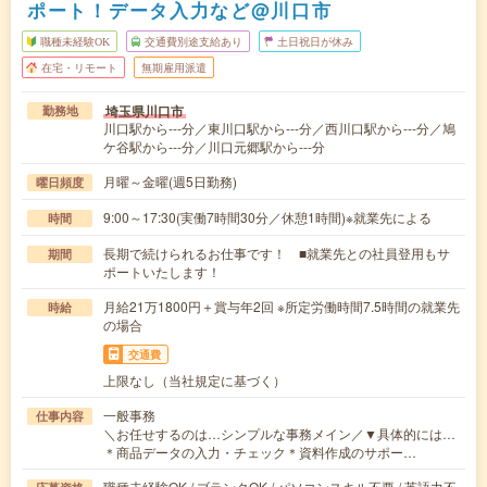
ポート！データ入力など@川口市
職種未経験OK
交通費別途支給あり
土日祝日が休み
在宅・リモート
無期雇用派遣
埼玉県川口市
勤務地
川口駅から---分／東川口駅から---分／西川口駅から---分／鳩
ケ谷駅から---分／川口元郷駅から---分
月曜～金曜(週5日勤務)
曜日頻度
9:00～17:30(実働7時間30分／休憩1時間)※就業先による
時間
長期で続けられるお仕事です！ ■就業先との社員登用もサ
期間
ポートいたします！
月給21万1800円＋賞与年2回 ※所定労働時間7.5時間の就業先
時給
の場合
交通費
上限なし（当社規定に基づく）
一般事務
仕事内容
＼お任せするのは…シンプルな事務メイン／▼具体的には…
＊商品データの入力・チェック＊資料作成のサポー…
職種未経験OK / ブランクOK / パソコンスキル不要 / 英語力不