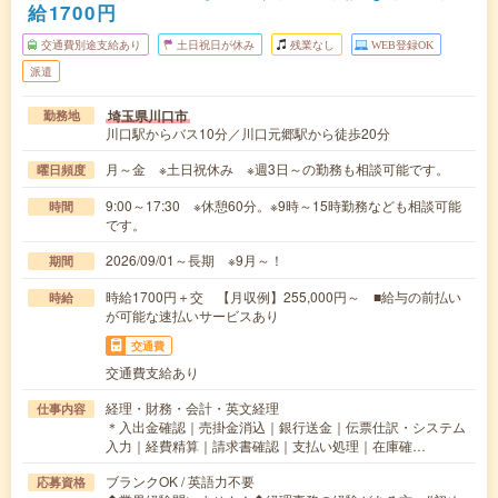
給1700円
交通費別途支給あり
土日祝日が休み
残業なし
WEB登録OK
派遣
埼玉県川口市
勤務地
川口駅からバス10分／川口元郷駅から徒歩20分
月～金 ※土日祝休み ※週3日～の勤務も相談可能です。
曜日頻度
9:00～17:30 ※休憩60分。※9時～15時勤務なども相談可能
時間
です。
2026/09/01～長期 ※9月～！
期間
時給1700円＋交 【月収例】255,000円～ ■給与の前払い
時給
が可能な速払いサービスあり
交通費
交通費支給あり
経理・財務・会計・英文経理
仕事内容
＊入出金確認｜売掛金消込｜銀行送金｜伝票仕訳・システム
入力｜経費精算｜請求書確認｜支払い処理｜在庫確…
ブランクOK / 英語力不要
応募資格