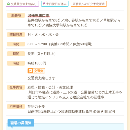
交通費別途支給あり
土日祝日が休み
正社員への紹介予定派遣
埼玉県川口市
勤務地
新井宿駅から車で8分／鳩ケ谷駅から車で10分／草加駅から
車で15分／獨協大学前駅から車で15分
月・火・水・木・金
曜日頻度
8:30～17:00（実働7.5時間／休憩60時間）
時間
長期（3ヶ月以上）
期間
時給1800円
時給
交通費
交通費支給します
経理・財務・会計・英文経理
仕事内容
川口市を拠点に道路・上下水道・公園整備などの土木工事を
通じて地域インフラを支える建設会社での経理事…
英語力不要
応募資格
日商簿記3級以上かつ普通自動車運転免許 必須 AT限定可
職場の雰囲気