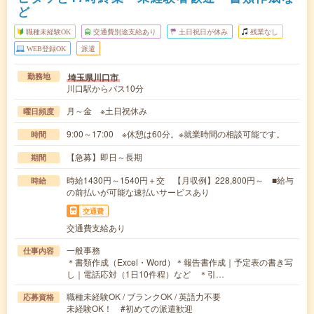
ど
職種未経験OK
交通費別途支給あり
土日祝日が休み
残業なし
WEB登録OK
派遣
埼玉県川口市
勤務地
川口駅からバス10分
月～金 ※土日祝休み
曜日頻度
9:00～17:00 ※休憩は60分。※就業時間の相談可能です。
時間
【急募】即日～長期
期間
時給1430円～1540円＋交 【月収例】228,800円～ ■給与
時給
の前払いが可能な速払いサービスあり
交通費
交通費支給あり
一般事務
仕事内容
＊書類作成（Excel・Word）＊報告書作成｜予定表の書き写
し｜電話応対（1日10件程）など ＊引…
職種未経験OK / ブランクOK / 英語力不要
応募資格
未経験OK！ #初めての派遣歓迎