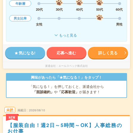
年齢層
20代
30代
40代
50代
60代
男女比率
女性
男性
もっと見る
気になる!
応募へ進む
詳しく見る
派遣会社
エールスペック株式会社
興味があったら「★気になる！」をタップ！
「気になる！」を押しておくと、派遣会社から
「面談確約」
や
「応募歓迎」
が届きます！
未読
掲載日
2026/08/10
NEW
【服装自由！週2日～5時間～OK】人事総務の
お仕事