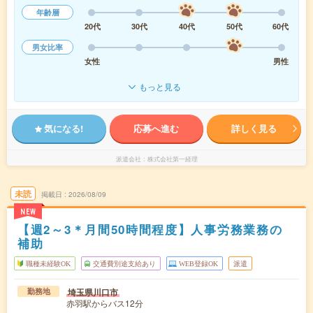
年齢層
20代
30代
40代
50代
60代
男女比率
女性
男性
もっと見る
気になる!
応募へ進む
詳しく見る
派遣会社
株式会社第一経理
未読
掲載日
2026/08/09
NEW
【週2～3＊月間50時間程度】人事労務業務の
補助
職種未経験OK
交通費別途支給あり
WEB登録OK
派遣
埼玉県川口市
勤務地
赤羽駅からバス12分