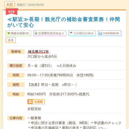
未読
掲載日
2026/08/09
NEW
≪駅近≫長期！観光庁の補助金審査業務！仲間
がいて安心
職種未経験OK
交通費別途支給あり
土日祝日が休み
WEB登録OK
派遣
埼玉県川口市
勤務地
川口駅から徒歩5分
月～金（週5日） ※土日祝休み
曜日頻度
09:00～17:30(実働7時間30分 休憩1時間)
時間
【急募】即日～長期 ※即日～！
期間
時給1450円 月収例 217,500円+残業代
時給
交通費
全額支給
一般事務
仕事内容
＊申請に関する受付審査（郵送、WEB）＊申請書のチェック
＊申請書の不備確認＊書類の発送＊電話対応（ヘ…