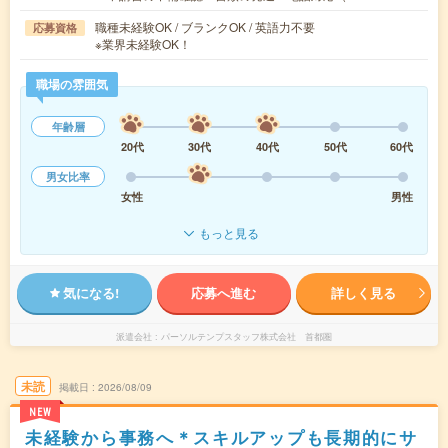
職種未経験OK / ブランクOK / 英語力不要
応募資格
※業界未経験OK！
職場の雰囲気
年齢層
20代
30代
40代
50代
60代
男女比率
女性
男性
もっと見る
気になる!
応募へ進む
詳しく見る
派遣会社
パーソルテンプスタッフ株式会社 首都圏
未読
掲載日
2026/08/09
NEW
未経験から事務へ＊スキルアップも長期的にサ