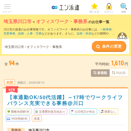
メニュー
気になる!
ログイン
検索
埼玉県川口市
×
オフィスワーク・事務系
のお仕事一覧
川口市の派遣のお仕事情報です。オフィスワーク・事務系のお仕事には、
一般事務
、
営業事務
、
総務・人事・労務
などがあります。さらに、
短期
・
単発
などの期間や、
職
種未経験OK
などのこだわり条件で絞り込んでいただけます。
条件の変更
埼玉県川口市 / オフィスワーク・事務系
94
1,610
全
件
平均時給:
円
時給順
新着順
未読
掲載日
2026/08/10
NEW
【車通勤OK/50代活躍】～17時でワークライフ
バランス充実できる事務@川口
職種未経験OK
交通費別途支給あり
土日祝日が休み
残業なし
WEB登録OK
派遣
埼玉県川口市
勤務地