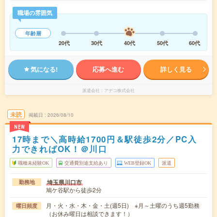
職場の雰囲気
年齢層
20代
30代
40代
50代
60代
気になる!
応募へ進む
詳しく見る
派遣会社
アデコ株式会社
未読
掲載日
2026/08/10
NEW
17時まで＼高時給1700円＆駅徒歩2分／PC入
力できればOK！＠川口
職種未経験OK
交通費別途支給あり
WEB登録OK
派遣
埼玉県川口市
勤務地
鳩ケ谷駅から徒歩2分
月・火・水・木・金・土(週5日) ※月～土曜のうち週5勤務
曜日頻度
（お休み曜日は相談できます！）