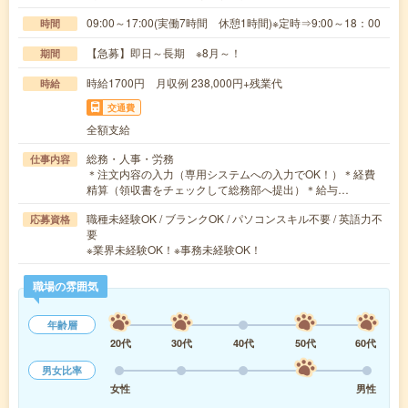
09:00～17:00(実働7時間 休憩1時間)※定時⇒9:00～18：00
時間
【急募】即日～長期 ※8月～！
期間
時給1700円 月収例 238,000円+残業代
時給
交通費
全額支給
総務・人事・労務
仕事内容
＊注文内容の入力（専用システムへの入力でOK！）＊経費
精算（領収書をチェックして総務部へ提出）＊給与…
職種未経験OK / ブランクOK / パソコンスキル不要 / 英語力不
応募資格
要
※業界未経験OK！※事務未経験OK！
職場の雰囲気
年齢層
20代
30代
40代
50代
60代
男女比率
女性
男性