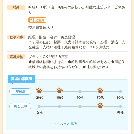
時給1500円＋交 ■給与の前払いが可能な速払いサービスあ
時給
り
交通費
交通費支給あり
経理・財務・会計・英文経理
仕事内容
＊伝票の仕訳・起票・入力｜請求書の発行・処理・消込｜入
金確認｜支払い処理｜経費精算など ＊6ヶ月後に…
ブランクOK / 英語力不要
応募資格
◆業界経験問いません！◆経理事務の経験がある方◆簿記3
級以上の資格をお持ちの方歓迎。◆【必要なOAス…
職場の雰囲気
年齢層
20代
30代
40代
50代
60代
男女比率
女性
男性
もっと見る