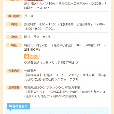
鳩ケ谷駅からバス10分／見沼代親水公園駅からバス20分／川
口駅からバス20分
月～金
曜日頻度
勤務時間：8:00～17:00（休憩1時間・実働8時間）＊9:00～
時間
16:00・9:00～17:00…
即日～長期 ＃8月～
期間
時給1,600円＋交 （月給26万円超 1600円×8時間×21日＝
時給
268,800円）
交通費
交通費支給（上限あり：月額3万円まで）
一般事務
仕事内容
【業務内容】(1)電話・メール・FAXによる修理依頼・問い合
わせの1次受付(2)社内システム・アプリ…
職種未経験OK / ブランクOK / 英語力不要
応募資格
＜必要スキル＞・PCの基本操作（Word/Excelの入力ができ
ればOK）可能な方＃初めての派遣歓迎…
職場の雰囲気