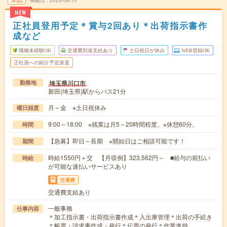
掲載日
2026/08/10
NEW
正社員登用予定＊賞与2回あり＊出荷指示書作
成など
職種未経験OK
交通費別途支給あり
土日祝日が休み
WEB登録OK
正社員への紹介予定派遣
埼玉県川口市
勤務地
新田(埼玉県)駅からバス21分
月～金 ※土日祝休み
曜日頻度
9:00～18:00 ※残業は月5～20時間程度。※休憩60分。
時間
【急募】即日～長期 ※開始日はご相談可能です！
期間
時給1550円＋交 【月収例】323,562円～ ■給与の前払い
時給
が可能な速払いサービスあり
交通費
交通費支給あり
一般事務
仕事内容
＊加工指示書・出荷指示書作成＊入出庫管理＊出荷の手続き
＊帳票・請求書作成・発行＊伝票の発行＊作業進捗…