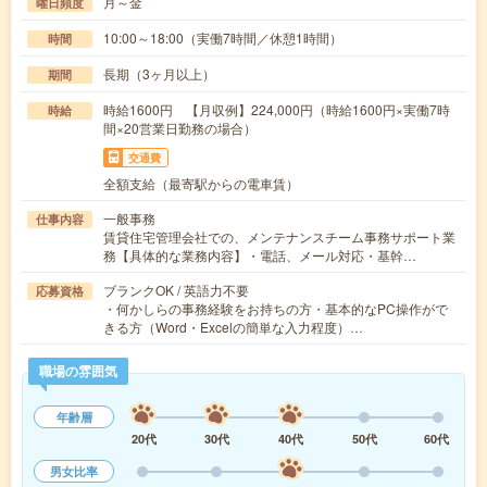
月～金
曜日頻度
10:00～18:00（実働7時間／休憩1時間）
時間
長期（3ヶ月以上）
期間
時給1600円 【月収例】224,000円（時給1600円×実働7時
時給
間×20営業日勤務の場合）
交通費
全額支給（最寄駅からの電車賃）
一般事務
仕事内容
賃貸住宅管理会社での、メンテナンスチーム事務サポート業
務【具体的な業務内容】・電話、メール対応・基幹…
ブランクOK / 英語力不要
応募資格
・何かしらの事務経験をお持ちの方・基本的なPC操作がで
きる方（Word・Excelの簡単な入力程度）…
職場の雰囲気
年齢層
20代
30代
40代
50代
60代
男女比率