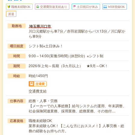
職種未経験OK
交通費別途支給あり
土日祝日が休み
WEB登録OK
派遣
埼玉県川口市
勤務地
川口元郷駅から車7分／赤羽岩淵駅からバス13分／川口駅か
ら車9分
シフト制※土日休み！
曜日頻度
9:00～14:00(実働:5時間) (休憩0分) ※シフト制
時間
2026/9/上旬～長期（3カ月以上） ★9月～OK！
期間
時給1450円
時給
交通費
交通費支給
総務・人事・労務
仕事内容
【メーカーでの人事総務】給与システムの運用、年末調整、
社会保険関連業務、採用業務、総務業務、その他付…
職種未経験OK
応募資格
業界未経験もOK！【こんな方におススメ！】人事労務・総
務の経験をお持ちの方。