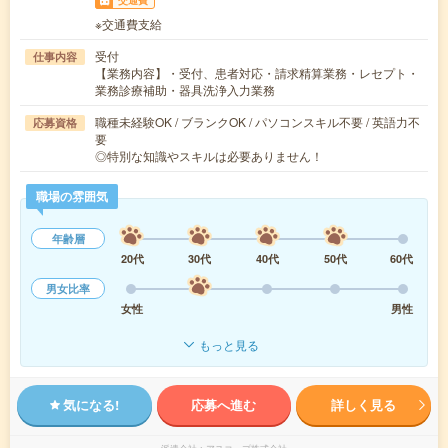
※交通費支給
受付
仕事内容
【業務内容】・受付、患者対応・請求精算業務・レセプト・
業務診療補助・器具洗浄入力業務
職種未経験OK / ブランクOK / パソコンスキル不要 / 英語力不
応募資格
要
◎特別な知識やスキルは必要ありません！
職場の雰囲気
年齢層
20代
30代
40代
50代
60代
男女比率
女性
男性
もっと見る
気になる!
応募へ進む
詳しく見る