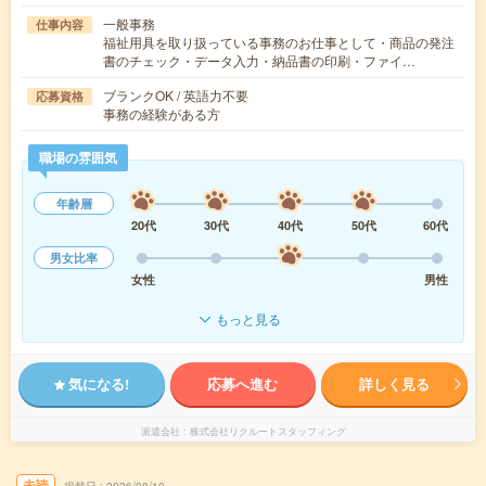
一般事務
仕事内容
福祉用具を取り扱っている事務のお仕事として・商品の発注
書のチェック・データ入力・納品書の印刷・ファイ…
ブランクOK / 英語力不要
応募資格
事務の経験がある方
職場の雰囲気
年齢層
20代
30代
40代
50代
60代
男女比率
女性
男性
もっと見る
気になる!
応募へ進む
詳しく見る
派遣会社
株式会社リクルートスタッフィング
未読