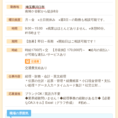
埼玉県川口市
勤務地
南鳩ケ谷駅から徒歩8分
月～金 ※土日祝休み ※週3日～の勤務も相談可能です。
曜日頻度
9:00～15:00 ※残業はほとんどありません。※休憩60分。
時間
#15時まで
【急募】即日～長期 ※開始日はご相談可能です！
期間
時給1700円＋交 【月収例】170,000円～ ■給与の前払い
時給
が可能な速払いサービスあり
交通費
交通費支給あり
経理・財務・会計・英文経理
仕事内容
＊伝票の仕訳・起票・管理＊経費精算＊小口現金管理＊支払
い処理＊データ入力＊タイムカード集計＊社労士対…
ブランクOK / 英語力不要
応募資格
◆業界経験問いません！◆経理事務の経験がある方◆【必要
なOAスキル】Excel（グラフ作成） #初め…
職場の雰囲気