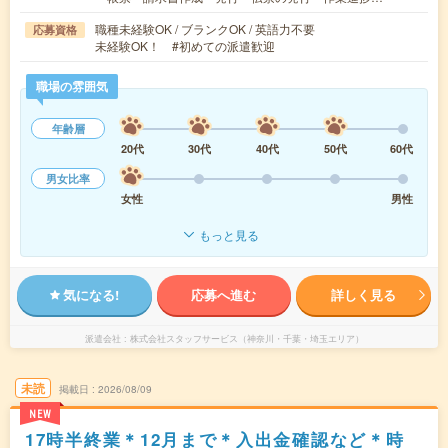
職種未経験OK / ブランクOK / 英語力不要
応募資格
未経験OK！ #初めての派遣歓迎
職場の雰囲気
年齢層
20代
30代
40代
50代
60代
男女比率
女性
男性
もっと見る
気になる!
応募へ進む
詳しく見る
派遣会社
株式会社スタッフサービス（神奈川・千葉・埼玉エリア）
未読
掲載日
2026/08/09
NEW
17時半終業＊12月まで＊入出金確認など＊時