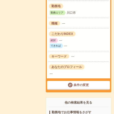
勤務地
川口市
勤務エリア
職種
---
こだわりINDEX
---
絶対
---
できれば
キーワード
---
あなたのプロフィール
---
条件の変更
他の検索結果を見る
勤務地でお仕事情報をさがす