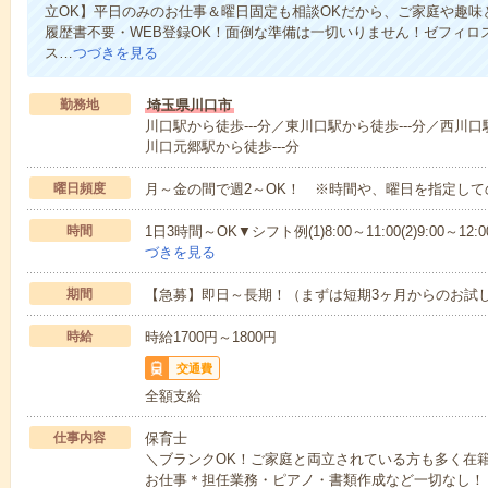
立OK】平日のみのお仕事＆曜日固定も相談OKだから、ご家庭や趣味
履歴書不要・WEB登録OK！面倒な準備は一切いりません！ゼフィロ
ス…
つづきを見る
勤務地
埼玉県川口市
川口駅から徒歩---分／東川口駅から徒歩---分／西川口
川口元郷駅から徒歩---分
曜日頻度
月～金の間で週2～OK！ ※時間や、曜日を指定して
時間
1日3時間～OK▼シフト例(1)8:00～11:00(2)9:00～12:00(3
づきを見る
期間
【急募】即日～長期！（まずは短期3ヶ月からのお試
時給
時給1700円～1800円
交通費
全額支給
仕事内容
保育士
＼ブランクOK！ご家庭と両立されている方も多く在
お仕事＊担任業務・ピアノ・書類作成など一切なし！