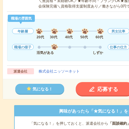
＼無資格＊未経験OK／★年齢不問・ブランクOK★履
会保険完備＼資格取得支援制度あり／働きながら0円
職場の雰囲気
年齢層
男女比率
20代
30代
40代
50代
60代
職場の様子
仕事の仕方
活気がある
しずか
株式会社ニッソーネット
派遣会社
応募する
気になる！
興味があったら「★気になる！」を
「気になる！」を押しておくと、派遣会社から
「面談確約