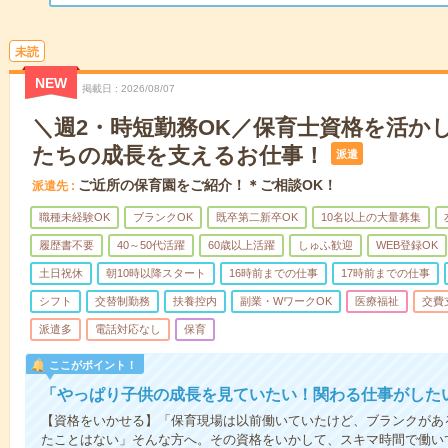
未読
NEW
掲載日
2026/08/07
＼週2・時短勤務OK／保育士資格を活か
たちの成長を支えるお仕事！
派遣
ご近所の保育園をご紹介！＊ご相談OK！
派遣先
職種未経験OK
ブランクOK
既卒第二新卒OK
10名以上の大量募集
履歴書不要
40～50代活躍
60歳以上活躍
しゅふ歓迎
WEB登録OK
土日祝休
朝10時以降スタート
16時前までの仕事
17時前までの仕事
シフト
交替制勤務
扶養控内
副業・WワークOK
医療福祉
交費
派遣多
電話対応なし
保育
ここがポイント！
「やっぱり子供の成長を見ていたい！関わる仕事がした
【資格をいかせる】「保育現場は以前働いていたけど、ブランクがあ
たことはない」そんな方へ。その資格をいかして、スキマ時間で働い