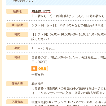
ト制度もあります！
勤務地
埼玉県川口市
川口駅から---分／西川口駅から---分／川口元郷駅から-
曜日頻度
シフト制（月～日）※平日のみなどの相談もOK※週3
時間
【シフト例】07:00～16:0009:00～18:0017:00
談ください！
期間
即日～2ヶ月以上
時給
無資格の方：時給1500円～1875円 / 介護福祉士：時給1
円～2000円
交通費
全額支給
仕事内容
看護助手
＼無資格・未経験OKの看護助手／医療行為は一切行
は…・リネンやシーツの交換・病院内の備品管理やチ
応募資格
職種未経験OK / ブランクOK / パソコンスキル不要 /