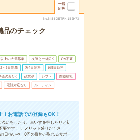
一括
応募
No.NISSOETRK-1BJH73
で備品のチェック
名以上の大量募集
友達と一緒OK
OA不要
2～3日勤務
週4日勤務
週5日勤務
午後のみOK
残業少
シフト
医療福祉
電話対応なし
ルーティン
す！お電話での登録もOK！
付き添いをしたり、車いすを押したりと初
不要です！＼ メリット盛りだくさ
の日払いや、0円の資格が取れるサポー