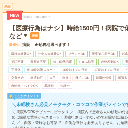
未読
NEW
掲載日
2026/08/07
【医療行為はナシ】時給1500円！病院
など＊
派遣
病院 ★勤務地選べます！
派遣先
職種未経験OK
社会人未経験OK
ブランクOK
既卒第二新卒OK
10
英語不要
履歴書不要
40～50代活躍
しゅふ歓迎
WEB登録OK
週
平日休
朝10時以降スタート
16時前までの仕事
17時前までの仕事
交費支給
車通勤可
大手
制服
日払いOK
職場が禁煙
派遣多
自転車・バイクOK
看護師
介護士
ここがポイント！
＼未経験さん必見／モクモク・コツコツ作業がメインで
＼ 病院WORKデビューにピッタリ ／ 病院内で患者さんの移動の
めは簡単な業務からスタート！医療行為は一切ないので経験や知識は
ん ／ 面談・登録はお電話で！面倒な来社は必要ありません。お給料