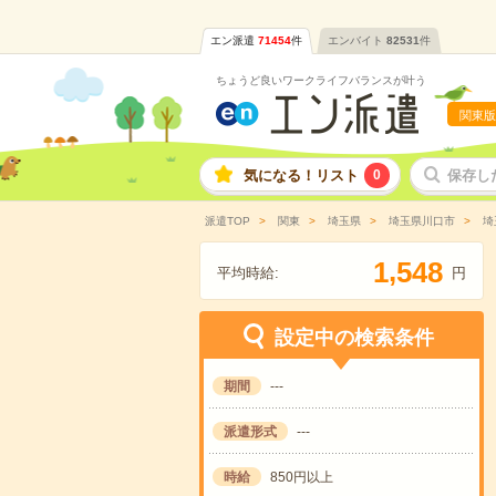
エン派遣
71454
件
エンバイト
82531
件
ちょうど良いワークライフバランスが叶う
関東版
気になる！リスト
0
保存し
派遣TOP
関東
埼玉県
埼玉県川口市
埼
,
1
5
4
8
平均時給:
円
設定中の検索条件
期間
---
派遣形式
---
時給
850円以上