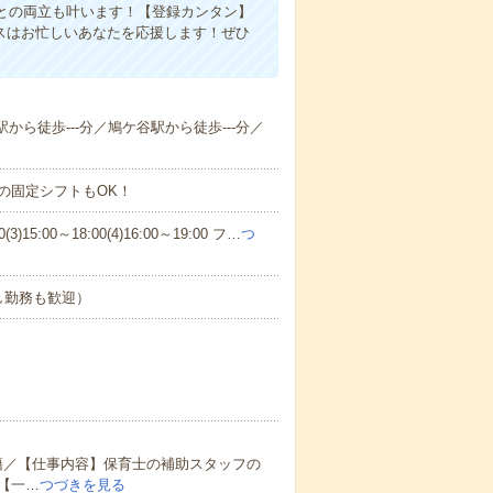
との両立も叶います！【登録カンタン】
スはお忙しいあなたを応援します！ぜひ
駅から徒歩---分／鳩ケ谷駅から徒歩---分／
の固定シフトもOK！
)15:00～18:00(4)16:00～19:00 フ…
つ
し勤務も歓迎）
籍／【仕事内容】保育士の補助スタッフの
【一…
つづきを見る