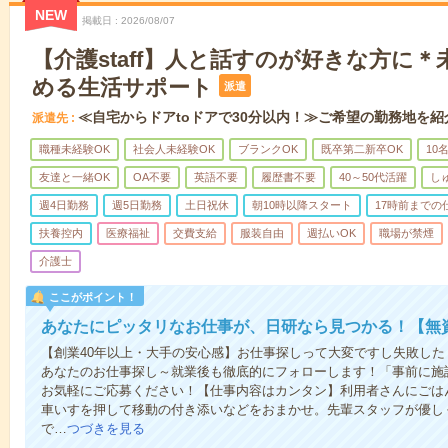
NEW
掲載日
2026/08/07
【介護staff】人と話すのが好きな方に
める生活サポート
派遣
≪自宅からドアtoドアで30分以内！≫ご希望の勤務地を紹
派遣先
職種未経験OK
社会人未経験OK
ブランクOK
既卒第二新卒OK
10
友達と一緒OK
OA不要
英語不要
履歴書不要
40～50代活躍
し
週4日勤務
週5日勤務
土日祝休
朝10時以降スタート
17時前までの
扶養控内
医療福祉
交費支給
服装自由
週払いOK
職場が禁煙
介護士
ここがポイント！
あなたにピッタリなお仕事が、日研なら見つかる！【無
【創業40年以上・大手の安心感】お仕事探しって大変ですし失敗したく
あなたのお仕事探し～就業後も徹底的にフォローします！「事前に施
お気軽にご応募ください！【仕事内容はカンタン】利用者さんにごは
車いすを押して移動の付き添いなどをおまかせ。先輩スタッフが優し
で…
つづきを見る