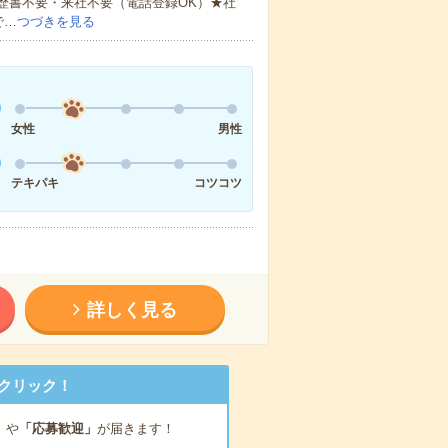
歴書不要・来社不要（電話登録OK）★社
で…
つづきを見る
女性
男性
テキパキ
コツコツ
詳しく見る
クリック！
」
や
「応募歓迎」
が届きます！