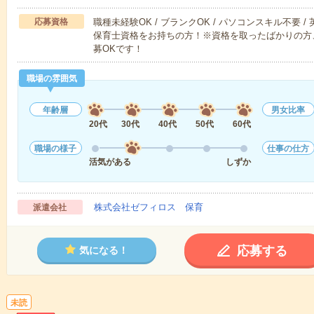
応募資格
職種未経験OK / ブランクOK / パソコンスキル不要 /
保育士資格をお持ちの方！※資格を取ったばかりの方
募OKです！
職場の雰囲気
年齢層
男女比率
20代
30代
40代
50代
60代
職場の様子
仕事の仕方
活気がある
しずか
株式会社ゼフィロス 保育
派遣会社
応募する
気になる！
未読