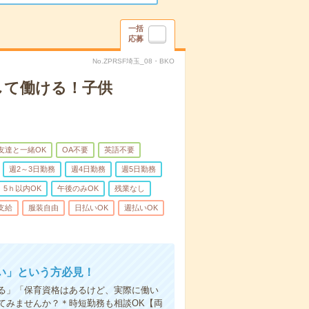
一括
応募
No.ZPRSF埼玉_08・BKO
して働ける！子供
友達と一緒OK
OA不要
英語不要
週2～3日勤務
週4日勤務
週5日勤務
5ｈ以内OK
午後のみOK
残業なし
支給
服装自由
日払いOK
週払いOK
い」という方必見！
る」「保育資格はあるけど、実際に働い
てみませんか？＊時短勤務も相談OK【両