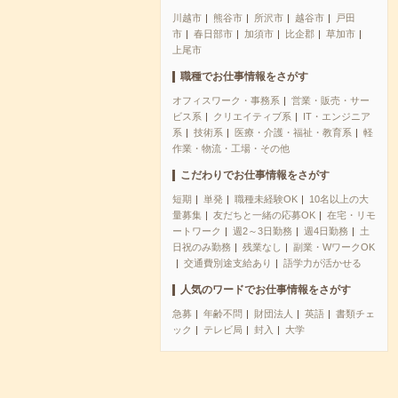
川越市
熊谷市
所沢市
越谷市
戸田
市
春日部市
加須市
比企郡
草加市
上尾市
職種でお仕事情報をさがす
オフィスワーク・事務系
営業・販売・サー
ビス系
クリエイティブ系
IT・エンジニア
系
技術系
医療・介護・福祉・教育系
軽
作業・物流・工場・その他
こだわりでお仕事情報をさがす
短期
単発
職種未経験OK
10名以上の大
量募集
友だちと一緒の応募OK
在宅・リモ
ートワーク
週2～3日勤務
週4日勤務
土
日祝のみ勤務
残業なし
副業・WワークOK
交通費別途支給あり
語学力が活かせる
人気のワードでお仕事情報をさがす
急募
年齢不問
財団法人
英語
書類チェ
ック
テレビ局
封入
大学