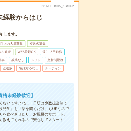
No.NSGOM05_KGMK-2
＊未経験からはじ
介します。
名以上の大量募集
複数名募集
ゅふ歓迎
WEB登録OK
週2～3日勤務
仕事
残業なし
シフト
交替制勤務
派遣多
電話対応なし
ルーティン
資格未経験歓迎】
ないですよね...！日研は少数担当制で
設見学」も「話を聞くだけ」もOKなので
んを食べさせたり、お風呂のサポート、
く教えてくれるので安心してスタート