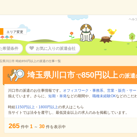
ヘル
エリア変更
た希望条件
お気に入りの派遣会社
玉県川口市 時給850円以上の派遣の仕事一覧
埼玉県川口市
850円以上
で
の派遣
川口市の派遣のお仕事情報です。
オフィスワーク・事務系
、
営業・販売・サー
揃えています。さらに、
短期
・
単発
などの期間や、
職種未経験OK
などのこだ
時給
1150円以上
・
1800円以上
の求人はこちら
当サイトでは法令を遵守し、最低賃金以上の求人のみを掲載しています。
265
1
30
件中
～
件を表示中