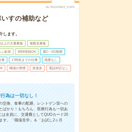
No.NSGOM43_KJKR
車いすの補助など
介します。
名以上の大量募集
複数名募集
ゅふ歓迎
WEB登録OK
週2～3日勤務
仕事
17時前までの仕事
残業なし
K
職場が禁煙
派遣多
電話対応なし
療行為は一切なし！
の交換、食事の配膳、レントゲン室への
とばかり！もちろん、医療行為も一切あ
は全員に、交通費としてQUOカード20
ます。「職場見学」＆「お試し2ヶ月