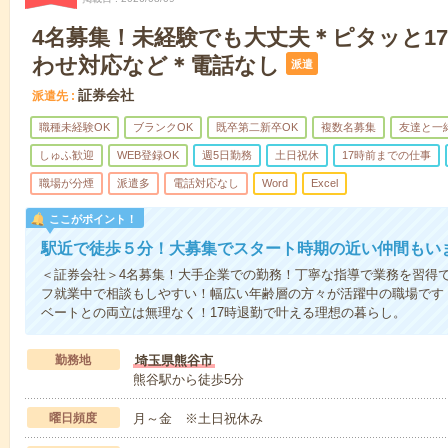
4名募集！未経験でも大丈夫＊ピタッと1
わせ対応など＊電話なし
派遣
証券会社
派遣先
職種未経験OK
ブランクOK
既卒第二新卒OK
複数名募集
友達と一
しゅふ歓迎
WEB登録OK
週5日勤務
土日祝休
17時前までの仕事
職場が分煙
派遣多
電話対応なし
Word
Excel
ここがポイント！
駅近で徒歩５分！大募集でスタート時期の近い仲間もい
＜証券会社＞4名募集！大手企業での勤務！丁寧な指導で業務を習得
フ就業中で相談もしやすい！幅広い年齢層の方々が活躍中の職場です
ベートとの両立は無理なく！17時退勤で叶える理想の暮らし。
勤務地
埼玉県熊谷市
熊谷駅から徒歩5分
曜日頻度
月～金 ※土日祝休み