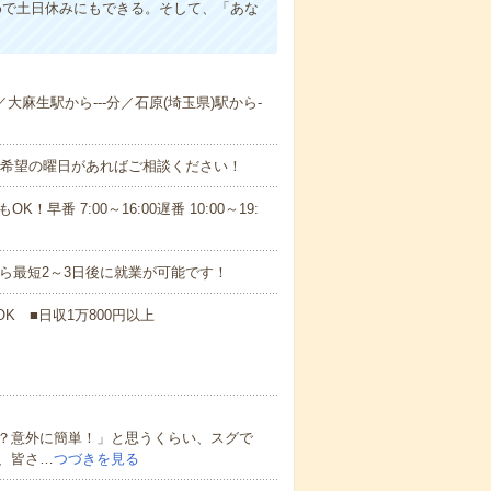
めで土日休みにもできる。そして、「あな
／大麻生駅から---分／石原(埼玉県)駅から-
！■希望の曜日があればご相談ください！
！早番 7:00～16:00遅番 10:00～19:
から最短2～3日後に就業が可能です！
K ■日収1万800円以上
？意外に簡単！」と思うくらい、スグで
、皆さ…
つづきを見る