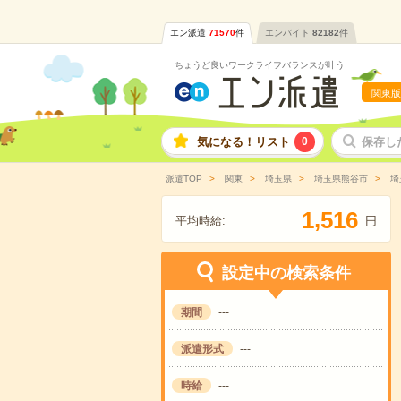
エン派遣
71570
件
エンバイト
82182
件
ちょうど良いワークライフバランスが叶う
関東版
気になる！リスト
0
保存し
派遣TOP
関東
埼玉県
埼玉県熊谷市
埼
,
1
5
1
6
平均時給:
円
設定中の検索条件
期間
---
派遣形式
---
時給
---