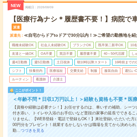
NEW
掲載日
2026/08/09
【医療行為ナシ＊履歴書不要！】病院で
派遣
≪自宅からドアtoドアで30分以内！≫ご希望の勤務地を紹
派遣先
職種未経験OK
社会人未経験OK
ブランクOK
既卒第二新卒OK
10
友達と一緒OK
OA不要
英語不要
履歴書不要
40～50代活躍
し
週4日勤務
週5日勤務
土日祝休
朝10時以降スタート
16時前までの
シフト
扶養控内
医療福祉
交費支給
制服
服装自由
週払いO
ルーティン
看護師
介護士
ここがポイント！
＜年齢不問＊日収1万円以上！＞経験も資格も不要＊医
【資格や経験は必要ナシ！】お任せするのは、車いすの補助、シーツ
付き添い、トイレや入浴のお手伝いなど普段の家事の延長でできるこ
りません。【WEB登録・電話で登録もOK！】来社登録いただいた方に
00円分をプレゼント！就業するかしないかは職場を見てから決められ
勤…
つづきを見る