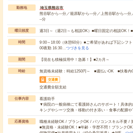
勤務地
埼玉県熊谷市
熊谷駅から---分／籠原駅から---分／上熊谷駅から---分
--分
曜日頻度
週3日～（週2日～も相談OK）■曜日固定の相談OK
時間
9:00～18:00（休憩60分）■ご希望があれば下記シフトもOK
00夜勤 16:30…
つづきを見る
期間
【現在も積極採用中！急募！】■2カ月～
時給
無資格未経験：時給1250円～ ■週払いOK ■扶養内
交通費
交通費全額支給
仕事内容
看護助手
▼病院の一般病棟にて看護師さんのサポート！具体的
キングやシーツ交換・移動の付き添い・食事の配膳や
応募資格
職種未経験OK / ブランクOK / パソコンスキル不要 /
■無資格・未経験OK！■年齢・学歴不問！ブランクOK
保険完備■社員登用あり（紹介予定派遣）★WE…
つづ