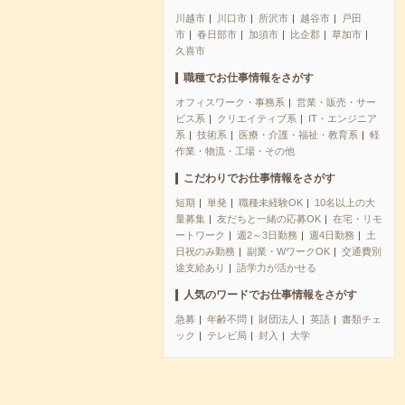
川越市
川口市
所沢市
越谷市
戸田
市
春日部市
加須市
比企郡
草加市
久喜市
職種でお仕事情報をさがす
オフィスワーク・事務系
営業・販売・サー
ビス系
クリエイティブ系
IT・エンジニア
系
技術系
医療・介護・福祉・教育系
軽
作業・物流・工場・その他
こだわりでお仕事情報をさがす
短期
単発
職種未経験OK
10名以上の大
量募集
友だちと一緒の応募OK
在宅・リモ
ートワーク
週2～3日勤務
週4日勤務
土
日祝のみ勤務
副業・WワークOK
交通費別
途支給あり
語学力が活かせる
人気のワードでお仕事情報をさがす
急募
年齢不問
財団法人
英語
書類チェ
ック
テレビ局
封入
大学