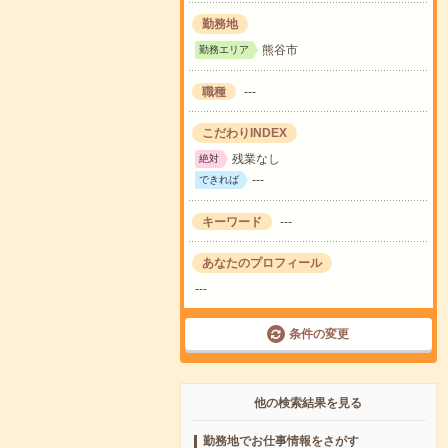
勤務地
熊谷市
勤務エリア
職種
---
こだわりINDEX
残業なし
絶対
---
できれば
キーワード
---
あなたのプロフィール
---
条件の変更
他の検索結果を見る
勤務地でお仕事情報をさがす