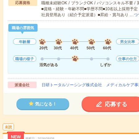
応募資格
職種未経験OK / ブランクOK / パソコンスキル不要 /
■資格・経験・年齢不問■学歴不問■10名以上採用予定
社員登用あり（紹介予定派遣）■昇給・賞与あり …
つ
職場の雰囲気
年齢層
男女比率
20代
30代
40代
50代
60代
職場の様子
仕事の仕方
活気がある
しずか
日研トータルソーシング株式会社 メディカルケア事
派遣会社
応募する
気になる！
未読
NEW
掲載日
2026/08/09