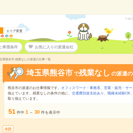
ヘル
エリア変更
た希望条件
お気に入りの派遣会社
玉県熊谷市 残業なしの派遣の仕事一覧
埼玉県熊谷市
残業なし
で
の派遣の
熊谷市の派遣のお仕事情報です。
オフィスワーク・事務系
、
営業・販売・サー
揃えています。残業なしの条件の他に、
交通費別途支給あり
、
職種未経験OK
取り揃えています。
51
1
30
件中
～
件を表示中
未読