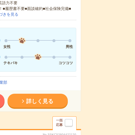
 英語力不要
！■履歴書不要■面談確約■社会保険完備■
づきを見る
女性
男性
テキパキ
コツコツ
業部
詳しく見る
一括
応募
No.SSKCS2604422120