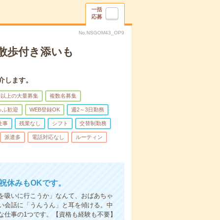
一括
応募
No.NSGOM43_OP9
散歩付き添いも
介します。
名以上の大量募集
複数名募集
ゅふ歓迎
WEB登録OK
週2～3日勤務
仕事
残業なし
シフト
交替制勤務
派遣多
電話対応なし
ルーティン
日祝休みもOKです。
を吸いに行こうか」なんて、おばあちゃ
い会話に「うんうん」と耳を傾ける。中
な仕事の1つです。【資格も経験も不要】