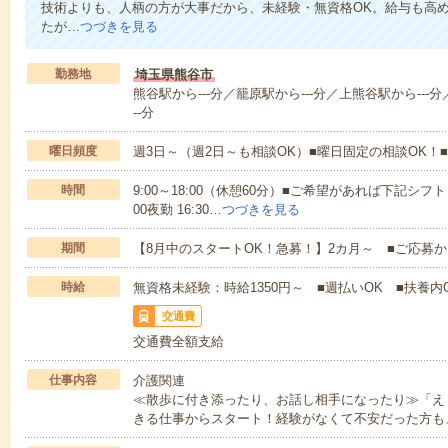
技術よりも、人柄の方が大事だから、未経験・無資格OK。給与も高
たが…
つづきを見る
勤務地
埼玉県熊谷市
熊谷駅から---分／籠原駅から---分／上熊谷駅から---分
--分
曜日頻度
週3日～（週2日～も相談OK）■曜日固定の相談OK
時間
9:00～18:00（休憩60分）■ご希望があれば下記シフトもOK
00夜勤 16:30…
つづきを見る
期間
【8月中のスタートOK！急募！】2カ月～ ■ご応募
時給
無資格未経験：時給1350円～ ■週払いOK ■扶養内O
交通費
交通費全額支給
仕事内容
介護関連
≪散歩に付き添ったり、お話し相手になったり≫「え
きる仕事からスタート！経験がなくて不安だった方も