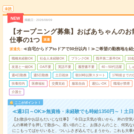
未読
NEW
掲載日
2026/08/09
【オープニング募集】おばあちゃんのお
仕事の1つ
派遣
≪自宅からドアtoドアで30分以内！≫ご希望の勤務地を紹
派遣先
職種未経験OK
社会人未経験OK
ブランクOK
既卒第二新卒OK
10
友達と一緒OK
OA不要
英語不要
履歴書不要
40～50代活躍
し
週4日勤務
週5日勤務
土日祝休
朝10時以降スタート
17時前までの
扶養控内
医療福祉
交費支給
服装自由
週払いOK
職場が禁煙
介護士
ここがポイント！
≪週3日～OK≫無資格・未経験でも時給1350円～！土
【お散歩やお話もだいじな仕事】「今日は天気が良いから、外の空気
んの車椅子を押して散歩へ。若い頃のこと、お孫さんのこと、何気な
にこもってばかりいると、ついふさぎ込んでしまうから。これも大事