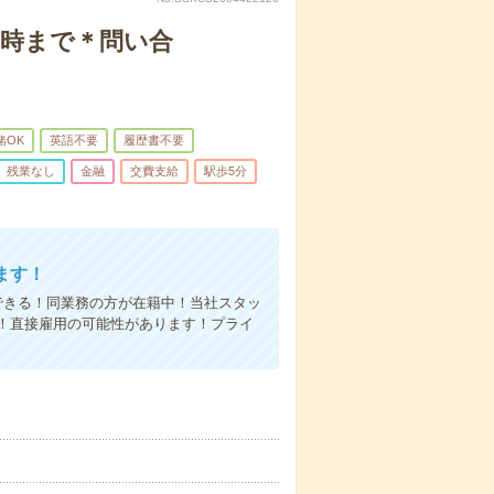
7時まで＊問い合
緒OK
英語不要
履歴書不要
残業なし
金融
交費支給
駅歩5分
ます！
できる！同業務の方が在籍中！当社スタッ
！直接雇用の可能性があります！プライ