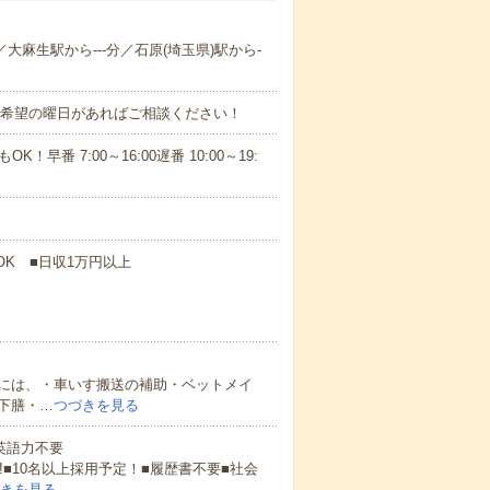
／大麻生駅から---分／石原(埼玉県)駅から-
！■希望の曜日があればご相談ください！
！早番 7:00～16:00遅番 10:00～19:
OK ■日収1万円以上
には、・車いす搬送の補助・ベットメイ
下膳・…
つづきを見る
 英語力不要
!■10名以上採用予定！■履歴書不要■社会
きを見る