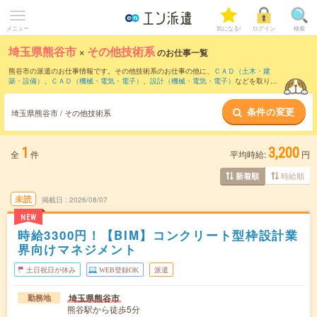
メニュー
気になる!
ログイン
検索
埼玉県熊谷市
×
その他技術系
のお仕事一覧
熊谷市の派遣のお仕事情報です。その他技術系のお仕事の他に、
ＣＡＤ（土木・建
築・設備）
、
ＣＡＤ（機械・電気・電子）
、
設計（機械・電気・電子）
などを取り揃
えています。さらに、
短期
・
単発
などの期間や、
職種未経験OK
などのこだわり条件で
絞り込んでいただけます。
条件の変更
埼玉県熊谷市 / その他技術系
1
3,200
全
件
平均時給:
円
時給順
新着順
未読
掲載日
2026/08/07
NEW
時給3300円！【BIM】コンクリート型枠設計業
界向けマネジメント
土日祝日が休み
WEB登録OK
派遣
埼玉県熊谷市
勤務地
熊谷駅から徒歩5分