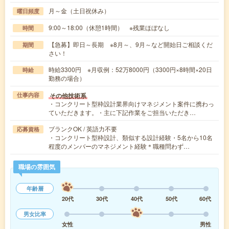
月～金（土日祝休み）
曜日頻度
9:00～18:00（休憩1時間） ※残業ほぼなし
時間
【急募】即日～長期 ※8月～、9月～など開始日ご相談くだ
期間
さい！
時給3300円 ※月収例：52万8000円（3300円×8時間×20日
時給
勤務の場合）
その他技術系
仕事内容
・コンクリート型枠設計業界向けマネジメント案件に携わっ
ていただきます。・主に下記作業をご担当いただき…
ブランクOK / 英語力不要
応募資格
・コンクリート型枠設計、類似する設計経験・5名から10名
程度のメンバーのマネジメント経験＊職種問わず…
職場の雰囲気
年齢層
20代
30代
40代
50代
60代
男女比率
女性
男性