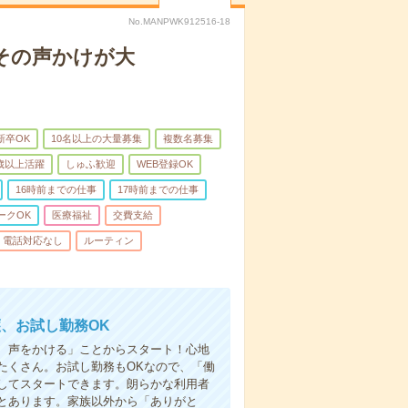
No.MANPWK912516-18
その声かけが大
新卒OK
10名以上の大量募集
複数名募集
0歳以上活躍
しゅふ歓迎
WEB登録OK
16時前までの仕事
17時前までの仕事
ークOK
医療福祉
交費支給
電話対応なし
ルーティン
、お試し勤務OK
、声をかける」ことからスタート！心地
たくさん。お試し勤務もOKなので、「働
してスタートできます。朗らかな利用者
とあります。家族以外から「ありがと