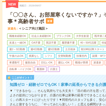
NEW
掲載日
2026/08/07
「〇〇さん、お部屋寒くないですか？」
事＊高齢者サポ
派遣
＜シニア向け施設＞
派遣先
職種未経験OK
社会人未経験OK
ブランクOK
大学生歓迎
既卒第二
友達と一緒OK
OA不要
英語不要
履歴書不要
40～50代活躍
6
週2～3日勤務
週4日勤務
週5日勤務
土日祝休
朝10時以降スタート
午後のみOK
残業なし
シフト
交替制勤務
扶養控内
副業・Wワ
車通勤可
服装自由
日払いOK
週払いOK
職場が禁煙
派遣多
自転車・バイクOK
看護師
介護士
ここがポイント！
知識ゼロ・経験ゼロでもOK！家事の延長からできる介護
▼「できるかな…」そんな気持ちでも大丈夫！「目の前の方を思って
よさの提供につながります。介護の仕事は家事の延長でできることも
く」の再スタートにぴったりです！▼同世代のスタッフも多く、安心
さんと接するうちに、「やってみたら楽しい！」と思える瞬間がきっ