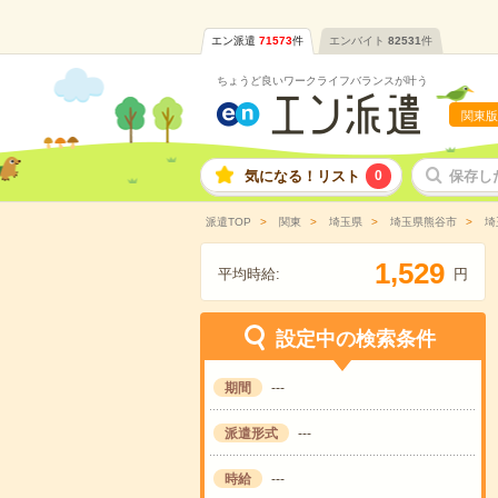
エン派遣
71573
件
エンバイト
82531
件
ちょうど良いワークライフバランスが叶う
関東版
気になる！リスト
0
保存し
派遣TOP
関東
埼玉県
埼玉県熊谷市
埼
,
1
5
2
9
平均時給:
円
設定中の検索条件
期間
---
派遣形式
---
時給
---