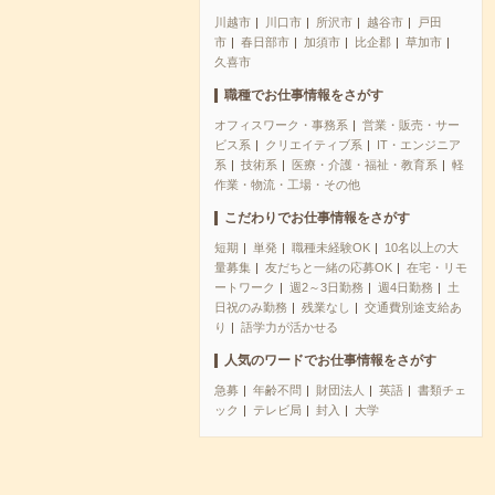
川越市
川口市
所沢市
越谷市
戸田
市
春日部市
加須市
比企郡
草加市
久喜市
職種でお仕事情報をさがす
オフィスワーク・事務系
営業・販売・サー
ビス系
クリエイティブ系
IT・エンジニア
系
技術系
医療・介護・福祉・教育系
軽
作業・物流・工場・その他
こだわりでお仕事情報をさがす
短期
単発
職種未経験OK
10名以上の大
量募集
友だちと一緒の応募OK
在宅・リモ
ートワーク
週2～3日勤務
週4日勤務
土
日祝のみ勤務
残業なし
交通費別途支給あ
り
語学力が活かせる
人気のワードでお仕事情報をさがす
急募
年齢不問
財団法人
英語
書類チェ
ック
テレビ局
封入
大学