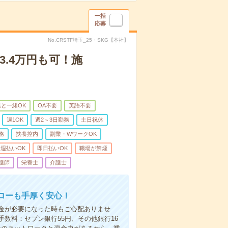
一括
応募
No.CRSTF埼玉_25・SKG【本社】
3.4万円も可！施
と一緒OK
OA不要
英語不要
週1OK
週2～3日勤務
土日祝休
務
扶養控内
副業・WワークOK
週払いOK
即日払いOK
職場が禁煙
護師
栄養士
介護士
ローも手厚く安心！
金が必要になった時もご心配ありませ
数料：セブン銀行55円、その他銀行16