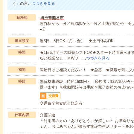
う」の言…
つづきを見る
勤務地
埼玉県熊谷市
熊谷駅から---分／籠原駅から---分／上熊谷駅から---分
--分
曜日頻度
週3日～5日OK（月～金） ★土日休みOK
時間
★1日6時間～の時短シフトOK★スタート時間選べます！7:00～1
など残業なし！※Wワー…
つづきを見る
期間
開始日はご相談ください！ ★急募 ★職場が気に入
時給
無資格未経験：時給1600円～ 経験者：時給1800
選べます）※稼働開始時は手続き完了次第のお支払い
交通費
交通費全額支給※規定有
仕事内容
介護関連
＊利用者の方の「ありがとう」が嬉しい＊ お年寄り
ゃん、おばあちゃんが暮らす施設で生活サポートをお