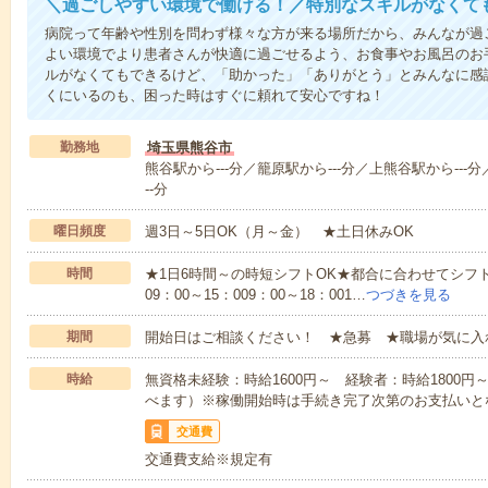
＼過ごしやすい環境で働ける！／特別なスキルがなくて
病院って年齢や性別を問わず様々な方が来る場所だから、みんなが過
よい環境でより患者さんが快適に過ごせるよう、お食事やお風呂のお
ルがなくてもできるけど、「助かった」「ありがとう」とみんなに感
くにいるのも、困った時はすぐに頼れて安心ですね！
勤務地
埼玉県熊谷市
熊谷駅から---分／籠原駅から---分／上熊谷駅から---分
--分
曜日頻度
週3日～5日OK（月～金） ★土日休みOK
時間
★1日6時間～の時短シフトOK★都合に合わせてシフト
09：00～15：009：00～18：001…
つづきを見る
期間
開始日はご相談ください！ ★急募 ★職場が気に入
時給
無資格未経験：時給1600円～ 経験者：時給1800
べます）※稼働開始時は手続き完了次第のお支払いと
交通費
交通費支給※規定有