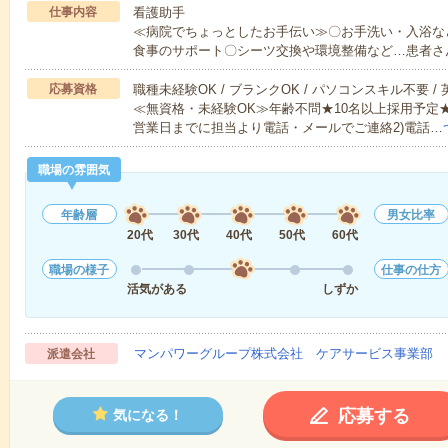
仕事内容
看護助手
≪病院でちょっとしたお手伝い≫〇お手洗い・入浴な
食事のサポート〇シーツ交換や環境整備など…患者さ
応募資格
職種未経験OK / ブランクOK / パソコンスキル不要 /
≪無資格・未経験OK≫年齢不問★10名以上採用予定
営業日までに担当より電話・メールでご連絡2)電話…
職場の雰囲気
年齢層
男女比率
20代
30代
40代
50代
60代
職場の様子
仕事の仕方
活気がある
しずか
マンパワーグループ株式会社 ケアサービス事業部 
派遣会社
応募する
気になる！