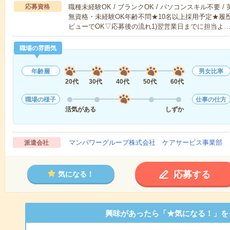
応募資格
職種未経験OK / ブランクOK / パソコンスキル不要 /
無資格・未経験OK年齢不問★10名以上採用予定★履
ビューでOK▽応募後の流れ1)翌営業日までに担当よ
職場の雰囲気
年齢層
男女比率
20代
30代
40代
50代
60代
職場の様子
仕事の仕方
活気がある
しずか
マンパワーグループ株式会社 ケアサービス事業部 
派遣会社
応募する
気になる！
興味があったら「★気になる！」を