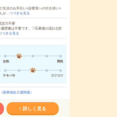
ど生活のお手伝い○診察室への付き添い○
んが…
つづきを見る
 英語力不要
★履歴書は不要です。▽応募後の流れ1)翌
つづきを見る
女性
男性
テキパキ
コツコツ
（医療福祉介護関連）
詳しく見る