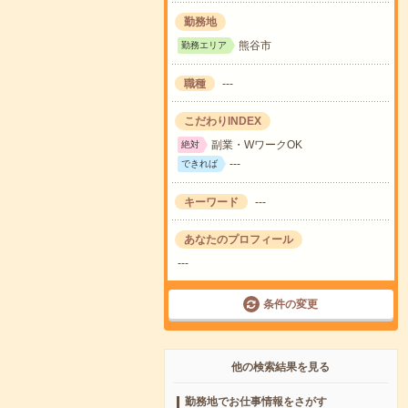
勤務地
熊谷市
勤務エリア
職種
---
こだわりINDEX
副業・WワークOK
絶対
---
できれば
キーワード
---
あなたのプロフィール
---
条件の変更
他の検索結果を見る
勤務地でお仕事情報をさがす