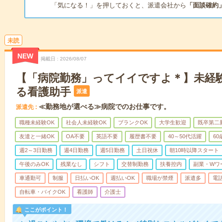
「気になる！」を押しておくと、派遣会社から
「面談確約
未読
NEW
掲載日
2026/08/07
【「病院勤務」ってイイですよ＊】未経
る看護助手
派遣
≪勤務地が選べる≫病院でのお仕事です。
派遣先
職種未経験OK
社会人未経験OK
ブランクOK
大学生歓迎
既卒第二
友達と一緒OK
OA不要
英語不要
履歴書不要
40～50代活躍
6
週2～3日勤務
週4日勤務
週5日勤務
土日祝休
朝10時以降スタート
午後のみOK
残業なし
シフト
交替制勤務
扶養控内
副業・Wワ
車通勤可
制服
日払いOK
週払いOK
職場が禁煙
派遣多
電
自転車・バイクOK
看護師
介護士
ここがポイント！