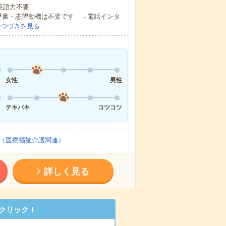
 英語力不要
歴書・志望動機は不要です →電話インタ
…
つづきを見る
女性
男性
テキパキ
コツコツ
（医療福祉介護関連）
詳しく見る
クリック！