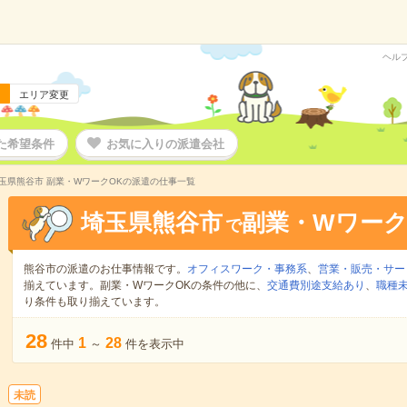
ヘル
エリア変更
た希望条件
お気に入りの派遣会社
玉県熊谷市 副業・WワークOKの派遣の仕事一覧
埼玉県熊谷市
副業・Wワーク
で
熊谷市の派遣のお仕事情報です。
オフィスワーク・事務系
、
営業・販売・サー
揃えています。副業・WワークOKの条件の他に、
交通費別途支給あり
、
職種未
り条件も取り揃えています。
28
1
28
件中
～
件を表示中
未読