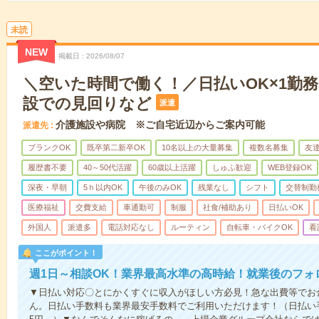
未読
NEW
掲載日
2026/08/07
＼空いた時間で働く！／日払いOK×1勤務
設での見回りなど
派遣
介護施設や病院 ※ご自宅近辺からご案内可能
派遣先
ブランクOK
既卒第二新卒OK
10名以上の大量募集
複数名募集
友達
履歴書不要
40～50代活躍
60歳以上活躍
しゅふ歓迎
WEB登録OK
深夜・早朝
5ｈ以内OK
午後のみOK
残業なし
シフト
交替制勤
医療福祉
交費支給
車通勤可
制服
社食/補助あり
日払いOK
外国人
派遣多
電話対応なし
ルーティン
自転車・バイクOK
看
ここがポイント！
週1日～相談OK！業界最高水準の高時給！就業後のフォ
▼日払い対応〇とにかくすぐに収入がほしい方必見！急な出費等でお
ん。日払い手数料も業界最安手数料でご利用いただけます！（日払い手