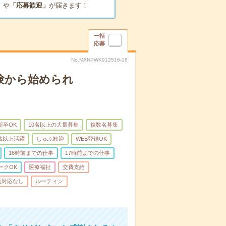
」
や
「応募歓迎」
が届きます！
一括
応募
No.MANPWK912516-18
験から始められ
新卒OK
10名以上の大量募集
複数名募集
0歳以上活躍
しゅふ歓迎
WEB登録OK
16時前までの仕事
17時前までの仕事
ークOK
医療福祉
交費支給
話対応なし
ルーティン