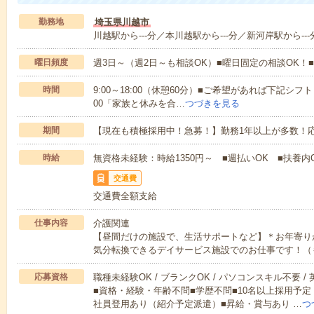
勤務地
埼玉県川越市
川越駅から---分／本川越駅から---分／新河岸駅から---
曜日頻度
週3日～（週2日～も相談OK）■曜日固定の相談OK
時間
9:00～18:00（休憩60分）■ご希望があれば下記シフトもOK
00「家族と休みを合…
つづきを見る
期間
【現在も積極採用中！急募！】勤務1年以上が多数！応
時給
無資格未経験：時給1350円～ ■週払いOK ■扶養内O
交通費
交通費全額支給
仕事内容
介護関連
【昼間だけの施設で、生活サポートなど】＊お年寄り
気分転換できるデイサービス施設でのお仕事です！（
応募資格
職種未経験OK / ブランクOK / パソコンスキル不要 /
■資格・経験・年齢不問■学歴不問■10名以上採用予定
社員登用あり（紹介予定派遣）■昇給・賞与あり …
つ