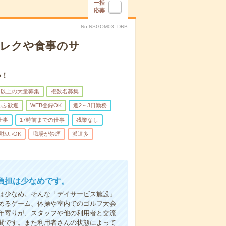
一括
応募
No.NSGOM03_DRB
＊レクや食事のサ
い！
名以上の大量募集
複数名募集
ゅふ歓迎
WEB登録OK
週2～3日勤務
仕事
17時前までの仕事
残業なし
週払いOK
職場が禁煙
派遣多
負担は少なめです。
は少なめ。そんな「デイサービス施設」
めるゲーム、体操や室内でのゴルフ大会
年寄りが、スタッフや他の利用者と交流
間です。また利用者さんの状態によって