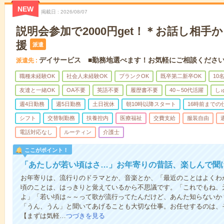
NEW
掲載日
2026/08/07
説明会参加で2000円get！＊お話し相手
援
派遣
デイサービス ■勤務地選べます！お気軽にご相談くださ
派遣先
職種未経験OK
社会人未経験OK
ブランクOK
既卒第二新卒OK
10
友達と一緒OK
OA不要
英語不要
履歴書不要
40～50代活躍
し
週4日勤務
週5日勤務
土日祝休
朝10時以降スタート
16時前までの
シフト
交替制勤務
扶養控内
医療福祉
交費支給
服装自由
電話対応なし
ルーティン
介護士
ここがポイント！
「あたしが若い頃はさ…」お年寄りの昔話、楽しんで聞
お年寄りは、流行りのドラマとか、音楽とか、「最近のことはよくわ
頃のことは、はっきりと覚えているから不思議です。「これでもね、
よ」「若い頃は～～って歌が流行ってたんだけど、あんた知らないか
「うん、うん」と聞いてあげることも大切な仕事。お任せするのは、
【まずは気軽…
つづきを見る