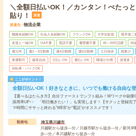
＼全額日払いOK！／カンタン！ぺたっ
貼り！
派遣
物流企業
派遣先
職種未経験OK
社会人未経験OK
ブランクOK
大学生歓迎
既卒第二
友達と一緒OK
OA不要
英語不要
履歴書不要
40～50代活躍
6
週1OK
週2～3日勤務
週4日勤務
週5日勤務
土日祝休
残業少
車通勤可
服装自由
日払いOK
週払いOK
職場が分煙
派遣多
自転車・バイクOK
ここがポイント！
全額日払いOK！好きなときに、いつでも働ける自由な
【選べるはたらき方】自分ファーストでシフト組み！Wワークや副業
採用率UP↑↑ 「明日働きたい！」も実現します！【サクッと登録完
マ時間にササッと終わる“WEB”か“電話”がオススメです！
勤務地
埼玉県川越市
川越駅から徒歩---分／川越市駅から徒歩---分／新河岸
歩---分／本川越駅から徒歩---分