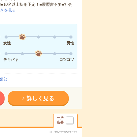
!■10名以上採用予定！■履歴書不要■社会
きを見る
女性
男性
テキパキ
コツコツ
業部
詳しく見る
一括
応募
No.TWTOTWT152S