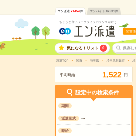
エン派遣
71454
件
エンバイト
82531
件
ちょうど良いワークライフバランスが叶う
関東版
気になる！リスト
0
保存し
派遣TOP
関東
埼玉県
埼玉県川越市
埼
,
1
5
2
2
平均時給:
円
設定中の検索条件
期間
---
派遣形式
---
時給
---