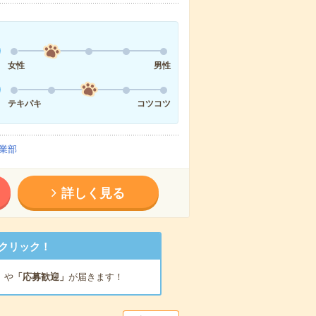
女性
男性
テキパキ
コツコツ
業部
詳しく見る
クリック！
」
や
「応募歓迎」
が届きます！