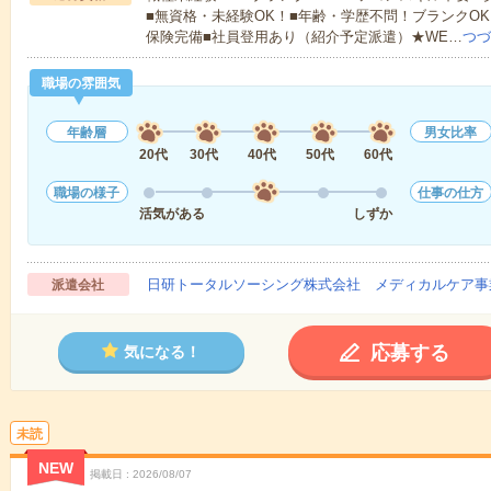
■無資格・未経験OK！■年齢・学歴不問！ブランクOK
保険完備■社員登用あり（紹介予定派遣）★WE…
つづ
職場の雰囲気
年齢層
男女比率
20代
30代
40代
50代
60代
職場の様子
仕事の仕方
活気がある
しずか
日研トータルソーシング株式会社 メディカルケア事
派遣会社
応募する
気になる！
未読
NEW
掲載日
2026/08/07