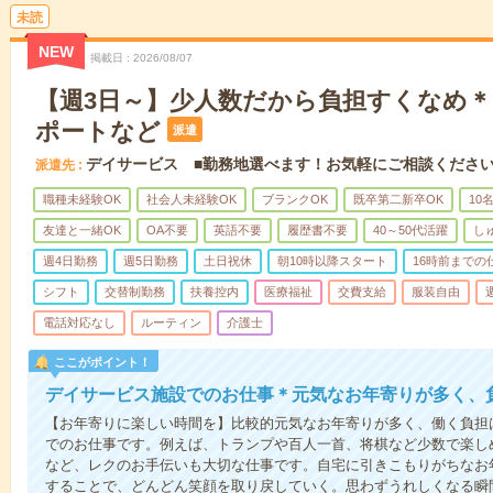
未読
NEW
掲載日
2026/08/07
【週3日～】少人数だから負担すくなめ
ポートなど
派遣
デイサービス ■勤務地選べます！お気軽にご相談くださ
派遣先
職種未経験OK
社会人未経験OK
ブランクOK
既卒第二新卒OK
10
友達と一緒OK
OA不要
英語不要
履歴書不要
40～50代活躍
し
週4日勤務
週5日勤務
土日祝休
朝10時以降スタート
16時前までの
シフト
交替制勤務
扶養控内
医療福祉
交費支給
服装自由
電話対応なし
ルーティン
介護士
ここがポイント！
デイサービス施設でのお仕事＊元気なお年寄りが多く、
【お年寄りに楽しい時間を】比較的元気なお年寄りが多く、働く負担
でのお仕事です。例えば、トランプや百人一首、将棋など少数で楽し
など、レクのお手伝いも大切な仕事です。自宅に引きこもりがちなお
することで、どんどん笑顔を取り戻していく。思わずうれしくなる瞬