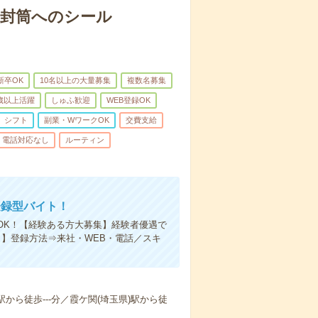
と封筒へのシール
新卒OK
10名以上の大量募集
複数名募集
0歳以上活躍
しゅふ歓迎
WEB登録OK
シフト
副業・WワークOK
交費支給
電話対応なし
ルーティン
登録型バイト！
OK！【経験ある方大募集】経験者優遇で
了】登録方法⇒来社・WEB・電話／スキ
駅から徒歩---分／霞ケ関(埼玉県)駅から徒