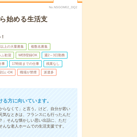
No.NSGOM02_DQ2
から始める生活支
い！
名以上の大量募集
複数名募集
ゅふ歓迎
WEB登録OK
週2～3日勤務
仕事
17時前までの仕事
残業なし
週払いOK
職場が禁煙
派遣多
ける方に向いています。
からなくて」と言う。けど、自分が若い
元気なときは、フランスにも行ったんだ
？」そんな懐かしい思い出話に、ただ
そんな老人ホームでの生活支援です。