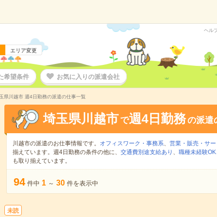
ヘル
エリア変更
た希望条件
お気に入りの派遣会社
玉県川越市 週4日勤務の派遣の仕事一覧
埼玉県川越市
週4日勤務
で
の派遣
川越市の派遣のお仕事情報です。
オフィスワーク・事務系
、
営業・販売・サー
揃えています。週4日勤務の条件の他に、
交通費別途支給あり
、
職種未経験OK
も取り揃えています。
94
1
30
件中
～
件を表示中
未読