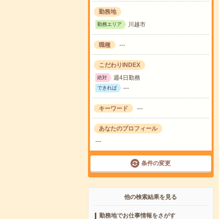
勤務地
川越市
勤務エリア
職種
---
こだわりINDEX
週4日勤務
絶対
---
できれば
キーワード
---
あなたのプロフィール
---
条件の変更
他の検索結果を見る
勤務地でお仕事情報をさがす