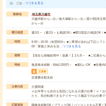
は、ごは…
つづきを見る
勤務地
埼玉県川越市
川越市駅から---分／南大塚駅から---分／霞ケ関(埼玉県
から---分
曜日頻度
週3日～（週2日～も相談OK）■曜日固定の相談OK
時間
9:00～18:00（休憩60分）■ご希望があれば下記シフトもOK
00「家族と休みを合…
つづきを見る
期間
【現在も積極採用中！急募！】2カ月～ ■ご応募から
時給
無資格未経験：時給1350円～ ■週払いOK ■扶養内O
交通費
交通費全額支給
仕事内容
介護関連
≪お年寄りも自分も笑顔になれる介護の仕事！≫＊お
たり、気分転換できるデイサービス施設でのお仕事で
応募資格
職種未経験OK / ブランクOK / パソコンスキル不要 /