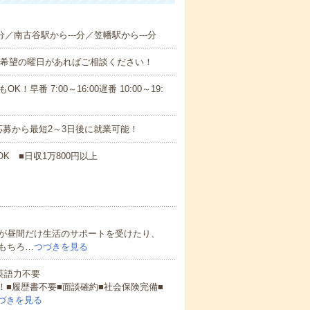
分／南古谷駅から---分／笠幡駅から---分
！■希望の曜日があればご相談ください！
！早番 7:00～16:00遅番 10:00～19:
募から最短2～3日後に就業可能！
K ■日収1万800円以上
が昼間だけ生活のサポートを受けたり、
もちろ…
つづきを見る
 英語力不要
！■履歴書不要■面談確約■社会保険完備■
づきを見る