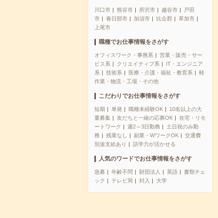
川口市
熊谷市
所沢市
越谷市
戸田
市
春日部市
加須市
比企郡
草加市
上尾市
職種でお仕事情報をさがす
オフィスワーク・事務系
営業・販売・サー
ビス系
クリエイティブ系
IT・エンジニア
系
技術系
医療・介護・福祉・教育系
軽
作業・物流・工場・その他
こだわりでお仕事情報をさがす
短期
単発
職種未経験OK
10名以上の大
量募集
友だちと一緒の応募OK
在宅・リモ
ートワーク
週2～3日勤務
土日祝のみ勤
務
残業なし
副業・WワークOK
交通費
別途支給あり
語学力が活かせる
人気のワードでお仕事情報をさがす
急募
年齢不問
財団法人
英語
書類チェ
ック
テレビ局
封入
大学